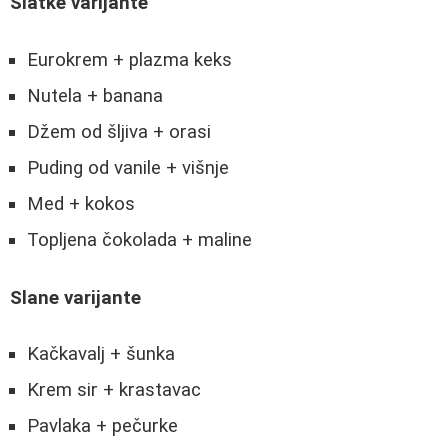
Slatke varijante
Eurokrem + plazma keks
Nutela + banana
Džem od šljiva + orasi
Puding od vanile + višnje
Med + kokos
Topljena čokolada + maline
Slane varijante
Kačkavalj + šunka
Krem sir + krastavac
Pavlaka + pečurke