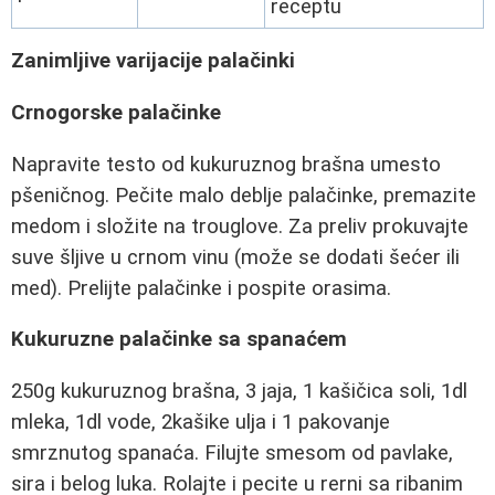
receptu
Zanimljive varijacije palačinki
Crnogorske palačinke
Napravite testo od kukuruznog brašna umesto
pšeničnog. Pečite malo deblje palačinke, premazite
medom i složite na trouglove. Za preliv prokuvajte
suve šljive u crnom vinu (može se dodati šećer ili
med). Prelijte palačinke i pospite orasima.
Kukuruzne palačinke sa spanaćem
250g kukuruznog brašna, 3 jaja, 1 kašičica soli, 1dl
mleka, 1dl vode, 2kašike ulja i 1 pakovanje
smrznutog spanaća. Filujte smesom od pavlake,
sira i belog luka. Rolajte i pecite u rerni sa ribanim