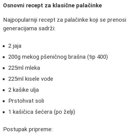
Osnovni recept za klasične palačinke
Najpopularniji recept za palačinke koji se prenosi
generacijama sadrži:
2 jaja
200g mekog pšeničnog brašna (tip 400)
225ml mleka
225ml kisele vode
2 kašike ulja
Prstohvat soli
1 kašičica šećera (po želji)
Postupak pripreme: