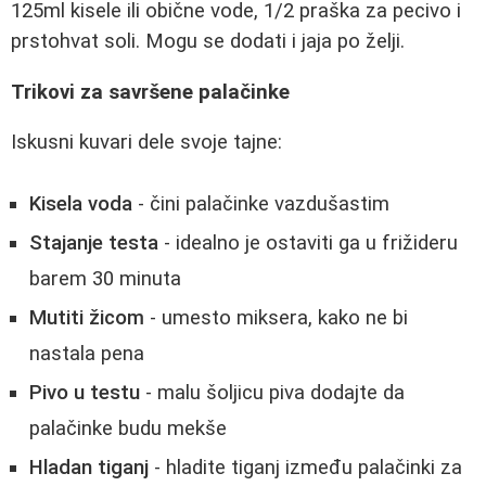
125ml kisele ili obične vode, 1/2 praška za pecivo i
prstohvat soli. Mogu se dodati i jaja po želji.
Trikovi za savršene palačinke
Iskusni kuvari dele svoje tajne:
Kisela voda
- čini palačinke vazdušastim
Stajanje testa
- idealno je ostaviti ga u frižideru
barem 30 minuta
Mutiti žicom
- umesto miksera, kako ne bi
nastala pena
Pivo u testu
- malu šoljicu piva dodajte da
palačinke budu mekše
Hladan tiganj
- hladite tiganj između palačinki za