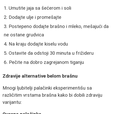
Umutite jaja sa šećerom i soli
Dodajte ulje i promešajte
Postepeno dodajte brašno i mleko, mešajući da
ne ostane grudvica
Na kraju dodajte kiselu vodu
Ostavite da odstoji 30 minuta u frižideru
Pečite na dobro zagrejanom tiganju
Zdravije alternative belom brašnu
Mnogi ljubitelji palačinki eksperimentišu sa
različitim vrstama brašna kako bi dobili zdraviju
varijantu: