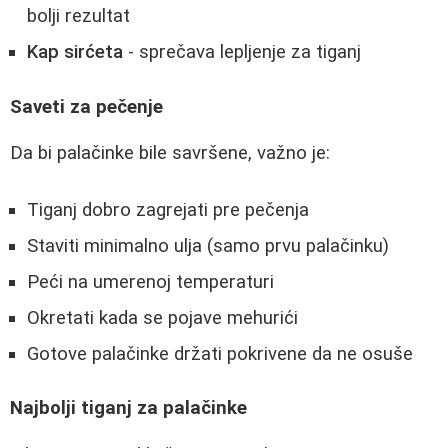
bolji rezultat
Kap sirćeta
- sprečava lepljenje za tiganj
Saveti za pečenje
Da bi palačinke bile savršene, važno je:
Tiganj dobro zagrejati pre pečenja
Staviti minimalno ulja (samo prvu palačinku)
Peći na umerenoj temperaturi
Okretati kada se pojave mehurići
Gotove palačinke držati pokrivene da ne osuše
Najbolji tiganj za palačinke