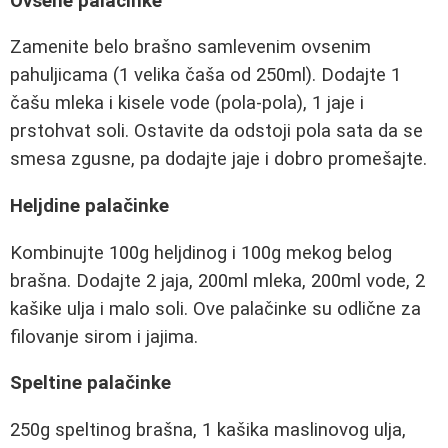
Ovsene palačinke
Zamenite belo brašno samlevenim ovsenim
pahuljicama (1 velika čaša od 250ml). Dodajte 1
čašu mleka i kisele vode (pola-pola), 1 jaje i
prstohvat soli. Ostavite da odstoji pola sata da se
smesa zgusne, pa dodajte jaje i dobro promešajte.
Heljdine palačinke
Kombinujte 100g heljdinog i 100g mekog belog
brašna. Dodajte 2 jaja, 200ml mleka, 200ml vode, 2
kašike ulja i malo soli. Ove palačinke su odlične za
filovanje sirom i jajima.
Speltine palačinke
250g speltinog brašna, 1 kašika maslinovog ulja,