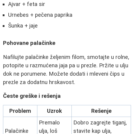
Ajvar + feta sir
Urnebes + pečena paprika
Šunka + jaje
Pohovane palačinke
Nafilujte palačinke željenim filom, smotajte u rolne,
potopite u razmućena jaja pa u prezle. Pržite u ulju
dok ne porumene. Možete dodati i mleveni čips u
prezle za dodatnu hrskavost.
Česte greške i rešenja
Problem
Uzrok
Rešenje
Premalo
Dobro zagrejte tiganj,
Palačinke
ulja, loš
stavite kap ulja,