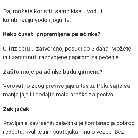
Da, možete koristiti samo kiselu vodu ili
kombinaciju vode i jogurta.
Kako čuvati pripremljene palačinke?
U frižideru u zatvorenoj posudi do 3 dana. Možete
ih i zamrznuti razdvojene papirom za pečenje.
Zašto moje palačinke budu gumene?
Verovatno zbog previše jaja u testu. Pokušajte sa
manje jaja ili dodajte malo praška za pecivo.
Zaključak
Pravljenje savršenih palačinki je kombinacija dobrog
recepta, kvalitetnih sastojaka i malo vežbe. Bez