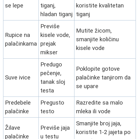
se lepe
tiganj,
koristite kvalitetan
hladan tiganj
tiganj
Previše
Mutite žicom,
Rupice na
kisele vode,
smanjite količinu
palačinkama
prejak
kisele vode
mikser
Predugo
Poklopite gotove
pečenje,
Suve ivice
palačinke tanjirom da
tanak sloj
se upare
testa
Predebele
Pregusto
Razredite sa malo
palačinke
testo
mleka ili vode
Smanjite broj jaja,
Žilave
Previše jaja
koristite 1-2 jajeta po
palačinke
u testu