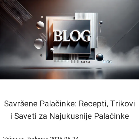
Savršene Palačinke: Recepti, Trikovi
i Saveti za Najukusnije Palačinke
Višeslav Radanov
2025-05-24