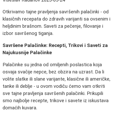
Otkrivamo tajne pravljenja savršenih palačinki - od
klasičnih recepata do zdravih varijanti sa ovsenim i
heljdinim brašnom. Saveti za pečenje, filovanje i
izbor savršenog tiganja.
Savršene Palačinke: Recepti, Trikovi i Saveti za
Najukusnije Palačinke
Palačinke su jedna od omiljenih poslastica koja
osvaja svačije nepce, bez obzira na uzrast. Da li
volite slatke ili slane varijante, klasične ili američke,
tanke ili deblje - u ovom vodiču ćemo vam otkriti
sve tajne pravljenja savršenih palačinki. Prikupili
smo najbolje recepte, trikove i savete iz iskustava
domaćih kuvara.