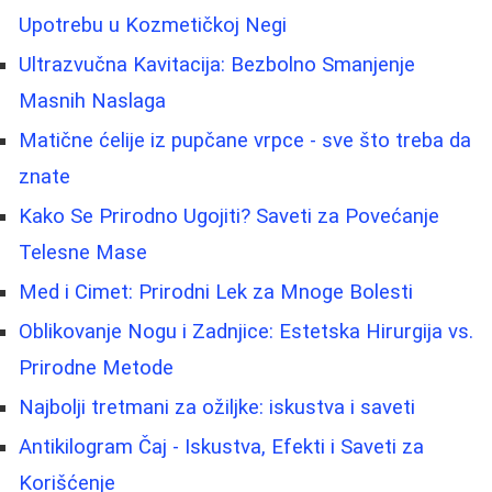
Upotrebu u Kozmetičkoj Negi
Ultrazvučna Kavitacija: Bezbolno Smanjenje
Masnih Naslaga
Matične ćelije iz pupčane vrpce - sve što treba da
znate
Kako Se Prirodno Ugojiti? Saveti za Povećanje
Telesne Mase
Med i Cimet: Prirodni Lek za Mnoge Bolesti
Oblikovanje Nogu i Zadnjice: Estetska Hirurgija vs.
Prirodne Metode
Najbolji tretmani za ožiljke: iskustva i saveti
Antikilogram Čaj - Iskustva, Efekti i Saveti za
Korišćenje