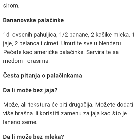
sirom.
Bananovske palačinke
1dl ovsenih pahuljica, 1/2 banane, 2 kašike mleka, 1
jaje, 2 belanca i cimet. Umutite sve u blenderu.
Pečete kao američke palačinke. Servirajte sa
medom i orasima.
Česta pitanja o palačinkama
Da li može bez jaja?
Može, ali tekstura će biti drugačija. Možete dodati
više brašna ili koristiti zamenu za jaja kao što je
laneno seme.
Da li može bez mleka?