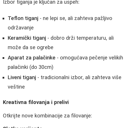
Izbor tiganja je ključan za uspeh:
Teflon tiganj
- ne lepi se, ali zahteva pažljivo
održavanje
Keramički tiganj
- dobro drži temperaturu, ali
može da se ogrebe
Aparat za palačinke
- omogućava pečenje velikih
palačinki (do 30cm)
Liveni tiganj
- tradicionalni izbor, ali zahteva više
veštine
Kreativna filovanja i prelivi
Otkrijte nove kombinacije za filovanje: