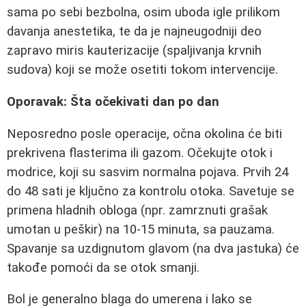
sama po sebi bezbolna, osim uboda igle prilikom
davanja anestetika, te da je najneugodniji deo
zapravo miris kauterizacije (spaljivanja krvnih
sudova) koji se može osetiti tokom intervencije.
Oporavak: Šta očekivati dan po dan
Neposredno posle operacije, očna okolina će biti
prekrivena flasterima ili gazom. Očekujte otok i
modrice, koji su sasvim normalna pojava. Prvih 24
do 48 sati je ključno za kontrolu otoka. Savetuje se
primena hladnih obloga (npr. zamrznuti grašak
umotan u peškir) na 10-15 minuta, sa pauzama.
Spavanje sa uzdignutom glavom (na dva jastuka) će
takođe pomoći da se otok smanji.
Bol je generalno blaga do umerena i lako se