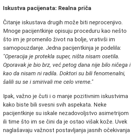
Iskustva pacijenata: Realna priča
Čitanje iskustava drugih može biti neprocenjivo.
Mnoge pacijentkinje opisuju proceduru kao nešto
što im je promenilo život na bolje, vrativši im
samopouzdanje. Jedna pacijentkinja je podelila:
"Operacija je protekla super, ništa nisam osetila.
Oporavak je bio brz, već petog dana nije bilo ničega i
kao da nisam ni radila. Doktori su bili fenomenalni,
šalili su se i smirivali me celo vreme."
Ipak, važno je čuti i o manje pozitivnim iskustvima
kako biste bili svesni svih aspekata. Neke
pacijentkinje su iskale nezadovoljstvo asimetrijom
ili time što im se čini da je ostao višak kože. Uvek
naglašavaju važnost postavljanja jasnih očekivanja