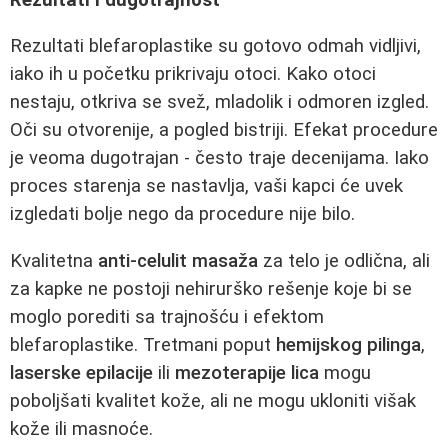
Rezultati blefaroplastike su gotovo odmah vidljivi,
iako ih u početku prikrivaju otoci. Kako otoci
nestaju, otkriva se svež, mladolik i odmoren izgled.
Oči su otvorenije, a pogled bistriji. Efekat procedure
je veoma dugotrajan - često traje decenijama. Iako
proces starenja se nastavlja, vaši kapci će uvek
izgledati bolje nego da procedure nije bilo.
Kvalitetna
anti-celulit masaža
za telo je odlična, ali
za kapke ne postoji nehirurško rešenje koje bi se
moglo porediti sa trajnošću i efektom
blefaroplastike. Tretmani poput
hemijskog pilinga
,
laserske epilacije
ili
mezoterapije lica
mogu
poboljšati kvalitet kože, ali ne mogu ukloniti višak
kože ili masnoće.