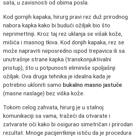
sata, u zavisnosti od obima posla.
Kod gornjih kapaka, hirurg pravi rez duž prirodnog
nabora kapka kako bi budući ožiljak bio što
neprimettniji. Kroz taj rez uklanja se višak kože,
mišića i masnog tkiva. Kod donjih kapaka, rez se
može napraviti neposredno ispod trepavica ili sa
unutrašnje strane kapka (transkonjuktivalni
pristup), što u potpunosti eliminiše spoljašnji
ožiljak. Ova druga tehnika je idealna kada je
potrebno ukloniti samo
bukalno masno jastuče
(masne naslage) bez viška kože.
Tokom celog zahvata, hirurg je u stalnoj
komunikaciji sa vama, tražeći da otvarate i
zatvarate oči kako bi osigurao simetričan i prirodan
rezultat. Mnoge pacijentkinje ističu da je procedura