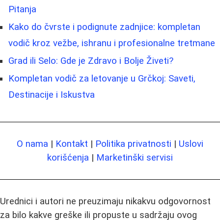
Pitanja
Kako do čvrste i podignute zadnjice: kompletan
vodič kroz vežbe, ishranu i profesionalne tretmane
Grad ili Selo: Gde je Zdravo i Bolje Živeti?
Kompletan vodič za letovanje u Grčkoj: Saveti,
Destinacije i Iskustva
O nama
|
Kontakt
|
Politika privatnosti
|
Uslovi
korišćenja
|
Marketinški servisi
Urednici i autori ne preuzimaju nikakvu odgovornost
za bilo kakve greške ili propuste u sadržaju ovog