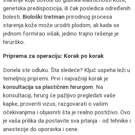
genetska predispozicija, ili čak posledica određenih
bolesti.
Biološki tretman
prirodnog procesa
starenja kože može uroditi plodom, ali kada se
jednom formirao višak, jedino trajno rešenje je
hirurško.
Priprema za operaciju: Korak po korak
Donela ste odluku. Šta sledeće? Ključ uspeha leži u
temeljnoj pripremi. Prvi i najvažniji korak je
konsultacija sa plastičnim hirurgom
. Na
konsultaciji, hirurg će pažljivo pregledati vaše
kapke, proveriti vizus, razgovarati o vašim
očekivanjima i objasniti šta je realno postiživo. Ovo
je vaša prilika da postavite sva pitanja - od tehnike i
anestezije do oporavka i cene.