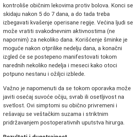
kontroliše običnim lekovima protiv bolova. Konci se
skidaju nakon 5 do 7 dana, a do tada treba
izbegavati kvašenje operisane regije. Većina ljudi se
može vratiti svakodnevnim aktivnostima (ne
napornim) za nekoliko dana. Korišćenje šminke je
moguće nakon otprilike nedelju dana, a konačni
izgled će se postepeno manifestovati tokom
narednih nekoliko nedelja i meseci kako otoci
potpuno nestanu i ožiljci izblede.
Važno je napomenuti da se tokom oporavka može
javiti osećaj suvoće očiju, svrab ili osetljivost na
svetlost. Ovi simptomi su obično privremeni i
rešavaju se veštačkim suzama i striktnim
pridržavanjem postoperativnih uputstva hirurga.
Rezultati i dugotrajnost