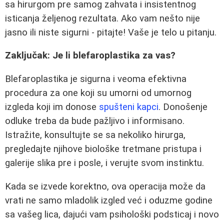
sa hirurgom pre samog zahvata i insistentnog
isticanja željenog rezultata. Ako vam nešto nije
jasno ili niste sigurni - pitajte! Vaše je telo u pitanju.
Zaključak: Je li blefaroplastika za vas?
Blefaroplastika je sigurna i veoma efektivna
procedura za one koji su umorni od umornog
izgleda koji im donose
spušteni kapci
. Donošenje
odluke treba da bude pažljivo i informisano.
Istražite, konsultujte se sa nekoliko hirurga,
pregledajte njihove biološke tretmane pristupa i
galerije slika pre i posle, i verujte svom instinktu.
Kada se izvede korektno, ova operacija može da
vrati ne samo mladolik izgled već i oduzme godine
sa vašeg lica, dajući vam psihološki podsticaj i novo