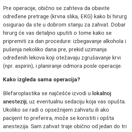
Pre operacije, obično se zahteva da obavite
određene pretrage (krvna slika, EKG) kako bi hirurg
osigurao da ste u dobrom stanju za zahvat. Dobar
hirurg će vas detaljno uputiti o tome kako se
pripremiti za dan procedure: izbegavanje alkohola i
pušenja nekoliko dana pre, prekid uzimanja
određenih lekova koji otežavaju zgrušavanje krvi
(npr. aspirin), i planiranje odmora posle operacije.
Kako izgleda sama operacija?
Blefaroplastika se najčešće izvodi u
lokalnoj
anesteziji
, uz eventualnu sedaciju koja vas opušta.
Ukoliko se radi o opsežnijem zahvatu ili ako
pacijent to preferira, može se koristiti i opšta
anestezija. Sam zahvat traje obično od jedan do tri