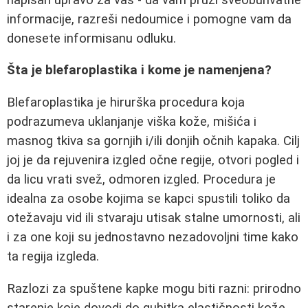
informacije, razreši nedoumice i pomogne vam da
donesete informisanu odluku.
Šta je blefaroplastika i kome je namenjena?
Blefaroplastika je hirurška procedura koja
podrazumeva uklanjanje viška kože, mišića i
masnog tkiva sa gornjih i/ili donjih očnih kapaka. Cilj
joj je da rejuvenira izgled očne regije, otvori pogled i
da licu vrati svež, odmoren izgled. Procedura je
idealna za osobe kojima se kapci spustili toliko da
otežavaju vid ili stvaraju utisak stalne umornosti, ali
i za one koji su jednostavno nezadovoljni time kako
ta regija izgleda.
Razlozi za spuštene kapke mogu biti razni: prirodno
starenje koje dovodi do gubitka elastičnosti kože,