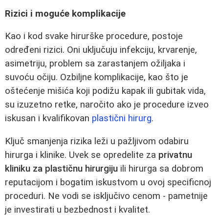
Rizici i moguće komplikacije
Kao i kod svake hirurške procedure, postoje
određeni rizici. Oni uključuju infekciju, krvarenje,
asimetriju, problem sa zarastanjem ožiljaka i
suvoću očiju. Ozbiljne komplikacije, kao što je
oštećenje mišića koji podižu kapak ili gubitak vida,
su izuzetno retke, naročito ako je procedure izveo
iskusan i kvalifikovan
plastični hirurg
.
Ključ smanjenja rizika leži u pažljivom odabiru
hirurga i klinike. Uvek se opredelite za
privatnu
kliniku za plastičnu hirurgiju
ili hirurga sa dobrom
reputacijom i bogatim iskustvom u ovoj specificnoj
proceduri. Ne vodi se isključivo cenom - pametnije
je investirati u bezbednost i kvalitet.