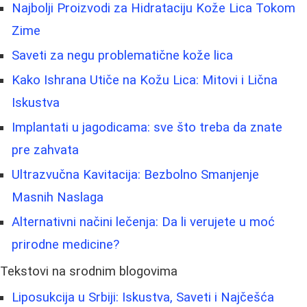
Najbolji Proizvodi za Hidrataciju Kože Lica Tokom
Zime
Saveti za negu problematične kože lica
Kako Ishrana Utiče na Kožu Lica: Mitovi i Lična
Iskustva
Implantati u jagodicama: sve što treba da znate
pre zahvata
Ultrazvučna Kavitacija: Bezbolno Smanjenje
Masnih Naslaga
Alternativni načini lečenja: Da li verujete u moć
prirodne medicine?
Tekstovi na srodnim blogovima
Liposukcija u Srbiji: Iskustva, Saveti i Najčešća