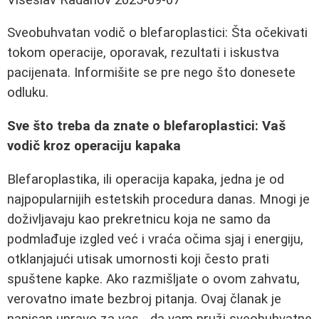
Sveobuhvatan vodič o blefaroplastici: Šta očekivati
tokom operacije, oporavak, rezultati i iskustva
pacijenata. Informišite se pre nego što donesete
odluku.
Sve što treba da znate o blefaroplastici: Vaš
vodič kroz operaciju kapaka
Blefaroplastika, ili operacija kapaka, jedna je od
najpopularnijih estetskih procedura danas. Mnogi je
doživljavaju kao prekretnicu koja ne samo da
podmlađuje izgled već i vraća očima sjaj i energiju,
otklanjajući utisak umornosti koji često prati
spuštene kapke. Ako razmišljate o ovom zahvatu,
verovatno imate bezbroj pitanja. Ovaj članak je
napisan upravo za vas - da vam pruži sveobuhvatne