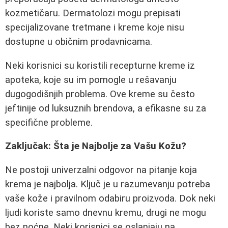
kozmetičaru. Dermatolozi mogu prepisati
specijalizovane tretmane i kreme koje nisu
dostupne u običnim prodavnicama.
Neki korisnici su koristili recepturne kreme iz
apoteka, koje su im pomogle u rešavanju
dugogodišnjih problema. Ove kreme su često
jeftinije od luksuznih brendova, a efikasne su za
specifične probleme.
Zaključak: Šta je Najbolje za Vašu Kožu?
Ne postoji univerzalni odgovor na pitanje koja
krema je najbolja. Ključ je u razumevanju potreba
vaše kože i pravilnom odabiru proizvoda. Dok neki
ljudi koriste samo dnevnu kremu, drugi ne mogu
bez noćne. Neki korisnici se oslanjaju na