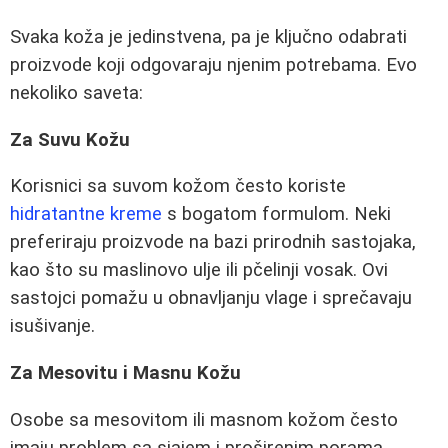
Svaka koža je jedinstvena, pa je ključno odabrati
proizvode koji odgovaraju njenim potrebama. Evo
nekoliko saveta:
Za Suvu Kožu
Korisnici sa suvom kožom često koriste
hidratantne kreme
s bogatom formulom. Neki
preferiraju proizvode na bazi prirodnih sastojaka,
kao što su maslinovo ulje ili pčelinji vosak. Ovi
sastojci pomažu u obnavljanju vlage i sprečavaju
isušivanje.
Za Mesovitu i Masnu Kožu
Osobe sa mesovitom ili masnom kožom često
imaju problem sa sjajem i proširenim porama.