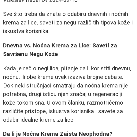
Sve što treba da znate o odabiru dnevnih i noćnih
krema za lice, saveti za negu različitih tipova kože i
iskustva korisnika.
Dnevna vs. Noćna Krema za Lice: Saveti za
Savršenu Negu Kože
Kada je reč o negi lica, pitanje da li koristiti dnevnu,
noćnu, ili obe kreme uvek izaziva brojne debate.
Dok neki stručnjaci smatraju da noćna krema nije
potrebna, drugi ističu njen značaj u regeneraciji
kože tokom sna. U ovom članku, razmotrićemo
različite pristope, iskustva korisnika i savete za
odabir idealne kreme za lice.
Da li je Noćna Krema Zaista Neophodna?