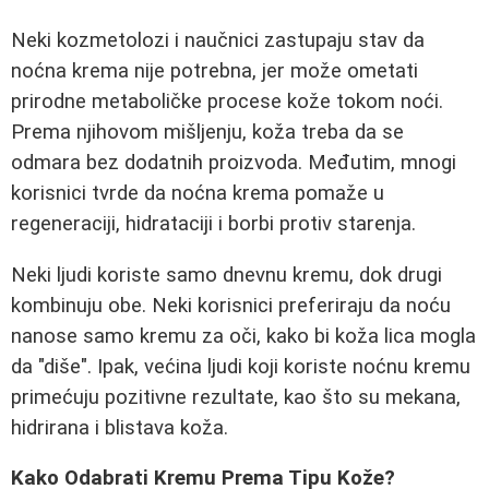
Neki kozmetolozi i naučnici zastupaju stav da
noćna krema nije potrebna, jer može ometati
prirodne metaboličke procese kože tokom noći.
Prema njihovom mišljenju, koža treba da se
odmara bez dodatnih proizvoda. Međutim, mnogi
korisnici tvrde da noćna krema pomaže u
regeneraciji, hidrataciji i borbi protiv starenja.
Neki ljudi koriste samo dnevnu kremu, dok drugi
kombinuju obe. Neki korisnici preferiraju da noću
nanose samo kremu za oči, kako bi koža lica mogla
da "diše". Ipak, većina ljudi koji koriste noćnu kremu
primećuju pozitivne rezultate, kao što su mekana,
hidrirana i blistava koža.
Kako Odabrati Kremu Prema Tipu Kože?