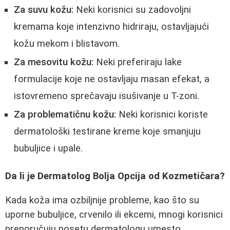
Za suvu kožu:
Neki korisnici su zadovoljni
kremama koje intenzivno hidriraju, ostavljajući
kožu mekom i blistavom.
Za mesovitu kožu:
Neki preferiraju lake
formulacije koje ne ostavljaju masan efekat, a
istovremeno sprečavaju isušivanje u T-zoni.
Za problematičnu kožu:
Neki korisnici koriste
dermatološki testirane kreme koje smanjuju
bubuljice i upale.
Da li je Dermatolog Bolja Opcija od Kozmetičara?
Kada koža ima ozbiljnije probleme, kao što su
uporne bubuljice, crvenilo ili ekcemi, mnogi korisnici
preporučuju posetu dermatologu umesto