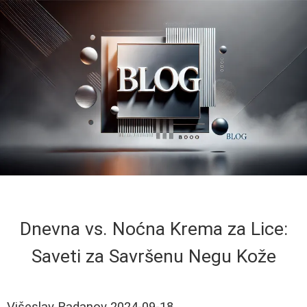
Dnevna vs. Noćna Krema za Lice:
Saveti za Savršenu Negu Kože
Višeslav Radanov
2024-09-18