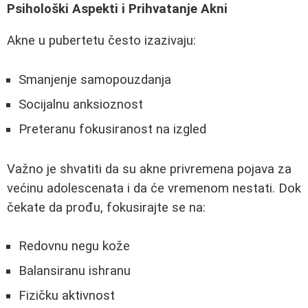
Psihološki Aspekti i Prihvatanje Akni
Akne u pubertetu često izazivaju:
Smanjenje samopouzdanja
Socijalnu anksioznost
Preteranu fokusiranost na izgled
Važno je shvatiti da su akne privremena pojava za
većinu adolescenata i da će vremenom nestati. Dok
čekate da prođu, fokusirajte se na:
Redovnu negu kože
Balansiranu ishranu
Fizičku aktivnost