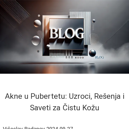
Akne u Pubertetu: Uzroci, Rešenja i
Saveti za Čistu Kožu
Višeslav Radanov
2024-09-27