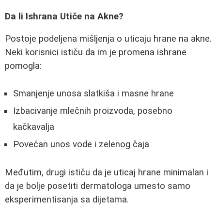
Da li Ishrana Utiče na Akne?
Postoje podeljena mišljenja o uticaju hrane na akne.
Neki korisnici ističu da im je promena ishrane
pomogla:
Smanjenje unosa slatkiša i masne hrane
Izbacivanje mlečnih proizvoda, posebno
kačkavalja
Povećan unos vode i zelenog čaja
Međutim, drugi ističu da je uticaj hrane minimalan i
da je bolje posetiti dermatologa umesto samo
eksperimentisanja sa dijetama.