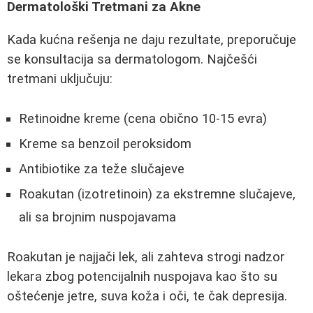
Dermatološki Tretmani za Akne
Kada kućna rešenja ne daju rezultate, preporučuje
se konsultacija sa dermatologom. Najčešći
tretmani uključuju:
Retinoidne kreme (cena obično 10-15 evra)
Kreme sa benzoil peroksidom
Antibiotike za teže slučajeve
Roakutan (izotretinoin) za ekstremne slučajeve,
ali sa brojnim nuspojavama
Roakutan je najjači lek, ali zahteva strogi nadzor
lekara zbog potencijalnih nuspojava kao što su
oštećenje jetre, suva koža i oči, te čak depresija.