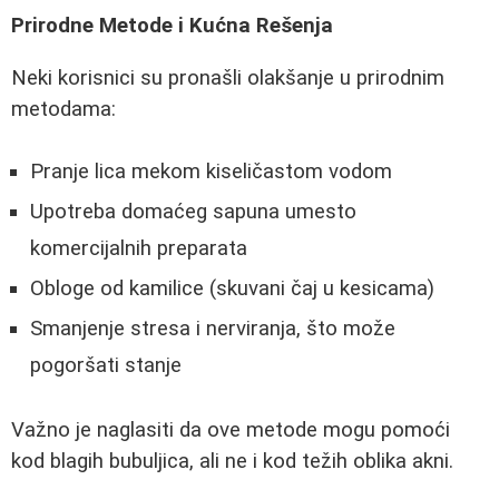
Prirodne Metode i Kućna Rešenja
Neki korisnici su pronašli olakšanje u prirodnim
metodama:
Pranje lica mekom kiseličastom vodom
Upotreba domaćeg sapuna umesto
komercijalnih preparata
Obloge od kamilice (skuvani čaj u kesicama)
Smanjenje stresa i nerviranja, što može
pogoršati stanje
Važno je naglasiti da ove metode mogu pomoći
kod blagih bubuljica, ali ne i kod težih oblika akni.