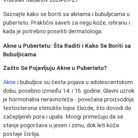
Saznajte kako se boriti sa aknama i bubuljicama u
pubertetu. Praktični saveti za negu kože, ishranu i
kada je potrebno posetiti dermatologa.
Akne u Pubertetu: Šta Raditi i Kako Se Boriti sa
Bubuljicama
Zašto Se Pojavljuju Akne u Pubertetu?
Akne
i bubuljice su česta pojava u adolescentskom
dobu, posebno između 14. i 16. godine. Glavni uzrok
je hormonalna neravnoteža - povećana proizvodnja
testosterona stimuliše lojne žlezde, što dovodi do
začepljenih pora i upala. Mnogi primećuju da se
stanje pogoršava u jesen i zimu, dok leti koža
postaje čistija.