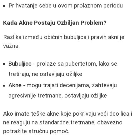
Prihvatanje sebe u ovom prolaznom periodu
Kada Akne Postaju Ozbiljan Problem?
Razlika između običnih bubuljica i pravih akni je
važna:
Bubuljice
- prolaze sa pubertetom, lako se
tretiraju, ne ostavljaju ožiljke
Akne
- mogu trajati decenijama, zahtevaju
agresivnije tretmane, ostavljaju ožiljke
Ako imate teške akne koje pokrivaju veći deo lica i
ne reaguju na standardne tretmane, obavezno
potražite stručnu pomoć.