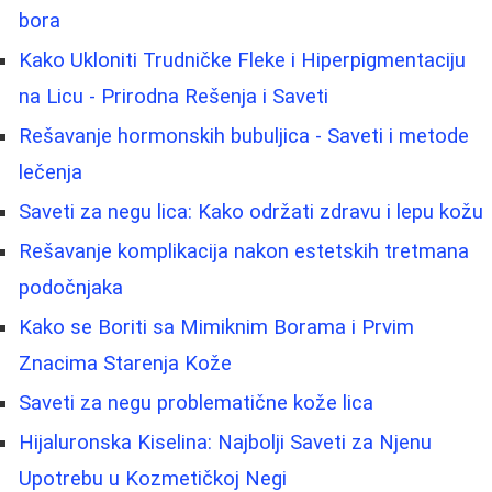
bora
Kako Ukloniti Trudničke Fleke i Hiperpigmentaciju
na Licu - Prirodna Rešenja i Saveti
Rešavanje hormonskih bubuljica - Saveti i metode
lečenja
Saveti za negu lica: Kako održati zdravu i lepu kožu
Rešavanje komplikacija nakon estetskih tretmana
podočnjaka
Kako se Boriti sa Mimiknim Borama i Prvim
Znacima Starenja Kože
Saveti za negu problematične kože lica
Hijaluronska Kiselina: Najbolji Saveti za Njenu
Upotrebu u Kozmetičkoj Negi