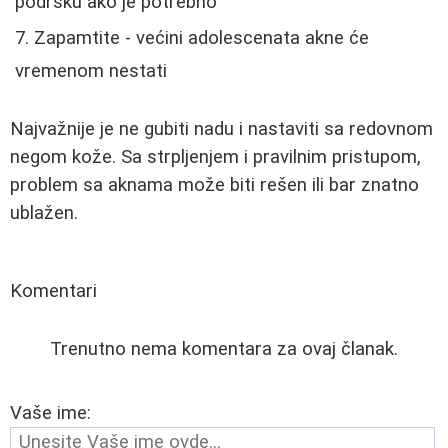
podršku ako je potrebno
Zapamtite - većini adolescenata akne će
vremenom nestati
Najvažnije je ne gubiti nadu i nastaviti sa redovnom
negom kože. Sa strpljenjem i pravilnim pristupom,
problem sa aknama može biti rešen ili bar znatno
ublažen.
Komentari
Trenutno nema komentara za ovaj članak.
Vaše ime: