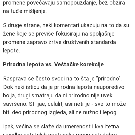
promene povećavaju samopouzdanje, bez obzira
na tuđe mišljenje.
S druge strane, neki komentari ukazuju na to da su
žene koje se previše fokusiraju na spoljašnje
promene zapravo žrtve društvenih standarda
lepote.
Prirodna lepota vs. Veštačke korekcije
Rasprava se često svodi na to šta je "prirodno".
Dok neki ističu da je prirodna lepota neuporedivo
bolja, drugi smatraju da ni prirodno nije uvek
savršeno. Strijae, celulit, asimetrije - sve to može
biti deo prirodnog izgleda, ali ne nužno i lepog.
Ipak, većina se slaže da umerenost i kvalitetna
izvedba estetskih postupaka mogu dati dobre