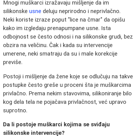
Mnogi muškarci izražavaju mišljenje da im
silikonske
usne
deluju neprirodno i neprivlačno.
Neki koriste izraze poput "lice na čmar" da opišu
kako im izgledaju prenapumpane usne. Ista
odbojnost se često odnosi i na silikonske grudi, bez
obzira na veličinu. Čak i kada su intervencije
umerene, neki smatraju da su i male korekcije
previše.
Postoji i mišljenje da žene koje se odlučuju na takve
postupke često greše u proceni šta je muškarcima
privlačno. Prema nekim stavovima, silikoniranje bilo
kog dela tela ne pojačava privlačnost, već upravo
suprotno.
Da li postoje muškarci kojima se sviđaju
silikonske intervencije?