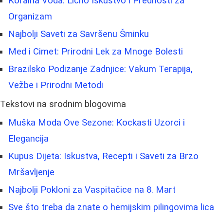
Koralna Voda: Lično Iskustvo i Prednosti za
Organizam
Najbolji Saveti za Savršenu Šminku
Med i Cimet: Prirodni Lek za Mnoge Bolesti
Brazilsko Podizanje Zadnjice: Vakum Terapija,
Vežbe i Prirodni Metodi
Tekstovi na srodnim blogovima
Muška Moda Ove Sezone: Kockasti Uzorci i
Elegancija
Kupus Dijeta: Iskustva, Recepti i Saveti za Brzo
Mršavljenje
Najbolji Pokloni za Vaspitačice na 8. Mart
Sve što treba da znate o hemijskim pilingovima lica