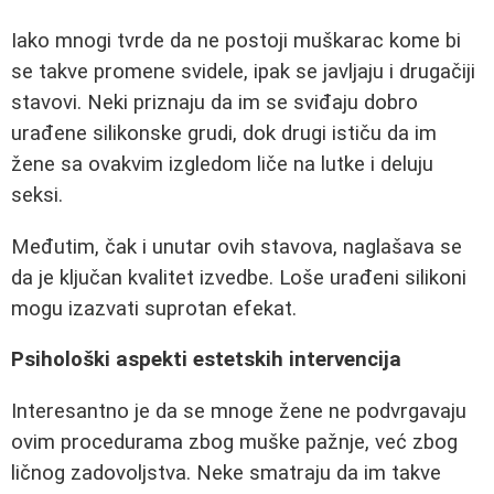
Iako mnogi tvrde da ne postoji muškarac kome bi
se takve promene svidele, ipak se javljaju i drugačiji
stavovi. Neki priznaju da im se sviđaju dobro
urađene silikonske grudi, dok drugi ističu da im
žene sa ovakvim izgledom liče na lutke i deluju
seksi.
Međutim, čak i unutar ovih stavova, naglašava se
da je ključan kvalitet izvedbe. Loše urađeni silikoni
mogu izazvati suprotan efekat.
Psihološki aspekti estetskih intervencija
Interesantno je da se mnoge žene ne podvrgavaju
ovim procedurama zbog muške pažnje, već zbog
ličnog zadovoljstva. Neke smatraju da im takve