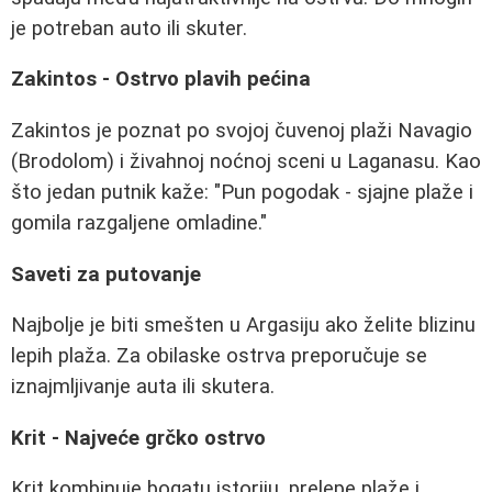
je potreban auto ili skuter.
Zakintos - Ostrvo plavih pećina
Zakintos je poznat po svojoj čuvenoj plaži Navagio
(Brodolom) i živahnoj noćnoj sceni u Laganasu. Kao
što jedan putnik kaže: "Pun pogodak - sjajne plaže i
gomila razgaljene omladine."
Saveti za putovanje
Najbolje je biti smešten u Argasiju ako želite blizinu
lepih plaža. Za obilaske ostrva preporučuje se
iznajmljivanje auta ili skutera.
Krit - Najveće grčko ostrvo
Krit kombinuje bogatu istoriju, prelepe plaže i