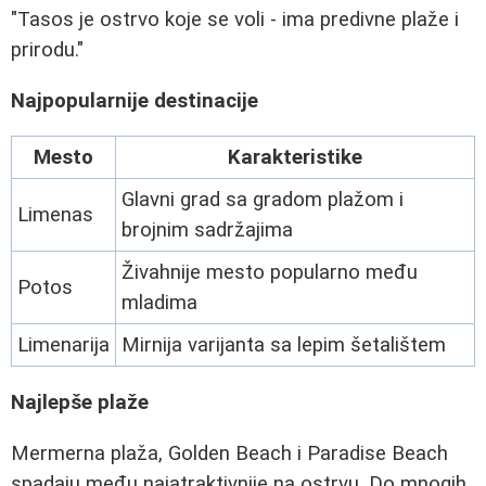
"Tasos je ostrvo koje se voli - ima predivne plaže i
prirodu."
Najpopularnije destinacije
Mesto
Karakteristike
Glavni grad sa gradom plažom i
Limenas
brojnim sadržajima
Živahnije mesto popularno među
Potos
mladima
Limenarija
Mirnija varijanta sa lepim šetalištem
Najlepše plaže
Mermerna plaža, Golden Beach i Paradise Beach
spadaju među najatraktivnije na ostrvu. Do mnogih