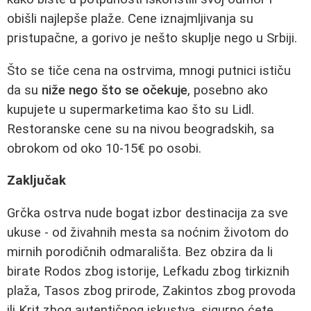
obišli najlepše plaže. Cene iznajmljivanja su
pristupačne, a gorivo je nešto skuplje nego u Srbiji.
Što se tiče cena na ostrvima, mnogi putnici ističu
da su
niže nego što se očekuje
, posebno ako
kupujete u supermarketima kao što su Lidl.
Restoranske cene su na nivou beogradskih, sa
obrokom od oko 10-15€ po osobi.
Zaključak
Grčka ostrva nude bogat izbor destinacija za sve
ukuse - od živahnih mesta sa noćnim životom do
mirnih porodičnih odmarališta. Bez obzira da li
birate Rodos zbog istorije, Lefkadu zbog tirkiznih
plaža, Tasos zbog prirode, Zakintos zbog provoda
ili Krit zbog autentičnog iskustva, sigurno ćete