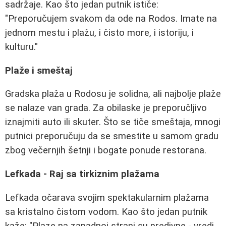
sadržaje. Kao što jedan putnik ističe:
"Preporučujem svakom da ode na Rodos. Imate na
jednom mestu i plažu, i čisto more, i istoriju, i
kulturu."
Plaže i smeštaj
Gradska plaža u Rodosu je solidna, ali najbolje plaže
se nalaze van grada. Za obilaske je preporučljivo
iznajmiti auto ili skuter. Što se tiče smeštaja, mnogi
putnici preporučuju da se smestite u samom gradu
zbog večernjih šetnji i bogate ponude restorana.
Lefkada - Raj sa tirkiznim plažama
Lefkada očarava svojim spektakularnim plažama
sa kristalno čistom vodom. Kao što jedan putnik
kaže: "Plaze na zapadnoj strani su predivne - vredi