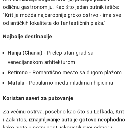
odličnu gastronomiju. Kao što jedan putnik ističe:
"Krit je možda najčarobnije grčko ostrvo - ima sve
od antičkih lokaliteta do fantastičnih plaža."
Najbolje destinacije
Hanja (Chania)
- Prelep stari grad sa
venecijanskom arhitekturom
Retimno
- Romantično mesto sa dugom plažom
Matala
- Popularno među mladima i hipicima
Koristan savet za putovanje
Za većinu ostrva, posebno kao što su Lefkada, Krit
i Zakintos,
iznajmljivanje auta je gotovo neophodno
kako biste u potpunosti iskoristili svoj odmor i