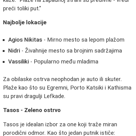
preći toliki put."
Najbolje lokacije
Agios Nikitas
- Mirno mesto sa lepom plažom
Nidri
- Živahnije mesto sa brojnim sadržajima
Vassiliki
- Popularno među mladima
Za obilaske ostrva neophodan je auto ili skuter.
Plaže kao što su Egremni, Porto Katsiki i Kathisma
su pravi dragulji Lefkade.
Tasos - Zeleno ostrvo
Tasos je idealan izbor za one koji traže miran
porodični odmor. Kao što jedan putnik ističe: