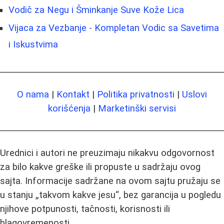
Vodič za Negu i Šminkanje Suve Kože Lica
Vijaca za Vezbanje - Kompletan Vodic sa Savetima
i Iskustvima
O nama
|
Kontakt
|
Politika privatnosti
|
Uslovi
korišćenja
|
Marketinški servisi
Urednici i autori ne preuzimaju nikakvu odgovornost
za bilo kakve greške ili propuste u sadržaju ovog
sajta. Informacije sadržane na ovom sajtu pružaju se
u stanju „takvom kakve jesu“, bez garancija u pogledu
njihove potpunosti, tačnosti, korisnosti ili
blagovremenosti.