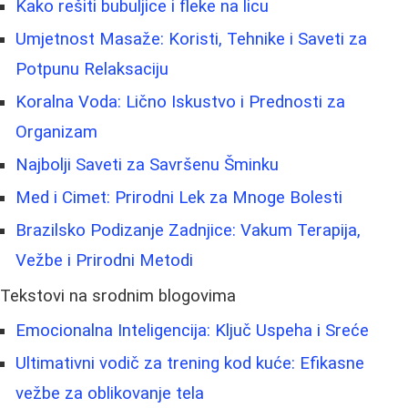
Kako rešiti bubuljice i fleke na licu
Umjetnost Masaže: Koristi, Tehnike i Saveti za
Potpunu Relaksaciju
Koralna Voda: Lično Iskustvo i Prednosti za
Organizam
Najbolji Saveti za Savršenu Šminku
Med i Cimet: Prirodni Lek za Mnoge Bolesti
Brazilsko Podizanje Zadnjice: Vakum Terapija,
Vežbe i Prirodni Metodi
Tekstovi na srodnim blogovima
Emocionalna Inteligencija: Ključ Uspeha i Sreće
Ultimativni vodič za trening kod kuće: Efikasne
vežbe za oblikovanje tela