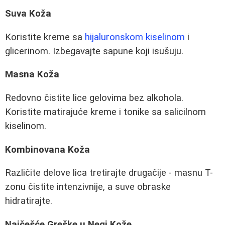
Suva Koža
Koristite kreme sa
hijaluronskom kiselinom
i
glicerinom. Izbegavajte sapune koji isušuju.
Masna Koža
Redovno čistite lice gelovima bez alkohola.
Koristite matirajuće kreme i tonike sa salicilnom
kiselinom.
Kombinovana Koža
Različite delove lica tretirajte drugačije - masnu T-
zonu čistite intenzivnije, a suve obraske
hidratirajte.
Najčešće Greške u Negi Kože