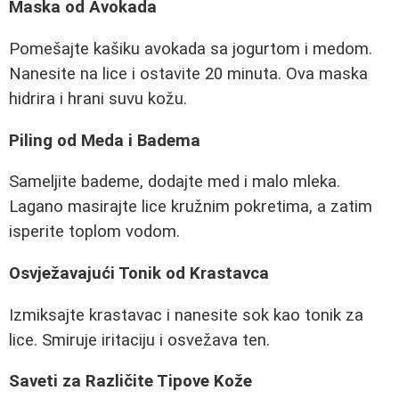
Maska od Avokada
Pomešajte kašiku avokada sa jogurtom i medom.
Nanesite na lice i ostavite 20 minuta. Ova maska
hidrira i hrani suvu kožu.
Piling od Meda i Badema
Sameljite bademe, dodajte med i malo mleka.
Lagano masirajte lice kružnim pokretima, a zatim
isperite toplom vodom.
Osvježavajući Tonik od Krastavca
Izmiksajte krastavac i nanesite sok kao tonik za
lice. Smiruje iritaciju i osvežava ten.
Saveti za Različite Tipove Kože