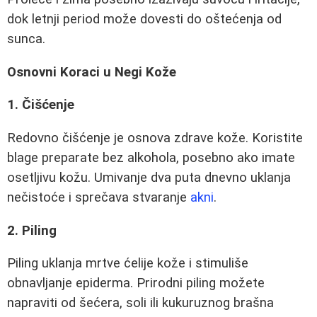
dok letnji period može dovesti do oštećenja od
sunca.
Osnovni Koraci u Negi Kože
1. Čišćenje
Redovno čišćenje je osnova zdrave kože. Koristite
blage preparate bez alkohola, posebno ako imate
osetljivu kožu. Umivanje dva puta dnevno uklanja
nečistoće i sprečava stvaranje
akni
.
2. Piling
Piling uklanja mrtve ćelije kože i stimuliše
obnavljanje epiderma. Prirodni piling možete
napraviti od šećera, soli ili kukuruznog brašna