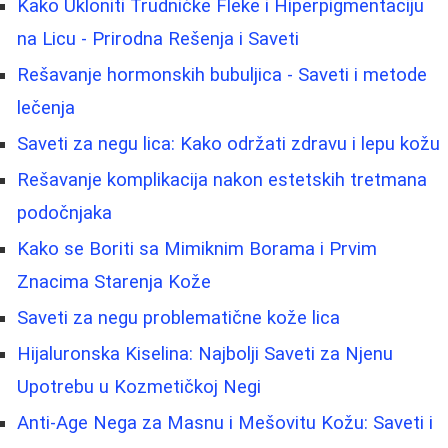
Kako Ukloniti Trudničke Fleke i Hiperpigmentaciju
na Licu - Prirodna Rešenja i Saveti
Rešavanje hormonskih bubuljica - Saveti i metode
lečenja
Saveti za negu lica: Kako održati zdravu i lepu kožu
Rešavanje komplikacija nakon estetskih tretmana
podočnjaka
Kako se Boriti sa Mimiknim Borama i Prvim
Znacima Starenja Kože
Saveti za negu problematične kože lica
Hijaluronska Kiselina: Najbolji Saveti za Njenu
Upotrebu u Kozmetičkoj Negi
Anti-Age Nega za Masnu i Mešovitu Kožu: Saveti i