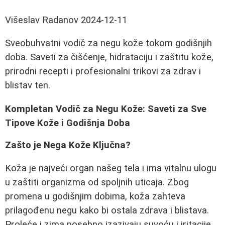
Višeslav Radanov
2024-12-11
Sveobuhvatni vodič za negu kože tokom godišnjih
doba. Saveti za čišćenje, hidrataciju i zaštitu kože,
prirodni recepti i profesionalni trikovi za zdrav i
blistav ten.
Kompletan Vodič za Negu Kože: Saveti za Sve
Tipove Kože i Godišnja Doba
Zašto je Nega Kože Ključna?
Koža je najveći organ našeg tela i ima vitalnu ulogu
u zaštiti organizma od spoljnih uticaja. Zbog
promena u godišnjim dobima, koža zahteva
prilagođenu negu kako bi ostala zdrava i blistava.
Proleće i zima posebno izazivaju suvoću i iritacije,