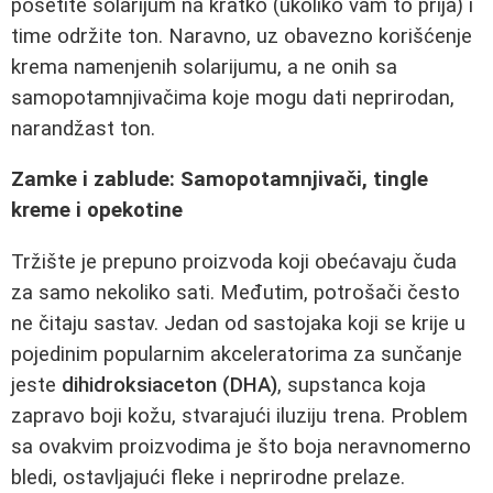
posetite solarijum na kratko (ukoliko vam to prija) i
time održite ton. Naravno, uz obavezno korišćenje
krema namenjenih solarijumu, a ne onih sa
samopotamnjivačima koje mogu dati neprirodan,
narandžast ton.
Zamke i zablude: Samopotamnjivači, tingle
kreme i opekotine
Tržište je prepuno proizvoda koji obećavaju čuda
za samo nekoliko sati. Međutim, potrošači često
ne čitaju sastav. Jedan od sastojaka koji se krije u
pojedinim popularnim akceleratorima za sunčanje
jeste
dihidroksiaceton (DHA)
, supstanca koja
zapravo boji kožu, stvarajući iluziju trena. Problem
sa ovakvim proizvodima je što boja neravnomerno
bledi, ostavljajući fleke i neprirodne prelaze.