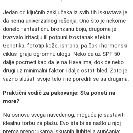
Jedan od ključnih zaključaka iz svih tih iskustava je
da
nema univerzalnog rešenja
. Ono što je nekome
donelo fantastičnu bronzanu boju, drugome je
izazvalo iritaciju ili potpuni izostanak efekta.
Genetika, fototip kože, ishrana, pa čak i hormonski
ciklus igraju ogromnu ulogu. Neko će uz SPF 50 i
dalje pocrneti kao da je na Havajima, dok će neko
drugi uz minimalni faktor i dalje ostati bled. Zato je
važno slušati svoje telo i ne porediti se sa drugima.
Praktični vodič za pakovanje: Šta poneti na
more?
Na osnovu svega navedenog, moguće je sastaviti
idealnu torbu za plažu. Evo šta bi se našlo u njoj
prema preporukama iskusnih ljubitelja sunčanja: