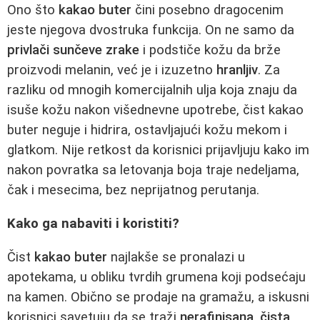
Ono što
kakao buter
čini posebno dragocenim
jeste njegova dvostruka funkcija. On ne samo da
privlači sunčeve zrake
i podstiče kožu da brže
proizvodi melanin, već je i izuzetno
hranljiv
. Za
razliku od mnogih komercijalnih ulja koja znaju da
isuše kožu nakon višednevne upotrebe, čist kakao
buter neguje i hidrira, ostavljajući kožu mekom i
glatkom. Nije retkost da korisnici prijavljuju kako im
nakon povratka sa letovanja boja traje nedeljama,
čak i mesecima, bez neprijatnog perutanja.
Kako ga nabaviti i koristiti?
Čist
kakao buter
najlakše se pronalazi u
apotekama, u obliku tvrdih grumena koji podsećaju
na kamen. Obično se prodaje na gramažu, a iskusni
korisnici savetuju da se traži
nerafinisana, čista