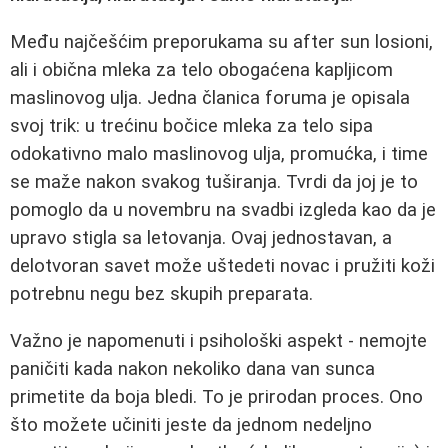
Među najčešćim preporukama su after sun losioni,
ali i obična mleka za telo obogaćena kapljicom
maslinovog ulja. Jedna članica foruma je opisala
svoj trik: u trećinu bočice mleka za telo sipa
odokativno malo maslinovog ulja, promućka, i time
se maže nakon svakog tuširanja. Tvrdi da joj je to
pomoglo da u novembru na svadbi izgleda kao da je
upravo stigla sa letovanja. Ovaj jednostavan, a
delotvoran savet može uštedeti novac i pružiti koži
potrebnu negu bez skupih preparata.
Važno je napomenuti i psihološki aspekt - nemojte
paničiti kada nakon nekoliko dana van sunca
primetite da boja bledi. To je prirodan proces. Ono
što možete učiniti jeste da jednom nedeljno