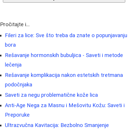
Pročitajte i...
Fileri za lice: Sve što treba da znate o popunjavanju
bora
Rešavanje hormonskih bubuljica - Saveti i metode
lečenja
Rešavanje komplikacija nakon estetskih tretmana
podočnjaka
Saveti za negu problematične kože lica
Anti-Age Nega za Masnu i Mešovitu Kožu: Saveti i
Preporuke
Ultrazvučna Kavitacija: Bezbolno Smanjenje