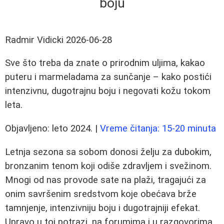
boju
Radmir Vidicki
2026-06-28
Sve što treba da znate o prirodnim uljima, kakao
puteru i marmeladama za sunčanje – kako postići
intenzivnu, dugotrajnu boju i negovati kožu tokom
leta.
Objavljeno: leto 2024. |
Vreme čitanja: 15-20 minuta
Letnja sezona sa sobom donosi želju za dubokim,
bronzanim tenom koji odiše zdravljem i svežinom.
Mnogi od nas provode sate na plaži, tragajući za
onim savršenim sredstvom koje obećava brže
tamnjenje, intenzivniju boju i dugotrajniji efekat.
Upravo u toj potrazi, na forumima i u razgovorima