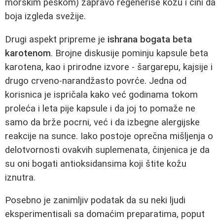
morskim peskom) zapravo regeneriše kožu i čini da
boja izgleda svežije.
Drugi aspekt pripreme je
ishrana bogata beta
karotenom
. Brojne diskusije pominju kapsule beta
karotena, kao i prirodne izvore - šargarepu, kajsije i
drugo crveno-narandžasto povrće. Jedna od
korisnica je ispričala kako već godinama tokom
proleća i leta pije kapsule i da joj to pomaže ne
samo da brže pocrni, već i da izbegne alergijske
reakcije na sunce. Iako postoje oprečna mišljenja o
delotvornosti ovakvih suplemenata, činjenica je da
su oni bogati antioksidansima koji štite kožu
iznutra.
Posebno je zanimljiv podatak da su neki ljudi
eksperimentisali sa domaćim preparatima, poput