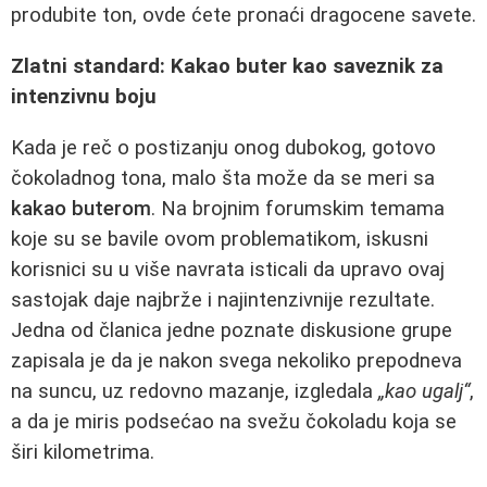
produbite ton, ovde ćete pronaći dragocene savete.
Zlatni standard: Kakao buter kao saveznik za
intenzivnu boju
Kada je reč o postizanju onog dubokog, gotovo
čokoladnog tona, malo šta može da se meri sa
kakao buterom
. Na brojnim forumskim temama
koje su se bavile ovom problematikom, iskusni
korisnici su u više navrata isticali da upravo ovaj
sastojak daje najbrže i najintenzivnije rezultate.
Jedna od članica jedne poznate diskusione grupe
zapisala je da je nakon svega nekoliko prepodneva
na suncu, uz redovno mazanje, izgledala
„kao ugalj“
,
a da je miris podsećao na svežu čokoladu koja se
širi kilometrima.