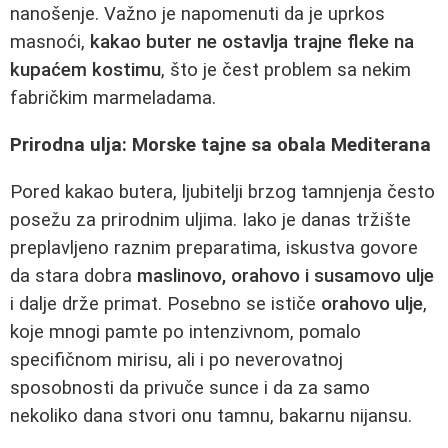
nanošenje. Važno je napomenuti da je uprkos
masnoći,
kakao buter ne ostavlja trajne fleke na
kupaćem kostimu
, što je čest problem sa nekim
fabričkim marmeladama.
Prirodna ulja: Morske tajne sa obala Mediterana
Pored kakao butera, ljubitelji brzog tamnjenja često
posežu za prirodnim uljima. Iako je danas tržište
preplavljeno raznim preparatima, iskustva govore
da stara dobra
maslinovo, orahovo i susamovo ulje
i dalje drže primat. Posebno se ističe
orahovo ulje
,
koje mnogi pamte po intenzivnom, pomalo
specifičnom mirisu, ali i po neverovatnoj
sposobnosti da privuče sunce i da za samo
nekoliko dana stvori onu tamnu, bakarnu nijansu.