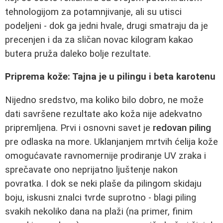
tehnologijom za potamnjivanje, ali su utisci
podeljeni - dok ga jedni hvale, drugi smatraju da je
precenjen i da za sličan novac kilogram kakao
butera pruža daleko bolje rezultate.
Priprema kože: Tajna je u pilingu i beta karotenu
Nijedno sredstvo, ma koliko bilo dobro, ne može
dati savršene rezultate ako koža nije adekvatno
pripremljena. Prvi i osnovni savet je
redovan piling
pre odlaska na more. Uklanjanjem mrtvih ćelija kože
omogućavate ravnomernije prodiranje UV zraka i
sprečavate ono neprijatno ljuštenje nakon
povratka. I dok se neki plaše da pilingom skidaju
boju, iskusni znalci tvrde suprotno - blagi piling
svakih nekoliko dana na plaži (na primer, finim