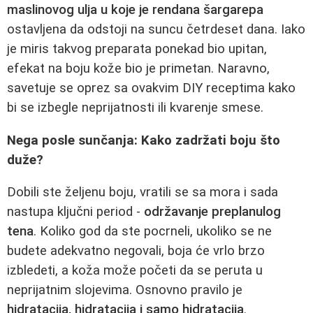
maslinovog ulja u koje je rendana šargarepa
ostavljena da odstoji na suncu četrdeset dana. Iako
je miris takvog preparata ponekad bio upitan,
efekat na boju kože bio je primetan. Naravno,
savetuje se oprez sa ovakvim DIY receptima kako
bi se izbegle neprijatnosti ili kvarenje smese.
Nega posle sunčanja: Kako zadržati boju što
duže?
Dobili ste željenu boju, vratili se sa mora i sada
nastupa ključni period -
održavanje preplanulog
tena
. Koliko god da ste pocrneli, ukoliko se ne
budete adekvatno negovali, boja će vrlo brzo
izbledeti, a koža može početi da se peruta u
neprijatnim slojevima. Osnovno pravilo je
hidratacija, hidratacija i samo hidratacija
.