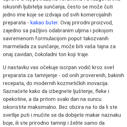
iskusnih ljubitelja sunčanja, često se može čuti
jedno ime koje se izdvaja od svih komercijalnih
preparata -
kakao buter
. Ovaj prirodni proizvod,
zajedno sa pažljivo odabranim uljima i pokojom
savremenom formulacijom poput takozvanih
marmelada za sunčanje, može biti vaša tajna za
onaj zavidan, čokoladni ton koji traje.
U nastavku vas očekuje iscrpan vodič kroz svet
preparata za tamnjenje - od onih proverenih, bakinih
recepata, do modernih kozmetičkih inovacija.
Saznaćete kako da izbegnete ljuštenje, fleke i
opekotine, a da pritom svaki dan na suncu
iskoristite maksimalno. Bez obzira na to da li ste
svetlije puti i mučite se da dobijete makar naznaku
boje, ili ste prirodno tamniji i želite samo da