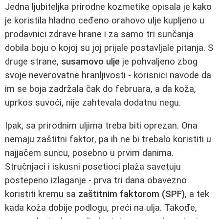
Jedna ljubiteljka prirodne kozmetike opisala je kako
je koristila hladno ceđeno orahovo ulje kupljeno u
prodavnici zdrave hrane i za samo tri sunčanja
dobila boju o kojoj su joj prijale postavljale pitanja. S
druge strane,
susamovo ulje
je pohvaljeno zbog
svoje neverovatne hranljivosti - korisnici navode da
im se boja zadržala čak do februara, a da koža,
uprkos suvoći, nije zahtevala dodatnu negu.
Ipak, sa prirodnim uljima treba biti oprezan. Ona
nemaju zaštitni faktor, pa ih ne bi trebalo koristiti u
najjačem suncu, posebno u prvim danima.
Stručnjaci i iskusni posetioci plaža savetuju
postepeno izlaganje - prva tri dana obavezno
koristiti kremu sa
zaštitnim faktorom (SPF)
, a tek
kada koža dobije podlogu, preći na ulja. Takođe,