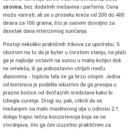
sirovina
, bez dodatnih mešavina i parfema. Cena
može varirati, ali se u proseku kreće od 200 do 400
dinara za 100 grama, što je sasvim dovoljno za
desetak dana intenzivnog sunčanja.
Postoji nekoliko praktičnih trikova za upotrebu. S
obzirom na to da je buter u čvrstom stanju, na plaži
ga je najbolje ostaviti na suncu u maloj kutijici dok
ne omekša, ili ga jednostavno utrljati među
dlanovima - toplota tela će ga brzo otopiti. Jedna
od korisnica je podelila iskustvo da ga presipa u
prazne bočice od dvofaznih sredstava kako bi
izbegla curenje. Drugi su, pak, otkrili da se
mešanjem sa malo maslinovog ulja u odnosu 2:1
dobija trajno tečna konzistencija koja se ne
stvrdnjava, što ga čini izuzetno praktičnim za