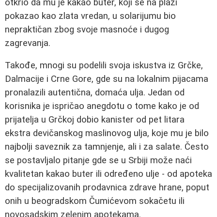
otkrio da mu je kakao buter, koji se na plaži
pokazao kao zlata vredan, u solarijumu bio
nepraktičan zbog svoje masnoće i dugog
zagrevanja.
Takođe, mnogi su podelili svoja iskustva iz Grčke,
Dalmacije i Crne Gore, gde su na lokalnim pijacama
pronalazili autentična, domaća ulja. Jedan od
korisnika je ispričao anegdotu o tome kako je od
prijatelja u Grčkoj dobio kanister od pet litara
ekstra devičanskog maslinovog ulja, koje mu je bilo
najbolji saveznik za tamnjenje, ali i za salate. Često
se postavljalo pitanje gde se u Srbiji može naći
kvalitetan kakao buter ili određeno ulje - od apoteka
do specijalizovanih prodavnica zdrave hrane, poput
onih u beogradskom Čumićevom sokačetu ili
novosadskim zelenim apotekama.