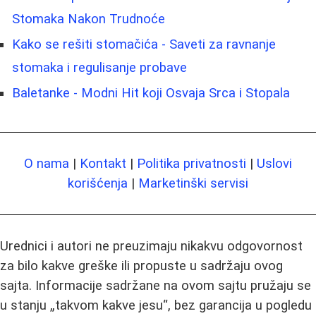
Stomaka Nakon Trudnoće
Kako se rešiti stomačića - Saveti za ravnanje
stomaka i regulisanje probave
Baletanke - Modni Hit koji Osvaja Srca i Stopala
O nama
|
Kontakt
|
Politika privatnosti
|
Uslovi
korišćenja
|
Marketinški servisi
Urednici i autori ne preuzimaju nikakvu odgovornost
za bilo kakve greške ili propuste u sadržaju ovog
sajta. Informacije sadržane na ovom sajtu pružaju se
u stanju „takvom kakve jesu“, bez garancija u pogledu