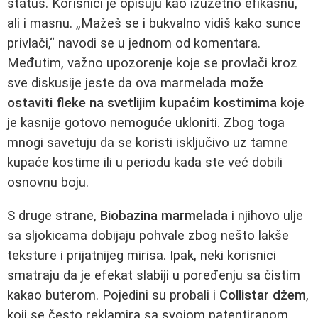
status. Korisnici je opisuju kao izuzetno efikasnu,
ali i masnu. „Mažeš se i bukvalno vidiš kako sunce
privlači,“ navodi se u jednom od komentara.
Međutim, važno upozorenje koje se provlači kroz
sve diskusije jeste da ova marmelada
može
ostaviti fleke na svetlijim kupaćim kostimima
koje
je kasnije gotovo nemoguće ukloniti. Zbog toga
mnogi savetuju da se koristi isključivo uz tamne
kupaće kostime ili u periodu kada ste već dobili
osnovnu boju.
S druge strane,
Biobazina marmelada
i njihovo ulje
sa sljokicama dobijaju pohvale zbog nešto lakše
teksture i prijatnijeg mirisa. Ipak, neki korisnici
smatraju da je efekat slabiji u poređenju sa čistim
kakao buterom. Pojedini su probali i
Collistar džem
,
koji se često reklamira sa svojom patentiranom