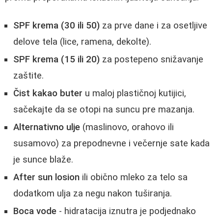
SPF krema (30 ili 50)
za prve dane i za osetljive
delove tela (lice, ramena, dekolte).
SPF krema (15 ili 20)
za postepeno snižavanje
zaštite.
Čist kakao buter
u maloj plastičnoj kutijici,
sačekajte da se otopi na suncu pre mazanja.
Alternativno ulje
(maslinovo, orahovo ili
susamovo) za prepodnevne i večernje sate kada
je sunce blaže.
After sun losion
ili obično mleko za telo sa
dodatkom ulja za negu nakon tuširanja.
Boca vode
- hidratacija iznutra je podjednako