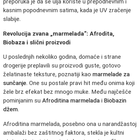
preporuka je da se ulja koriste u prepodnevnim i
kasnim popodnevnim satima, kada je UV zračenje
slabije.
Revolucija zvanа „marmelada“: Afrodita,
Biobaza i slični proizvodi
U poslednjih nekoliko godina, domaće i strane
drogerije preplavili su proizvodi guste, gotovo
želatinaste teksture, poznatiji kao
marmelade za
sunčanje
. One su postale pravi hit među onima koji
žele brz efekat bez mnogo muke. Među najčešće
pominjanim su
Afroditina marmelada
i
Biobazin
džem
.
Afroditina marmelada, posebno ona u narandžastoj
ambalaži bez zaštitnog faktora, stekla je kultni