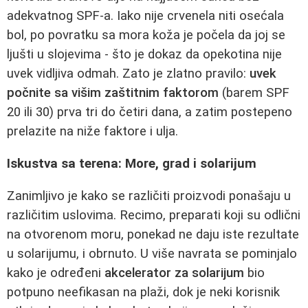
adekvatnog SPF-a. Iako nije crvenela niti osećala
bol, po povratku sa mora koža je počela da joj se
ljušti u slojevima - što je dokaz da opekotina nije
uvek vidljiva odmah. Zato je zlatno pravilo:
uvek
počnite sa višim zaštitnim faktorom
(barem SPF
20 ili 30) prva tri do četiri dana, a zatim postepeno
prelazite na niže faktore i ulja.
Iskustva sa terena: More, grad i solarijum
Zanimljivo je kako se različiti proizvodi ponašaju u
različitim uslovima. Recimo, preparati koji su odlični
na otvorenom moru, ponekad ne daju iste rezultate
u solarijumu, i obrnuto. U više navrata se pominjalo
kako je određeni
akcelerator za solarijum
bio
potpuno neefikasan na plaži, dok je neki korisnik