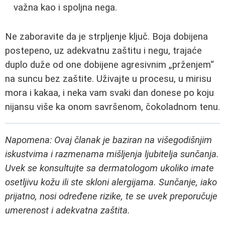
važna kao i spoljna nega.
Ne zaboravite da je strpljenje ključ. Boja dobijena
postepeno, uz adekvatnu zaštitu i negu, trajaće
duplo duže od one dobijene agresivnim „prženjem“
na suncu bez zaštite. Uživajte u procesu, u mirisu
mora i kakaa, i neka vam svaki dan donese po koju
nijansu više ka onom savršenom, čokoladnom tenu.
Napomena: Ovaj članak je baziran na višegodišnjim
iskustvima i razmenama mišljenja ljubitelja sunčanja.
Uvek se konsultujte sa dermatologom ukoliko imate
osetljivu kožu ili ste skloni alergijama. Sunčanje, iako
prijatno, nosi određene rizike, te se uvek preporučuje
umerenost i adekvatna zaštita.