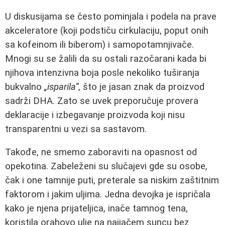
U diskusijama se često pominjala i podela na prave
akceleratore (koji podstiču cirkulaciju, poput onih
sa kofeinom ili biberom) i samopotamnjivače.
Mnogi su se žalili da su ostali razočarani kada bi
njihova intenzivna boja posle nekoliko tuširanja
bukvalno
„isparila“
, što je jasan znak da proizvod
sadrži DHA. Zato se uvek preporučuje provera
deklaracije i izbegavanje proizvoda koji nisu
transparentni u vezi sa sastavom.
Takođe, ne smemo zaboraviti na opasnost od
opekotina. Zabeleženi su slučajevi gde su osobe,
čak i one tamnije puti, preterale sa niskim zaštitnim
faktorom i jakim uljima. Jedna devojka je ispričala
kako je njena prijateljica, inače tamnog tena,
koristila orahovo ulje na najjačem suncu bez