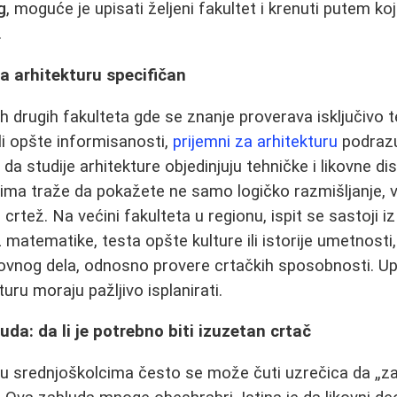
g
, moguće je upisati željeni fakultet i krenuti putem ko
.
za arhitekturu specifičan
h drugih fakulteta gde se znanje proverava isključivo 
li opšte informisanosti,
prijemni za arhitekturu
podraz
 da studije arhitekture objedinjuju tehničke i likovne dis
tima traže da pokažete ne samo logičko razmišljanje, v
 crtež. Na većini fakulteta u regionu, ispit se sastoji i
matematike, testa opšte kulture ili istorije umetnosti,
ikovnog dela, odnosno provere crtačkih sposobnosti. U
uru moraju pažljivo isplanirati.
da: da li je potrebno biti izuzetan crtač
 srednjoškolcima često se može čuti uzrečica da „za