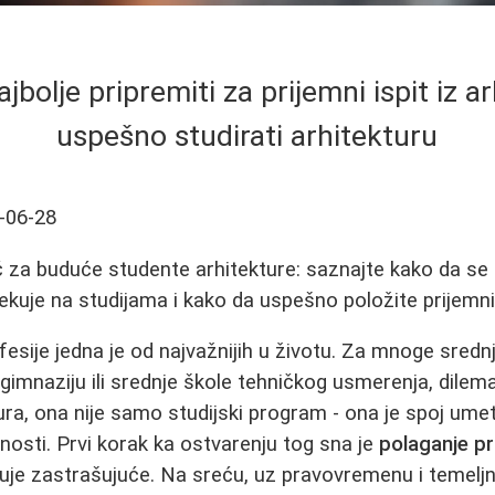
jbolje pripremiti za prijemni ispit iz ar
uspešno studirati arhitekturu
-06-28
 za buduće studente arhitekture: saznajte kako da se 
čekuje na studijama i kako da uspešno položite prijemni
fesije jedna je od najvažnijih u životu. Za mnoge sred
 gimnaziju ili srednje škole tehničkog usmerenja, dile
tura, ona nije samo studijski program - ona je spoj umet
znosti. Prvi korak ka ostvarenju tog sna je
polaganje p
luje zastrašujuće. Na sreću, uz pravovremenu i temelj