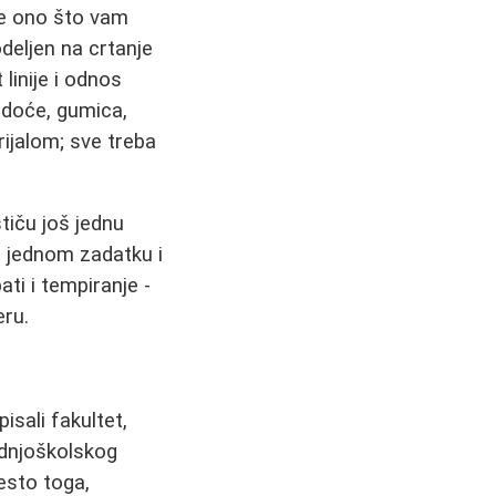
te ono što vam
odeljen na crtanje
 linije i odnos
vrdoće, gumica,
erijalom; sve treba
tiču još jednu
a jednom zadatku i
ti i tempiranje -
eru.
isali fakultet,
ednjoškolskog
esto toga,