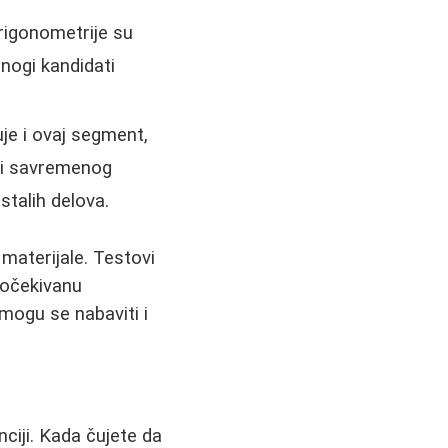
trigonometrije su
nogi kandidati
čuje i ovaj segment,
i i savremenog
stalih delova.
materijale. Testovi
, očekivanu
mogu se nabaviti i
ciji. Kada čujete da