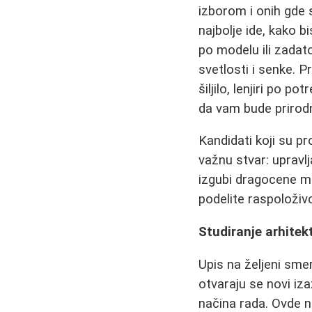
izborom i onih gde 
najbolje ide, kako b
po modelu ili zadato
svetlosti i senke. P
šiljilo, lenjiri po 
da vam bude prirodn
Kandidati koji su pr
važnu stvar: uprav
izgubi dragocene mi
podelite raspoloživ
Studiranje arhitek
Upis na željeni smer
otvaraju se novi iz
načina rada. Ovde 