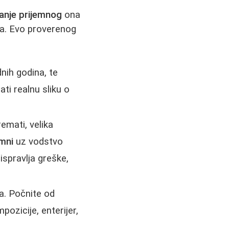
anje prijemnog
ona
ka. Evo proverenog
nih godina, te
ti realnu sliku o
emati, velika
emni
uz vodstvo
ispravlja greške,
a. Počnite od
ozicije, enterijer,