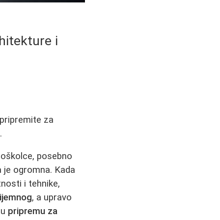
hitekture i
pripremite za
.
njoškolce, posebno
ma je ogromna. Kada
nosti i tehnike,
rijemnog
, a upravo
nu
pripremu za