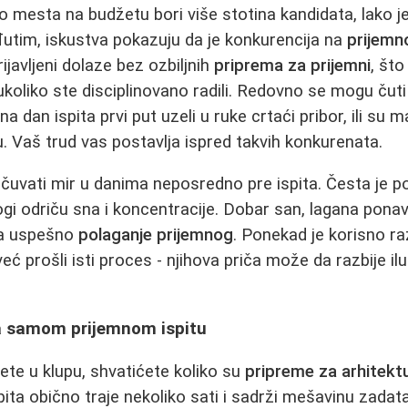
o mesta na budžetu bori više stotina kandidata, lako j
utim, iskustva pokazuju da je konkurencija na
prijemn
ijavljeni dolaze bez ozbiljnih
priprema za prijemni
, št
koliko ste disciplinovano radili. Redovno se mogu čuti
na dan ispita prvi put uzeli u ruke crtaći pribor, ili su 
u. Vaš trud vas postavlja ispred takvih konkurenata.
uvati mir u danima neposredno pre ispita. Česta je p
i odriču sna i koncentracije. Dobar san, lagana ponavl
za uspešno
polaganje prijemnog
. Ponekad je korisno r
eć prošli isti proces - njihova priča može da razbije iluz
a samom prijemnom ispitu
te u klupu, shvatićete koliko su
pripreme za arhitekt
ita obično traje nekoliko sati i sadrži mešavinu zadat