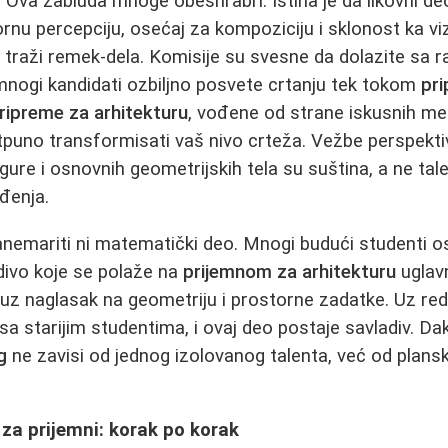
. Ova zabluda mnoge obeshrabri. Istina je da likovni deo
rnu percepciju, osećaj za kompoziciju i sklonost ka v
a traži remek-dela. Komisije su svesne da dolazite sa r
mnogi kandidati ozbiljno posvete crtanju tek tokom
pri
ripreme za arhitekturu
, vođene od strane iskusnih m
puno transformisati vaš nivo crteža. Vežbe perspekti
igure i osnovnih geometrijskih tela su suština, a ne tale
đenja.
nemariti ni matematički deo. Mnogi budući studenti o
divo koje se polaže na
prijemnom za arhitekturu
uglav
 uz naglasak na geometriju i prostorne zadatke. Uz r
e sa starijim studentima, i ovaj deo postaje savladiv. D
g
ne zavisi od jednog izolovanog talenta, već od plansk
 za prijemni: korak po korak