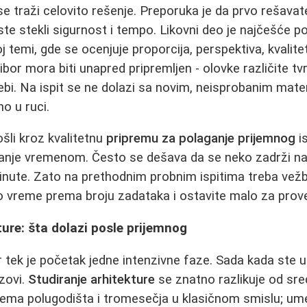
se traži celovito rešenje. Preporuka je da prvo rešava
iste stekli sigurnost i tempo. Likovni deo je najčešće p
j temi, gde se ocenjuje proporcija, perspektiva, kvalitet
ribor mora biti unapred pripremljen - olovke različite t
potrebi. Na ispit se ne dolazi sa novim, neisprobanim mat
o u ruci.
ošli kroz kvalitetnu
pripremu za polaganje prijemnog
is
ljanje vremenom. Često se dešava da se neko zadrži n
nute. Zato na prethodnim probnim ispitima treba vežba
o vreme prema broju zadataka i ostavite malo za prov
ture: šta dolazi posle prijemnog
 tek je početak jedne intenzivne faze. Sada kada ste up
azovi.
Studiranje arhitekture
se znatno razlikuje od sr
nema polugodišta i tromesečja u klasičnom smislu; um