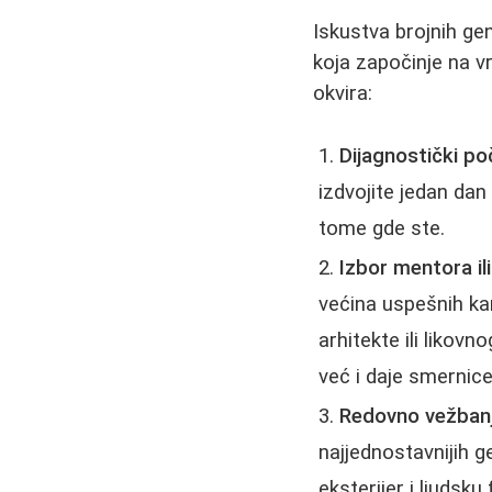
Iskustva brojnih ge
koja započinje na 
okvira:
Dijagnostički po
izdvojite jedan dan
tome gde ste.
Izbor mentora il
većina uspešnih ka
arhitekte ili liko
već i daje smernic
Redovno vežbanj
najjednostavnijih g
eksterijer i ljudsku