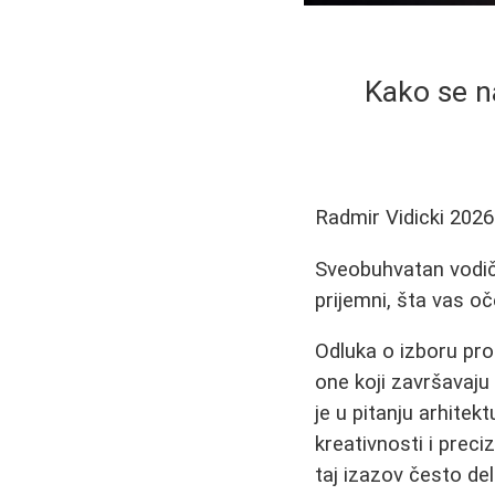
Kako se na
Radmir Vidicki
2026
Sveobuhvatan vodič
prijemni, šta vas o
Odluka o izboru pro
one koji završavaju
je u pitanju arhitek
kreativnosti i preci
taj izazov često de