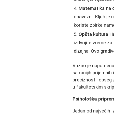
Matematika na 
obavezni. Ključ je
koriste zbirke na
Opšta kultura i i
izdvojite vreme za 
dizajna. Ovo gradiv
Važno je napomenuti
sa ranijih prijemnih
preciznost i opseg 
u fakultetskim skri
Psihološka pripre
Jedan od najvećih iz