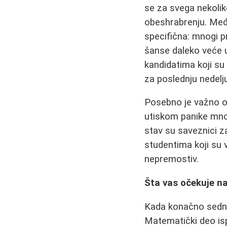
se za svega nekolik
obeshrabrenju. Međ
specifična: mnogi pr
šanse daleko veće u
kandidatima koji su 
za poslednju nedelj
Posebno je važno oč
utiskom panike mnog
stav su saveznici 
studentima koji su v
nepremostiv.
Šta vas očekuje n
Kada konačno sedne
Matematički deo isp