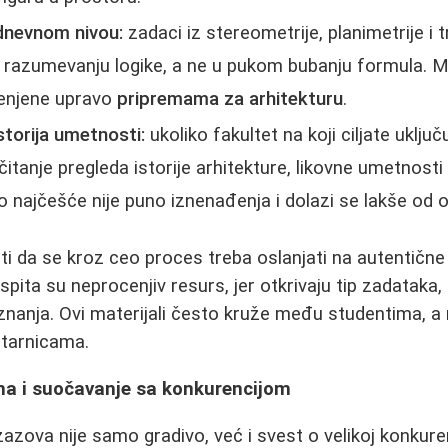
dnevnom nivou:
zadaci iz stereometrije, planimetrije i 
 u razumevanju logike, a ne u pukom bubanju formula. M
menjene upravo
pripremama za arhitekturu
.
storija umetnosti:
ukoliko fakultet na koji ciljate uklju
čitanje pregleda istorije arhitekture, likovne umetnost
o najčešće nije puno iznenađenja i dolazi se lakše od o
 da se kroz ceo proces treba oslanjati na autentične 
 ispita su neprocenjiv resurs, jer otkrivaju tip zadataka
znanja. Ovi materijali često kruže među studentima, a 
ptarnicama.
ma i suočavanje sa konkurencijom
azova nije samo gradivo, već i svest o velikoj konkuren