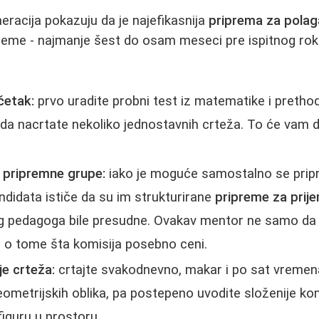
neracija pokazuju da je najefikasnija
priprema za polag
vreme - najmanje šest do osam meseci pre ispitnog ro
četak:
prvo uradite probni test iz matematike i prethod
 da nacrtate nekoliko jednostavnih crteža. To će vam da
i pripremne grupe:
iako je moguće samostalno se pripr
ndidata ističe da su im strukturirane
pripreme za prij
vnog pedagoga bile presudne. Ovakav mentor ne samo da 
e o tome šta komisija posebno ceni.
e crteža:
crtajte svakodnevno, makar i po sat vremen
eometrijskih oblika, pa postepeno uvodite složenije komp
 figuru u prostoru.