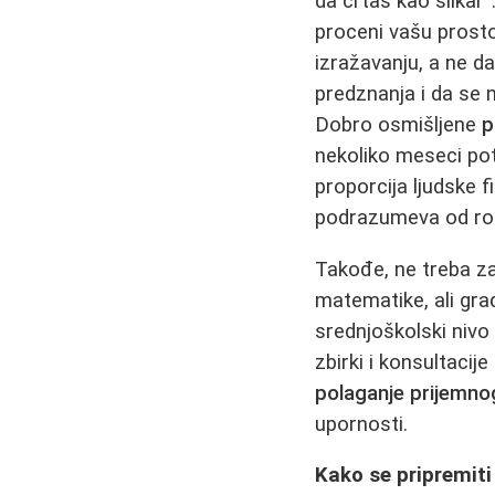
da crtaš kao slikar“
proceni vašu prosto
izražavanju, a ne d
predznanja i da se 
Dobro osmišljene
p
nekoliko meseci pot
proporcija ljudske f
podrazumeva od ro
Takođe, ne treba za
matematike, ali gra
srednjoškolski nivo
zbirki i konsultacij
polaganje prijemno
upornosti.
Kako se pripremiti