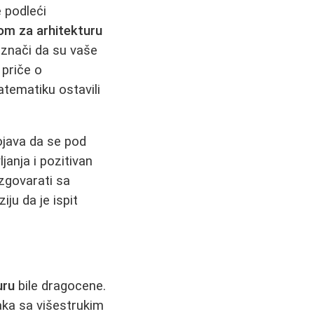
e podleći
om za arhitekturu
o znači da su vaše
 priče o
matematiku ostavili
ojava da se pod
janja i pozitivan
azgovarati sa
iju da je ispit
uru
bile dragocene.
aka sa višestrukim