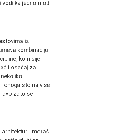
ji vodi ka jednom od
testovima iz
umeva kombinaciju
cipline, komisije
eć i osećaj za
z nekoliko
 i onoga što najviše
pravo zato se
 arhitekturu moraš