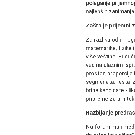
polaganje prijemno
najlepših zanimanja
Zašto je prijemni 
Za razliku od mnogi
matematike, fizike i
više veština. Budući
već na ulaznim ispi
prostor, proporcije i
segmenata: testa iz 
brine kandidate - l
pripreme za arhitekt
Razbijanje predrasu
Na forumima i među