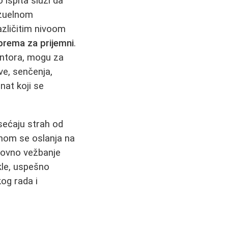
 ispita služi da
izuelnom
azličitim nivoom
prema za prijemni
.
entora, mogu za
ve, senčenja,
nat koji se
sećaju strah od
nom se oslanja na
edovno vežbanje
akle, uspešno
og rada i