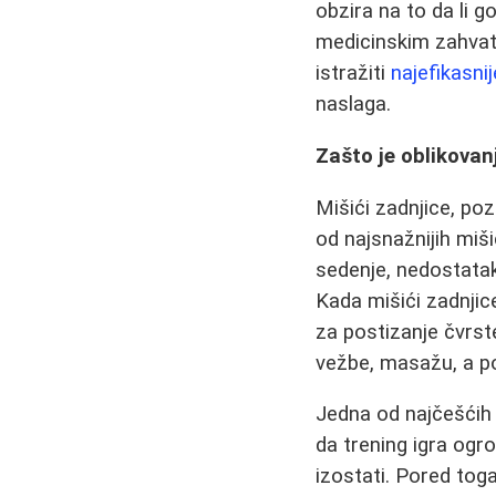
obzira na to da li 
medicinskim zahvati
istražiti
najefikasni
naslaga.
Zašto je oblikovan
Mišići zadnjice, po
od najsnažnijih miš
sedenje, nedostatak
Kada mišići zadnjic
za postizanje čvrs
vežbe, masažu, a p
Jedna od najčešćih
da trening igra ogr
izostati. Pored to