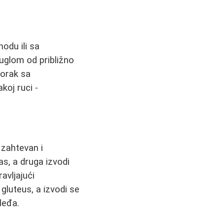
odu ili sa
uglom od približno
korak sa
koj ruci -
 zahtevan i
s, a druga izvodi
avljajući
 gluteus, a izvodi se
leđa.