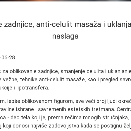
 zadnjice, anti-celulit masaža i uklan
naslaga
-06-28
za oblikovanje zadnjice, smanjenje celulita i uklanjanj
ije vežbe, tehnike anti-celulit masaže, kao i pregled s
ukcije i lipotransfera.
m, lepše oblikovanom figurom, sve veći broj ljudi okre
 pravilne ishrane i savremenih estetskih tretmana. Cent
ca - deo tela koji je, prema rečima mnogih stručnjaka, 
naj koji donosi najviše zadovoljstva kada se postignu žel