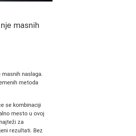
janje masnih
e masnih naslaga.
avremenih metoda
će se kombinaciji
ralno mesto u ovoj
najteži za
jeni rezultati. Bez