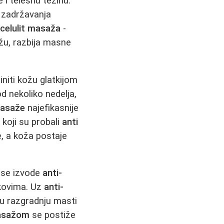
e i telesnu težinu.
, zadržavanja
icelulit masaža
-
žu, razbija masne
initi kožu glatkijom
od nekoliko nedelja,
 masaže
najefikasnije
koji su probali
anti
, a koža postaje
i se izvode
anti-
okovima. Uz
anti-
ju razgradnju masti
masažom
se postiže