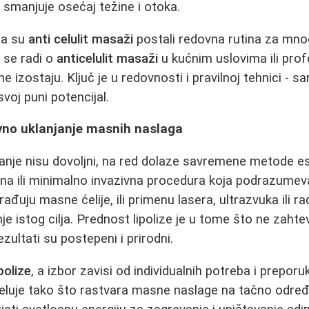
i smanjuje osećaj težine i otoka.
da su
anti celulit masaži
postali redovna rutina za mno
a se radi o
anticelulit masaži
u kućnim uslovima ili pro
ne izostaju. Ključ je u redovnosti i pravilnoj tehnici - 
voj puni potencijal.
ivno uklanjanje masnih naslaga
anje nisu dovoljni, na red dolaze savremene metode e
vna ili minimalno invazivna procedura koja podrazumev
ađuju masne ćelije, ili primenu lasera, ultrazvuka ili r
je istog cilja. Prednost lipolize je u tome što ne zahtev
ezultati su postepeni i prirodni.
ipolize
, a izbor zavisi od individualnih potreba i preporu
eluje tako što rastvara masne naslage na tačno odre