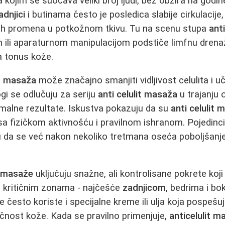
a kojim se suočava veliki broj ljudi, bez obzira na godin
adnjici
i butinama često je posledica slabije cirkulacije
rnih promena u potkožnom tkivu. Tu na scenu stupa
ant
 ili aparaturnom manipulacijom podstiče limfnu drena
a tonus kože.
it masaža
može značajno smanjiti vidljivost celulita i uč
gi se odlučuju za seriju
anti celulit masaža
u trajanju 
timalne rezultate. Iskustva pokazuju da su
anti celulit
a fizičkom aktivnošću i pravilnom ishranom. Pojedinci 
u da se već nakon nekoliko tretmana oseća poboljšanje
t masaže
uključuju snažne, ali kontrolisane pokrete koj
 kritičnim zonama - najčešće
zadnjicom
, bedrima i b
e često koriste i specijalne kreme ili ulja koja pospešu
tičnost kože. Kada se pravilno primenjuje,
anticelulit 