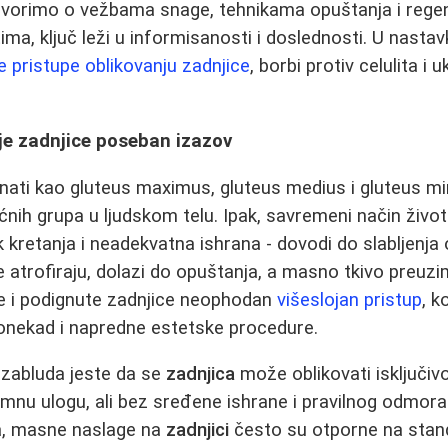
govorimo o vežbama snage, tehnikama opuštanja i regene
ma, ključ leži u informisanosti i doslednosti. U nasta
je pristupe oblikovanju zadnjice
, borbi protiv celulita i
je zadnjice poseban izazov
znati kao gluteus maximus, gluteus medius i gluteus mi
ićnih grupa u ljudskom telu. Ipak, savremeni način živo
 kretanja i neadekvatna ishrana - dovodi do slabljenja
e atrofiraju, dolazi do opuštanja, a masno tkivo preuzi
te i podignute zadnjice neophodan
višeslojan pristup
, k
onekad i napredne estetske procedure.
 zabluda jeste da se
zadnjica
može oblikovati isključiv
omnu ulogu, ali bez sređene ishrane i pravilnog odmora 
ga, masne naslage na
zadnjici
često su otporne na sta