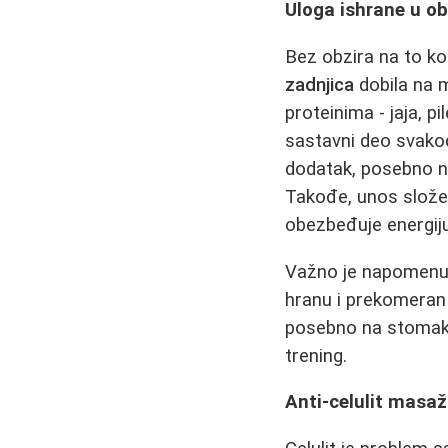
Uloga ishrane u ob
Bez obzira na to kol
zadnjica
dobila na m
proteinima - jaja, p
sastavni deo svakod
dodatak, posebno na
Takođe, unos složeni
obezbeđuje energiju
Važno je napomenuti
hranu i prekomeran
posebno na stomaku 
trening.
Anti-celulit masaž