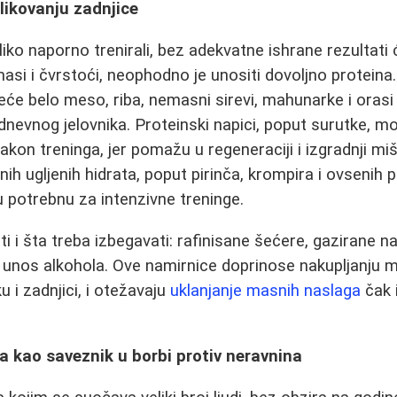
likovanju zadnjice
iko naporno trenirali, bez adekvatne ishrane rezultati ć
asi i čvrstoći, neophodno je unositi dovoljno protein
ileće belo meso, riba, nemasni sirevi, mahunarke i orasi
nevnog jelovnika. Proteinski napici, poput surutke, mo
kon treninga, jer pomažu u regeneraciji i izgradnji miš
h ugljenih hidrata, poput pirinča, krompira i ovsenih p
 potrebnu za intenzivne treninge.
 i šta treba izbegavati: rafinisane šećere, gazirane n
 unos alkohola. Ove namirnice doprinose nakupljanju m
i zadnjici, i otežavaju
uklanjanje masnih naslaga
čak 
a kao saveznik u borbi protiv neravnina