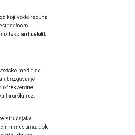
ge koji vode računa
fesionalnom
samo tako
anticelulit
stetske medicine.
a ubrizgavanje
adiofrekventne
a hirurški rez,
ke stručnjaka.
đenim mestima, dok