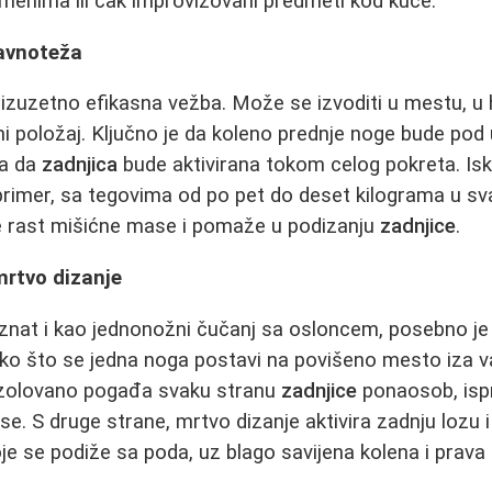
menima ili čak improvizovani predmeti kod kuće.
ravnoteža
 izuzetno efikasna vežba. Može se izvoditi u mestu, u h
 položaj. Ključno je da koleno prednje noge bude pod 
 a da
zadnjica
bude aktivirana tokom celog pokreta. Is
rimer, sa tegovima od po pet do deset kilograma u sva
še rast mišićne mase i pomaže u podizanju
zadnjice
.
mrtvo dizanje
znat i kao jednonožni čučanj sa osloncem, posebno je
ako što se jedna noga postavi na povišeno mesto iza va
izolovano pogađa svaku stranu
zadnjice
ponaosob, ispr
e. S druge strane, mrtvo dizanje aktivira zadnju lozu i
e se podiže sa poda, uz blago savijena kolena i prava 