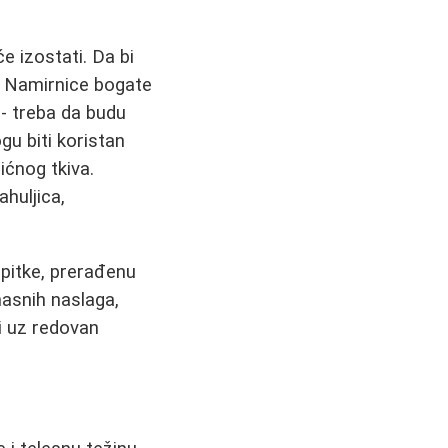
e izostati. Da bi
a. Namirnice bogate
 - treba da budu
gu biti koristan
ićnog tkiva.
ahuljica,
apitke, prerađenu
asnih naslaga,
i uz redovan