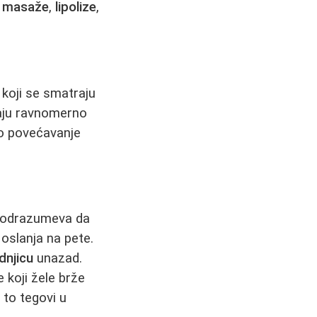
it masaže
,
lipolize
,
 koji se smatraju
vaju ravnomerno
no povećavanje
 podrazumeva da
 oslanja na pete.
dnjicu
unazad.
 koji žele brže
 to tegovi u