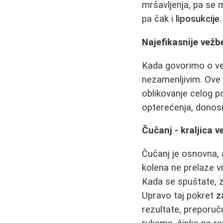
mršavljenja, pa se
pa čak i
liposukcije
.
Najefikasnije vežb
Kada govorimo o 
nezamenljivim. Ove 
oblikovanje celog 
opterećenja, donosi 
Čučanj - kraljica v
Čučanj je osnovna, 
kolena ne prelaze vr
Kada se spuštate, z
Upravo taj pokret
z
rezultate, preporuč