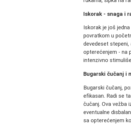
rukama, šipka na ra
Iskorak - snaga i 
Iskorak je još jedna
povratkom u početni
devedeset stepeni,
opterećenjem - na p
intenzivno stimuli
Bugarski čučanj i 
Bugarski čučanj, po
efikasan. Radi se t
čučanj. Ova vežba 
eventualne disbalans
sa opterećenjem koj