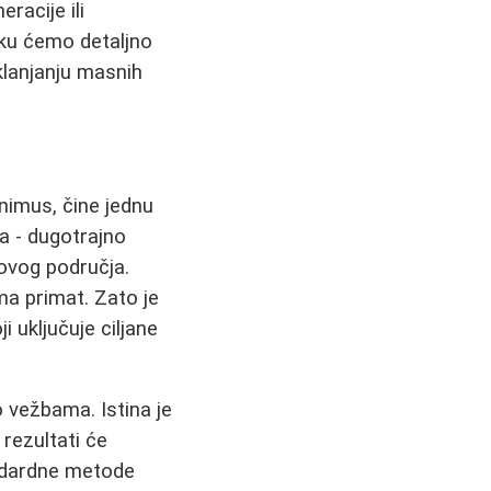
racije ili
vku ćemo detaljno
 uklanjanju masnih
nimus, čine jednu
ta - dugotrajno
 ovog područja.
ma primat. Zato je
oji uključuje ciljane
o vežbama. Istina je
rezultati će
ndardne metode