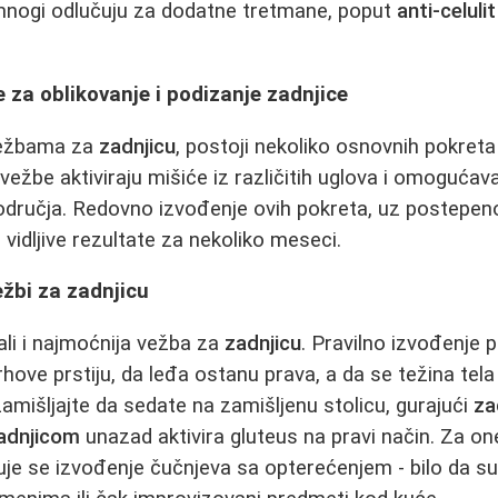
 mnogi odlučuju za dodatne tretmane, poput
anti-celul
e za oblikovanje i podizanje zadnjice
vežbama za
zadnjicu
, postoji nekoliko osnovnih pokreta
vežbe aktiviraju mišiće iz različitih uglova i omoguća
područja. Redovno izvođenje ovih pokreta, uz postepe
vidljive rezultate za nekoliko meseci.
ežbi za zadnjicu
ali i najmoćnija vežba za
zadnjicu
. Pravilno izvođenje
hove prstiju, da leđa ostanu prava, a da se težina tela
amišljajte da sedate na zamišljenu stolicu, gurajući
za
adnjicom
unazad aktivira gluteus na pravi način. Za one
uje se izvođenje čučnjeva sa opterećenjem - bilo da su