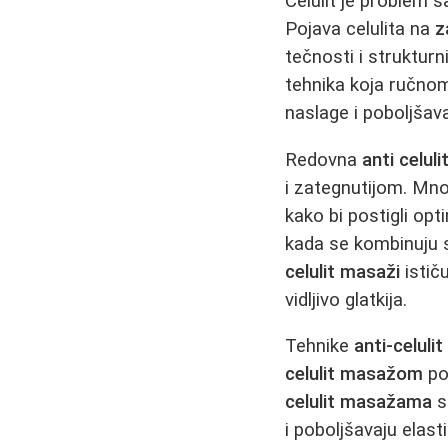
Celulit je problem s
Pojava celulita na
z
tečnosti i struktu
tehnika koja ručnom
naslage i poboljšav
Redovna
anti celul
i zategnutijom. Mno
kako bi postigli op
kada se kombinuju s
celulit masaži
istič
vidljivo glatkija.
Tehnike
anti-celuli
celulit masažom
po
celulit masažama
s
i poboljšavaju elas