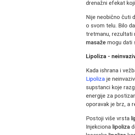
drenažni efekat koj
Nije neobično čuti 
o svom telu. Bilo d
tretmanu, rezultati 
masaže
mogu dati s
Lipoliza - neinvaz
Kada ishrana i vežb
Lipoliza
je neinvazi
supstanci koje razgr
energije za postizan
oporavak je brz, a r
Postoji više vrsta
l
Injekciona
lipoliza
d