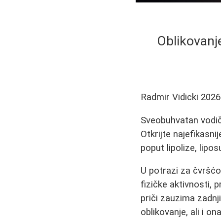
Oblikovanje
Radmir Vidicki
2026
Sveobuhvatan vodič 
Otkrijte najefikasn
poput lipolize, lipos
U potrazi za čvršćo
fizičke aktivnosti,
priči zauzima zadnji
oblikovanje, ali i o