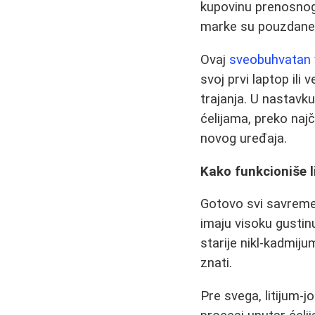
kupovinu prenosnog 
marke su pouzdane i
Ovaj
sveobuhvatan 
svoj prvi laptop ili
trajanja. U nastavk
ćelijama, preko naj
novog uređaja.
Kako funkcioniše li
Gotovo svi savreme
imaju visoku gustin
starije nikl-kadmiju
znati.
Pre svega, litijum-j