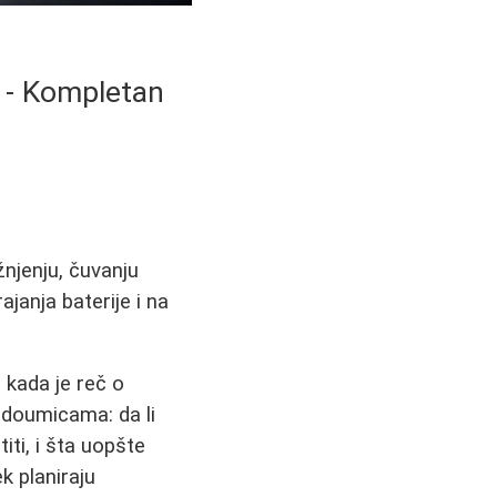
a - Kompletan
žnjenju, čuvanju
ajanja baterije i na
 kada je reč o
edoumicama: da li
iti, i šta uopšte
k planiraju