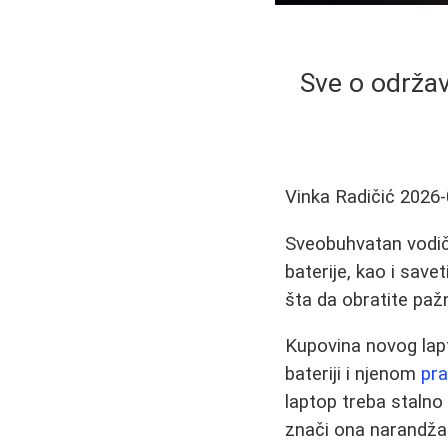
Sve o održav
Vinka Radičić
2026-
Sveobuhvatan vodič 
baterije, kao i save
šta da obratite paž
Kupovina novog lapt
bateriji i njenom
pra
laptop treba stalno d
znači ona narandžas