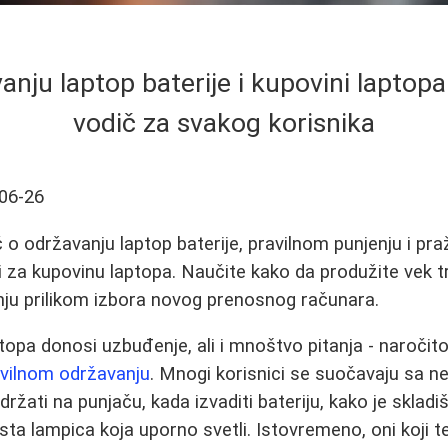
anju laptop baterije i kupovini laptop
vodič za svakog korisnika
06-26
o održavanju laptop baterije, pravilnom punjenju i pra
ti za kupovinu laptopa. Naučite kako da produžite vek tr
nju prilikom izbora novog prenosnog računara.
opa donosi uzbuđenje, ali i mnoštvo pitanja - naročito
vilnom održavanju
. Mnogi korisnici se suočavaju sa n
ržati na punjaču, kada izvaditi bateriju, kako je skladišt
ta lampica koja uporno svetli. Istovremeno, oni koji te