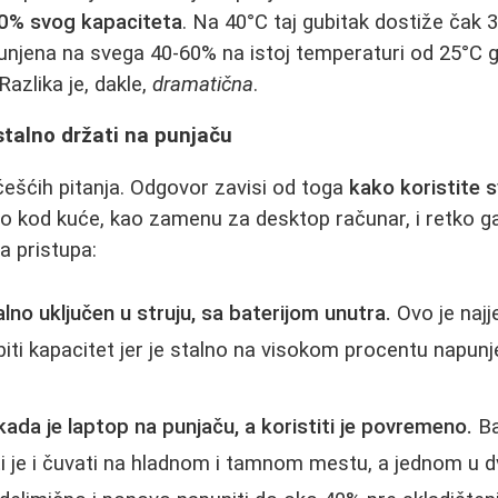
0% svog kapaciteta
. Na 40°C taj gubitak dostiže čak 
punjena na svega 40-60% na istoj temperaturi od 25°C 
azlika je, dakle,
dramatična
.
 stalno držati na punjaču
češćih pitanja. Odgovor zavisi od toga
kako koristite s
no kod kuće, kao zamenu za desktop računar, i retko g
a pristupa:
alno uključen u struju, sa baterijom unutra.
Ovo je najje
biti kapacitet jer je stalno na visokom procentu napunj
 kada je laptop na punjaču, a koristiti je povremeno.
Ba
i je i čuvati na hladnom i tamnom mestu, a jednom u dv