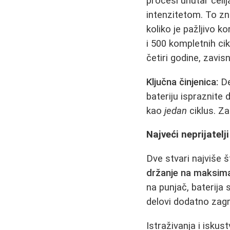
procesi unutar ćelij
intenzitetom. To z
koliko je pažljivo k
i 500 kompletnih cik
četiri godine, zavi
Ključna činjenica:
De
bateriju ispraznite
kao
jedan
ciklus. Za
Najveći neprijatelj
Dve stvari najviše š
držanje na maksim
na punjač, baterija
delovi dodatno zagr
Istraživanja i isku