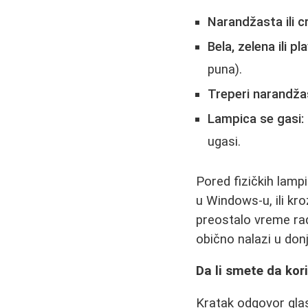
Narandžasta ili c
Bela, zelena ili p
puna).
Treperi narandža
Lampica se gasi:
ugasi.
Pored fizičkih lampi
u Windows-u, ili kro
preostalo vreme rad
obično nalazi u don
Da li smete da kor
Kratak odgovor gla