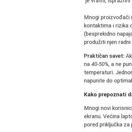
je vratiti, isprazni
Mnogi proizvođači 
kontaktima i rizika
(besprekidno napaja
produžiti njen radni
Praktičan savet:
Ako
na
40-50%
, a ne pu
temperaturi. Jednom
napunite do optimal
Kako prepoznati da 
Mnogi novi korisnic
ekranu. Većina lap
pored priključka za 