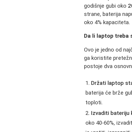
godišnje gubi oko
2
strane, baterija na
oko 4% kapaciteta. R
Da li laptop treba
Ovo je jedno od naj
ga koristite pretež
postoje dva osnovn
Držati laptop st
baterija će brže gu
toploti.
Izvaditi bateriju
oko 40-60%, izvadit