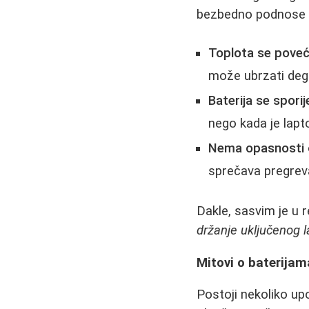
bezbedno podnose i
Toplota se pove
može ubrzati degr
Baterija se sporij
nego kada je lapto
Nema opasnosti 
sprečava pregreva
Dakle, sasvim je u 
držanje uključenog 
Mitovi o baterijam
Postoji nekoliko up