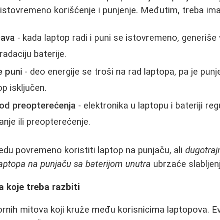
stovremeno korišćenje i punjenje. Međutim, treba ima
ćava
- kada laptop radi i puni se istovremeno, generiše 
adaciju baterije.
e puni
- deo energije se troši na rad laptopa, pa je punj
p isključen.
od preopterećenja
- elektronika u laptopu i bateriji reg
nje ili preopterećenje.
redu povremeno koristiti laptop na punjaču, ali
dugotra
laptopa na punjaču sa baterijom unutra
ubrzaće slabljenj
a koje treba razbiti
ornih mitova koji kruže među korisnicima laptopova. Ev