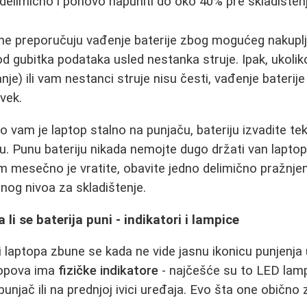
ti delimično i ponovo napuniti do oko 40% pre skladišten
ne preporučuju vađenje baterije zbog mogućeg nakuplj
 od gubitka podataka usled nestanka struje. Ipak, ukoli
nje) ili vam nestanci struje nisu česti, vađenje bateri
 vek.
 vam je laptop stalno na punjaču, bateriju izvadite te
nu. Punu bateriju nikada nemojte dugo držati van laptop
 mesečno je vratite, obavite jedno delimično pražnjen
nog nivoa za skladištenje.
li se baterija puni - indikatori i lampice
i laptopa zbune se kada ne vide jasnu ikonicu punjenja
topova ima
fizičke indikatore
- najčešće su to LED lam
punjač ili na prednjoj ivici uređaja. Evo šta one obično