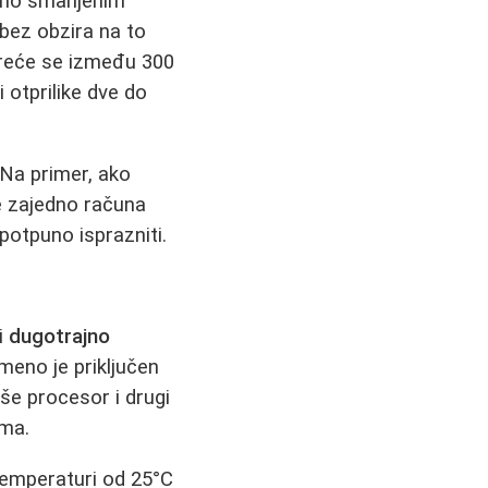
natno smanjenim
 bez obzira na to
e kreće se između 300
 otprilike dve do
 Na primer, ako
se zajedno računa
 potpuno isprazniti.
i
dugotrajno
meno je priključen
iše procesor i drugi
uma.
 temperaturi od 25°C