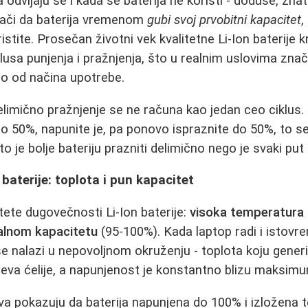
a odvijaju se i kada se baterija ne koristi - doduše, z
nači da baterija vremenom
gubi svoj prvobitni kapacitet
,
oristite. Prosečan životni vek kvalitetne Li-Ion baterij
lusa punjenja i pražnjenja, što u realnim uslovima znači
sno od načina upotrebe.
limično pražnjenje se ne računa kao jedan ceo ciklus.
 do 50%, napunite je, pa ponovo ispraznite do 50%, to 
to je bolje bateriju prazniti delimično nego je svaki put
i baterije: toplota i pun kapacitet
tete dugovečnosti Li-Ion baterije:
visoka temperatura
alnom kapacitetu
(95-100%). Kada laptop radi i istovre
 se nalazi u nepovoljnom okruženju - toplota koju gener
eva ćelije, a napunjenost je konstantno blizu maksim
stva pokazuju da baterija napunjena do 100% i izložena