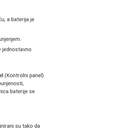
u, a baterija je
punjenjem.
se jednostavno
el
(Kontrolni panel)
punjenosti,
ica baterije se
jnirani su tako da