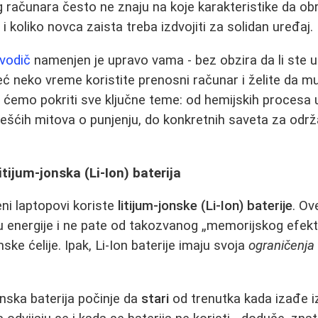
računara često ne znaju na koje karakteristike da obr
 koliko novca zaista treba izdvojiti za solidan uređaj.
vodič
namenjen je upravo vama - bez obzira da li ste 
 već neko vreme koristite prenosni računar i želite da m
u ćemo pokriti sve ključne teme: od hemijskih procesa u
češćih mitova o punjenju, do konkretnih saveta za održa
tijum-jonska (Li-Ion) baterija
ni laptopovi koriste
litijum-jonske (Li-Ion) baterije
. Ov
u energije i ne pate od takozvanog „memorijskog efekta
mske ćelije. Ipak, Li-Ion baterije imaju svoja
ograničenja
onska baterija počinje da
stari
od trenutka kada izađe iz