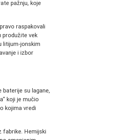
ate pažnju, koje
upravo raspakovali
u produžite vek
 litijum-jonskim
vanje i izbor
e baterije su lagane,
“ koji je mučio
o kojima vredi
 fabrike. Hemijski