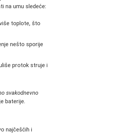
ti na umu sledeće:
više toplote, što
enje nešto sporije
uliše protok struje i
jno svakodnevno
e baterije.
o najčešćih i