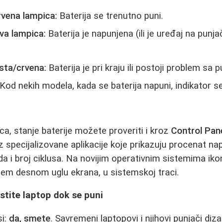
rvena lampica:
Baterija se trenutno puni.
lava lampica:
Baterija je napunjena (ili je uređaj na punjač
sta/crvena:
Baterija je pri kraju ili postoji problem sa 
Kod nekih modela, kada se baterija napuni, indikator 
ca, stanje baterije možete proveriti i kroz
Control Pan
z specijalizovane aplikacije koje prikazuju procenat na
a i broj ciklusa. Na novijim operativnim sistemima ikon
jem desnom uglu ekrana, u sistemskoj traci.
istite laptop dok se puni
si:
da, smete
. Savremeni laptopovi i njihovi punjači diza