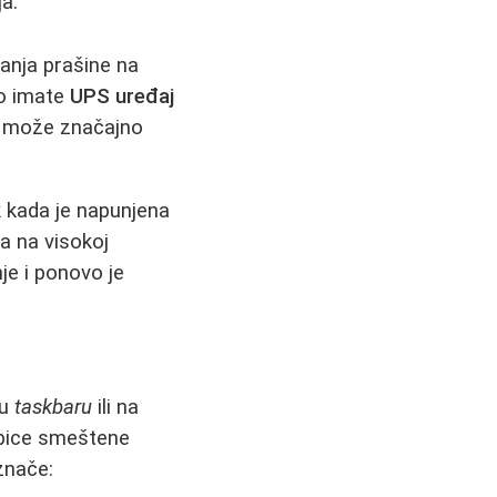
ja.
anja prašine na
ko imate
UPS uređaj
je može značajno
k kada je napunjena
a na visokoj
je i ponovo je
 u
taskbaru
ili na
pice smeštene
 znače: