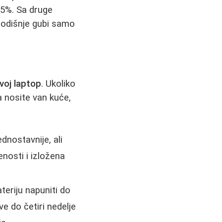
35%. Sa druge
godišnje gubi samo
voj laptop
. Ukoliko
a nosite van kuće,
dnostavnije, ali
enosti i izložena
teriju napuniti do
e do četiri nedelje