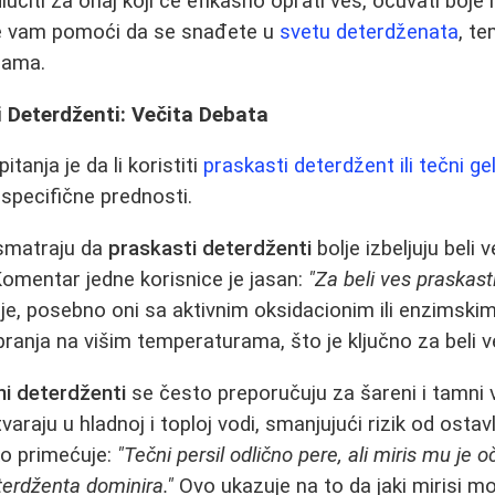
učiti za onaj koji će efikasno oprati veš, očuvati boje i
će vam pomoći da se snađete u
svetu deterdženata
, t
ijama.
i Deterdženti: Večita Debata
tanja je da li koristiti
praskasti deterdžent ili tečni ge
 specifične prednosti.
smatraju da
praskasti deterdženti
bolje izbeljuju beli v
 Komentar jedne korisnice je jasan:
"Za beli ves praskasti
je, posebno oni sa aktivnim oksidacionim ili enzimski
pranja na višim temperaturama, što je ključno za beli ve
ni deterdženti
se često preporučuju za šareni i tamni 
varaju u hladnoj i toploj vodi, smanjujući rizik od ostav
ko primećuje:
"Tečni persil odlično pere, ali miris mu je
terdženta dominira."
Ovo ukazuje na to da jaki mirisi mo