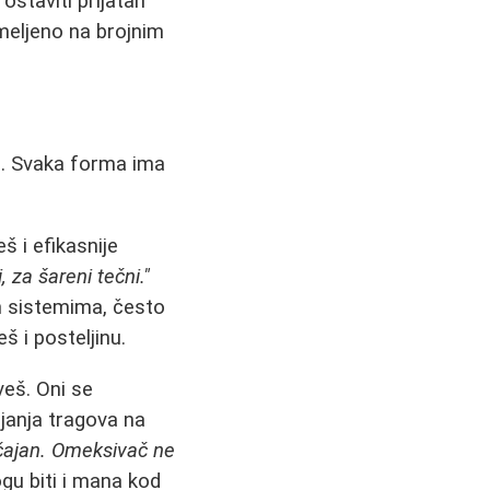
 ostaviti prijatan
emeljeno na brojnim
l
. Svaka forma ima
eš i efikasnije
, za šareni tečni."
m sistemima, često
š i posteljinu.
veš. Oni se
ljanja tragova na
 očajan. Omeksivač ne
gu biti i mana kod