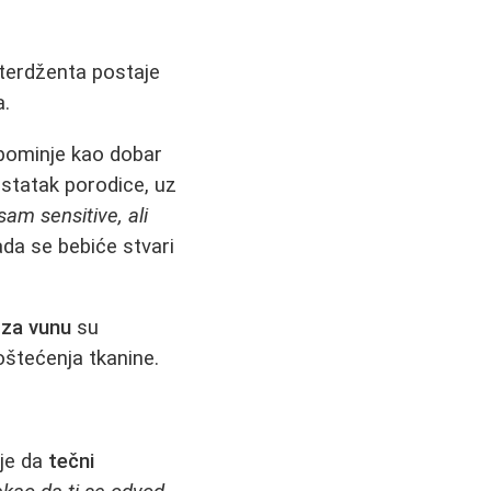
terdženta postaje
a.
pominje kao dobar
ostatak porodice, uz
am sensitive, ali
da se bebiće stvari
 za vunu
su
oštećenja tkanine.
 je da
tečni