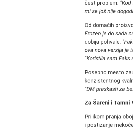
čest problem:
"Kod 
mi se još nije dogodi
Od domaćih proizvod
Frozen je do sada na
dobija pohvale:
"Fak
ova nova verzija je i
"Koristila sam Faks al
Posebno mesto za
konzistentnog kvalite
"DM praskasti za belo
Za Šareni i Tamni 
Prilikom pranja obo
i postizanje mekoć