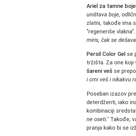
Ariel za tamne boje
uništava boje, odlič
zlatni, takođe ima 
"regeneriše vlakna"
miris, čak se dešava
Persil Color Gel
se p
tržišta. Za one koji
šareni veš
se prepor
i crni veš i nikakvu 
Poseban izazov pre
deterdženti, iako in
kombinaciji sredsta
ne oseti."
Takođe, va
pranja kako bi se i