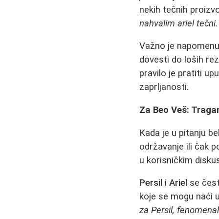
nekih tečnih proizv
nahvalim ariel tečni
Važno je napomenut
dovesti do loših re
pravilo je pratiti u
zaprljanosti.
Za Beo Veš: Traga
Kada je u pitanju be
održavanje ili čak 
u korisničkim disku
Persil
i
Ariel
se čest
koje se mogu naći u
za Persil, fenomenal