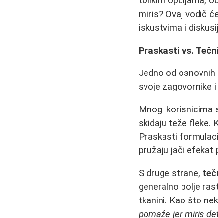
tolikim opcijama, odl
miris? Ovaj vodič 
iskustvima i diskus
Praskasti vs. Tečn
Jedno od osnovnih pi
svoje zagovornike i
Mnogi korisnicima 
skidaju teže fleke.
Praskasti formulaci
pružaju jači efekat 
S druge strane,
teč
generalno bolje rast
tkanini. Kao što ne
pomaže jer miris de