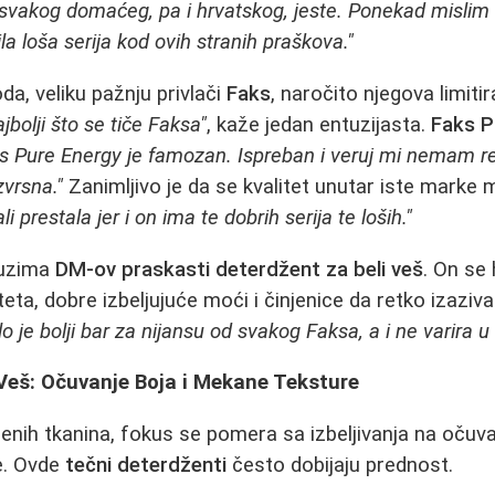
svakog domaćeg, pa i hrvatskog, jeste. Ponekad mislim
la loša serija kod ovih stranih praškova."
a, veliku pažnju privlači
Faks
, naročito njegova limiti
jbolji što se tiče Faksa"
, kaže jedan entuzijasta.
Faks P
s Pure Energy je famozan. Ispreban i veruj mi nemam re
zvrsna."
Zanimljivo je da se kvalitet unutar iste marke m
i prestala jer i on ima te dobrih serija te loših."
uzima
DM-ov praskasti deterdžent za beli veš
. On se 
ta, dobre izbeljujuće moći i činjenice da retko izaziva ir
 je bolji bar za nijansu od svakog Faksa, a i ne varira u 
Veš: Očuvanje Boja i Mekane Teksture
jenih tkanina, fokus se pomera sa izbeljivanja na očuva
e. Ovde
tečni deterdženti
često dobijaju prednost.