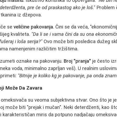
juju mašinu
. Iskustvo korisnika to opovrgava:
"Ne bih r
eterdženta, pre će od praskastog ako je loš."
Problem če
 tkanina iz džepova.
tiče se
veličine pakovanja
. Čini se da veća, "ekonomični
ijeg kvaliteta.
"Da li se i vama čini da su ona ekonomi
ušeraj i loša serija?"
Ovo može biti posledica dužeg sklad
ama namenjenim različitim tržištima.
azumeti oznake na pakovanju.
Broj "pranja"
je često iz
meka voda, minimalno zaprljan veš). U realnim uslovima
primeti:
"Bitnije je koliko kg je pakovanje, pa onda zna
koji Može Da Zavara
i omeksivača su veoma subjektivna stvar. Ono što je j
goj može biti "prejak i mučan". Neki deterdženti, kao št
ak i karakterističan miris da potpuno nadjačaju omeksiva