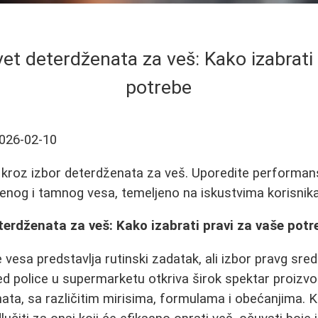
vet deterdženata za veš: Kako izabrati 
potrebe
026-02-10
kroz izbor deterdženata za veš. Uporedite performans
renog i tamnog vesa, temeljeno na iskustvima korisnika
terdženata za veš: Kako izabrati pravi za vaše potr
vesa predstavlja rutinski zadatak, ali izbor pravg sr
ed police u supermarketu otkriva širok spektar proizvo
ata, sa različitim mirisima, formulama i obećanjima.