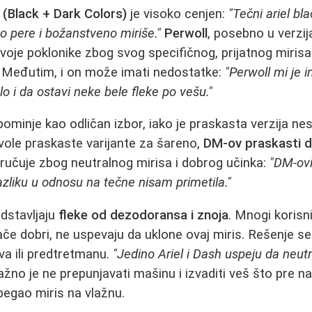
 (Black + Dark Colors)
je visoko cenjen:
"Tečni ariel bl
no pere i božanstveno miriše."
Perwoll
, posebno u verzij
svoje poklonike zbog svog specifičnog, prijatnog miris
. Međutim, i on može imati nedostatke:
"Perwoll mi je 
lo i da ostavi neke bele fleke po vešu."
ominje kao odličan izbor, iako je praskasta verzija nes
 vole praskaste varijante za šareno,
DM-ov praskasti d
učuje zbog neutralnog mirisa i dobrog učinka:
"DM-ov
razliku u odnosu na tečne nisam primetila."
dstavljaju
fleke od dezodoransa i znoja
. Mnogi korisni
ače dobri, ne uspevaju da uklone ovaj miris. Rešenje se
va ili predtretmanu.
"Jedino Ariel i Dash uspeju da neut
žno je ne prepunjavati mašinu i izvaditi veš što pre 
zbegao miris na vlažnu.