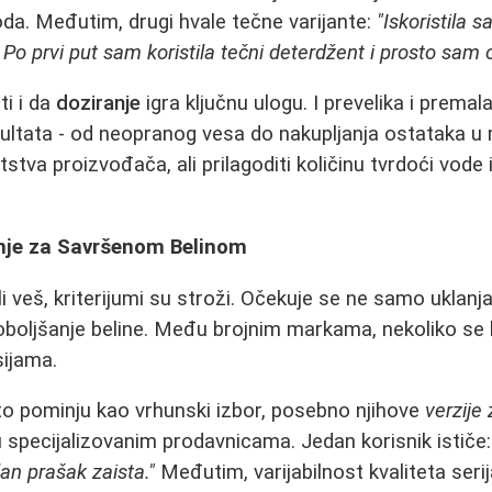
oda. Međutim, drugi hvale tečne varijante:
"Iskoristila s
. Po prvi put sam koristila tečni deterdžent i prosto sam 
i i da
doziranje
igra ključnu ulogu. I prevelika i prema
zultata - od neopranog vesa do nakupljanja ostataka u
putstva proizvođača, ali prilagoditi količinu tvrdoći vode
nje za Savršenom Belinom
li veš, kriterijumi su stroži. Očekuje se ne samo uklanja
poboljšanje beline. Među brojnim markama, nekoliko se
sijama.
o pominju kao vrhunski izbor, posebno njihove
verzije
 specijalizovanim prodavnicama. Jedan korisnik ističe
an prašak zaista."
Međutim, varijabilnost kvaliteta serij