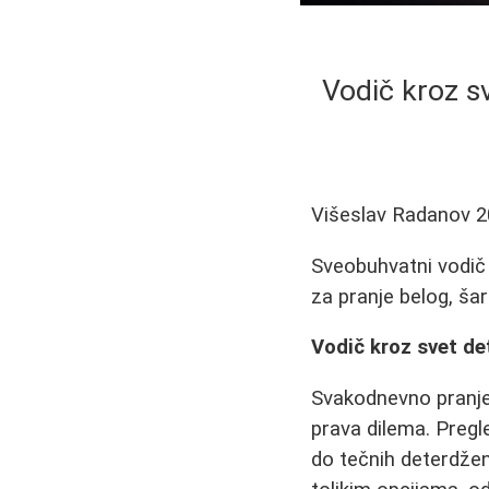
Vodič kroz s
Višeslav Radanov
2
Sveobuhvatni vodič 
za pranje belog, ša
Vodič kroz svet de
Svakodnevno pranje 
prava dilema. Pregl
do tečnih deterdžen