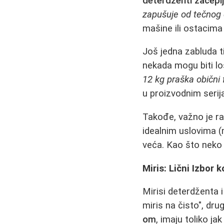
deterdženti začepl
zapušuje od tečnog d
mašine ili ostacima
Još jedna zabluda 
nekada mogu biti loš
12 kg praška obični f
u proizvodnim serij
Takođe, važno je r
idealnim uslovima (
veća. Kao što neko 
Miris: Lični Izbor 
Mirisi deterdženta 
miris na čisto", dru
om
, imaju toliko j