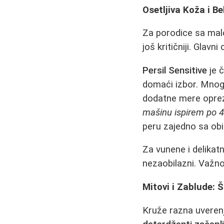
Osetljiva Koža i 
Za porodice sa mal
još kritičniji. Glavn
Persil Sensitive
je 
domaći izbor. Mnogi
dodatne mere opre
mašinu ispirem po 4
peru zajedno sa ob
Za vunene i delikat
nezaobilazni. Važno
Mitovi i Zablude: 
Kruže razna uverenj