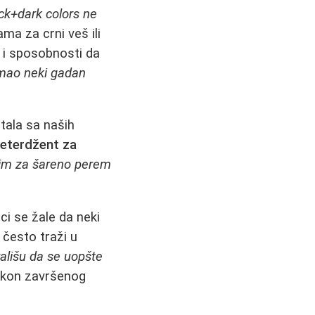
ack+dark colors ne
ama za crni veš ili
a i sposobnosti da
imao neki gadan
tala sa naših
eterdžent za
im za šareno perem
ci se žale da neki
 često traži u
rališu da se uopšte
nakon završenog