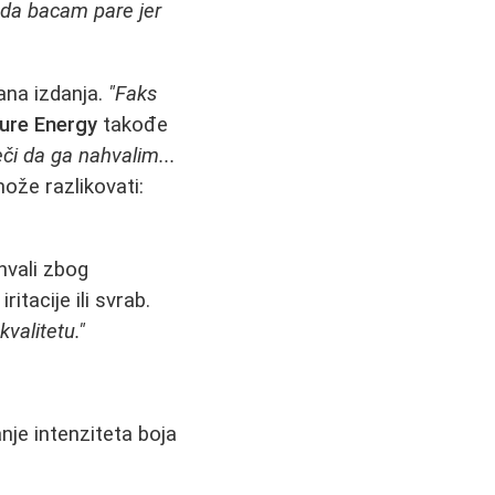
 da bacam pare jer
rana izdanja.
"Faks
ure Energy
takođe
či da ga nahvalim...
ože razlikovati:
hvali zbog
itacije ili svrab.
kvalitetu."
nje intenziteta boja