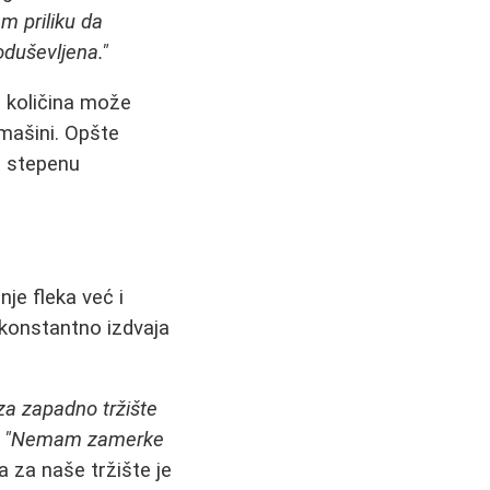
am priliku da
oduševljena."
la količina može
 mašini. Opšte
 i stepenu
nje fleka već i
 konstantno izdvaja
 za zapadno tržište
:
"Nemam zamerke
a za naše tržište je