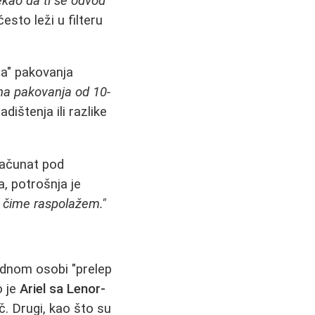
ekao da ti se odvod
sto leži u filteru
ja" pakovanja
čna pakovanja od 10-
ištenja ili razlike
računat pod
, potrošnja je
m čime raspolažem."
ednom osobi "prelep
o je
Ariel sa Lenor-
č. Drugi, kao što su