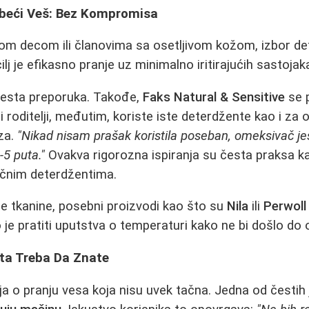
Bebeći Veš: Bez Kompromisa
om decom ili članovima sa osetljivom kožom, izbor de
i cilj je efikasno pranje uz minimalno iritirajućih sastojak
česta preporuka. Takođe,
Faks Natural & Sensitive
se 
 roditelji, međutim, koriste iste deterdžente kao i za 
za.
"Nikad nisam prašak koristila poseban, omeksivač jes
-5 puta."
Ovakva rigorozna ispiranja su česta praksa ka
ičnim deterdžentima.
ne tkanine, posebni proizvodi kao što su
Nila
ili
Perwoll
 je pratiti uputstva o temperaturi kako ne bi došlo do 
Šta Treba Da Znate
a o pranju vesa koja nisu uvek tačna. Jedna od čestih