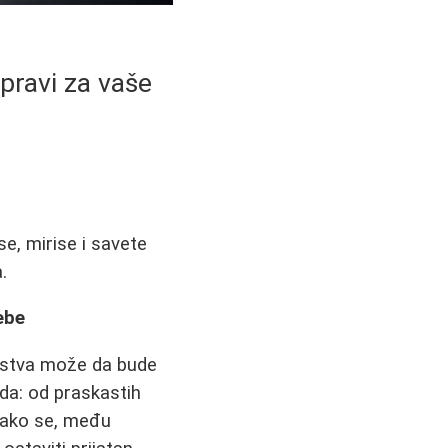
pravi za vaše
e, mirise i savete
.
ebe
edstva može da bude
da: od praskastih
 Kako se, među