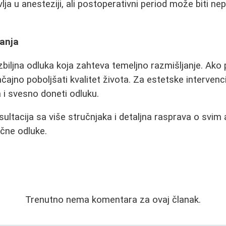
a u anesteziji, ali postoperativni period može biti nep
anja
zbiljna odluka koja zahteva temeljno razmišljanje. Ako
čajno poboljšati kvalitet života. Za estetske intervenci
a i svesno doneti odluku.
ultacija sa više stručnjaka i detaljna rasprava o svi
čne odluke.
Trenutno nema komentara za ovaj članak.