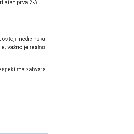
rijatan prva 2-3
 postoji medicinska
je, važno je realno
m aspektima zahvata