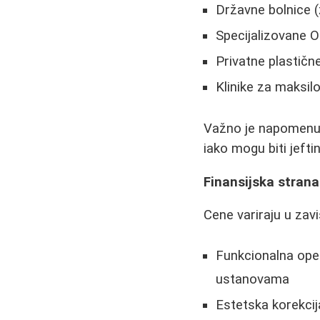
Državne bolnice 
Specijalizovane O
Privatne plastične
Klinike za maksilo
Važno je napomenut
iako mogu biti jefti
Finansijska strana
Cene variraju u zavi
Funkcionalna oper
ustanovama
Estetska korekcij