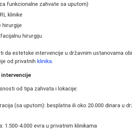
(za funkcionalne zahvate sa uputom)
RL klinike
 hirurgije
facijalnu hirurgiju
i da estetske intervencije u državnim ustanovama obi
nije od privatnih
klinika
.
 intervencije
snosti od tipa zahvata i lokacije:
acija (sa uputom): besplatna ili oko 20.000 dinara u d
a: 1.500-4.000 evra u privatnim klinikama