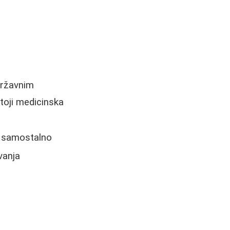
 državnim
toji medicinska
e samostalno
vanja