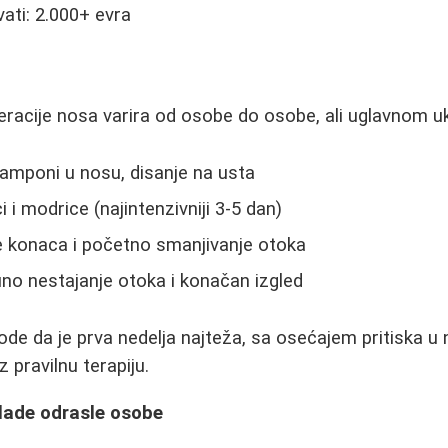
ati: 2.000+ evra
acije nosa varira od osobe do osobe, ali uglavnom uk
 tamponi u nosu, disanje na usta
i i modrice (najintenzivniji 3-5 dan)
je konaca i početno smanjivanje otoka
no nestajanje otoka i konačan izgled
de da je prva nedelja najteža, sa osećajem pritiska u no
z pravilnu terapiju.
lade odrasle osobe