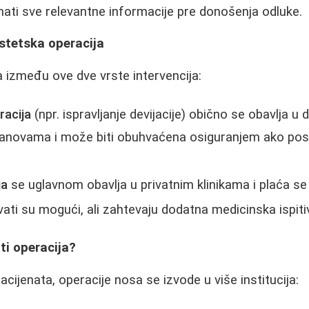
mati sve relevantne informacije pre donošenja odluke.
stetska operacija
a između ove dve vrste intervencija:
racija
(npr. ispravljanje devijacije) obično se obavlja u
anovama i može biti obuhvaćena osiguranjem ako pos
ja
se uglavnom obavlja u privatnim klinikama i plaća s
ti su mogući, ali zahtevaju dodatna medicinska ispiti
ti operacija?
cijenata, operacije nosa se izvode u više institucija: