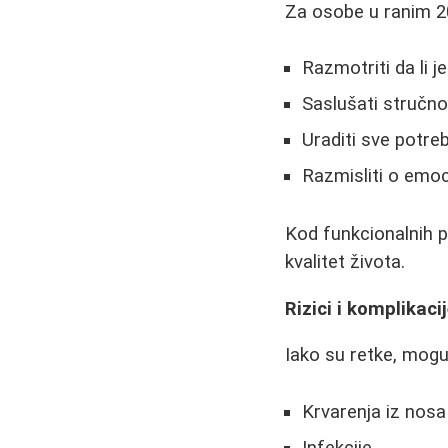
Za osobe u ranim 2
Razmotriti da li j
Saslušati stručno
Uraditi sve potre
Razmisliti o emoc
Kod funkcionalnih p
kvalitet života.
Rizici i komplikaci
Iako su retke, mogu
Krvarenja iz nosa
Infekcije