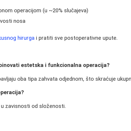
ionom operacijom (u ~20% slučajeva)
ivosti nosa
kusnog hirurga
i pratiti sve postoperativne upute.
inovati estetska i funkcionalna operacija?
bavljaju oba tipa zahvata odjednom, što skraćuje uku
operacija?
 u zavisnosti od složenosti.