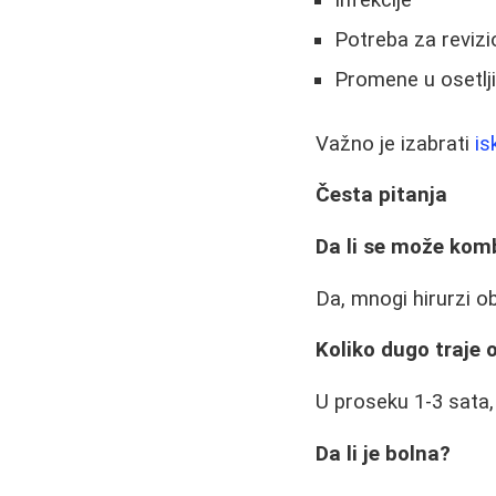
Potreba za reviz
Promene u osetlj
Važno je izabrati
is
Česta pitanja
Da li se može komb
Da, mnogi hirurzi o
Koliko dugo traje 
U proseku 1-3 sata,
Da li je bolna?