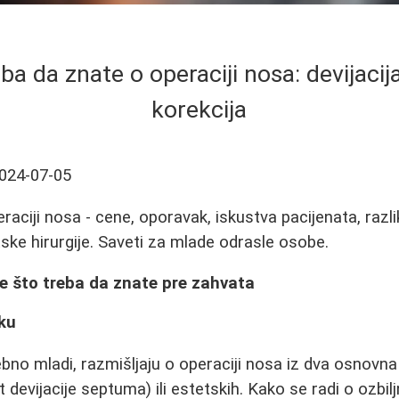
ba da znate o operaciji nosa: devijacij
korekcija
024-07-05
eraciji nosa - cene, oporavak, iskustva pacijenata, raz
tske hirurgije. Saveti za mlade odrasle osobe.
e što treba da znate pre zahvata
ku
o mladi, razmišljaju o operaciji nosa iz dva osnovna 
t devijacije septuma) ili estetskih. Kako se radi o ozb