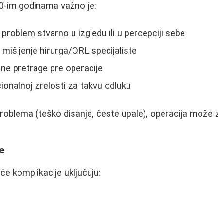
0-im godinama važno je:
e problem stvarno u izgledu ili u percepciji sebe
 mišljenje hirurga/ORL specijaliste
bne pretrage pre operacije
ionalnoj zrelosti za takvu odluku
roblema (teško disanje, česte upale), operacija može 
je
će komplikacije uključuju: