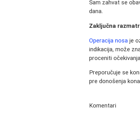
Sam zahvat se obavlj
dana.
Zaključna razmatr
Operacija nosa
je o
indikacija, može zna
proceniti očekivanj
Preporučuje se kons
pre donošenja kona
Komentari