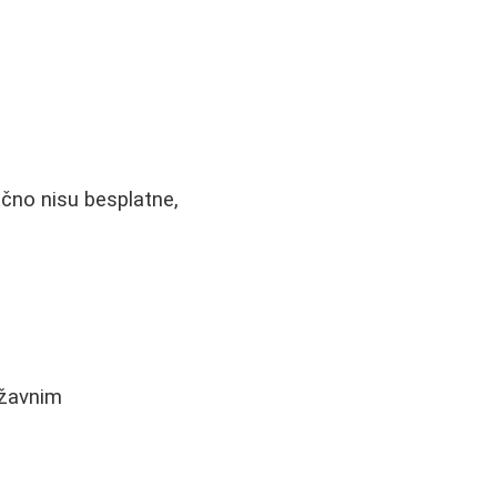
čno nisu besplatne,
ržavnim