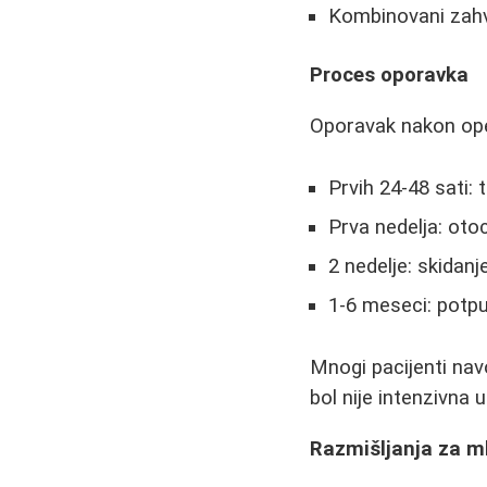
Kombinovani zahv
Proces oporavka
Oporavak nakon oper
Prvih 24-48 sati:
Prva nedelja: otoc
2 nedelje: skidan
1-6 meseci: potpu
Mnogi pacijenti navo
bol nije intenzivna u
Razmišljanja za m