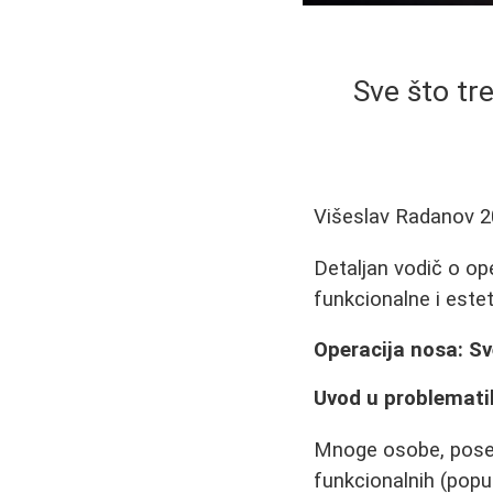
Sve što tre
Višeslav Radanov
2
Detaljan vodič o op
funkcionalne i este
Operacija nosa: Sv
Uvod u problemati
Mnoge osobe, posebn
funkcionalnih (popu