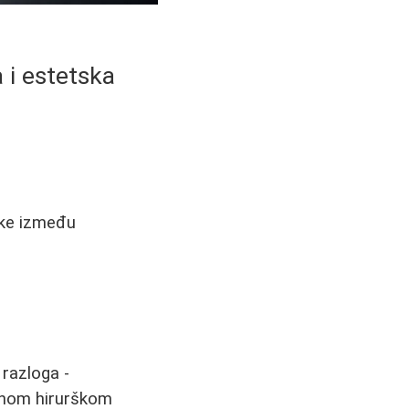
a i estetska
like između
razloga -
iljnom hirurškom