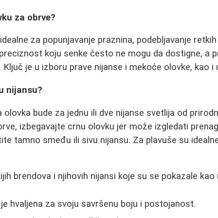
ovku za obrve?
dealne za popunjavanje praznina, podebljavanje retkih o
 preciznost koju senke često ne mogu da dostigne, a p
. Ključ je u izboru prave nijanse i mekoće olovke, kao i
u nijansu?
 olovka bude za jednu ili dve nijanse svetlija od prirod
ve, izbegavajte crnu olovku jer može izgledati prenag
ite tamno smeđu ili sivu nijansu. Za plavuše su idealne
jih brendova i njihovih nijansi koje su se pokazale kao
 je hvaljena za svoju savršenu boju i postojanost.