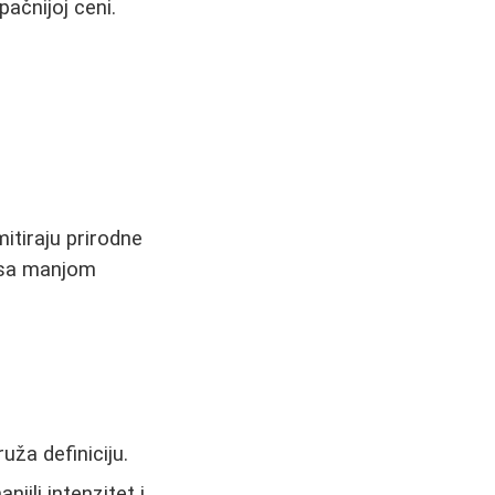
ačnijoj ceni.
mitiraju prirodne
e sa manjom
ža definiciju.
ili intenzitet i