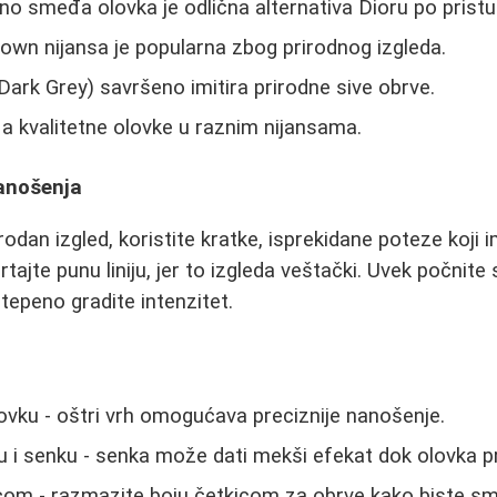
o smeđa olovka je odlična alternativa Dioru po pristup
own nijansa je popularna zbog prirodnog izgleda.
(Dark Grey) savršeno imitira prirodne sive obrve.
, a kvalitetne olovke u raznim nijansama.
nanošenja
irodan izgled, koristite kratke, isprekidane poteze koji i
rtajte punu liniju, jer to izgleda veštački. Uvek počnit
tepeno gradite intenzitet.
lovku - oštri vrh omogućava preciznije nanošenje.
 i senku - senka može dati mekši efekat dok olovka pru
com - razmazite boju četkicom za obrve kako biste smanj