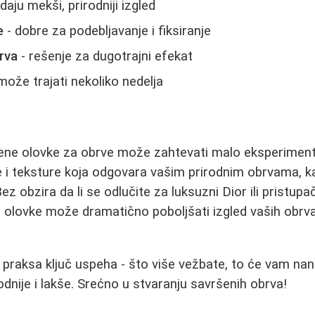
daju mekši, prirodniji izgled
e
- dobre za podebljavanje i fiksiranje
rva
- rešenje za dugotrajni efekat
može trajati nekoliko nedelja
ne olovke za obrve može zahtevati malo eksperimentis
e i teksture koja odgovara vašim prirodnim obrvama, kao
ez obzira da li se odlučite za luksuzni Dior ili pristup
 olovke može dramatično poboljšati izgled vaših obrv
 praksa ključ uspeha - što više vežbate, to će vam na
odnije i lakše. Srećno u stvaranju savršenih obrva!