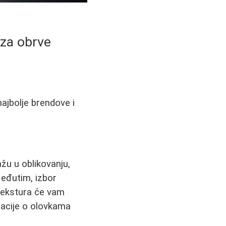
 za obrve
ajbolje brendove i
u u oblikovanju,
 Međutim, izbor
 tekstura će vam
macije o olovkama