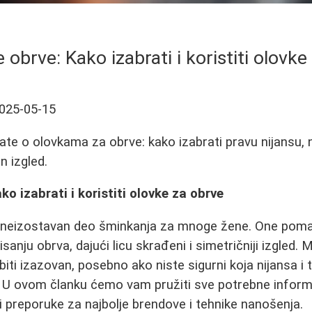
 obrve: Kako izabrati i koristiti olovke
025-05-15
ate o olovkama za obrve: kako izabrati pravu nijansu, n
n izgled.
o izabrati i koristiti olovke za obrve
 neizostavan deo šminkanja za mnoge žene. One pomaž
isanju obrva, dajući licu skrađeni i simetričniji izgled.
iti izazovan, posebno ako niste sigurni koja nijansa i
i. U ovom članku ćemo vam pružiti sve potrebne infor
ći preporuke za najbolje brendove i tehnike nanošenja.