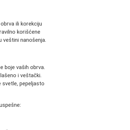
brva ili korekciju
ravilno korišćene
 u veštini nanošenja.
ne boje vaših obrva.
lašeno i veštački.
 svetle, pepeljasto
 uspešne: