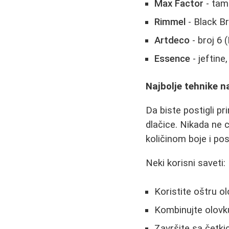
Max Factor
- tamn
Rimmel
- Black Br
Artdeco
- broj 6 
Essence
- jeftine
Najbolje tehnike 
Da biste postigli pr
dlačice. Nikada ne c
količinom boje i pos
Neki korisni saveti:
Koristite oštru o
Kombinujte olovku
Završite sa četki