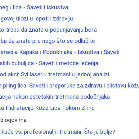
negu lica - Saveti i iskustva
govoj ulozi u lepoti i zdravlju
 što treba da znate o popunjavanju bora
eba da znate pre nego što se odlučite
eracija Kapaka i Podočnjaka - Iskustva i Saveti
ih bubuljica - Saveti i metode lečenja
od akni: Svi laseri i tretmani u jednoj analizi
a piling lica: Saveti i preporuke za zdravu i blistavu kož
acija nakon estetskih tretmana podočnjaka
 za Hidrataciju Kože Lica Tokom Zime
 blogovima
kuće vs. profesionalni tretmani: Šta je bolje?