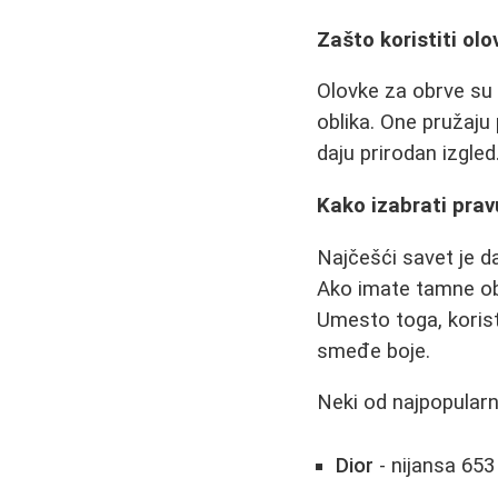
Zašto koristiti ol
Olovke za obrve su i
oblika. One pružaju
daju prirodan izgled
Kako izabrati prav
Najčešći savet je da
Ako imate tamne obr
Umesto toga, korist
smeđe boje.
Neki od najpopularni
Dior
- nijansa 653