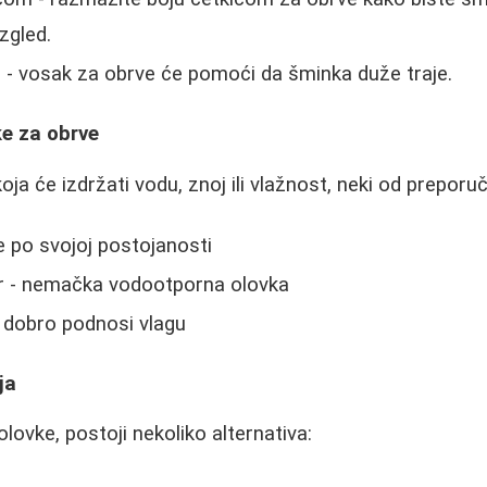
izgled.
 - vosak za obrve će pomoći da šminka duže traje.
e za obrve
oja će izdržati vodu, znoj ili vlažnost, neki od prepor
 po svojoj postojanosti
r - nemačka vodootporna olovka
 dobro podnosi vlagu
ja
olovke, postoji nekoliko alternativa: