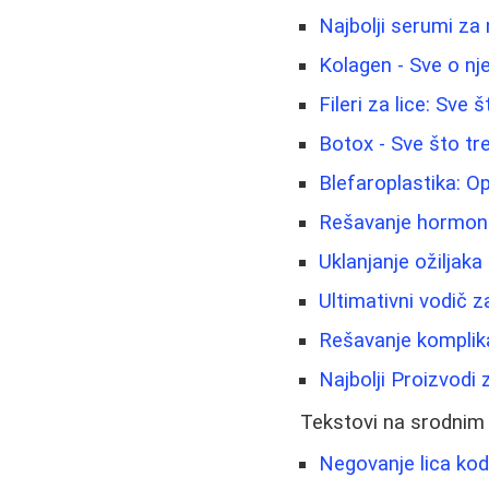
Najbolji serumi za 
Kolagen - Sve o nje
Fileri za lice: Sve
Botox - Sve što tr
Blefaroplastika: Op
Rešavanje hormonsk
Uklanjanje ožiljaka 
Ultimativni vodič z
Rešavanje komplik
Najbolji Proizvodi
Tekstovi na srodnim
Negovanje lica kod 