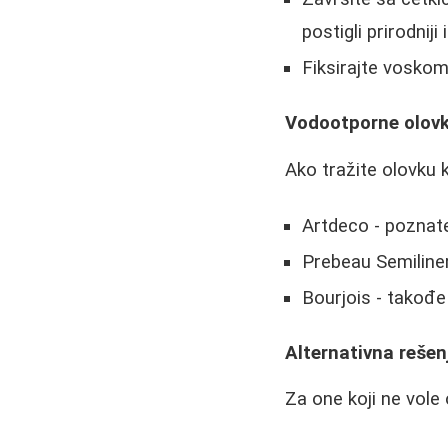
postigli prirodniji 
Fiksirajte voskom
Vodootporne olovk
Ako tražite olovku k
Artdeco - poznate
Prebeau Semiline
Bourjois - takođe
Alternativna rešen
Za one koji ne vole 