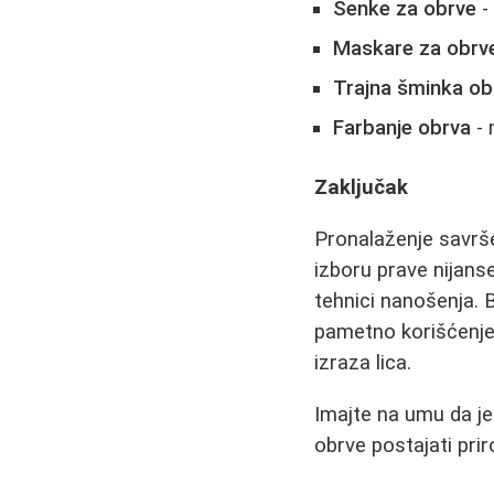
Senke za obrve
- 
Maskare za obrv
Trajna šminka ob
Farbanje obrva
- 
Zaključak
Pronalaženje savrše
izboru prave nijans
tehnici nanošenja. B
pametno korišćenje
izraza lica.
Imajte na umu da je
obrve postajati prir