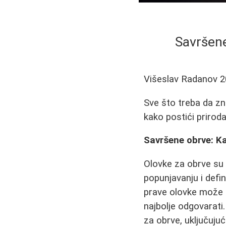
Savršene
Višeslav Radanov
2
Sve što treba da zn
kako postići priroda
Savršene obrve: Kak
Olovke za obrve su
popunjavanju i defin
prave olovke može b
najbolje odgovarat
za obrve, uključuju