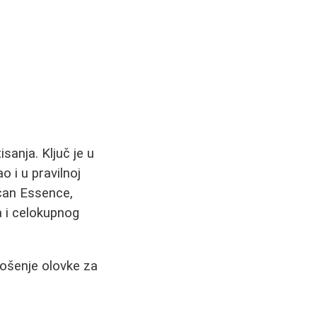
anja. Ključ je u
 i u pravilnoj
ačan Essence,
a i celokupnog
nošenje olovke za