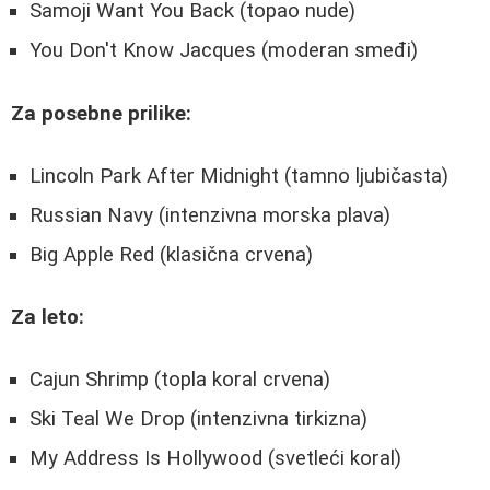
Samoji Want You Back (topao nude)
You Don't Know Jacques (moderan smeđi)
Za posebne prilike:
Lincoln Park After Midnight (tamno ljubičasta)
Russian Navy (intenzivna morska plava)
Big Apple Red (klasična crvena)
Za leto:
Cajun Shrimp (topla koral crvena)
Ski Teal We Drop (intenzivna tirkizna)
My Address Is Hollywood (svetleći koral)