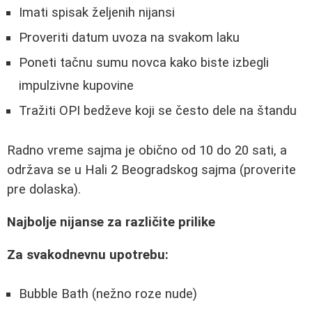
Imati spisak željenih nijansi
Proveriti datum uvoza na svakom laku
Poneti tačnu sumu novca kako biste izbegli
impulzivne kupovine
Tražiti OPI bedževe koji se često dele na štandu
Radno vreme sajma je obično od 10 do 20 sati, a
održava se u Hali 2 Beogradskog sajma (proverite
pre dolaska).
Najbolje nijanse za različite prilike
Za svakodnevnu upotrebu:
Bubble Bath (nežno roze nude)