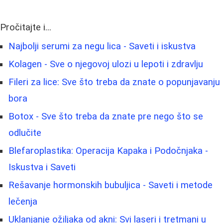
Pročitajte i...
Najbolji serumi za negu lica - Saveti i iskustva
Kolagen - Sve o njegovoj ulozi u lepoti i zdravlju
Fileri za lice: Sve što treba da znate o popunjavanju
bora
Botox - Sve što treba da znate pre nego što se
odlučite
Blefaroplastika: Operacija Kapaka i Podočnjaka -
Iskustva i Saveti
Rešavanje hormonskih bubuljica - Saveti i metode
lečenja
Uklanjanje ožiljaka od akni: Svi laseri i tretmani u