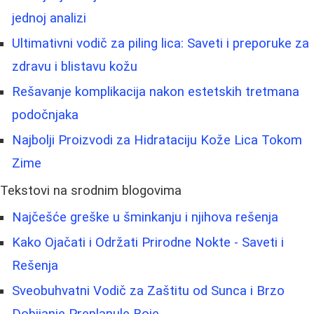
jednoj analizi
Ultimativni vodič za piling lica: Saveti i preporuke za
zdravu i blistavu kožu
Rešavanje komplikacija nakon estetskih tretmana
podočnjaka
Najbolji Proizvodi za Hidrataciju Kože Lica Tokom
Zime
Tekstovi na srodnim blogovima
Najčešće greške u šminkanju i njihova rešenja
Kako Ojačati i Održati Prirodne Nokte - Saveti i
Rešenja
Sveobuhvatni Vodič za Zaštitu od Sunca i Brzo