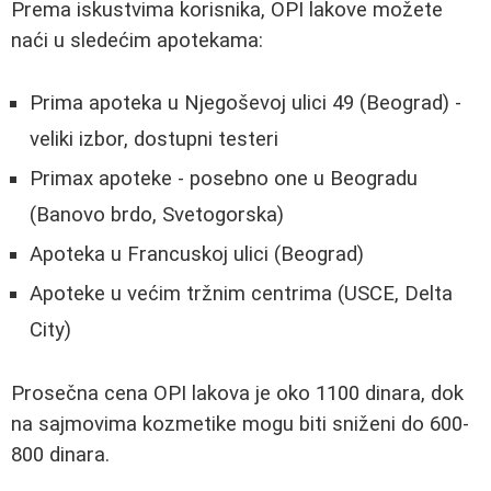
Prema iskustvima korisnika, OPI lakove možete
naći u sledećim apotekama:
Prima apoteka u Njegoševoj ulici 49 (Beograd) -
veliki izbor, dostupni testeri
Primax apoteke - posebno one u Beogradu
(Banovo brdo, Svetogorska)
Apoteka u Francuskoj ulici (Beograd)
Apoteke u većim tržnim centrima (USCE, Delta
City)
Prosečna cena OPI lakova je oko 1100 dinara, dok
na sajmovima kozmetike mogu biti sniženi do 600-
800 dinara.