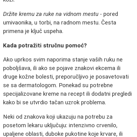
Držite kremu za ruke na vidnom mestu
- pored
umivaonika, u torbi, na radnom mestu. Česta
primena je ključ uspeha.
Kada potražiti stručnu pomoć?
Ako uprkos svim naporima stanje vaših ruku ne
poboljšava, ili ako se pojave znakovi ekcema ili
druge kožne bolesti, preporučljivo je posavetovati
se sa dermatologom. Ponekad su potrebne
specijalizovane kreme na recept ili dodatni pregledi
kako bi se utvrdio tačan uzrok problema.
Neki od znakova koji ukazuju na potrebu za
posetom lekaru uključuju: intenzivno crvenilo,
upaljene oblasti, duboke pukotine koje krvare, ili