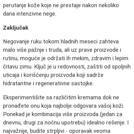
perutanje kože koje ne prestaje nakon nekoliko
dana intenzivne nege.
Zaključak
Negovanje ruku tokom hladnih meseci zahteva
malo više pažnje i truda, ali uz prave proizvode i
rutinu, moguće je održati ih mekim, zdravim i lepim
čitavu zimu. Ključ je u redovnosti, zaštiti od spoljnih
uticaja i korišćenju proizvoda koji sadrže
hidratantne i regenerativne sastojke.
Eksperimentišite sa različitim kremama dok ne
pronađete onu koja najbolje odgovara vašoj koži.
Ponekad je kombinacija više proizvoda (jedan za
dnevnu, drugi za noćnu upotrebu) idealno rešenje. I
najvažnije, budite strpljivi - oporavak veoma