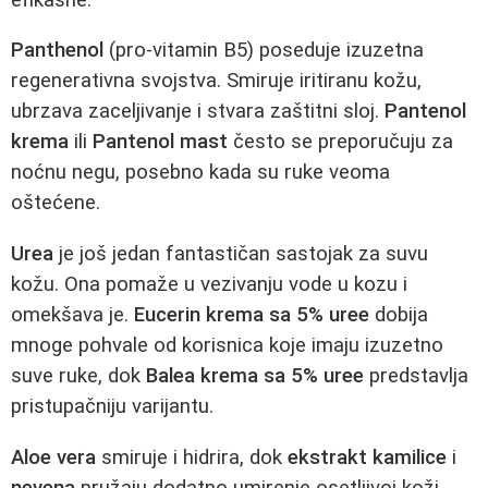
Panthenol
(pro-vitamin B5) poseduje izuzetna
regenerativna svojstva. Smiruje iritiranu kožu,
ubrzava zaceljivanje i stvara zaštitni sloj.
Pantenol
krema
ili
Pantenol mast
često se preporučuju za
noćnu negu, posebno kada su ruke veoma
oštećene.
Urea
je još jedan fantastičan sastojak za suvu
kožu. Ona pomaže u vezivanju vode u kozu i
omekšava je.
Eucerin krema sa 5% uree
dobija
mnoge pohvale od korisnica koje imaju izuzetno
suve ruke, dok
Balea krema sa 5% uree
predstavlja
pristupačniju varijantu.
Aloe vera
smiruje i hidrira, dok
ekstrakt kamilice
i
nevena
pružaju dodatno umirenje osetljivoj koži.