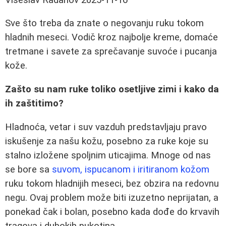
Sve što treba da znate o negovanju ruku tokom
hladnih meseci. Vodič kroz najbolje kreme, domaće
tretmane i savete za sprečavanje suvoće i pucanja
kože.
Zašto su nam ruke toliko osetljive zimi i kako da
ih zaštitimo?
Hladnoća, vetar i suv vazduh predstavljaju pravo
iskušenje za našu kožu, posebno za ruke koje su
stalno izložene spoljnim uticajima. Mnoge od nas
se bore sa
suvom, ispucanom i iritiranom kožom
ruku tokom hladnijih meseci, bez obzira na redovnu
negu. Ovaj problem može biti izuzetno neprijatan, a
ponekad čak i bolan, posebno kada dođe do krvavih
tragova i dubokih pukotina.