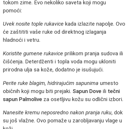
tokom zime. Evo nekoliko saveta koji mogu
pomoći:
Uvek nosite tople rukavice
kada izlazite napolje. Ovo
će zaštititi vaše ruke od direktnog izlaganja
hladnoći i vetru.
Koristite gumene rukavice
prilikom pranja sudova ili
čišćenja. Deterdženti i topla voda mogu ukloniti
prirodna ulja sa kože, dodatno je isušujući.
Perite ruke blagim, hidrirajućim sapunima
umesto
običnih koji mogu biti prejaki.
Sapun Dove
ili
tečni
sapun Palmolive
za osetljivu kožu su odlični izbori.
Nanesite kremu neposredno nakon pranja ruku
, dok
su još vlažne. Ovo pomaže u zarobljavanju vlage u
koži.