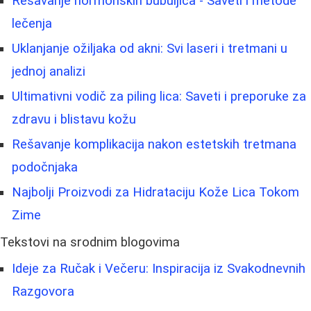
Rešavanje hormonskih bubuljica - Saveti i metode
lečenja
Uklanjanje ožiljaka od akni: Svi laseri i tretmani u
jednoj analizi
Ultimativni vodič za piling lica: Saveti i preporuke za
zdravu i blistavu kožu
Rešavanje komplikacija nakon estetskih tretmana
podočnjaka
Najbolji Proizvodi za Hidrataciju Kože Lica Tokom
Zime
Tekstovi na srodnim blogovima
Ideje za Ručak i Večeru: Inspiracija iz Svakodnevnih
Razgovora