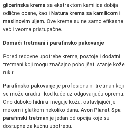
glicerinska krema
sa ekstraktom kamilice dobija
odlične ocene, kao i
Natura krema sa kamilicom i
maslinovim uljem
. Ove kreme su ne samo efikasne
već i veoma pristupačne.
Domaći tretmani i parafinsko pakovanje
Pored redovne upotrebe krema, postoje i dodatni
tretmani koji mogu značajno poboljšati stanje kože
ruku:
Parafinsko pakovanje
je profesionalni tretman koji
se može uraditi i kod kuće uz odgovarjuću opremu.
Ono duboko hidrira i neguje kožu, ostavljajući je
mekom i glatkom nekoliko dana.
Avon Planet Spa
parafinski tretman
je jedan od opcija koje su
dostupne za kućnu upotrebu.