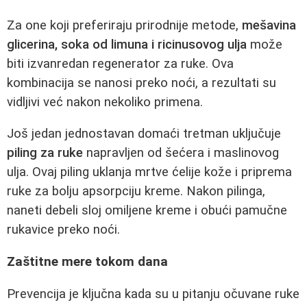
Za one koji preferiraju prirodnije metode,
mešavina
glicerina, soka od limuna i ricinusovog ulja
može
biti izvanredan regenerator za ruke. Ova
kombinacija se nanosi preko noći, a rezultati su
vidljivi već nakon nekoliko primena.
Još jedan jednostavan domaći tretman uključuje
piling za ruke
napravljen od šećera i maslinovog
ulja. Ovaj piling uklanja mrtve ćelije kože i priprema
ruke za bolju apsorpciju kreme. Nakon pilinga,
naneti debeli sloj omiljene kreme i obući pamučne
rukavice preko noći.
Zaštitne mere tokom dana
Prevencija je ključna kada su u pitanju očuvane ruke