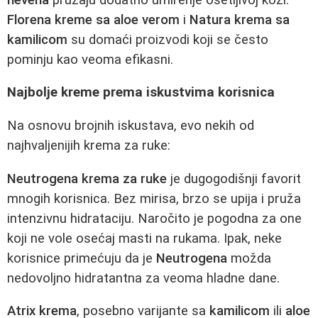
Florena kreme sa aloe verom
i
Natura krema sa
kamilicom
su domaći proizvodi koji se često
pominju kao veoma efikasni.
Najbolje kreme prema iskustvima korisnica
Na osnovu brojnih iskustava, evo nekih od
najhvaljenijih krema za ruke:
Neutrogena krema za ruke
je dugogodišnji favorit
mnogih korisnica. Bez mirisa, brzo se upija i pruža
intenzivnu hidrataciju. Naročito je pogodna za one
koji ne vole osećaj masti na rukama. Ipak, neke
korisnice primećuju da je
Neutrogena
možda
nedovoljno hidratantna za veoma hladne dane.
Atrix krema
, posebno varijante sa
kamilicom
ili
aloe