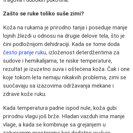
Zašto se ruke toliko suše zimi?
Koža na rukama je prirodno tanja i poseduje manje
lojnih žlezdi u odnosu na drugie delove tela, što je
čini podložnijom dehidraciji. Kada se tome doda
često pranje ruku
, izloženost deterdžentima za
sudove i hemikalijama, te niske temperature,
rezultat je izuzetno suva i oštećena koža. Čak i one
koje tokom leta nemaju nikakvih problema, zimi se
suočavaju sa izazovima održavanja mekane i
zdrave kože ruku.
Kada temperatura padne ispod nule, koža gubi
prirodnu vlagu još brže. Hladan vazduh ima manje
vlage, a kada se kombinuje sa grejanjem u
zatvorenim prostorima koji dodatno isušuje