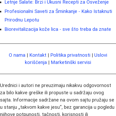
Letnje Salate: Brzi i Ukusni Recepti za Osveženje
Profesionalni Saveti za Šminkanje - Kako Istaknuti
Prirodnu Lepotu
Biorevitalizacija kože lica - sve što treba da znate
O nama
|
Kontakt
|
Politika privatnosti
|
Uslovi
korišćenja
|
Marketinški servisi
Urednici i autori ne preuzimaju nikakvu odgovornost
za bilo kakve greške ili propuste u sadržaju ovog
sajta. Informacije sadržane na ovom sajtu pružaju se
u stanju „takvom kakve jesu“, bez garancija u pogledu
njihove potpunosti, tačnosti, korisnosti ili