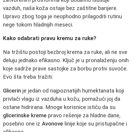
vazduh, naša koža ostaje bez zaštitne barijere.
Upravo zbog toga je neophodno prilagoditi rutinu
nege tokom hladnijih meseci.
Kako odabrati pravu kremu za ruke?
Na tržištu postoji bezbroj krema za ruke, ali ne sve
deluju jednako efikasno. Ključ je u pronalaženju onih
koje sadrže prave sastojke za borbu protiv suvoće.
Evo šta treba tražiti:
Glicerin
je jedan od najpoznatijih humektanata koji
privlači vlagu iz vazduha u kožu, pomažući joj da
ostane hidrirana. Mnoge korisnice ističu da su
glicerinske kreme
pravo rešenje za hladne dane,
posebno one iz
Avonove
linije koje su pristupačne i
efikasne.