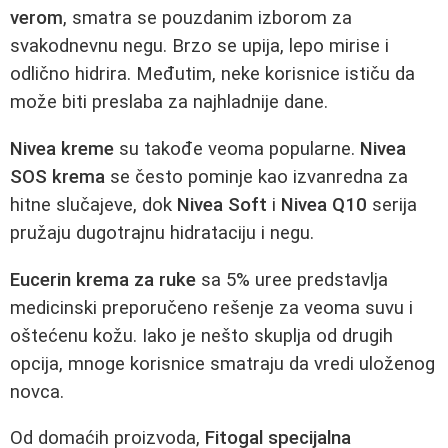
verom
, smatra se pouzdanim izborom za
svakodnevnu negu. Brzo se upija, lepo mirise i
odlično hidrira. Međutim, neke korisnice ističu da
može biti preslaba za najhladnije dane.
Nivea kreme
su takođe veoma popularne.
Nivea
SOS krema
se često pominje kao izvanredna za
hitne slučajeve, dok
Nivea Soft
i
Nivea Q10
serija
pružaju dugotrajnu hidrataciju i negu.
Eucerin krema za ruke
sa 5% uree predstavlja
medicinski preporučeno rešenje za veoma suvu i
oštećenu kožu. Iako je nešto skuplja od drugih
opcija, mnoge korisnice smatraju da vredi uloženog
novca.
Od domaćih proizvoda,
Fitogal specijalna