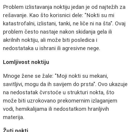
Problem izlistavanja noktiju jedan je od najtežih za
rešavanje. Kao što korisnici dele: "Nokti su mi
katastrofalni, izlistani, tanki, ne liče ni na šta". Ovaj
problem često nastaje nakon skidanja gela ili
akrilnih noktiju, ali može biti posledica i
nedostataka u ishrani ili agresivne nege.
Lomljivost noktiju
Mnoge žene se žale: "Moji nokti su mekani,
savitljivi, mogu da ih savijem do prsta". Ovo ukazuje
na nedostatak čvrstoće u strukturi nokta, što
može biti uzrokovano prekomernim izlaganjem
vodi, hemikalijama ili nedostatkom hranljivih
materija.
Žuti nokti