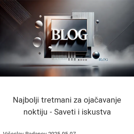
Najbolji tretmani za ojačavanje
noktiju - Saveti i iskustva
Višeslav Radanov
2025-05-07