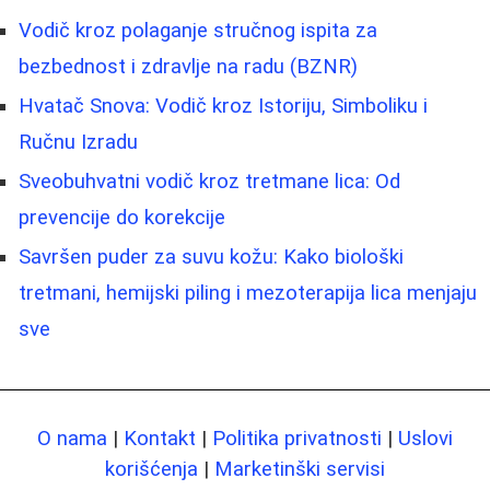
Vodič kroz polaganje stručnog ispita za
bezbednost i zdravlje na radu (BZNR)
Hvatač Snova: Vodič kroz Istoriju, Simboliku i
Ručnu Izradu
Sveobuhvatni vodič kroz tretmane lica: Od
prevencije do korekcije
Savršen puder za suvu kožu: Kako biološki
tretmani, hemijski piling i mezoterapija lica menjaju
sve
O nama
|
Kontakt
|
Politika privatnosti
|
Uslovi
korišćenja
|
Marketinški servisi