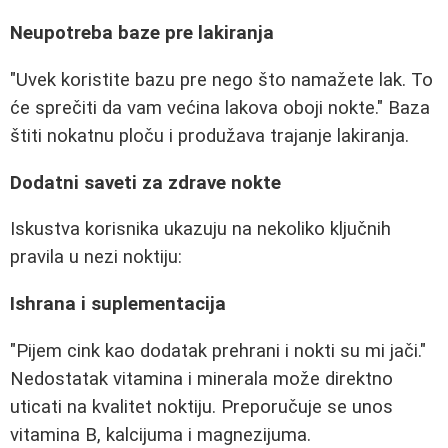
Neupotreba baze pre lakiranja
"Uvek koristite bazu pre nego što namažete lak. To
će sprečiti da vam većina lakova oboji nokte." Baza
štiti nokatnu ploču i produžava trajanje lakiranja.
Dodatni saveti za zdrave nokte
Iskustva korisnika ukazuju na nekoliko ključnih
pravila u nezi noktiju:
Ishrana i suplementacija
"Pijem cink kao dodatak prehrani i nokti su mi jači."
Nedostatak vitamina i minerala može direktno
uticati na kvalitet noktiju. Preporučuje se unos
vitamina B, kalcijuma i magnezijuma.