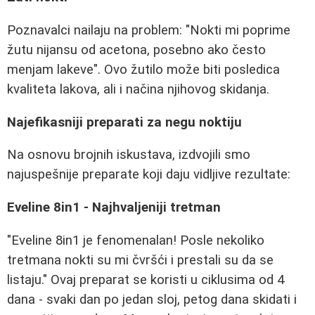
Poznavalci nailaju na problem: "Nokti mi poprime
žutu nijansu od acetona, posebno ako često
menjam lakeve". Ovo žutilo može biti posledica
kvaliteta lakova, ali i načina njihovog skidanja.
Najefikasniji preparati za negu noktiju
Na osnovu brojnih iskustava, izdvojili smo
najuspešnije preparate koji daju vidljive rezultate:
Eveline 8in1 - Najhvaljeniji tretman
"Eveline 8in1 je fenomenalan! Posle nekoliko
tretmana nokti su mi čvršći i prestali su da se
listaju." Ovaj preparat se koristi u ciklusima od 4
dana - svaki dan po jedan sloj, petog dana skidati i