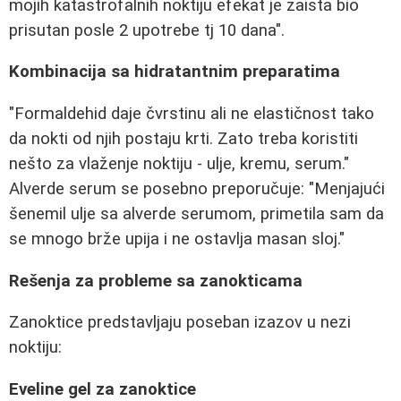
mojih katastrofalnih noktiju efekat je zaista bio
prisutan posle 2 upotrebe tj 10 dana".
Kombinacija sa hidratantnim preparatima
"Formaldehid daje čvrstinu ali ne elastičnost tako
da nokti od njih postaju krti. Zato treba koristiti
nešto za vlaženje noktiju - ulje, kremu, serum."
Alverde serum se posebno preporučuje: "Menjajući
šenemil ulje sa alverde serumom, primetila sam da
se mnogo brže upija i ne ostavlja masan sloj."
Rešenja za probleme sa zanokticama
Zanoktice predstavljaju poseban izazov u nezi
noktiju:
Eveline gel za zanoktice