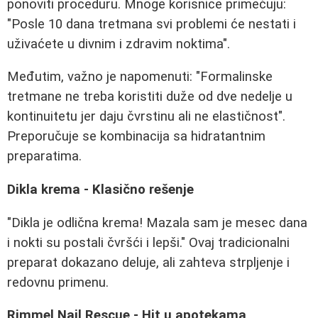
ponoviti proceduru. Mnoge korisnice primećuju:
"Posle 10 dana tretmana svi problemi će nestati i
uživaćete u divnim i zdravim noktima".
Međutim, važno je napomenuti: "Formalinske
tretmane ne treba koristiti duže od dve nedelje u
kontinuitetu jer daju čvrstinu ali ne elastičnost".
Preporučuje se kombinacija sa hidratantnim
preparatima.
Dikla krema - Klasično rešenje
"Dikla je odlična krema! Mazala sam je mesec dana
i nokti su postali čvršći i lepši." Ovaj tradicionalni
preparat dokazano deluje, ali zahteva strpljenje i
redovnu primenu.
Rimmel Nail Rescue - Hit u apotekama