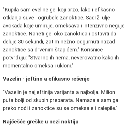
"Kupila sam eveline gel koji brzo, lako i efikasno
otklanja suve i ogrubele zanoktice. Sadrži ulje
avokada koje umiruje, omeksava i intenzivno neguje
zanoktice. Naneti gel oko zanoktica i ostaviti da
deluje 30 sekundi, zatim nežno odgurnuti nazad
zanoktice sa drvenim štapićem." Korisnice
potvrđuju: "Stvarno ih nema, neverovatno kako ih
momentalno omeksa i ukloni."
Vazelin - jeftino a efikasno rešenje
"Vazelin je najjeftinija varijanta a najbolja. Milion
puta bolji od skupih preparata. Namazala sam ga
preko noći i zanoktice su se omeksale i zalepile."
Najčešće greške u nezi noktiju