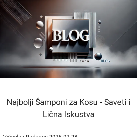
Najbolji Šamponi za Kosu - Saveti i
Lična Iskustva
Višeslav Radanov
2025-02-28