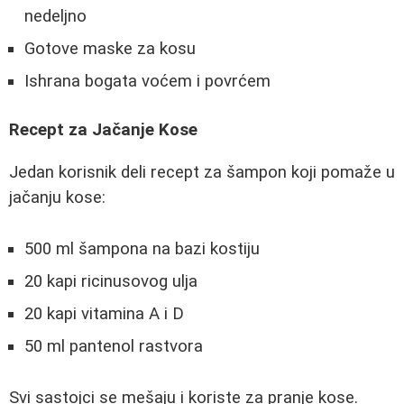
nedeljno
Gotove maske za kosu
Ishrana bogata voćem i povrćem
Recept za Jačanje Kose
Jedan korisnik deli recept za šampon koji pomaže u
jačanju kose:
500 ml šampona na bazi kostiju
20 kapi ricinusovog ulja
20 kapi vitamina A i D
50 ml pantenol rastvora
Svi sastojci se mešaju i koriste za pranje kose.