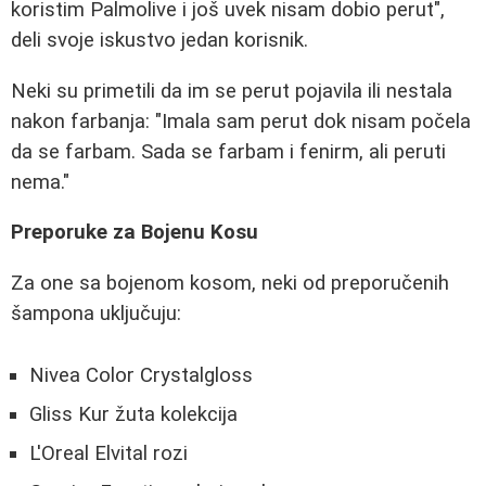
koristim Palmolive i još uvek nisam dobio perut",
deli svoje iskustvo jedan korisnik.
Neki su primetili da im se perut pojavila ili nestala
nakon farbanja: "Imala sam perut dok nisam počela
da se farbam. Sada se farbam i fenirm, ali peruti
nema."
Preporuke za Bojenu Kosu
Za one sa bojenom kosom, neki od preporučenih
šampona uključuju:
Nivea Color Crystalgloss
Gliss Kur žuta kolekcija
L'Oreal Elvital rozi