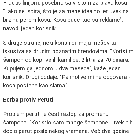
Fructis linijom, posebno sa vrstom za plavu kosu.
"Lako se ispira, što je za mene idealno jer uvek na
brzinu perem kosu. Kosa bude kao sa reklame",
navodi jedan korisnik.
S druge strane, neki korisnici imaju mešovita
iskustva sa drugim poznatim brendovima. "Koristim
šampon od koprive ili kamilice, 2 litra za 70 dinara.
Kupujem ga jednom u dva meseca", kaže jedan
korisnik. Drugi dodaje: "Palmolive mi ne odgovara -
kosa postane kao slama."
Borba protiv Peruti
Problem peruti je čest razlog za promenu
šampona. "Koristio sam mnoge šampone i uvek bih
dobio perut posle nekog vremena. Već dve godine