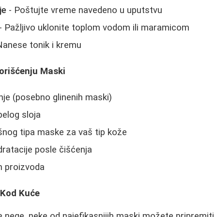
je
- Poštujte vreme navedeno u uputstvu
- Pažljivo uklonite toplom vodom ili maramicom
Nanese tonik i kremu
orišćenju Maski
je (posebno glinenih maski)
elog sloja
šnog tipa maske za vaš tip kože
ratacije posle čišćenja
ih proizvoda
 Kod Kuće
ne nege, neke od najefikasnijih maski možete pripremiti i 