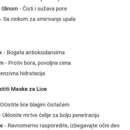
 Glinom
- Čisti i sužava pore
- Sa cinkom za smirivanje upala
k
- Bogata antioksidansima
om
- Protiv bora, povoljna cena
tenzivna hidratacija
stiti Maske za Lice
 Očistite lice blagim čistačem
- Uklonite mrtve ćelije za bolju penetraciju
ke
- Ravnomerno rasporedite, izbegavajte očni deo