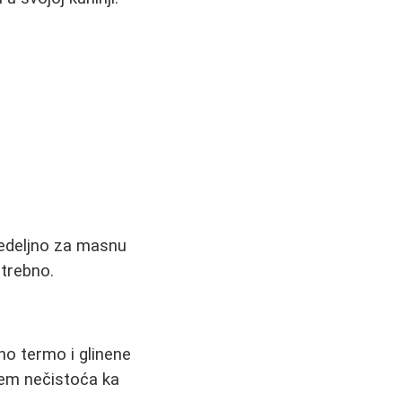
nedeljno za masnu
otrebno.
no termo i glinene
jem nečistoća ka