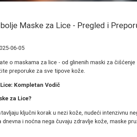
bolje Maske za Lice - Pregled i Prepo
025-06-05
ate o maskama za lice - od glinenih maski za čišćenje 
žite preporuke za sve tipove kože.
 Lice: Kompletan Vodič
ske za Lice?
tavljaju ključni korak u nezi kože, nudeći intenzivnu n
a dnevna i noćna nega čuvaju zdravlje kože, maske pr