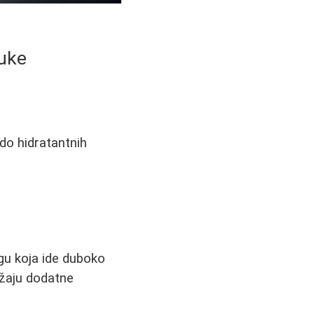
ruke
do hidratantnih
egu koja ide duboko
užaju dodatne