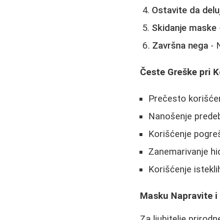
Ostavite da delu
Skidanje maske
Završna nega
- 
Česte Greške pri K
Prečesto korišćen
Nanošenje predeb
Korišćenje pogre
Zanemarivanje hid
Korišćenje istekl
Masku Napravite i
Za ljubitelje prirod