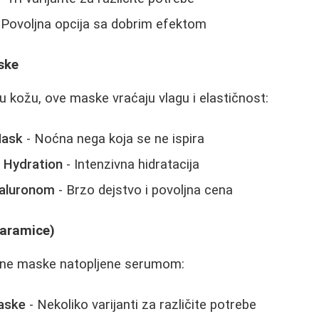
 Povoljna opcija sa dobrim efektom
ske
nu kožu, ove maske vraćaju vlagu i elastičnost:
Mask
- Noćna nega koja se ne ispira
 Hydration
- Intenzivna hidratacija
jaluronom
- Brzo dejstvo i povoljna cena
Maramice)
tne maske natopljene serumom:
aske
- Nekoliko varijanti za različite potrebe