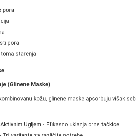
e pora
cija
na
sti pora
ptoma starenja
ce
nje (Glinene Maske)
 kombinovanu kožu, glinene maske apsorbuju višak seb
Aktivnim Ugljem
- Efikasno uklanja crne tačkice
- Tri varijante za različite potrebe