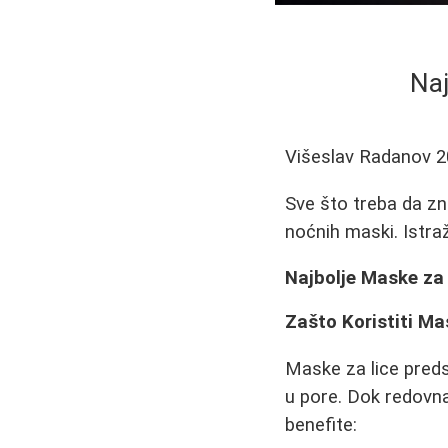
Naj
Višeslav Radanov
2
Sve što treba da zn
noćnih maski. Istra
Najbolje Maske za
Zašto Koristiti Ma
Maske za lice preds
u pore. Dok redovn
benefite: