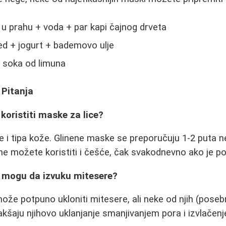
 u prahu + voda + par kapi čajnog drveta
d + jogurt + bademovo ulje
 soka od limuna
 Pitanja
koristiti maske za lice?
e i tipa kože. Glinene maske se preporučuju 1-2 puta 
ne možete koristiti i češće, čak svakodnevno ako je p
a mogu da izvuku mitesere?
že potpuno ukloniti mitesere, ali neke od njih (poseb
šaju njihovo uklanjanje smanjivanjem pora i izvlačen