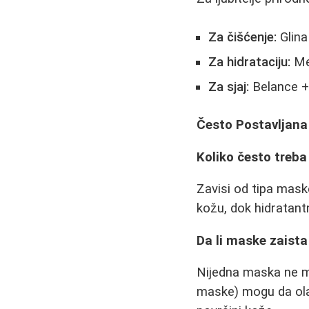
Za čišćenje:
Glina
Za hidrataciju:
Me
Za sjaj:
Belance +
Često Postavljana
Koliko često treba 
Zavisi od tipa mask
kožu, dok hidratant
Da li maske zaist
Nijedna maska ne mo
maske) mogu da olak