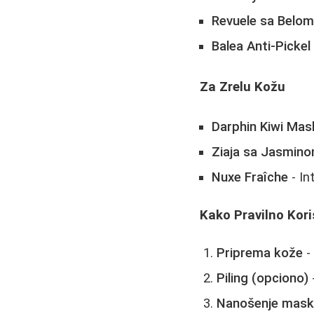
Revuele sa Belom
Balea Anti-Pickel
Za Zrelu Kožu
Darphin Kiwi Mas
Ziaja sa Jasmin
Nuxe Fraîche
- In
Kako Pravilno Kori
Priprema kože
-
Piling (opciono)
Nanošenje mas