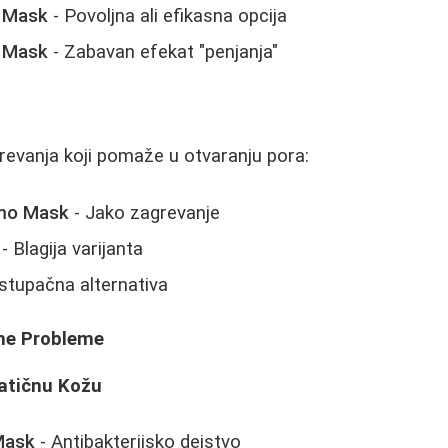
t Mask
- Povoljna ali efikasna opcija
 Mask
- Zabavan efekat "penjanja"
revanja koji pomaže u otvaranju pora:
rmo Mask
- Jako zagrevanje
- Blagija varijanta
istupačna alternativa
ne Probleme
atičnu Kožu
Mask
- Antibakterijsko dejstvo