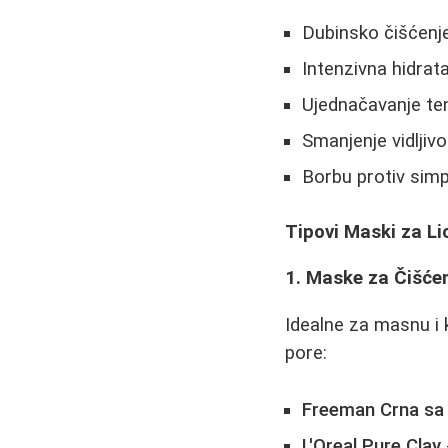
Dubinsko čišćenj
Intenzivna hidrata
Ujednačavanje te
Smanjenje vidljivo
Borbu protiv sim
Tipovi Maski za Li
1. Maske za Čišće
Idealne za masnu i
pore:
Freeman Crna sa 
L'Oreal Pure Clay