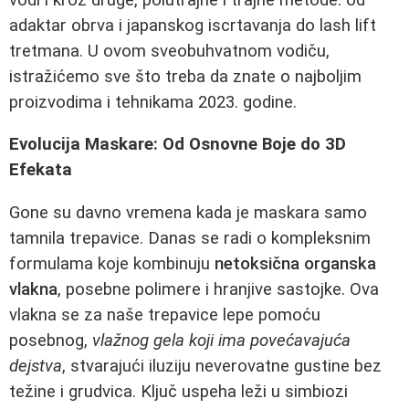
adaktar obrva i japanskog iscrtavanja do lash lift
tretmana. U ovom sveobuhvatnom vodiču,
istražićemo sve što treba da znate o najboljim
proizvodima i tehnikama 2023. godine.
Evolucija Maskare: Od Osnovne Boje do 3D
Efekata
Gone su davno vremena kada je maskara samo
tamnila trepavice. Danas se radi o kompleksnim
formulama koje kombinuju
netoksična organska
vlakna
, posebne polimere i hranjive sastojke. Ova
vlakna se za naše trepavice lepe pomoću
posebnog,
vlažnog gela koji ima povećavajuća
dejstva
, stvarajući iluziju neverovatne gustine bez
težine i grudvica. Ključ uspeha leži u simbiozi