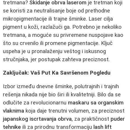
tretmana?
Skidanje obrva laserom
je tretman koji
se koristi za neutralisanje boje od prethodne
mikropigmentacije ili trajne šminke. Laser cilja
pigment u koži, razlažući ga. Potrebno je nekoliko
tretmana, a moguće su privremene nuspojave kao
što su crvenilo ili promene pigmentacije. Ključ
uspeha je u pronalaženju veštog i iskusnog
stručnjaka, jer postupak zahteva preciznost.
Zaključak: Vaš Put Ka Savršenom Pogledu
Izbor između dnevne šminke, polutrajnih i trajnih
rešenja nikada nije bio širi ili kvalitetniji. Bilo da se
odlučite za revolucionarnu
maskaru sa organskim
vlaknima
koja daje trenutni volumen, za preciznost
japanskog iscrtavanja obrva
, za praktičnost
puder
tehnike
ili za prirodnu transformaciju
lash lift