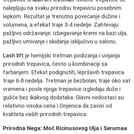
nalepljuju na svaku prirodnu trepavicu posebnim
lepkom. Rezultat je trenutno povećanje dužine i
volumena, a efekat traje 3-4 nedelje. Zahtevaju
pažljivo održavanje: izbegavanje kremi na bazi ulja,
pažljivo umivanje i skidanje isključivo u salonu.
Lash lift
je hemijski tretman podizanja i uvijanja
prirodnih trepavica, često u kombinaciji sa
farbanjem. Efekat podignutih, lepršavih trepavica
traje 6-8 nedelja. Tretman je bezbolan, traje oko sat
vremena i posle njega trepavice izgledaju duže i
gušće bez ikakvog dodataka. Glavni nedostaci su
relativno visoka cena i činjenica da zavisi od
kvaliteta vaših prirodnih trepavica.
Prirodna Nega: Moć Ricinusovog Ulja i Serumaa