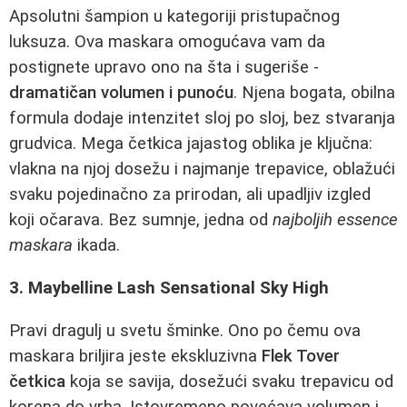
Apsolutni šampion u kategoriji pristupačnog
luksuza. Ova maskara omogućava vam da
postignete upravo ono na šta i sugeriše -
dramatičan volumen i punoću
. Njena bogata, obilna
formula dodaje intenzitet sloj po sloj, bez stvaranja
grudvica. Mega četkica jajastog oblika je ključna:
vlakna na njoj dosežu i najmanje trepavice, oblažući
svaku pojedinačno za prirodan, ali upadljiv izgled
koji očarava. Bez sumnje, jedna od
najboljih essence
maskara
ikada.
3. Maybelline Lash Sensational Sky High
Pravi dragulj u svetu šminke. Ono po čemu ova
maskara briljira jeste ekskluzivna
Flek Tover
četkica
koja se savija, dosežući svaku trepavicu od
korena do vrha. Istovremeno povećava volumen i