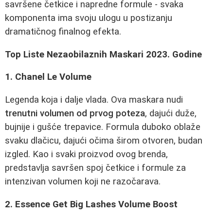
savršene četkice i napredne formule - svaka
komponenta ima svoju ulogu u postizanju
dramatičnog finalnog efekta.
Top Liste Nezaobilaznih Maskari 2023. Godine
1. Chanel Le Volume
Legenda koja i dalje vlada. Ova maskara nudi
trenutni volumen od prvog poteza
, dajući duže,
bujnije i gušće trepavice. Formula duboko oblaže
svaku dlačicu, dajući očima širom otvoren, budan
izgled. Kao i svaki proizvod ovog brenda,
predstavlja savršen spoj četkice i formule za
intenzivan volumen koji ne razočarava.
2. Essence Get Big Lashes Volume Boost