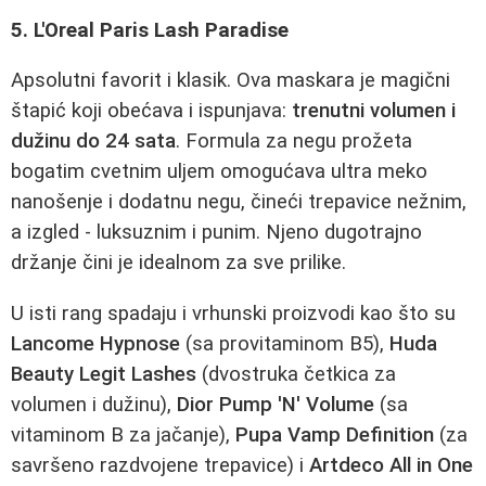
5. L'Oreal Paris Lash Paradise
Apsolutni favorit i klasik. Ova maskara je magični
štapić koji obećava i ispunjava:
trenutni volumen i
dužinu do 24 sata
. Formula za negu prožeta
bogatim cvetnim uljem omogućava ultra meko
nanošenje i dodatnu negu, čineći trepavice nežnim,
a izgled - luksuznim i punim. Njeno dugotrajno
držanje čini je idealnom za sve prilike.
U isti rang spadaju i vrhunski proizvodi kao što su
Lancome Hypnose
(sa provitaminom B5),
Huda
Beauty Legit Lashes
(dvostruka četkica za
volumen i dužinu),
Dior Pump 'N' Volume
(sa
vitaminom B za jačanje),
Pupa Vamp Definition
(za
savršeno razdvojene trepavice) i
Artdeco All in One