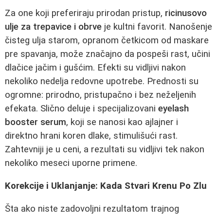
Za one koji preferiraju prirodan pristup,
ricinusovo
ulje za trepavice i obrve
je kultni favorit. Nanošenje
čisteg ulja starom, opranom četkicom od maskare
pre spavanja, može značajno da pospeši rast, učini
dlačice jačim i gušćim. Efekti su vidljivi nakon
nekoliko nedelja redovne upotrebe. Prednosti su
ogromne: prirodno, pristupačno i bez neželjenih
efekata. Slično deluje i specijalizovani
eyelash
booster serum
, koji se nanosi kao ajlajner i
direktno hrani koren dlake, stimulišući rast.
Zahtevniji je u ceni, a rezultati su vidljivi tek nakon
nekoliko meseci uporne primene.
Korekcije i Uklanjanje: Kada Stvari Krenu Po Zlu
Šta ako niste zadovoljni rezultatom trajnog