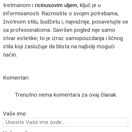
tretmanom i
ricinusovim uljem
, ključ je u
informisanosti. Razmislite o svojim potrebama,
životnom stilu, budžetu i, najvažnije, posavetujte se
sa profesionalcima. Savršen pogled nije samo
stvar estetike; to je izraz samopouzdanja i ličnog
stila koji zaslužuje da blista na najbolji mogući
način.
Komentari
Trenutno nema komentara za ovaj članak.
Vaše ime: