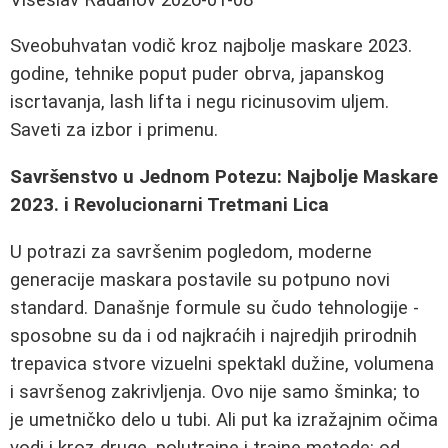
Sveobuhvatan vodič kroz najbolje maskare 2023.
godine, tehnike poput puder obrva, japanskog
iscrtavanja, lash lifta i negu ricinusovim uljem.
Saveti za izbor i primenu.
Savršenstvo u Jednom Potezu: Najbolje Maskare
2023. i Revolucionarni Tretmani Lica
U potrazi za savršenim pogledom, moderne
generacije maskara postavile su potpuno novi
standard. Današnje formule su čudo tehnologije -
sposobne su da i od najkraćih i najredjih prirodnih
trepavica stvore vizuelni spektakl dužine, volumena
i savršenog zakrivljenja. Ovo nije samo šminka; to
je umetničko delo u tubi. Ali put ka izražajnim očima
vodi i kroz druge, polutrajne i trajne metode: od