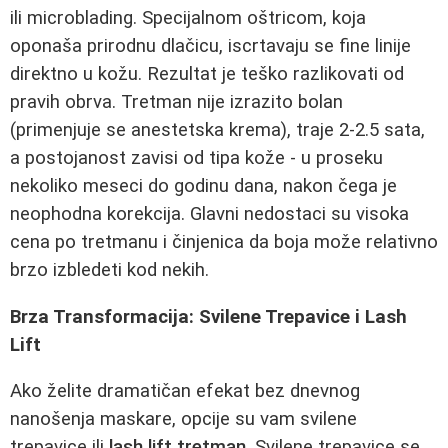
ili microblading. Specijalnom oštricom, koja
oponaša prirodnu dlačicu, iscrtavaju se fine linije
direktno u kožu. Rezultat je teško razlikovati od
pravih obrva. Tretman nije izrazito bolan
(primenjuje se anestetska krema), traje 2-2.5 sata,
a postojanost zavisi od tipa kože - u proseku
nekoliko meseci do godinu dana, nakon čega je
neophodna korekcija. Glavni nedostaci su visoka
cena po tretmanu i činjenica da boja može relativno
brzo izbledeti kod nekih.
Brza Transformacija: Svilene Trepavice i Lash
Lift
Ako želite dramatičan efekat bez dnevnog
nanošenja maskare, opcije su vam svilene
trepavice ili
lash lift tretman
. Svilene trepavice se