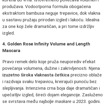
produžava. Vodootporna formula obogaćena
ekstraktom bambusa neguje trepavice, dok vlakna
u sastavu pružaju prirodan izgled i lakoću. Idealna
za one koji žele dramatičan, a pri tome izdržljiv
izgled.
4. Golden Rose Infinity Volume and Length
Mascara
Pravo remek-delo koje pruža neuporediv efekat
povećanja volumena, dužine i zakrivljenosti. Njena
izuzetno široka vlaknasta četkica
precizno oblaže
i razdvaja svaku trepavicu, kreirajući punoću bez
slepljivanja. Intenzivna crna boja daje dramatičan i
upečatljiv izgled, šireći dojam elegancije. Zasluženo
se svrstava među
najbolje maskare u 2023.
godini.