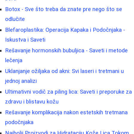
Botox - Sve što treba da znate pre nego što se
odlučite
Blefaroplastika: Operacija Kapaka i Podočnjaka -
Iskustva i Saveti
Rešavanje hormonskih bubuljica - Saveti i metode
lečenja
Uklanjanje ožiljaka od akni: Svi laseri i tretmani u
jednoj analizi
Ultimativni vodič za piling lica: Saveti i preporuke za
zdravu i blistavu kožu
Rešavanje komplikacija nakon estetskih tretmana
podočnjaka
Najbolji Proizvodi za Hidrataciju Kože Lica Tokom