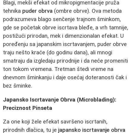
Blagi, mekši efekat od mikropigmentacije pruža
tehnika
puder obrva
(ombre obrve). Ova metoda
podrazumeva blago senčenje trajnom šminkom,
gde se početak obrve iscrtava bleđe, a vrh tamnije,
postižući prirodan, mek i dimenzionalan efekat. U
poređenju sa japanskim iscrtavanjem, puder obrve
traju nešto kraće (do godinu dana), ali mnogi
smatraju da izgledaju prirodnije i da neće promeniti
ton tokom vremena. Tretman štedi vreme na
dnevnom šminkanju i daje osećaj doteranosti čak i
bez šminke.
Japansko Iscrtavanje Obrva (Microblading):
Preciznost Pinseta
Za one koji žele efekat savršeno iscrtanih,
prirodnih dlačica, tu je
japansko iscrtavanje obrva