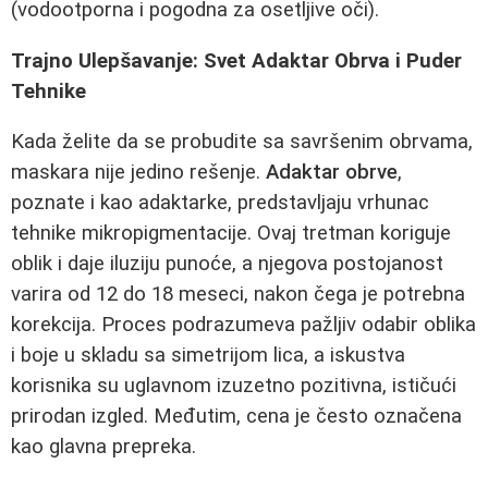
(vodootporna i pogodna za osetljive oči).
Trajno Ulepšavanje: Svet Adaktar Obrva i Puder
Tehnike
Kada želite da se probudite sa savršenim obrvama,
maskara nije jedino rešenje.
Adaktar obrve
,
poznate i kao adaktarke, predstavljaju vrhunac
tehnike mikropigmentacije. Ovaj tretman koriguje
oblik i daje iluziju punoće, a njegova postojanost
varira od 12 do 18 meseci, nakon čega je potrebna
korekcija. Proces podrazumeva pažljiv odabir oblika
i boje u skladu sa simetrijom lica, a iskustva
korisnika su uglavnom izuzetno pozitivna, ističući
prirodan izgled. Međutim, cena je često označena
kao glavna prepreka.