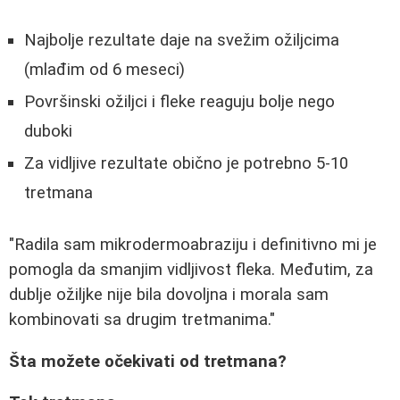
Najbolje rezultate daje na svežim ožiljcima
(mlađim od 6 meseci)
Površinski ožiljci i fleke reaguju bolje nego
duboki
Za vidljive rezultate obično je potrebno 5-10
tretmana
"Radila sam mikrodermoabraziju i definitivno mi je
pomogla da smanjim vidljivost fleka. Međutim, za
dublje ožiljke nije bila dovoljna i morala sam
kombinovati sa drugim tretmanima."
Šta možete očekivati od tretmana?