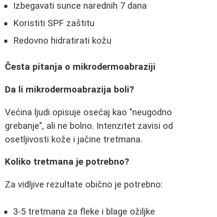
Izbegavati sunce narednih 7 dana
Koristiti SPF zaštitu
Redovno hidratirati kožu
Česta pitanja o mikrodermoabraziji
Da li mikrodermoabrazija boli?
Većina ljudi opisuje osećaj kao "neugodno
grebanje", ali ne bolno. Intenzitet zavisi od
osetljivosti kože i jačine tretmana.
Koliko tretmana je potrebno?
Za vidljive rezultate obično je potrebno:
3-5 tretmana za fleke i blage ožiljke