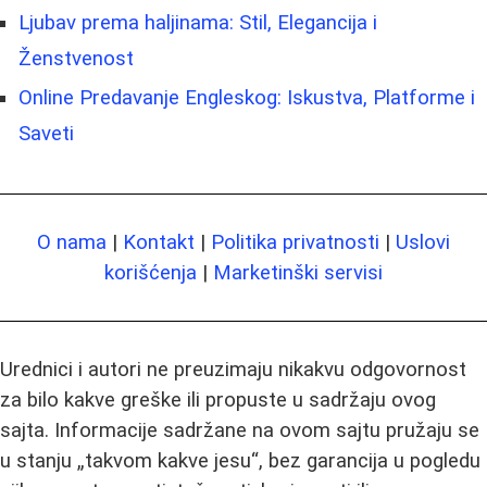
Ljubav prema haljinama: Stil, Elegancija i
Ženstvenost
Online Predavanje Engleskog: Iskustva, Platforme i
Saveti
O nama
|
Kontakt
|
Politika privatnosti
|
Uslovi
korišćenja
|
Marketinški servisi
Urednici i autori ne preuzimaju nikakvu odgovornost
za bilo kakve greške ili propuste u sadržaju ovog
sajta. Informacije sadržane na ovom sajtu pružaju se
u stanju „takvom kakve jesu“, bez garancija u pogledu