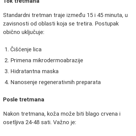
Tok tretmana
Standardni tretman traje između 15 i 45 minuta, u
zavisnosti od oblasti koja se tretira. Postupak
obično uključuje:
Čišćenje lica
Primena mikrodermoabrazije
Hidratantna maska
Nanosenje regenerativnih preparata
Posle tretmana
Nakon tretmana, koža može biti blago crvena i
osetljiva 24-48 sati. Važno je: