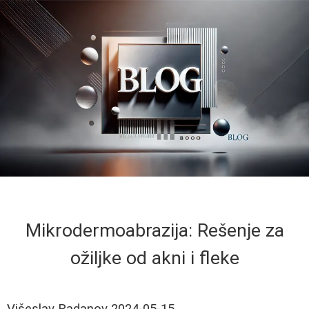
Mikrodermoabrazija: Rešenje za
ožiljke od akni i fleke
Višeslav Radanov
2024-05-15