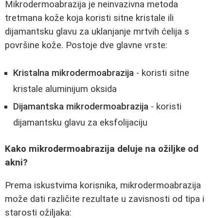
Mikrodermoabrazija je neinvazivna metoda
tretmana kože koja koristi sitne kristale ili
dijamantsku glavu za uklanjanje mrtvih ćelija s
površine kože. Postoje dve glavne vrste:
Kristalna mikrodermoabrazija
- koristi sitne
kristale aluminijum oksida
Dijamantska mikrodermoabrazija
- koristi
dijamantsku glavu za eksfolijaciju
Kako mikrodermoabrazija deluje na ožiljke od
akni?
Prema iskustvima korisnika, mikrodermoabrazija
može dati različite rezultate u zavisnosti od tipa i
starosti ožiljaka: