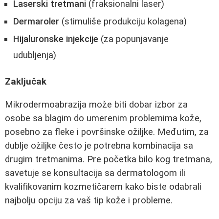
Laserski tretmani
(fraksionalni laser)
Dermaroler
(stimuliše produkciju kolagena)
Hijaluronske injekcije
(za popunjavanje
udubljenja)
Zaključak
Mikrodermoabrazija može biti dobar izbor za
osobe sa blagim do umerenim problemima kože,
posebno za fleke i površinske ožiljke. Međutim, za
dublje ožiljke često je potrebna kombinacija sa
drugim tretmanima. Pre početka bilo kog tretmana,
savetuje se konsultacija sa dermatologom ili
kvalifikovanim kozmetičarem kako biste odabrali
najbolju opciju za vaš tip kože i probleme.