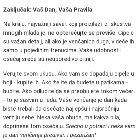
Zaključak: Vaš Dan, Vaša Pravila
Na kraju, najvažniji savet koji proizilazi iz iskustva
mnogih mlada je:
ne opterećujte se previše
. Cipele
su važan detalj, ali ako je venčanica duga, videće ih
samo u pojedinim trenucima. Vaša udobnost i
osećaj sreće su neuporedivo bitniji.
Verujte svom ukusu. Ako vam se dopadaju cipele u
boji - kupite ih. Ako želite da budete u patikama -
budite. Ako odlučite da se preobujete tokom večeri
- to je sasvim u redu. Vaše venčanje je dan kada
biste trebali da osećate najlepšu i najsrećniju
verziju sebe. Neka vaša obuća, ma kakva bila,
doprinese tom osećaju.
Srećno u potrazi i neka vam
je dan venčanja predivan i bezbrižan!