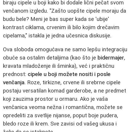
biraju cipele u boji kako bi dodale lični pečat svom
venčanom izgledu. "Zašto uopšte cipele moraju da
budu bele? Meni je bas super kada se 'ubije'
kontrast ciklama, crvenim ili bilo kojim drečavim
cipelama," istakla je jedna učesnica diskusije.
Ova sloboda omogućava ne samo lepšu integraciju
obuće sa ostalim detaljima (kao što je
bidermajer
,
kravata mladoženje ili šminka), već i praktičnu
prednost:
cipele u boji možete nositi i posle
venčanja
. Roze, tirkizne, crvene ili srebrne cipele
postaju versatilan komad garderobe, a ne predmet
koji zauzima prostor u ormaru. Ako je vaša
venčanica veoma nežna i romantična, možete se
opredeliti za svetlije nijanse, poput boje pudera,
bledo roze ili krem. Sve zavisi od vašeg ukusa i
želje da se istaknete.