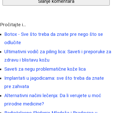
Slanje komentara
Pročitajte i...
Botox - Sve što treba da znate pre nego što se
odlučite
Ultimativni vodič za piling lica: Saveti i preporuke za
zdravu i blistavu kožu
Saveti za negu problematične kože lica
Implantati u jagodicama: sve što treba da znate
pre zahvata
Alternativni načini lečenja: Da li verujete u moć
prirodne medicine?
Radiotalasno Skidanje Mladeža i Bradavica u