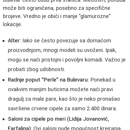
može biti ograničena, posebno za specifične
brojeve. Vredno je obići i manje "glamurozne"
lokacije.
Alter
: Iako se često povezuje sa domaćom
proizvodnjom, mnogi modeli su uvoženi. Ipak,
mogu se naći pristojni i povoljni komadi. Važno je
probati zbog udobnosti.
Radnje poput "Perle" na Bulevaru
: Ponekad u
ovakvim manjim buticima možete naći pravi
dragulj za male pare, kao što je neko pronašao
savršene crvene cipele za samo 2.400 dinara.
Saloni za cipele po meri (Lidija Jovanović,
Farfalina)
: Ovi saloni nude mogućnost kreiranja