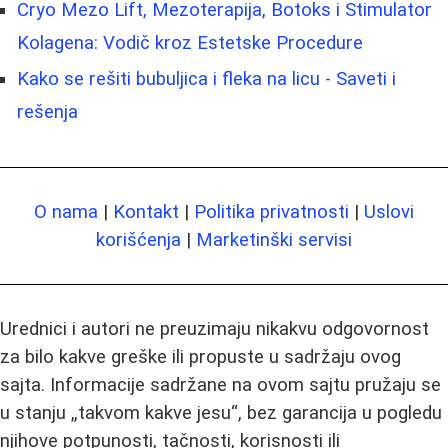
Cryo Mezo Lift, Mezoterapija, Botoks i Stimulator
Kolagena: Vodič kroz Estetske Procedure
Kako se rešiti bubuljica i fleka na licu - Saveti i
rešenja
O nama
|
Kontakt
|
Politika privatnosti
|
Uslovi
korišćenja
|
Marketinški servisi
Urednici i autori ne preuzimaju nikakvu odgovornost
za bilo kakve greške ili propuste u sadržaju ovog
sajta. Informacije sadržane na ovom sajtu pružaju se
u stanju „takvom kakve jesu“, bez garancija u pogledu
njihove potpunosti, tačnosti, korisnosti ili