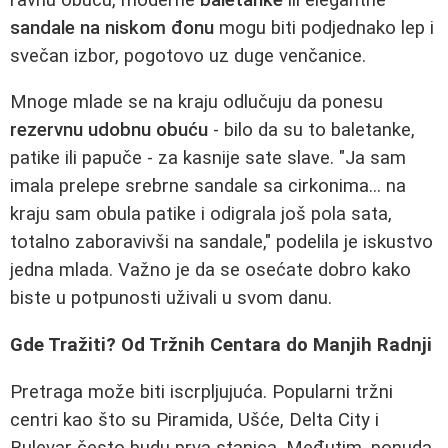
sandale na niskom đonu
mogu biti podjednako lep i
svečan izbor, pogotovo uz duge venčanice.
Mnoge mlade se na kraju odlučuju da ponesu
rezervnu udobnu obuću
- bilo da su to baletanke,
patike ili papuče - za kasnije sate slave. "Ja sam
imala prelepe srebrne sandale sa cirkonima... na
kraju sam obula patike i odigrala još pola sata,
totalno zaboravivši na sandale," podelila je iskustvo
jedna mlada. Važno je da se osećate dobro kako
biste u potpunosti uživali u svom danu.
Gde Tražiti? Od Tržnih Centara do Manjih Radnji
Pretraga može biti iscrpljujuća. Popularni tržni
centri kao što su Piramida, Ušće, Delta City i
Bulevar često budu prva stanica. Međutim, ponuda