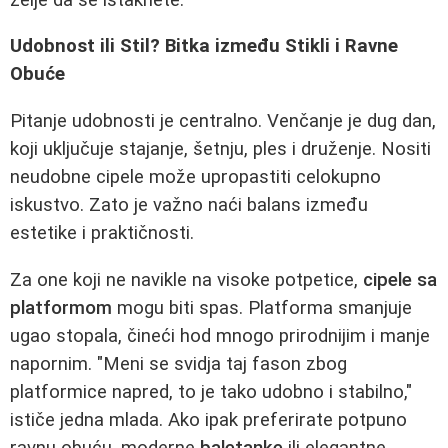
Udobnost ili Stil? Bitka između Stikli i Ravne
Obuće
Pitanje udobnosti je centralno. Venčanje je dug dan,
koji uključuje stajanje, šetnju, ples i druženje. Nositi
neudobne cipele može upropastiti celokupno
iskustvo. Zato je važno naći balans između
estetike i praktičnosti.
Za one koji ne navikle na visoke potpetice,
cipele sa
platformom
mogu biti spas. Platforma smanjuje
ugao stopala, čineći hod mnogo prirodnijim i manje
napornim. "Meni se svidja taj fason zbog
platformice napred, to je tako udobno i stabilno,"
ističe jedna mlada. Ako ipak preferirate potpuno
ravnu obuću, moderne
baletanke
ili elegantne