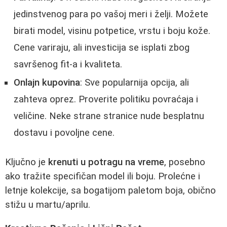
jedinstvenog para po vašoj meri i želji. Možete
birati model, visinu potpetice, vrstu i boju kože.
Cene variraju, ali investicija se isplati zbog
savršenog fit-a i kvaliteta.
Onlajn kupovina
: Sve popularnija opcija, ali
zahteva oprez. Proverite politiku povraćaja i
veličine. Neke strane stranice nude besplatnu
dostavu i povoljne cene.
Ključno je
krenuti u potragu na vreme
, posebno
ako tražite specifičan model ili boju. Prolećne i
letnje kolekcije, sa bogatijom paletom boja, obično
stižu u martu/aprilu.