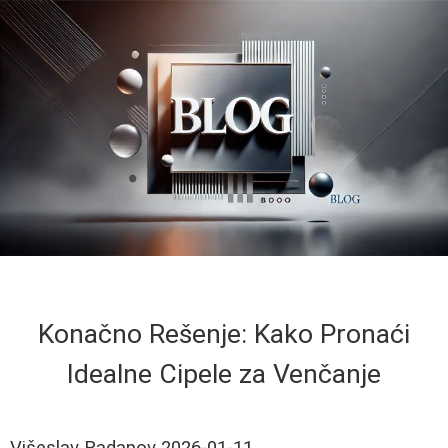
Konačno Rešenje: Kako Pronaći
Idealne Cipele za Venčanje
Višeslav Radanov
2026-01-11