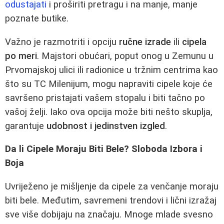
odustajati
i proširiti pretragu i na manje, manje
poznate butike.
Važno je razmotriti i opciju
ručne izrade
ili
cipela
po meri
. Majstori obućari, poput onog u Zemunu u
Prvomajskoj ulici ili radionice u tržnim centrima kao
što su TC Milenijum, mogu napraviti cipele koje će
savršeno pristajati vašem stopalu i biti tačno po
vašoj želji. Iako ova opcija može biti nešto skuplja,
garantuje
udobnost i jedinstven izgled
.
Da li Cipele Moraju Biti Bele? Sloboda Izbora i
Boja
Uvriježeno je mišljenje da cipele za venčanje moraju
biti bele. Međutim, savremeni trendovi i lični izražaj
sve više dobijaju na značaju. Mnoge mlade svesno