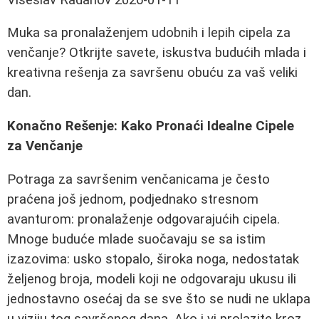
Muka sa pronalaženjem udobnih i lepih cipela za
venčanje? Otkrijte savete, iskustva budućih mlada i
kreativna rešenja za savršenu obuću za vaš veliki
dan.
Konačno Rešenje: Kako Pronaći Idealne Cipele
za Venčanje
Potraga za savršenim venčanicama je često
praćena još jednom, podjednako stresnom
avanturom: pronalaženje odgovarajućih cipela.
Mnoge buduće mlade suočavaju se sa istim
izazovima: usko stopalo, široka noga, nedostatak
željenog broja, modeli koji ne odgovaraju ukusu ili
jednostavno osećaj da se sve što se nudi ne uklapa
u viziju tog savršenog dana. Ako i vi prolazite kroz