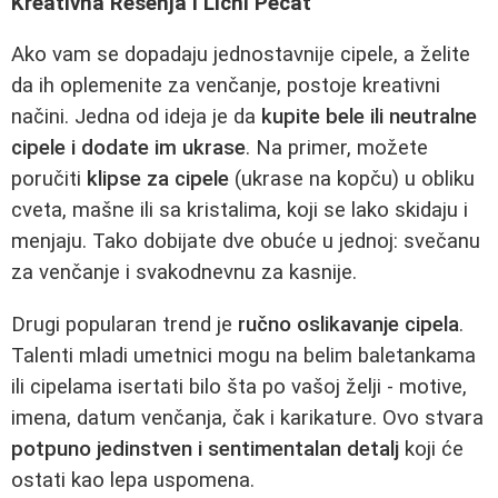
Kreativna Rešenja i Lični Pečat
Ako vam se dopadaju jednostavnije cipele, a želite
da ih oplemenite za venčanje, postoje kreativni
načini. Jedna od ideja je da
kupite bele ili neutralne
cipele i dodate im ukrase
. Na primer, možete
poručiti
klipse za cipele
(ukrase na kopču) u obliku
cveta, mašne ili sa kristalima, koji se lako skidaju i
menjaju. Tako dobijate dve obuće u jednoj: svečanu
za venčanje i svakodnevnu za kasnije.
Drugi popularan trend je
ručno oslikavanje cipela
.
Talenti mladi umetnici mogu na belim baletankama
ili cipelama isertati bilo šta po vašoj želji - motive,
imena, datum venčanja, čak i karikature. Ovo stvara
potpuno jedinstven i sentimentalan detalj
koji će
ostati kao lepa uspomena.