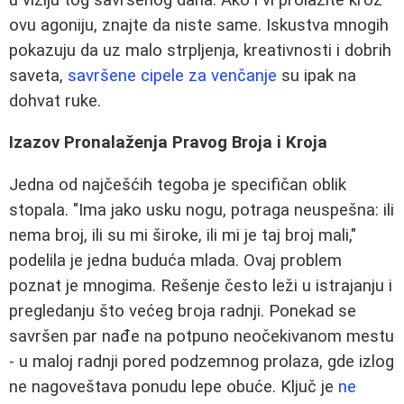
ovu agoniju, znajte da niste same. Iskustva mnogih
pokazuju da uz malo strpljenja, kreativnosti i dobrih
saveta,
savršene cipele za venčanje
su ipak na
dohvat ruke.
Izazov Pronalaženja Pravog Broja i Kroja
Jedna od najčešćih tegoba je specifičan oblik
stopala. "Ima jako usku nogu, potraga neuspešna: ili
nema broj, ili su mi široke, ili mi je taj broj mali,"
podelila je jedna buduća mlada. Ovaj problem
poznat je mnogima. Rešenje često leži u istrajanju i
pregledanju što većeg broja radnji. Ponekad se
savršen par nađe na potpuno neočekivanom mestu
- u maloj radnji pored podzemnog prolaza, gde izlog
ne nagoveštava ponudu lepe obuće. Ključ je
ne