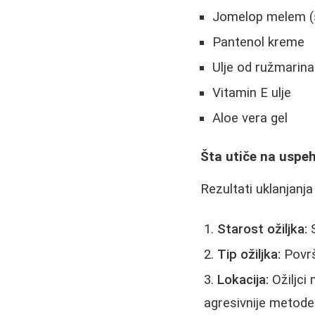
Jomelop melem (s
Pantenol kreme
Ulje od ružmarina
Vitamin E ulje
Aloe vera gel
Šta utiče na uspe
Rezultati uklanjanja
Starost ožiljka:
S
Tip ožiljka:
Površi
Lokacija:
Ožiljci
agresivnije metode