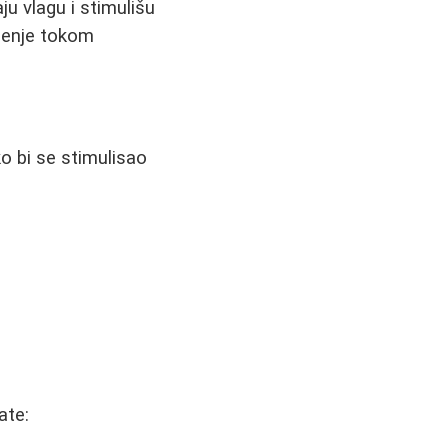
aju vlagu i stimulišu
šćenje tokom
o bi se stimulisao
ate: