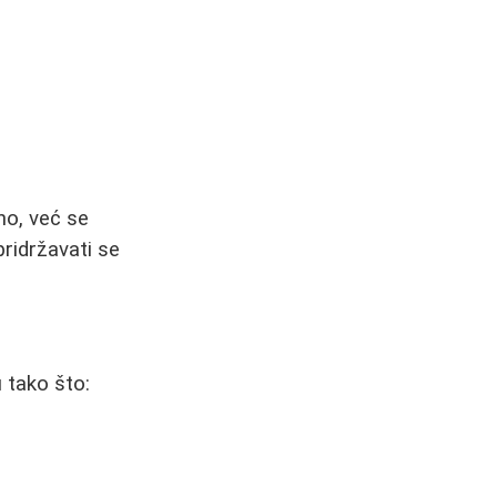
no, već se
pridržavati se
u tako što: