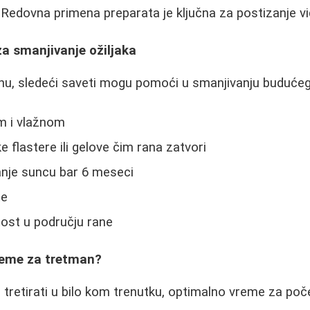
Redovna primena preparata je ključna za postizanje vidl
a smanjivanje ožiljaka
u, sledeći saveti mogu pomoći u smanjivanju budućeg 
m i vlažnom
ke flastere ili gelove čim rana zatvori
anje suncu bar 6 meseci
te
tost u području rane
vreme za tretman?
u tretirati u bilo kom trenutku, optimalno vreme za poč