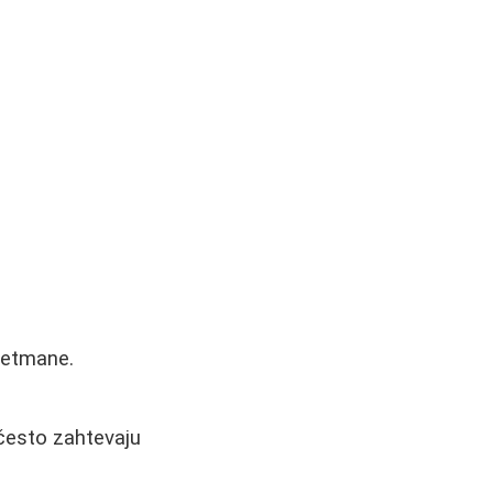
tretmane.
 često zahtevaju