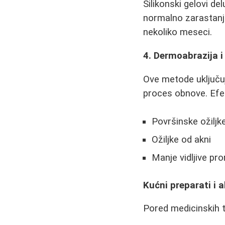
Silikonski gelovi del
normalno zarastanje
nekoliko meseci.
4. Dermoabrazija i 
Ove metode uključuj
proces obnove. Efek
Površinske ožiljk
Ožiljke od akni
Manje vidljive pr
Kućni preparati i 
Pored medicinskih t