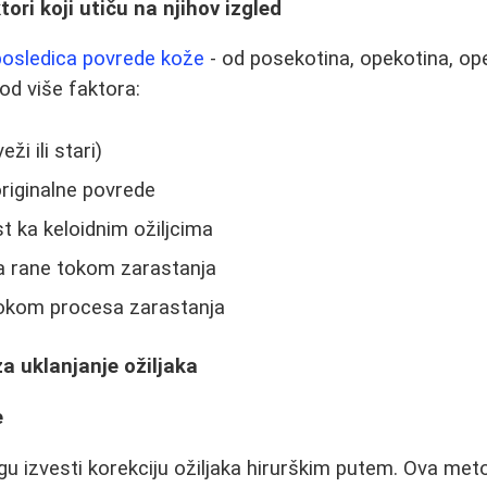
tori koji utiču na njihov izgled
posledica povrede kože
- od posekotina, opekotina, opera
 od više faktora:
ži ili stari)
originalne povrede
st ka keloidnim ožiljcima
ja rane tokom zarastanja
tokom procesa zarastanja
a uklanjanje ožiljaka
e
ogu izvesti korekciju ožiljaka hirurškim putem. Ova me