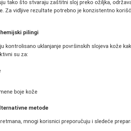
uju tako što stvaraju zaštitni sloj preko ožiljka, održav
. Za vidljive rezultate potrebno je konzistentno kori
hemijski pilingi
u kontrolisano uklanjanje površinskih slojeva kože kak
tivni su za:
e
omene boje kože
alternativne metode
retmana, mnogi korisnici preporučuju i sledeće prepar