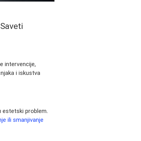
 Saveti
e intervencije,
čnjaka i iskustva
u estetski problem.
e ili smanjivanje