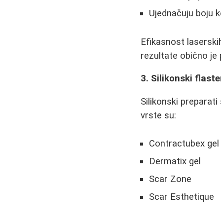
Ujednačuju boju 
Efikasnost laserskih
rezultate obično je
3. Silikonski flaster
Silikonski preparati
vrste su:
Contractubex gel
Dermatix gel
Scar Zone
Scar Esthetique