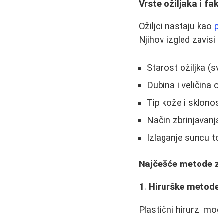
Vrste ožiljaka i fak
Ožiljci nastaju kao
Njihov izgled zavisi
Starost ožiljka (sve
Dubina i veličina 
Tip kože i sklono
Način zbrinjavan
Izlaganje suncu 
Najčešće metode z
1. Hirurške metod
Plastični hirurzi m