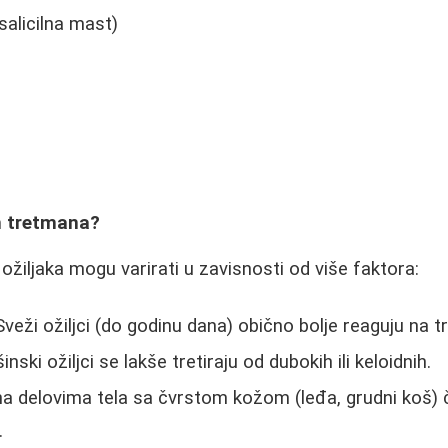
alicilna mast)
h tretmana?
 ožiljaka mogu varirati u zavisnosti od više faktora:
veži ožiljci (do godinu dana) obično bolje reaguju na 
nski ožiljci se lakše tretiraju od dubokih ili keloidnih.
 na delovima tela sa čvrstom kožom (leđa, grudni koš)
.