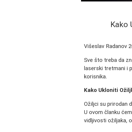
Kako U
Višeslav Radanov
2
Sve što treba da zna
laserski tretmani i 
korisnika.
Kako Ukloniti Ožilj
Ožiljci su prirodan
U ovom članku ćemo
vidljivosti ožiljaka