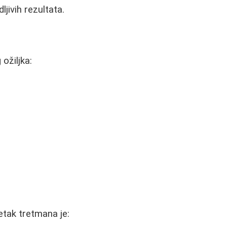
jivih rezultata.
ožiljka:
etak tretmana je: