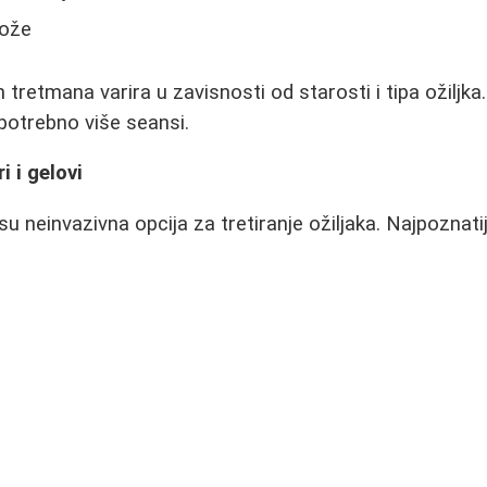
kože
 tretmana varira u zavisnosti od starosti i tipa ožiljka.
 potrebno više seansi.
i i gelovi
 su neinvazivna opcija za tretiranje ožiljaka. Najpoznati