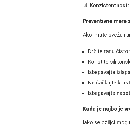
Konzistentnost:
Preventivne mere z
Ako imate svežu ran
Držite ranu čisto
Koristite silikons
Izbegavajte izlag
Ne čačkajte kras
Izbegavajte nape
Kada je najbolje 
Iako se ožiljci mog