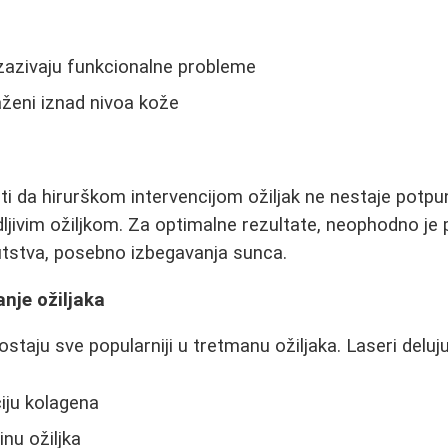
 izazivaju funkcionalne probleme
raženi iznad nivoa kože
 da hirurškom intervencijom ožiljak ne nestaje potpu
ljivim ožiljkom. Za optimalne rezultate, neophodno je 
utstva, posebno izbegavanja sunca.
anje ožiljaka
staju sve popularniji u tretmanu ožiljaka. Laseri deluj
iju kolagena
inu ožiljka