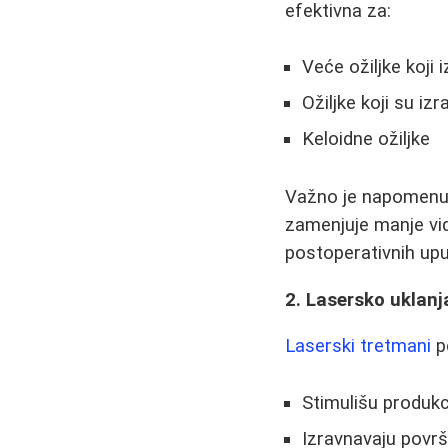
efektivna za:
Veće ožiljke koji
Ožiljke koji su iz
Keloidne ožiljke
Važno je napomenuti
zamenjuje manje vid
postoperativnih up
2. Lasersko uklanj
Laserski tretmani
po
Stimulišu produkc
Izravnavaju površ