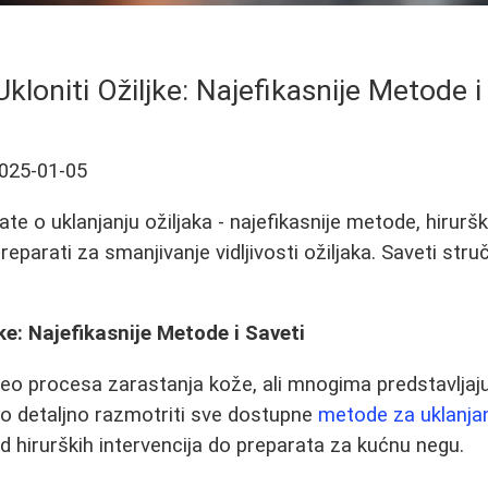
kloniti Ožiljke: Najefikasnije Metode i
025-01-05
te o uklanjanju ožiljaka - najefikasnije metode, hiruršk
preparati za smanjivanje vidljivosti ožiljaka. Saveti stru
ke: Najefikasnije Metode i Saveti
 deo procesa zarastanja kože, ali mnogima predstavljaj
 detaljno razmotriti sve dostupne
metode za uklanjanj
, od hirurških intervencija do preparata za kućnu negu.