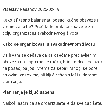
Višeslav Radanov
2025-02-19
Kako efikasno balansirati posao, kućne obaveze i
vreme za sebe? Pročitajte praktične savete za
bolju organizaciju svakodnevnog života.
Kako se organizovati u svakodnevnom životu
Da li vam se dešava da se osećate preplavljenim
obavezama - spremanje ručka, briga o deci, odlazak
na posao, pa još i vreme za sebe? Mnogi se bore
sa ovim izazovima, ali ključ rešenja leži u dobrom
planiranju.
Planiranje je ključ uspeha
Najbolji način da se organizujete je da sve zapišete.