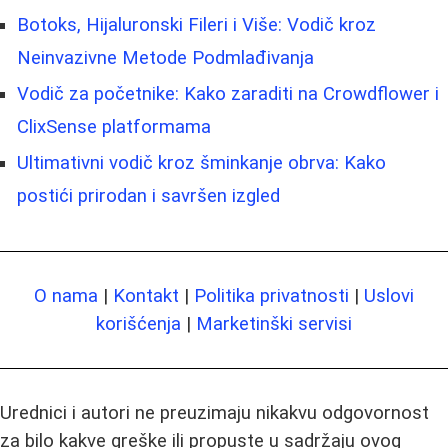
Botoks, Hijaluronski Fileri i Više: Vodič kroz
Neinvazivne Metode Podmlađivanja
Vodič za početnike: Kako zaraditi na Crowdflower i
ClixSense platformama
Ultimativni vodič kroz šminkanje obrva: Kako
postići prirodan i savršen izgled
O nama
|
Kontakt
|
Politika privatnosti
|
Uslovi
korišćenja
|
Marketinški servisi
Urednici i autori ne preuzimaju nikakvu odgovornost
za bilo kakve greške ili propuste u sadržaju ovog