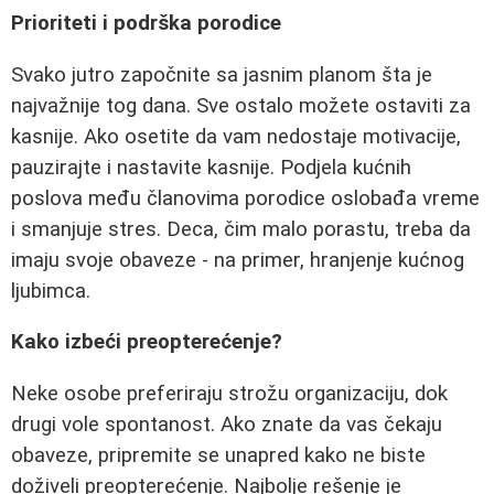
Prioriteti i podrška porodice
Svako jutro započnite sa jasnim planom šta je
najvažnije tog dana. Sve ostalo možete ostaviti za
kasnije. Ako osetite da vam nedostaje motivacije,
pauzirajte i nastavite kasnije. Podjela kućnih
poslova među članovima porodice oslobađa vreme
i smanjuje stres. Deca, čim malo porastu, treba da
imaju svoje obaveze - na primer, hranjenje kućnog
ljubimca.
Kako izbeći preopterećenje?
Neke osobe preferiraju strožu organizaciju, dok
drugi vole spontanost. Ako znate da vas čekaju
obaveze, pripremite se unapred kako ne biste
doživeli preopterećenje. Najbolje rešenje je