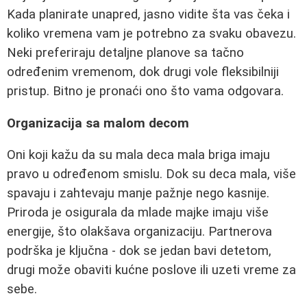
Kada planirate unapred, jasno vidite šta vas čeka i
koliko vremena vam je potrebno za svaku obavezu.
Neki preferiraju detaljne planove sa tačno
određenim vremenom, dok drugi vole fleksibilniji
pristup. Bitno je pronaći ono što vama odgovara.
Organizacija sa malom decom
Oni koji kažu da su mala deca mala briga imaju
pravo u određenom smislu. Dok su deca mala, više
spavaju i zahtevaju manje pažnje nego kasnije.
Priroda je osigurala da mlade majke imaju više
energije, što olakšava organizaciju. Partnerova
podrška je ključna - dok se jedan bavi detetom,
drugi može obaviti kućne poslove ili uzeti vreme za
sebe.