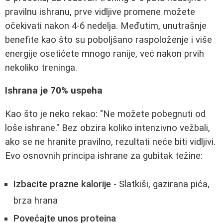
pravilnu ishranu, prve vidljive promene možete
očekivati nakon 4-6 nedelja. Međutim, unutrašnje
benefite kao što su poboljšano raspoloženje i više
energije osetićete mnogo ranije, već nakon prvih
nekoliko treninga.
Ishrana je 70% uspeha
Kao što je neko rekao: "Ne možete pobegnuti od
loše ishrane." Bez obzira koliko intenzivno vežbali,
ako se ne hranite pravilno, rezultati neće biti vidljivi.
Evo osnovnih principa ishrane za gubitak težine:
Izbacite prazne kalorije
- Slatkiši, gazirana pića,
brza hrana
Povećajte unos proteina