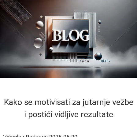
Kako se motivisati za jutarnje vežbe
i postići vidljive rezultate
Višeslav Radanov
2025-06-20