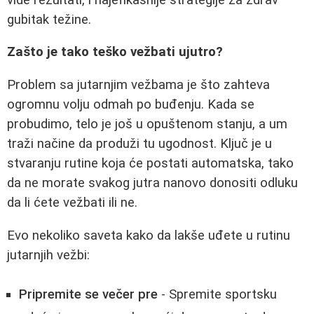
gubitak težine.
Zašto je tako teško vežbati ujutro?
Problem sa jutarnjim vežbama je što zahteva
ogromnu volju odmah po buđenju. Kada se
probudimo, telo je još u opuštenom stanju, a um
traži načine da produži tu ugodnost. Ključ je u
stvaranju rutine koja će postati automatska, tako
da ne morate svakog jutra nanovo donositi odluku
da li ćete vežbati ili ne.
Evo nekoliko saveta kako da lakše uđete u rutinu
jutarnjih vežbi:
Pripremite se večer pre
- Spremite sportsku