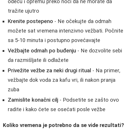
odeću i opremu preko noći da ne morate da
tražite ujutro
Krenite postepeno
- Ne očekujte da odmah
možete sat vremena intenzivno vežbati. Počnite
sa 5-10 minuta i postupno povećavajte
Vežbajte odmah po buđenju
- Ne dozvolite sebi
da razmišljate ili odlažete
Privežite vežbe za neki drugi ritual
- Na primer,
vežbajte dok voda za kafu vri, ili nakon pranja
zuba
Zamislite konačni cilj
- Podsetite se zašto ovo
radite i kako ćete se osećati posle vežbe
Koliko vremena je potrebno da se vide rezultati?