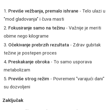
Previše vežbanja, premalo ishrane
- Telo ulazi u
"mod gladovanja" i čuva masti
Fokusiranje samo na težinu
- Važnije je meriti
obime nego kilograme
Očekivanje prebrzih rezultata
- Zdrav gubitak
težine je postepen proces
Preskakanje obroka
- To samo usporava
metabolizam
Previše strog režim
- Povremeni "varajući dani"
su dozvoljeni
Zaključak