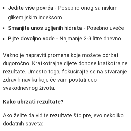
Jedite više povrća
- Posebno onog sa niskim
glikemijskim indeksom
Smanjite unos ugljenih hidrata
- Posebno uveče
Pijte dovoljno vode
- Najmanje 2-3 litre dnevno
Važno je napraviti promene koje možete održati
dugoročno. Kratkotrajne dijete donose kratkotrajne
rezultate. Umesto toga, fokusirajte se na stvaranje
zdravih navika koje će vam postati deo
svakodnevnog života.
Kako ubrzati rezultate?
Ako želite da vidite rezultate što pre, evo nekoliko
dodatnih saveta: