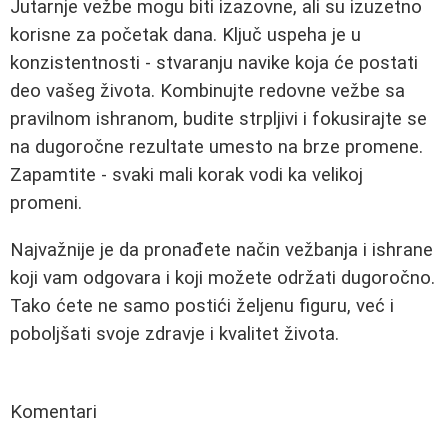
Jutarnje vežbe mogu biti izazovne, ali su izuzetno
korisne za početak dana. Ključ uspeha je u
konzistentnosti - stvaranju navike koja će postati
deo vašeg života. Kombinujte redovne vežbe sa
pravilnom ishranom, budite strpljivi i fokusirajte se
na dugoročne rezultate umesto na brze promene.
Zapamtite - svaki mali korak vodi ka velikoj
promeni.
Najvažnije je da pronađete način vežbanja i ishrane
koji vam odgovara i koji možete održati dugoročno.
Tako ćete ne samo postići željenu figuru, već i
poboljšati svoje zdravje i kvalitet života.
Komentari