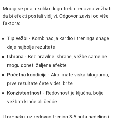
Mnogi se pitaju koliko dugo treba redovno vežbati
da bi efekti postali vidljivi. Odgovor zavisi od više
faktora:
Tip vežbi
- Kombinacija kardio i treninga snage
daje najbolje rezultate
Ishrana
- Bez pravilne ishrane, vežbe same ne
mogu doneti željene efekte
Početna kondicija
- Ako imate viška kilograma,
prve rezultate ćete videti brže
Konzistentnost
- Redovnost je ključna, bolje
vežbati kraće ali češće
U proseku, uz redovan trening 3-5 puta nedeljno i