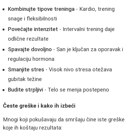
Kombinujte tipove treninga
- Kardio, trening
snage i fleksibilnosti
Povećajte intenzitet
- Intervalni trening daje
odlične rezultate
Spavajte dovoljno
- San je ključan za oporavak i
regulaciju hormona
Smanjite stres
- Visok nivo stresa otežava
gubitak težine
Budite strpljivi
- Telo se menja postepeno
Česte greške i kako ih izbeći
Mnogi koji pokušavaju da smršaju čine iste greške
koje ih koštaju rezultata: