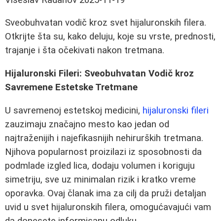
Sveobuhvatan vodič kroz svet hijaluronskih filera.
Otkrijte šta su, kako deluju, koje su vrste, prednosti,
trajanje i šta očekivati nakon tretmana.
Hijaluronski Fileri: Sveobuhvatan Vodič kroz
Savremene Estetske Tretmane
U savremenoj estetskoj medicini,
hijaluronski fileri
zauzimaju značajno mesto kao jedan od
najtraženijih i najefikasnijih nehirurških tretmana.
Njihova popularnost proizilazi iz sposobnosti da
podmlade izgled lica, dodaju volumen i koriguju
simetriju, sve uz minimalan rizik i kratko vreme
oporavka. Ovaj članak ima za cilj da pruži detaljan
uvid u svet hijaluronskih filera, omogućavajući vam
da donesete informisanu odluku.