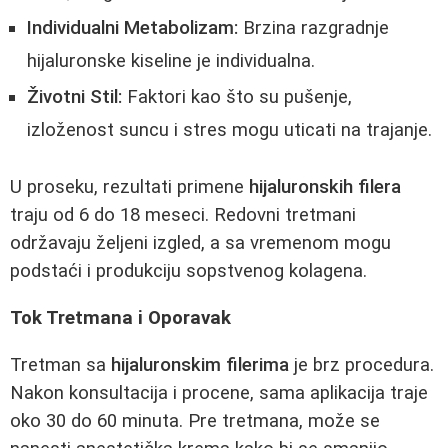
Individualni Metabolizam:
Brzina razgradnje
hijaluronske kiseline je individualna.
Životni Stil:
Faktori kao što su pušenje,
izloženost suncu i stres mogu uticati na trajanje.
U proseku, rezultati primene
hijaluronskih filera
traju od 6 do 18 meseci. Redovni tretmani
održavaju željeni izgled, a sa vremenom mogu
podstaći i produkciju sopstvenog kolagena.
Tok Tretmana i Oporavak
Tretman sa
hijaluronskim filerima
je brz procedura.
Nakon konsultacija i procene, sama aplikacija traje
oko 30 do 60 minuta. Pre tretmana, može se