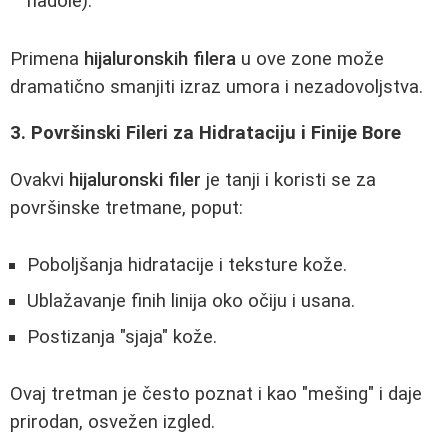
nadole).
Primena
hijaluronskih filera
u ove zone može
dramatično smanjiti izraz umora i nezadovoljstva.
3. Površinski Fileri za Hidrataciju i Finije Bore
Ovakvi
hijaluronski filer
je tanji i koristi se za
površinske tretmane, poput:
Poboljšanja hidratacije i teksture kože.
Ublažavanje finih linija oko očiju i usana.
Postizanja "sjaja" kože.
Ovaj tretman je često poznat i kao "mešing" i daje
prirodan, osvežen izgled.