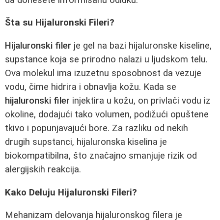
Šta su Hijaluronski Fileri?
Hijaluronski filer
je gel na bazi hijaluronske kiseline,
supstance koja se prirodno nalazi u ljudskom telu.
Ova molekul ima izuzetnu sposobnost da vezuje
vodu, čime hidrira i obnavlja kožu. Kada se
hijaluronski filer
injektira u kožu, on privlači vodu iz
okoline, dodajući tako volumen, podižući opuštene
tkivo i popunjavajući bore. Za razliku od nekih
drugih supstanci, hijaluronska kiselina je
biokompatibilna, što značajno smanjuje rizik od
alergijskih reakcija.
Kako Deluju Hijaluronski Fileri?
Mehanizam delovanja hijaluronskog filera je