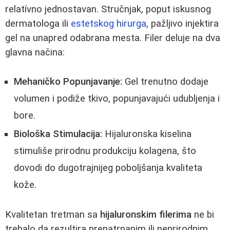
relatívno jednostavan. Stručnjak, poput iskusnog
dermatologa ili
estetskog hirurga
, pažljivo injektira
gel na unapred odabrana mesta. Filer deluje na dva
glavna načina:
Mehaničko Popunjavanje:
Gel trenutno dodaje
volumen i podiže tkivo, popunjavajući udubljenja i
bore.
Biološka Stimulacija:
Hijaluronska kiselina
stimuliše prirodnu produkciju kolagena, što
dovodi do dugotrajnijeg poboljšanja kvaliteta
kože.
Kvalitetan tretman sa
hijaluronskim filerima
ne bi
trebalo da rezultira prenatrpanim ili neprirodnim