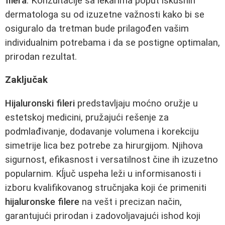
filera
. Konzultacije sa lekarima poput iskusnih
dermatologa su od izuzetne važnosti kako bi se
osiguralo da tretman bude prilagođen vašim
individualnim potrebama i da se postigne optimalan,
prirodan rezultat.
Zaključak
Hijaluronski fileri
predstavljaju moćno oružje u
estetskoj medicini, pružajući rešenje za
podmlađivanje, dodavanje volumena i korekciju
simetrije lica bez potrebe za hirurgijom. Njihova
sigurnost, efikasnost i versatilnost čine ih izuzetno
popularnim. Kĺjuč uspeha leži u informisanosti i
izboru kvalifikovanog stručnjaka koji će primeniti
hijaluronske filere
na vešt i precizan način,
garantujući prirodan i zadovoljavajući ishod koji