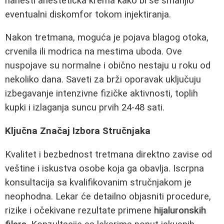
nanesti anestetička krema kako bi se smanjio
eventualni diskomfor tokom injektiranja.
Nakon tretmana, moguća je pojava blagog otoka,
crvenila ili modrica na mestima uboda. Ove
nuspojave su normalne i obično nestaju u roku od
nekoliko dana. Saveti za brži oporavak uključuju
izbegavanje intenzivne fizičke aktivnosti, toplih
kupki i izlaganja suncu prvih 24-48 sati.
Ključna Značaj Izbora Stručnjaka
Kvalitet i bezbednost tretmana direktno zavise od
veštine i iskustva osobe koja ga obavlja. Iscrpna
konsultacija sa kvalifikovanim stručnjakom je
neophodna. Lekar će detailno objasniti procedure,
rizike i očekivane rezultate primene
hijaluronskih