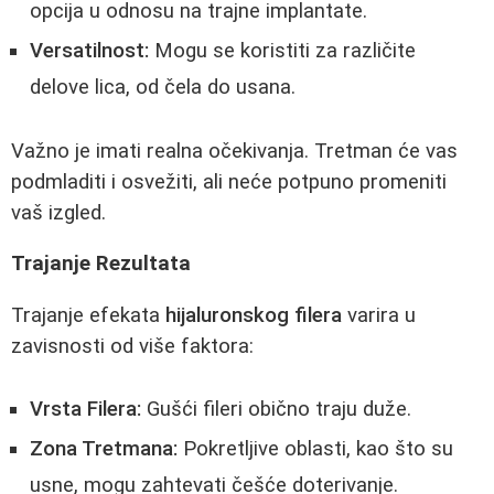
opcija u odnosu na trajne implantate.
Versatilnost:
Mogu se koristiti za različite
delove lica, od čela do usana.
Važno je imati realna očekivanja. Tretman će vas
podmladiti i osvežiti, ali neće potpuno promeniti
vaš izgled.
Trajanje Rezultata
Trajanje efekata
hijaluronskog filera
varira u
zavisnosti od više faktora:
Vrsta Filerа:
Gušći fileri obično traju duže.
Zona Tretmana:
Pokretljive oblasti, kao što su
usne, mogu zahtevati češće doterivanje.