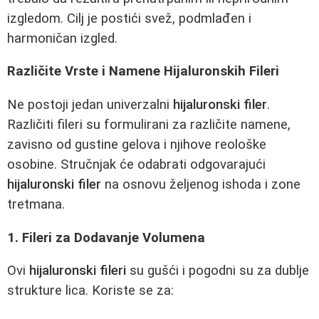
izgledom. Cilj je postići svež, podmlađen i
harmoničan izgled.
Različite Vrste i Namene Hijaluronskih Fileri
Ne postoji jedan univerzalni
hijaluronski filer
.
Različiti fileri su formulirani za različite namene,
zavisno od gustine gelova i njihove reološke
osobine. Stručnjak će odabrati odgovarajući
hijaluronski filer
na osnovu željenog ishoda i zone
tretmana.
1. Fileri za Dodavanje Volumena
Ovi
hijaluronski fileri
su gušći i pogodni su za dublje
strukture lica. Koriste se za: