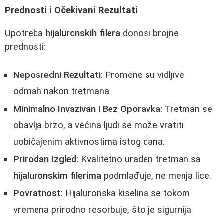
Prednosti i Očekivani Rezultati
Upotreba
hijaluronskih filera
donosi brojne
prednosti:
Neposredni Rezultati:
Promene su vidljive
odmah nakon tretmana.
Minimalno Invazivan i Bez Oporavka:
Tretman se
obavlja brzo, a većina ljudi se može vratiti
uobičajenim aktivnostima istog dana.
Prirodan Izgled:
Kvalitetno uraden tretman sa
hijaluronskim filerima
podmlađuje, ne menja lice.
Povratnost:
Hijaluronska kiselina se tokom
vremena prirodno resorbuje, što je sigurnija