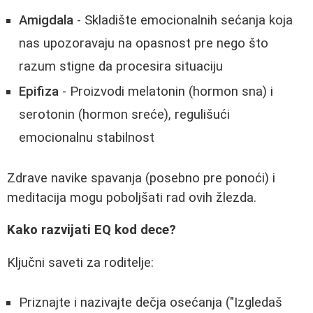
Amigdala
- Skladište emocionalnih sećanja koja
nas upozoravaju na opasnost pre nego što
razum stigne da procesira situaciju
Epifiza
- Proizvodi melatonin (hormon sna) i
serotonin (hormon sreće), regulišući
emocionalnu stabilnost
Zdrave navike spavanja (posebno pre ponoći) i
meditacija mogu poboljšati rad ovih žlezda.
Kako razvijati EQ kod dece?
Ključni saveti za roditelje:
Priznajte i nazivajte dečja osećanja ("Izgledaš