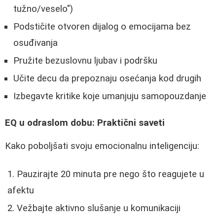
tužno/veselo")
Podstičite otvoren dijalog o emocijama bez
osuđivanja
Pružite bezuslovnu ljubav i podršku
Učite decu da prepoznaju osećanja kod drugih
Izbegavte kritike koje umanjuju samopouzdanje
EQ u odraslom dobu: Praktični saveti
Kako poboljšati svoju emocionalnu inteligenciju:
Pauzirajte 20 minuta pre nego što reagujete u
afektu
Vežbajte aktivno slušanje u komunikaciji