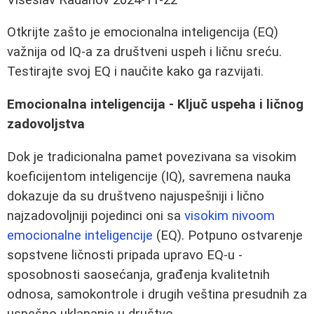
Otkrijte zašto je emocionalna inteligencija (EQ)
važnija od IQ-a za društveni uspeh i ličnu sreću.
Testirajte svoj EQ i naučite kako ga razvijati.
Emocionalna inteligencija - Ključ uspeha i ličnog
zadovoljstva
Dok je tradicionalna pamet povezivana sa visokim
koeficijentom inteligencije (IQ), savremena nauka
dokazuje da su društveno najuspešniji i lično
najzadovoljniji pojedinci oni sa
visokim nivoom
emocionalne inteligencije
(EQ). Potpuno ostvarenje
sopstvene ličnosti pripada upravo EQ-u -
sposobnosti saosećanja, građenja kvalitetnih
odnosa, samokontrole i drugih veština presudnih za
uspešno uklapanje u društvo.