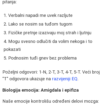
pitanja:
Verbalni napadi me uvek razljute
Lako se nosim sa tuđom tugom
Fizičke pretnje izazivaju moj strah i ljutnju
Mogu svesno odlučiti da volim nekoga i to
pokazati
Podnosim tuđi gnev bez problema
Poželjni odgovori: 1-N, 2-T, 3-T, 4-T, 5-T. Veći broj
"T" odgovora ukazuje na
razvijeniji EQ
.
Biologija emocija: Amigdala i epifiza
Naše emocije kontrolišu određeni delovi mozga: