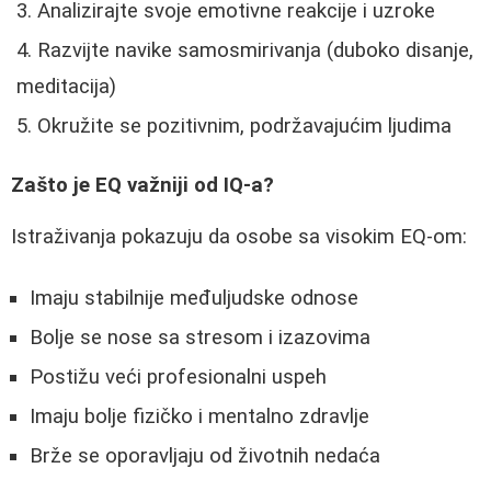
Analizirajte svoje emotivne reakcije i uzroke
Razvijte navike samosmirivanja (duboko disanje,
meditacija)
Okružite se pozitivnim, podržavajućim ljudima
Zašto je EQ važniji od IQ-a?
Istraživanja pokazuju da osobe sa visokim EQ-om:
Imaju stabilnije međuljudske odnose
Bolje se nose sa stresom i izazovima
Postižu veći profesionalni uspeh
Imaju bolje fizičko i mentalno zdravlje
Brže se oporavljaju od životnih nedaća