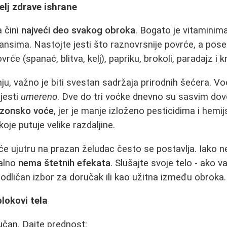
elj zdrave ishrane
a čini
najveći deo svakog obroka
. Bogato je vitaminim
dansima. Nastojte jesti što raznovrsnije povrće, a pos
vrće (spanać, blitva, kelj), papriku, brokoli, paradajz i 
nju, važno je biti svestan sadržaja prirodnih šećera. V
 jesti
umereno
. Dve do tri voćke dnevno su sasvim dov
zonsko voće
, jer je manje izloženo pesticidima i hem
je putuje velike razdaljine.
voće ujutru na prazan želudac često se postavlja. Iako ne
alno
nema štetnih efekata
. Slušajte svoje telo - ako 
e odličan izbor za doručak ili kao užitna između obroka.
blokovi tela
jučan. Dajte prednost: