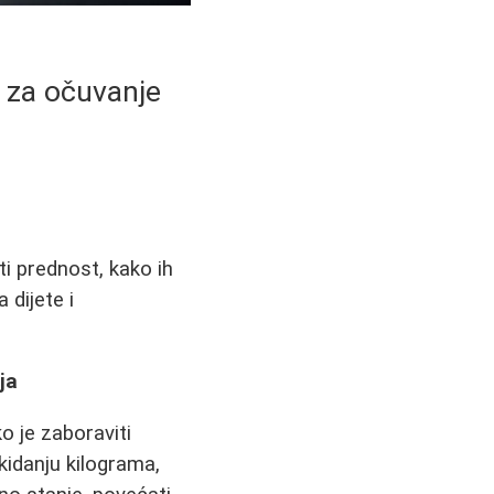
i za očuvanje
i prednost, kako ih
 dijete i
ja
o je zaboraviti
kidanju kilograma,