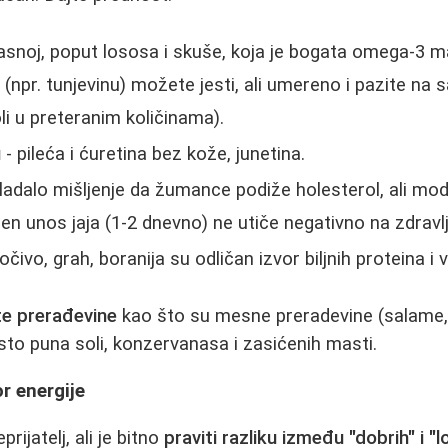
noj, poput lososa i skuše, koja je bogata omega-3 m
 (npr. tunjevinu) možete jesti, ali umereno i pazite na
oli u preteranim količinama).
u
- pileća i ćuretina bez kože, junetina.
ladalo mišljenje da žumance podiže holesterol, ali mod
n unos jaja (1-2 dnevno) ne utiče negativno na zdravlje
očivo, grah, boranija su odličan izvor biljnih proteina i 
e prerađevine
kao što su mesne preradevine (salame,
esto puna soli, konzervanasa i zasićenih masti.
or energije
eprijatelj, ali je bitno
praviti razliku između "dobrih" i "l