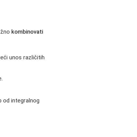
važno
kombinovati
veći unos različitih
e.
eb od integralnog