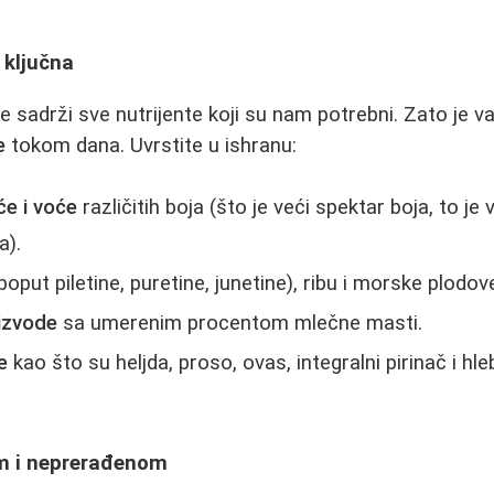
 ključna
e sadrži sve nutrijente koji su nam potrebni. Zato je 
e
tokom dana. Uvrstite u ishranu:
e i voće
različitih boja (što je veći spektar boja, to je 
a).
poput piletine, puretine, junetine), ribu i morske plodov
oizvode
sa umerenim procentom mlečne masti.
e
kao što su heljda, proso, ovas, integralni pirinač i hl
m i neprerađenom