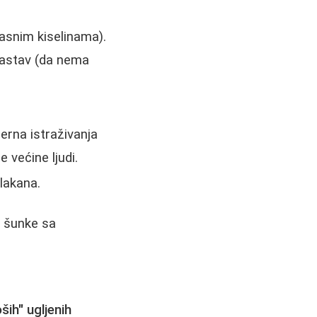
asnim kiselinama).
 sastav (da nema
erna istraživanja
 većine ljudi.
vlakana.
 šunke sa
oših" ugljenih