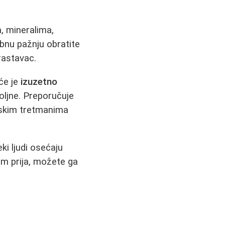
a, mineralima,
ebnu pažnju obratite
krastavac.
oće je
izuzetno
oljne. Preporučuje
ijskim tretmanima
ki ljudi osećaju
vam prija, možete ga