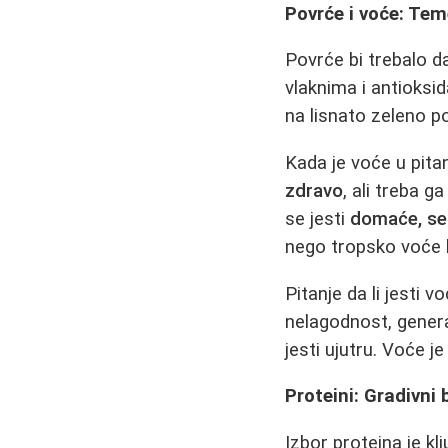
Povrće i voće: Tem
Povrće bi trebalo d
vlaknima i antioksi
na lisnato zeleno po
Kada je voće u pita
zdravo
, ali treba ga
se jesti
domaće, se
nego tropsko voće ko
Pitanje da li jesti 
nelagodnost, gener
jesti ujutru. Voće j
Proteini: Gradivni 
Izbor proteina je kl