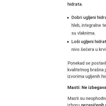
hidrata
.
Dobri ugljeni hidr
hleb, integralne t
su vlaknima.
Loši ugljeni hidrat
nivo šećera u krvi
Ponekad se postavlja
kvalitetnog brašna 
izvorima ugljenih hi
Masti: Ne izbegava
Masti su neophodne 
izboru
nezasićenih