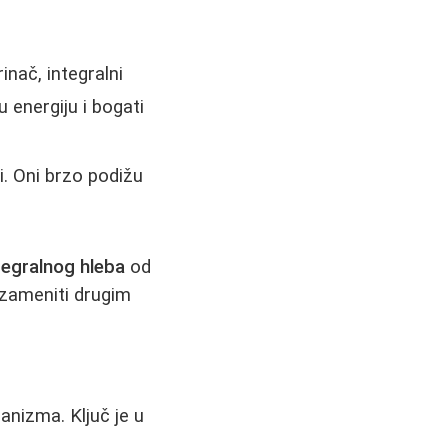
rinač, integralni
 energiju i bogati
iši. Oni brzo podižu
tegralnog hleba
od
 zameniti drugim
nizma. Ključ je u