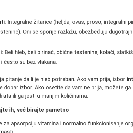
ati
: Integralne žitarice (heljda, ovas, proso, integralni pi
estenine). Oni se sporije razlažu, obezbeđuju dugotrajnu
i
: Beli hleb, beli pirinač, obične testenine, kolači, slatk
 i često su bez vlakana.
 pitanje da li je hleb potreban. Ako vam prija, izbor
in
je dobar izbor. Ako osetite da vam ne prija, možete ga
drata ili ga jesti u manjim količinama.
jte ih, već birajte pametno
za apsorpciju vitamina i normalno funkcionisanje orga
 masti
.