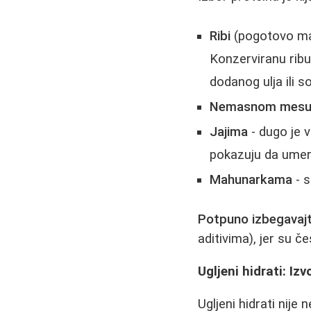
Ribi
(pogotovo mas
Konzerviranu ribu
dodanog ulja ili s
Nemasnom mes
Jajima
- dugo je v
pokazuju da umere
Mahunarkama
- s
Potpuno izbegavajt
aditivima), jer su č
Ugljeni hidrati: Izv
Ugljeni hidrati nije n