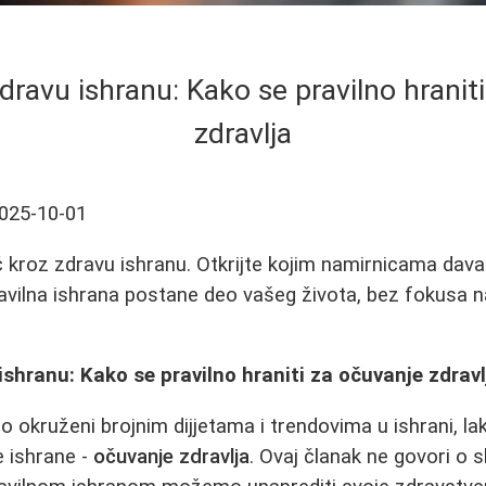
dravu ishranu: Kako se pravilno hranit
zdravlja
025-10-01
kroz zdravu ishranu. Otkrijte kojim namirnicama davat
ravilna ishrana postane deo vašeg života, bez fokusa na
ishranu: Kako se pravilno hraniti za očuvanje zdravl
okruženi brojnim dijjetama i trendovima u ishrani, lak
e ishrane -
očuvanje zdravlja
. Ovaj članak ne govori o s