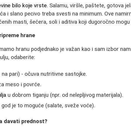
vine bilo koje vrste
. Salamu, viršle, paštete, gotova j
pića i slano pecivo treba svesti na minimum. Ove namir
ćenih masti, šećera, soli i aditiva koji dugoročno mogu š
pripreme hrane
remamo hranu podjednako je važan kao i sam izbor nam
lju, odaberite:
na pari) - očuva nutritivne sastojke.
za meso i povrće.
lja
u dobrom tiganju (npr. od nelepljivog materijala).
 god je to moguće (salate, sveže voće).
 davati prednost?