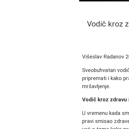
Vodič kroz z
Višeslav Radanov
2
Sveobuhvatan vodič 
pripremati i kako p
mršavljenje.
Vodič kroz zdravu 
U vremenu kada smo 
pravi smisao zdrav