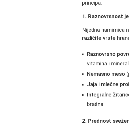
principa:
1. Raznovrsnost je
Nijedna namirnica n
različite vrste hran
Raznovrsno povrć
vitamina i mineral
Nemasno meso
(
Jaja i mlečne pr
Integralne žitaric
brašna.
2. Prednost sveže