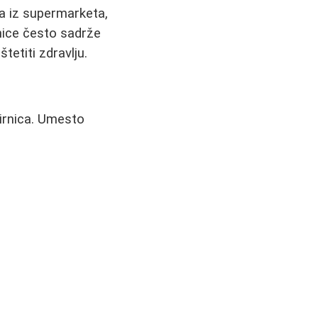
ela iz supermarketa,
nice često sadrže
tetiti zdravlju.
irnica. Umesto