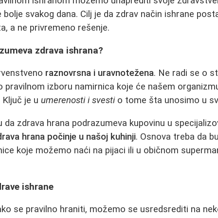
avilnom ishranom možemo unaprediti svoje zdravstven
se bolje svakog dana. Cilj je da zdrav način ishrane po
a, a ne privremeno rešenje.
azumeva zdrava ishrana?
prvenstveno
raznovrsna i uravnotežena
. Ne radi se o 
 o pravilnom izboru namirnica koje će našem organizm
 Ključ je u
umerenosti i svesti
o tome šta unosimo u svo
u da zdrava hrana podrazumeva kupovinu u specijalizo
rava hrana počinje u našoj kuhinji
. Osnova treba da b
ce koje možemo naći na pijaci ili u običnom supermark
drave ishrane
ako se pravilno hraniti, možemo se usredsrediti na neko