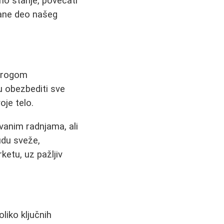
o stanje, povećati
stane deo našeg
strogom
u obezbediti sve
je telo.
vanim radnjama, ali
udu sveže,
etu, uz pažljiv
liko ključnih