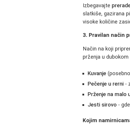
Izbegavajte
prerade
slatkiše, gazirana 
visoke količine zasi
3. Pravilan način 
Način na koji prip
prženja u dubokom u
Kuvanje
(posebno 
Pečenje u rerni
- 
Prženje na malo u
Jesti sirovo
- gde
Kojim namirnicama