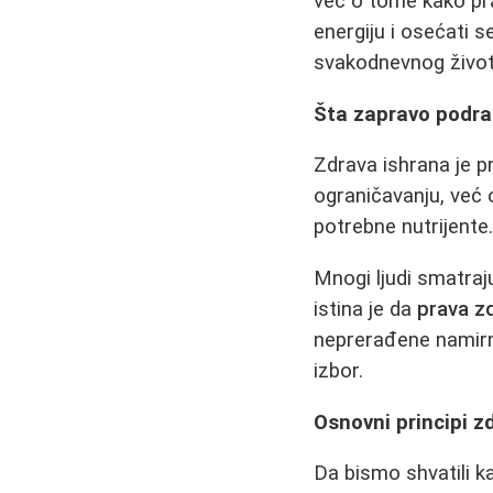
već o tome kako pr
energiju i osećati 
svakodnevnog život
Šta zapravo podr
Zdrava ishrana je 
ograničavanju, već
potrebne nutrijente.
Mnogi ljudi smatraj
istina je da
prava zd
neprerađene namirni
izbor.
Osnovni principi z
Da bismo shvatili k