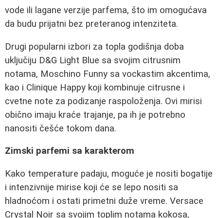
vode ili lagane verzije parfema, što im omogućava
da budu prijatni bez preteranog intenziteta.
Drugi popularni izbori za topla godišnja doba
uključiju D&G Light Blue sa svojim citrusnim
notama, Moschino Funny sa vockastim akcentima,
kao i Clinique Happy koji kombinuje citrusne i
cvetne note za podizanje raspoloženja. Ovi mirisi
obično imaju kraće trajanje, pa ih je potrebno
nanositi češće tokom dana.
Zimski parfemi sa karakterom
Kako temperature padaju, moguće je nositi bogatije
i intenzivnije mirise koji će se lepo nositi sa
hladnoćom i ostati primetni duže vreme. Versace
Crystal Noir sa svojim toplim notama kokosa,