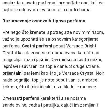
snalazite u svetu parfema i pronađete onaj koji će
najbolje odgovarati vašem stilu i potrebama.
Razumevanje osnovnih tipova parfema
Pre nego što krenete u potragu za novim mirisom,
važno je upoznati se sa osnovnim kategorijama
parfema.
Cvetni parfemi
poput Versace Bright
Crystal karakterišu se notama cveća kao što su
magnolija, ruža i jasmin. Ovi mirisi su često nežni,
lepršavi i savršeni za tople dane. S druge strane,
orijentalni parfemi
kao što je Versace Crystal Noir
nude bogatije, toplije note poput vanile, ambree i
kokosa, što ih čini idealnim za hladnije mesece.
Drvenasti parfemi
karakterišu se notama
sandalovine, cedra i patuljka, dajući im zemljan i