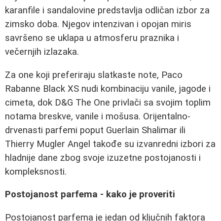
karanfile i sandalovine predstavlja odličan izbor za
zimsko doba. Njegov intenzivan i opojan miris
savršeno se uklapa u atmosferu praznika i
večernjih izlazaka.
Za one koji preferiraju slatkaste note, Paco
Rabanne Black XS nudi kombinaciju vanile, jagode i
cimeta, dok D&G The One privlači sa svojim toplim
notama breskve, vanile i mošusa. Orijentalno-
drvenasti parfemi poput Guerlain Shalimar ili
Thierry Mugler Angel takođe su izvanredni izbori za
hladnije dane zbog svoje izuzetne postojanosti i
kompleksnosti.
Postojanost parfema - kako je proveriti
Postojanost parfema je jedan od ključnih faktora