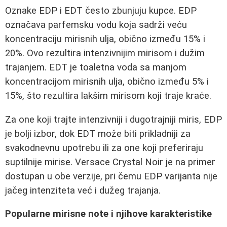
Oznake EDP i EDT često zbunjuju kupce. EDP
označava parfemsku vodu koja sadrži veću
koncentraciju mirisnih ulja, obično između 15% i
20%. Ovo rezultira intenzivnijim mirisom i dužim
trajanjem. EDT je toaletna voda sa manjom
koncentracijom mirisnih ulja, obično između 5% i
15%, što rezultira lakšim mirisom koji traje kraće.
Za one koji trajte intenzivniji i dugotrajniji miris, EDP
je bolji izbor, dok EDT može biti prikladniji za
svakodnevnu upotrebu ili za one koji preferiraju
suptilnije mirise. Versace Crystal Noir je na primer
dostupan u obe verzije, pri čemu EDP varijanta nije
jačeg intenziteta već i dužeg trajanja.
Popularne mirisne note i njihove karakteristike