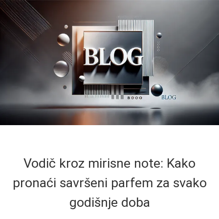
Vodič kroz mirisne note: Kako
pronaći savršeni parfem za svako
godišnje doba