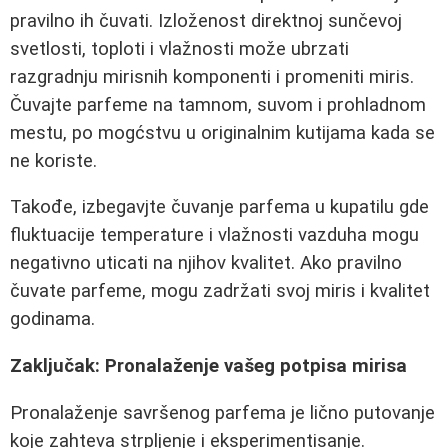
pravilno ih čuvati. Izloženost direktnoj sunčevoj
svetlosti, toploti i vlažnosti može ubrzati
razgradnju mirisnih komponenti i promeniti miris.
Čuvajte parfeme na tamnom, suvom i prohladnom
mestu, po mogćstvu u originalnim kutijama kada se
ne koriste.
Takođe, izbegavjte čuvanje parfema u kupatilu gde
fluktuacije temperature i vlažnosti vazduha mogu
negativno uticati na njihov kvalitet. Ako pravilno
čuvate parfeme, mogu zadržati svoj miris i kvalitet
godinama.
Zaključak: Pronalaženje vašeg potpisa mirisa
Pronalaženje savršenog parfema je lično putovanje
koje zahteva strpljenje i eksperimentisanje.