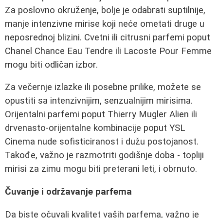
Za poslovno okruženje, bolje je odabrati suptilnije,
manje intenzivne mirise koji neće ometati druge u
neposrednoj blizini. Cvetni ili citrusni parfemi poput
Chanel Chance Eau Tendre ili Lacoste Pour Femme
mogu biti odličan izbor.
Za večernje izlazke ili posebne prilike, možete se
opustiti sa intenzivnijim, senzualnijim mirisima.
Orijentalni parfemi poput Thierry Mugler Alien ili
drvenasto-orijentalne kombinacije poput YSL
Cinema nude sofisticiranost i dužu postojanost.
Takođe, važno je razmotriti godišnje doba - topliji
mirisi za zimu mogu biti preterani leti, i obrnuto.
Čuvanje i održavanje parfema
Da biste očuvali kvalitet vaših parfema, važno je