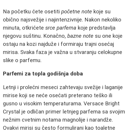
Na početku ćete osetiti
početne note
koje su
obično najsvežije i najintenzivnije. Nakon nekoliko
minuta, otkrićete
srce parfema
koje predstavlja
njegovu suštinu. Konačno,
bazne note
su one koje
ostaju na kozi najduže i formiraju trajni osećaj
mirisa. Svaka faza je važna u stvaranju celokupne
slike o parfemu.
Parfemi za topla godišnja doba
Letnji i prolećni meseci zahtevaju svežije i laganije
mirise koji se neće osećati preterano teško ili
gusno u visokim temperaturama. Versace Bright
Crystal je odličan primer letnjeg parfema sa svojim
nežnim cvetnim notama magnolije i narandže.
Ovakvi mirisi su često formulirani kao toaletne