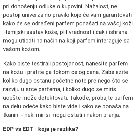
pri donošenju odluke o kupovini. Nažalost, ne
postoji univerzalno pravilo koje će vam garantovati
kako će se određeni parfem ponašati na vašoj koži.
Hemijski sastav kože, pH vrednost i čak i ishrana
mogu uticati na način na koji parfem interaguje sa
vašom kožom.
Kako biste testirali postojanost, nanesite parfem
na kožu i pratite ga tokom celog dana. Zabeležite
koliko dugo ostanu početne note pre nego što se
razviju u srce parfema, i koliko dugo se miris
uopšte može detektovati. Takođe, probajte parfem
na delu odeće kako biste videli kako se ponaša na
tkanini - neki mirisi mogu ostati i nakon pranja.
EDP vs EDT - koja je razlika?