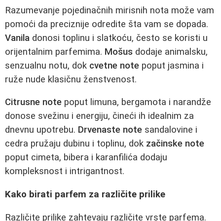
Razumevanje pojedinačnih mirisnih nota može vam
pomoći da preciznije odredite šta vam se dopada.
Vanila
donosi toplinu i slatkoću, često se koristi u
orijentalnim parfemima.
Mošus
dodaje animalsku,
senzualnu notu, dok
cvetne note
poput jasmina i
ruže nude klasičnu ženstvenost.
Citrusne note
poput limuna, bergamota i narandže
donose svežinu i energiju, čineći ih idealnim za
dnevnu upotrebu.
Drvenaste note
sandalovine i
cedra pružaju dubinu i toplinu, dok
začinske note
poput cimeta, bibera i karanfilića dodaju
kompleksnost i intrigantnost.
Kako birati parfem za različite prilike
Različite prilike zahtevaju različite vrste parfema.