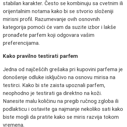
stabilan karakter. Često se kombinuju sa cvetnim ili
orijentalnim notama kako bi se stvorio složeniji
mirisni profil. Razumevanje ovih osnovnih
kategorija pomoći će vam da suzite izbor i lakše
pronađete parfem koji odgovara vašim
preferencijama.
Kako pravilno testirati parfem
Jedna od najčešćih grešaka pri kupovini parfema je
donošenje odluke isključivo na osnovu mirisa na
testirci. Kako bi ste zaista upoznali parfem,
neophodno je testirati ga direktno na koži.
Nanesite malu količinu na pregib ručnog zgloba ili
podlakticu i ostavite ga najmanje nekoliko sati kako
biste mogli da pratite kako se miris razvija tokom
vremena.