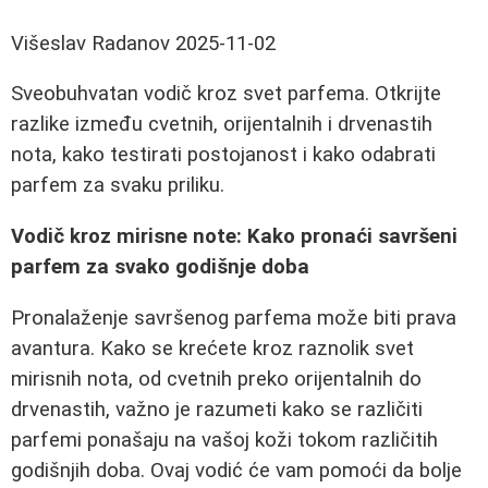
Višeslav Radanov
2025-11-02
Sveobuhvatan vodič kroz svet parfema. Otkrijte
razlike između cvetnih, orijentalnih i drvenastih
nota, kako testirati postojanost i kako odabrati
parfem za svaku priliku.
Vodič kroz mirisne note: Kako pronaći savršeni
parfem za svako godišnje doba
Pronalaženje savršenog parfema može biti prava
avantura. Kako se krećete kroz raznolik svet
mirisnih nota, od cvetnih preko orijentalnih do
drvenastih, važno je razumeti kako se različiti
parfemi ponašaju na vašoj koži tokom različitih
godišnjih doba. Ovaj vodić će vam pomoći da bolje