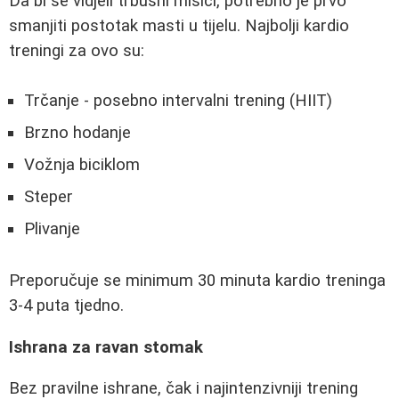
Da bi se vidjeli trbušni mišići, potrebno je prvo
smanjiti postotak masti u tijelu. Najbolji kardio
treningi za ovo su:
Trčanje - posebno intervalni trening (HIIT)
Brzno hodanje
Vožnja biciklom
Steper
Plivanje
Preporučuje se minimum 30 minuta kardio treninga
3-4 puta tjedno.
Ishrana za ravan stomak
Bez pravilne ishrane, čak i najintenzivniji trening