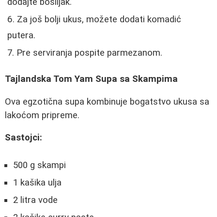
dodajte bosiljak.
Za još bolji ukus, možete dodati komadić
putera.
Pre serviranja pospite parmezanom.
Tajlandska Tom Yam Supa sa Skampima
Ova egzotična supa kombinuje bogatstvo ukusa sa
lakoćom pripreme.
Sastojci:
500 g skampi
1 kašika ulja
2 litra vode