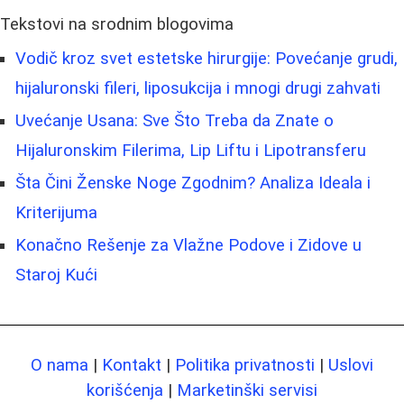
Tekstovi na srodnim blogovima
Vodič kroz svet estetske hirurgije: Povećanje grudi,
hijaluronski fileri, liposukcija i mnogi drugi zahvati
Uvećanje Usana: Sve Što Treba da Znate o
Hijaluronskim Filerima, Lip Liftu i Lipotransferu
Šta Čini Ženske Noge Zgodnim? Analiza Ideala i
Kriterijuma
Konačno Rešenje za Vlažne Podove i Zidove u
Staroj Kući
O nama
|
Kontakt
|
Politika privatnosti
|
Uslovi
korišćenja
|
Marketinški servisi