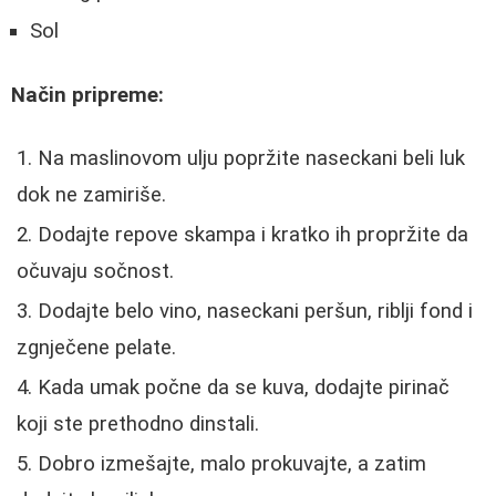
Sol
Način pripreme:
Na maslinovom ulju popržite naseckani beli luk
dok ne zamiriše.
Dodajte repove skampa i kratko ih propržite da
očuvaju sočnost.
Dodajte belo vino, naseckani peršun, riblji fond i
zgnječene pelate.
Kada umak počne da se kuva, dodajte pirinač
koji ste prethodno dinstali.
Dobro izmešajte, malo prokuvajte, a zatim