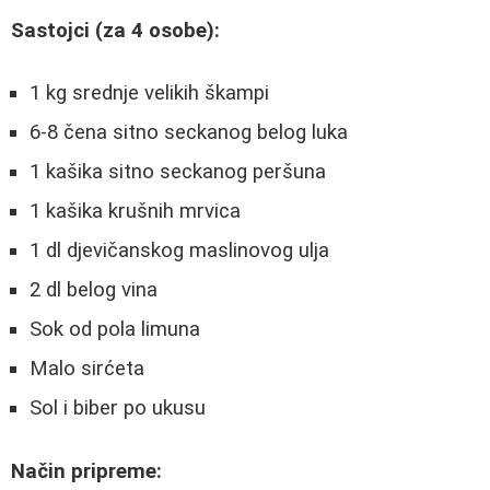
Sastojci (za 4 osobe):
1 kg srednje velikih škampi
6-8 čena sitno seckanog belog luka
1 kašika sitno seckanog peršuna
1 kašika krušnih mrvica
1 dl djevičanskog maslinovog ulja
2 dl belog vina
Sok od pola limuna
Malo sirćeta
Sol i biber po ukusu
Način pripreme: