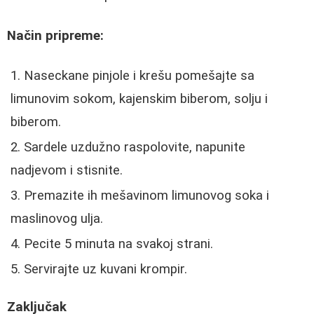
Način pripreme:
Naseckane pinjole i krešu pomešajte sa
limunovim sokom, kajenskim biberom, solju i
biberom.
Sardele uzdužno raspolovite, napunite
nadjevom i stisnite.
Premazite ih mešavinom limunovog soka i
maslinovog ulja.
Pecite 5 minuta na svakoj strani.
Servirajte uz kuvani krompir.
Zaključak