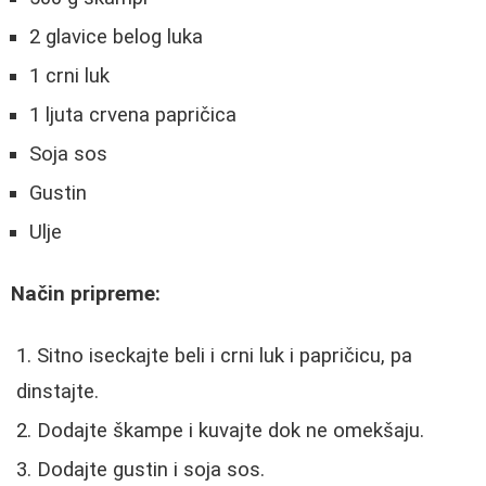
2 glavice belog luka
1 crni luk
1 ljuta crvena papričica
Soja sos
Gustin
Ulje
Način pripreme:
Sitno iseckajte beli i crni luk i papričicu, pa
dinstajte.
Dodajte škampe i kuvajte dok ne omekšaju.
Dodajte gustin i soja sos.