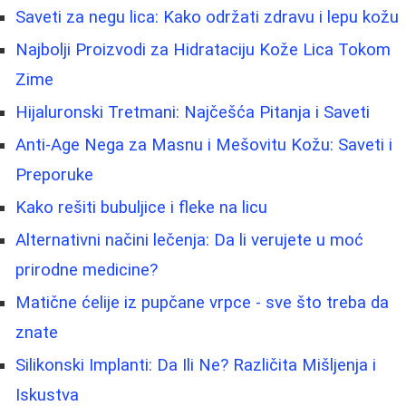
Saveti za negu lica: Kako održati zdravu i lepu kožu
Najbolji Proizvodi za Hidrataciju Kože Lica Tokom
Zime
Hijaluronski Tretmani: Najčešća Pitanja i Saveti
Anti-Age Nega za Masnu i Mešovitu Kožu: Saveti i
Preporuke
Kako rešiti bubuljice i fleke na licu
Alternativni načini lečenja: Da li verujete u moć
prirodne medicine?
Matične ćelije iz pupčane vrpce - sve što treba da
znate
Silikonski Implanti: Da Ili Ne? Različita Mišljenja i
Iskustva