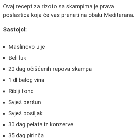
Ovaj recept za rizoto sa skampima je prava
poslastica koja će vas preneti na obalu Mediterana.
Sastojci:
Maslinovo ulje
Beli luk
20 dag očišćenih repova skampa
1 dl belog vina
Riblji fond
Svjež peršun
Svjež bosiljak
30 dag pelata iz konzerve
35 dag pirinča