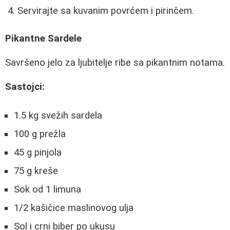
Servirajte sa kuvanim povrćem i pirinčem.
Pikantne Sardele
Savršeno jelo za ljubitelje ribe sa pikantnim notama.
Sastojci:
1.5 kg svežih sardela
100 g prežla
45 g pinjola
75 g kreše
Sok od 1 limuna
1/2 kašičice maslinovog ulja
Sol i crni biber po ukusu