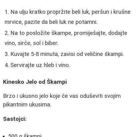
Na ulju kratko propržite beli luk, peršun i krušne
mrvice, pazite da beli luk ne potamni.
Na to posložite škampe, promiješajte, dodajte
vino, sirće, sol i biber.
Kuvajte 5-8 minuta, zavisi od veličine škampi.
Servirajte uz hleb i vino.
Kinesko Jelo od Škampi
Brzo i ukusno jelo koje će vas oduševiti svojim
pikantnim ukusima.
Sastojci:
500 g škampi