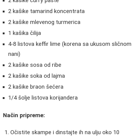
2 kašike curry paste
2 kašike tamarind koncentrata
2 kašike mlevenog turmerica
1 kašika čilija
4-8 listova keffir lime (korena sa ukusom sličnom
nani)
2 kašike sosa od ribe
2 kašike soka od lajma
2 kašike braon šećera
1/4 šolje listova korijandera
Način pripreme:
Očistite skampe i dinstajte ih na ulju oko 10