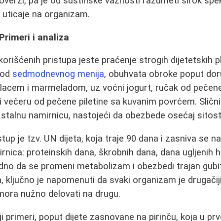
roverzi, pa je od suštinske važnosti razumeti širok sp
e uticaje na organizam.
 Primeri i analiza
orišćenih pristupa jeste praćenje strogih dijetetskih 
i od
sedmodnevnog menija
, obuhvata obroke poput dor
lacem i marmeladom, uz voćni jogurt, ručak od pečen
i večeru od pečene piletine sa kuvanim povrćem. Slični
o stalnu namirnicu, nastojeći da obezbede osećaj sitost
tup je tzv. UN dijeta, koja traje 90 dana i zasniva se 
irnica: proteinskih dana, škrobnih dana, dana ugljenih h
dno da se promeni metabolizam i obezbedi trajan gubi
 ključno je napomenuti da svaki organizam je drugačiji
mora nužno delovati na drugu.
i primeri, poput dijete zasnovane na pirinču, koja u prv