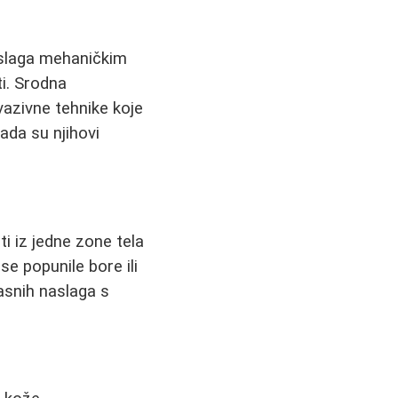
aslaga mehaničkim
ti. Srodna
nvazivne tehnike koje
ada su njihovi
i iz jedne zone tela
 se popunile bore ili
asnih naslaga s