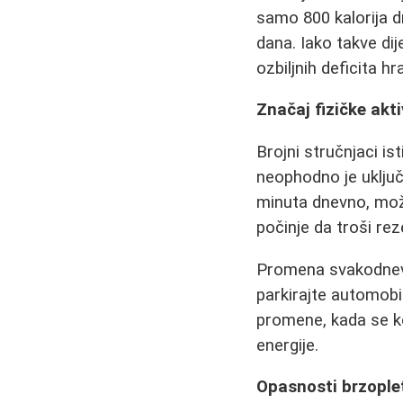
samo 800 kalorija d
dana. Iako takve di
ozbiljnih deficita hra
Značaj fizičke akt
Brojni stručnjaci is
neophodno je uključ
minuta dnevno, mož
počinje da troši rez
Promena svakodnevn
parkirajte automobi
promene, kada se k
energije.
Opasnosti brzopleti