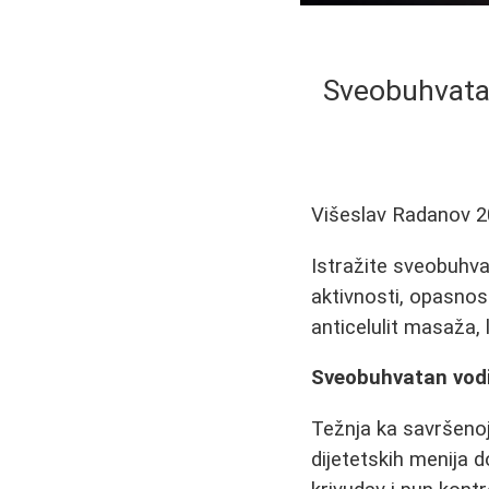
Sveobuhvatan
Višeslav Radanov
2
Istražite sveobuhvat
aktivnosti, opasno
anticelulit masaža, 
Sveobuhvatan vodi
Težnja ka savršenoj
dijetetskih menija 