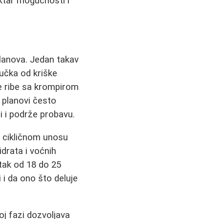
ektar mogućnosti i
planova. Jedan takav
učka od kriške
e ribe sa krompirom
 planovi često
i i podrže probavu.
na cikličnom unosu
idrata i voćnih
tak od 18 do 25
 i da ono što deluje
oj fazi dozvoljava