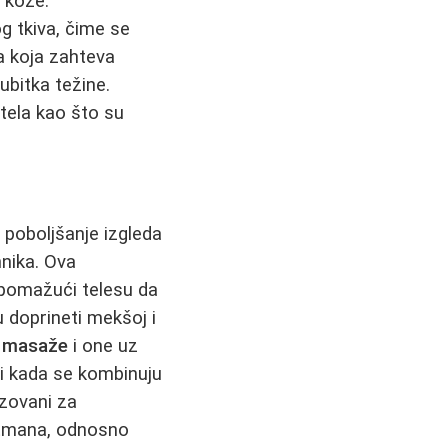
 kože.
g tkiva, čime se
 koja zahteva
bitka težine.
 tela kao što su
j poboljšanje izgleda
hnika. Ova
otpomažući telesu da
doprineti mekšoj i
it masaže
i one uz
ji kada se kombinuju
izovani za
retmana, odnosno