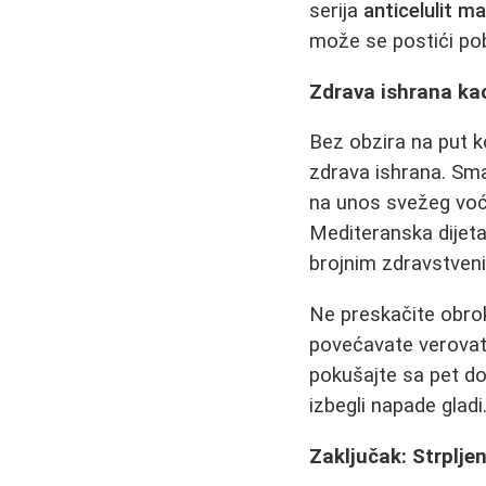
serija
anticelulit m
može se postići pob
Zdrava ishrana ka
Bez obzira na put k
zdrava ishrana. Sma
na unos svežeg voća
Mediteranska dijeta
brojnim zdravstven
Ne preskačite obro
povećavate verovatn
pokušajte sa pet do
izbegli napade gladi
Zaključak: Strpljen