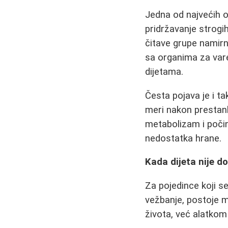
Jedna od najvećih o
pridržavanje strogih
čitave grupe namir
sa organima za vare
dijetama.
Česta pojava je i ta
meri nakon prestank
metabolizam i počin
nedostatka hrane.
Kada dijeta nije d
Za pojedince koji s
vežbanje, postoje 
života, već alatkom