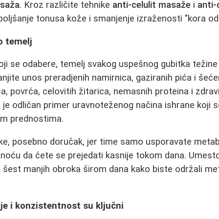
asaža
. Kroz različite tehnike
anti-celulit masaže
i
anti-
oljšanje tonusa kože i smanjenje izraženosti "kora od
o temelj
oji se odabere, temelj svakog uspešnog gubitka težine
njite unos preradjenih namirnica, gaziranih pića i šeće
, povrća, celovitih žitarica, nemasnih proteina i zdrav
 je odličan primer uravnoteženog načina ishrane koji 
im prednostima.
ke, posebno doručak, jer time samo usporavate metab
oću da ćete se prejedati kasnije tokom dana. Umesto 
 šest manjih obroka širom dana kako biste održali me
.
je i konzistentnost su ključni