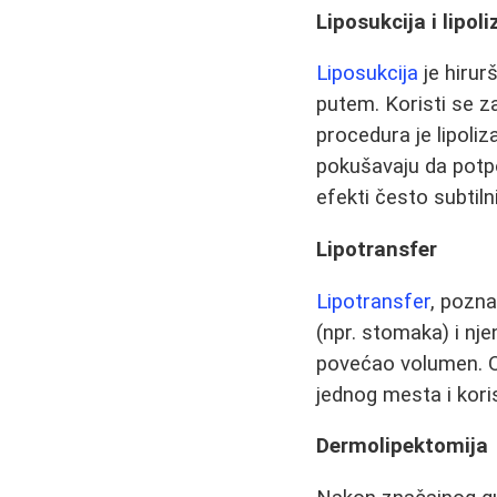
Liposukcija i lipoli
Liposukcija
je hirur
putem. Koristi se z
procedura je lipoliz
pokušavaju da potpo
efekti često subtilnij
Lipotransfer
Lipotransfer
, pozna
(npr. stomaka) i njen
povećao volumen. O
jednog mesta i kori
Dermolipektomija