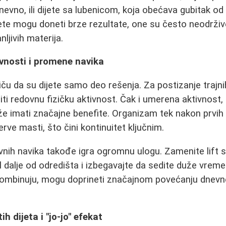
nevno, ili dijete sa lubenicom, koja obećava gubitak od
jete mogu doneti brze rezultate, one su često neodrži
nljivih materija.
ivnosti i promene navika
tiču da su dijete samo deo rešenja. Za postizanje trajni
iti redovnu fizičku aktivnost. Čak i umerena aktivnost,
e imati značajne benefite. Organizam tek nakon prvih
erve masti, što čini kontinuitet ključnim.
ih navika takođe igra ogromnu ulogu. Zamenite lift 
l dalje od odredišta i izbegavajte da sedite duže vrem
ombinuju, mogu doprineti značajnom povećanju dnevn
h dijeta i "jo-jo" efekat