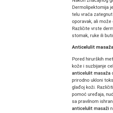
Nakon značajnog gu
Dermolipektomija je
telu vraća zategnut
oporavak, ali može
Različite vrste der
stomak, ruke ili buti
Anticelulit masaža
Pored hirurških meto
kože i suzbijanje cel
anticelulit masaža
d
prirodno ukloni tok
glađoj koži. Različit
pomoć uređaja, nud
sa pravilnom ishran
anticelulit masaži
n