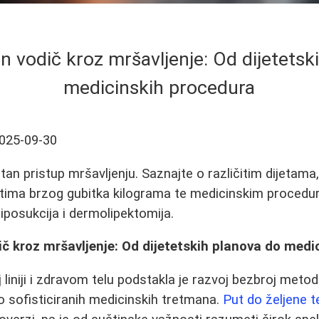
 vodič kroz mršavljenje: Od dijetetsk
medicinskih procedura
025-09-30
an pristup mršavljenju. Saznajte o različitim dijetama,
stima brzog gubitka kilograma te medicinskim proced
liposukcija i dermolipektomija.
č kroz mršavljenje: Od dijetetskih planova do medi
 liniji i zdravom telu podstakla je razvoj bezbroj meto
do sofisticiranih medicinskih tretmana.
Put do željene t