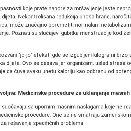
pasnosti koje prate napore za mršavljenje jeste nepr
 dijeta. Nekontrolisana redukcija unosa hrane, naročito
nica, može značajno poremetiti normalan metabolizam 
nje. Poznati su slučajevi gubitka menstruacije kod že
kozvani "jo-jo" efekat, gde se izgubljeni kilogrami brzo 
a dijete. Ovo se dešava jer organizam, usled stresa o
je da čuva svaku unetu kaloriju kao odbranu od poten
ovoljna: Medicinske procedure za uklanjanje masnih
e suočavaju sa upornim masnim naslagama koje ne reag
medicinske procedure. One se ne smatraju zamenskom
 za rešavanje specifičnih problema.