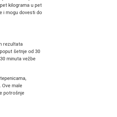
 pet kilograma u pet
ve i mogu dovesti do
h rezultata
 poput šetnje od 30
 30 minuta vežbe
stepenicama,
e. Ove male
e potrošnje