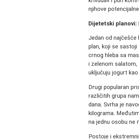
krivudav i pun kont
njihove potencijaln
Dijetetski planovi:
Jedan od najčešće k
plan, koji se sastoj
crnog hleba sa mas
i zelenom salatom, 
uključuju jogurt ka
Drugi popularan pris
različitih grupa nam
dana. Svrha je navo
kilograma. Međutim,
na jednu osobu ne 
Postoje i ekstremnij