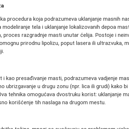
za
ška procedura koja podrazumeva uklanjanje masnih n
a modeliranje tela i uklanjanje lokalizovanih depoa mas
a, proces razgradnje masti unutar ćelija. Postoje i nei
mognu prirodnu lipolizu, poput lasera ili ultrazvuka, m
i.
t i kao presađivanje masti, podrazumeva vadjenje mast
o ubrizgavanje u drugu zonu (npr. lica ili grudi) kako bi
va tehnika omogućava dvostruku korist: uklanjanje m
sno korišćenje tih naslaga na drugom mestu.