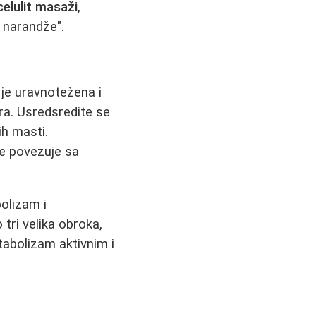
celulit masaži
,
 narandže".
 je uravnotežena i
ra. Usredsredite se
ih masti.
se povezuje sa
olizam i
tri velika obroka,
tabolizam aktivnim i