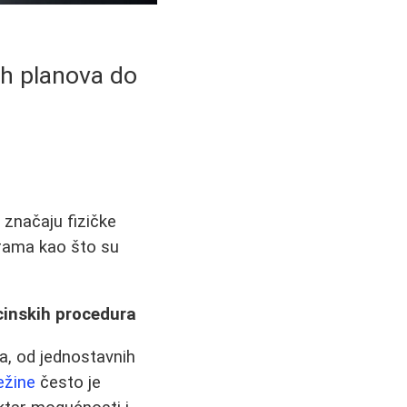
ih planova do
 značaju fizičke
urama kao što su
cinskih procedura
da, od jednostavnih
ežine
često je