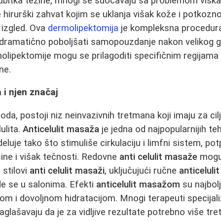
bitka težine, mnogi se suočavaju sa problemom viska
 hirurški zahvat kojim se uklanja višak kože i potkozno
 izgled. Ova
dermolipektomija
je kompleksna procedura
 dramatično poboljšati samopouzdanje nakon velikog gu
molipektomije mogu se prilagoditi specifičnim regijama
ne.
 i njen značaj
da, postoji niz neinvazivnih tretmana koji imaju za cil
ulita.
Anticelulit masaža
je jedna od najpopularnijih te
eluje tako što stimuliše cirkulaciju i limfni sistem, p
sine i višak tečnosti. Redovne
anti celulit masaže
mogu 
i stilovi
anti celulit masaži
, uključujući ručne
anticelul
e se u salonima. Efekti
anticelulit masažom
su najbol
om i dovoljnom hidratacijom. Mnogi terapeuti specijal
aglašavaju da je za vidljive rezultate potrebno više t