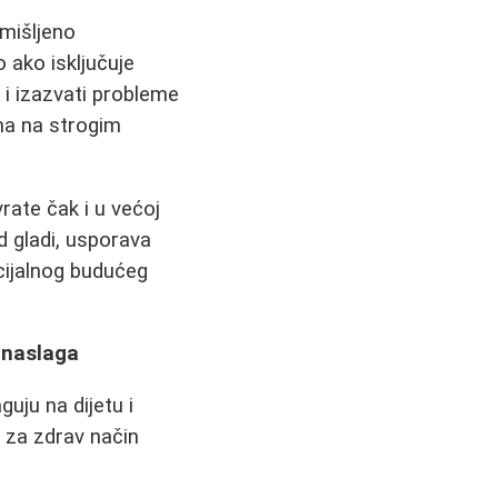
omišljeno
 ako isključuje
i izazvati probleme
na na strogim
vrate čak i u većoj
d gladi, usporava
cijalnog budućeg
 naslaga
uju na dijetu i
 za zdrav način