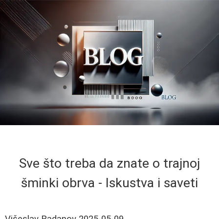
Sve što treba da znate o trajnoj
šminki obrva - Iskustva i saveti
Višeslav Radanov
2025-05-09