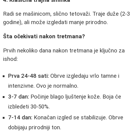
Radi se mašinicom, slično tetovaži. Traje duže (2-3
godine), ali može izgledati manje prirodno.
Šta očekivati nakon tretmana?
Prvih nekoliko dana nakon tretmana je ključno za
ishod:
Prva 24-48 sati:
Obrve izgledaju vrlo tamne i
intenzivne. Ovo je normalno.
3-7 dan:
Počinje blago ljuštenje kože. Boja će
izbledeti 30-50%.
7-14 dan:
Konačan izgled se stabilizuje. Obrve
dobijaju prirodniji ton.