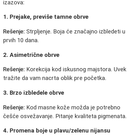
izazova:
1. Prejake, previše tamne obrve
Rešenje:
Strpljenje. Boja će značajno izbledeti u
prvih 10 dana.
2. Asimetrične obrve
Rešenje:
Korekcija kod iskusnog majstora. Uvek
tražite da vam nacrta oblik pre početka.
3. Brzo izbledele obrve
Rešenje:
Kod masne kože možda je potrebno
češće osvežavanje. Pitanje kvaliteta pigmenata.
4. Promena boje u plavu/zelenu nijansu