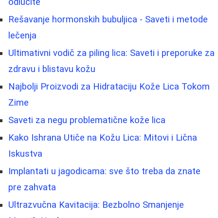
odlučite
Rešavanje hormonskih bubuljica - Saveti i metode
lečenja
Ultimativni vodič za piling lica: Saveti i preporuke za
zdravu i blistavu kožu
Najbolji Proizvodi za Hidrataciju Kože Lica Tokom
Zime
Saveti za negu problematične kože lica
Kako Ishrana Utiče na Kožu Lica: Mitovi i Lična
Iskustva
Implantati u jagodicama: sve što treba da znate
pre zahvata
Ultrazvučna Kavitacija: Bezbolno Smanjenje