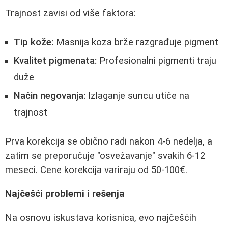
Trajnost zavisi od više faktora:
Tip kože:
Masnija koza brže razgrađuje pigment
Kvalitet pigmenata:
Profesionalni pigmenti traju
duže
Način negovanja:
Izlaganje suncu utiče na
trajnost
Prva korekcija se obično radi nakon 4-6 nedelja, a
zatim se preporučuje "osvežavanje" svakih 6-12
meseci. Cene korekcija variraju od 50-100€.
Najčešći problemi i rešenja
Na osnovu iskustava korisnica, evo najčešćih