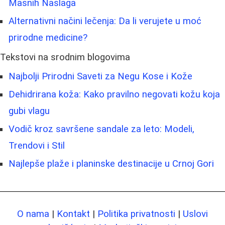
Masnih Naslaga
Alternativni načini lečenja: Da li verujete u moć
prirodne medicine?
Tekstovi na srodnim blogovima
Najbolji Prirodni Saveti za Negu Kose i Kože
Dehidrirana koža: Kako pravilno negovati kožu koja
gubi vlagu
Vodič kroz savršene sandale za leto: Modeli,
Trendovi i Stil
Najlepše plaže i planinske destinacije u Crnoj Gori
O nama
|
Kontakt
|
Politika privatnosti
|
Uslovi