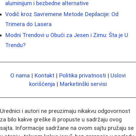
aluminijum i bezbedne alternative
Vodič kroz Savremene Metode Depilacije: Od
Trimera do Lasera
Modni Trendovi u Obući za Jesen i Zimu: Šta je U
Trendu?
O nama
|
Kontakt
|
Politika privatnosti
|
Uslovi
korišćenja
|
Marketinški servisi
Urednici i autori ne preuzimaju nikakvu odgovornost
za bilo kakve greške ili propuste u sadržaju ovog
sajta. Informacije sadržane na ovom sajtu pružaju se