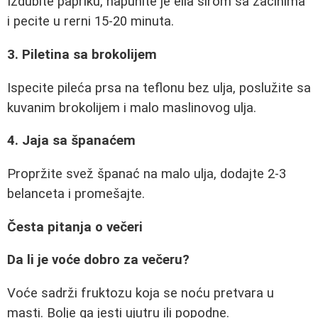
Izdubite papriku, napunite je ella sirom sa začinima
i pecite u rerni 15-20 minuta.
3. Piletina sa brokolijem
Ispecite pileća prsa na teflonu bez ulja, poslužite sa
kuvanim brokolijem i malo maslinovog ulja.
4. Jaja sa španaćem
Propržite svež španać na malo ulja, dodajte 2-3
belanceta i promešajte.
Česta pitanja o večeri
Da li je voće dobro za večeru?
Voće sadrži fruktozu koja se noću pretvara u
masti. Bolje ga jesti ujutru ili popodne.