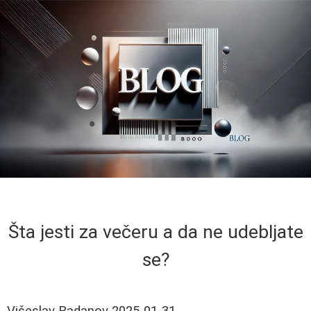
Šta jesti za večeru a da ne udebljate
se?
Višeslav Radanov
2025-01-31