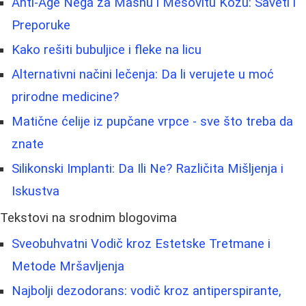
Anti-Age Nega za Masnu i Mešovitu Kožu: Saveti i
Preporuke
Kako rešiti bubuljice i fleke na licu
Alternativni načini lečenja: Da li verujete u moć
prirodne medicine?
Matične ćelije iz pupčane vrpce - sve što treba da
znate
Silikonski Implanti: Da Ili Ne? Različita Mišljenja i
Iskustva
Tekstovi na srodnim blogovima
Sveobuhvatni Vodič kroz Estetske Tretmane i
Metode Mršavljenja
Najbolji dezodorans: vodič kroz antiperspirante,