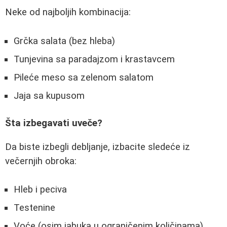
Neke od najboljih kombinacija:
Grčka salata (bez hleba)
Tunjevina sa paradajzom i krastavcem
Pileće meso sa zelenom salatom
Jaja sa kupusom
Šta izbegavati uveče?
Da biste izbegli debljanje, izbacite sledeće iz
večernjih obroka:
Hleb i peciva
Testenine
Voće (osim jabuka u ograničenim količinama)