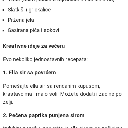
Slatkiši i grickalice
Pržena jela
Gazirana pića i sokovi
Kreativne ideje za večeru
Evo nekoliko jednostavnih recepata:
1. Ella sir sa povrćem
Pomešajte ella sir sa rendanim kupusom,
krastavcima i malo soli. Možete dodati i začine po
želji.
2. Pečena paprika punjena sirom