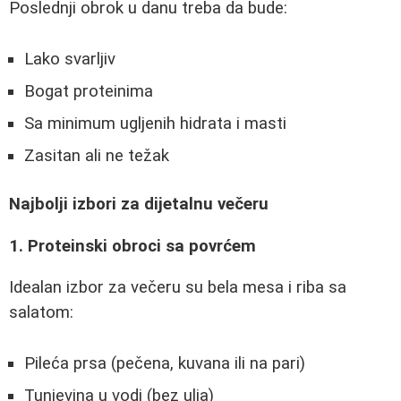
Poslednji obrok u danu treba da bude:
Lako svarljiv
Bogat proteinima
Sa minimum ugljenih hidrata i masti
Zasitan ali ne težak
Najbolji izbori za dijetalnu večeru
1. Proteinski obroci sa povrćem
Idealan izbor za večeru su bela mesa i riba sa
salatom:
Pileća prsa (pečena, kuvana ili na pari)
Tunjevina u vodi (bez ulja)