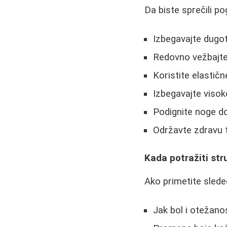
Da biste sprečili po
Izbegavajte dugot
Redovno vežbajte 
Koristite elastič
Izbegavajte visok
Podignite noge d
Održavte zdravu 
Kada potražiti st
Ako primetite slede
Jak bol i otežan