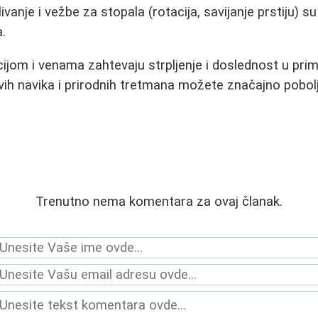
livanje i vežbe za stopala (rotacija, savijanje prstiju) s
a.
cijom i venama zahtevaju strpljenje i doslednost u prim
h navika i prirodnih tretmana možete značajno poboljš
Trenutno nema komentara za ovaj članak.