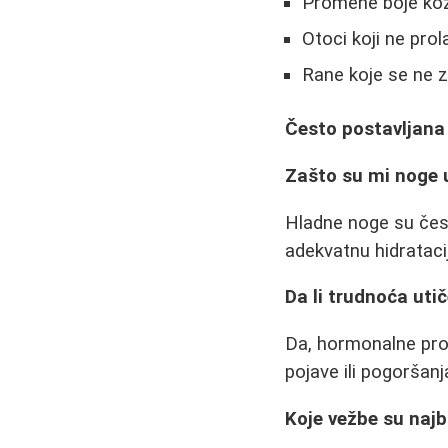
Promene boje ko
Otoci koji ne prol
Rane koje se ne z
Često postavljana
Zašto su mi noge 
Hladne noge su čest
adekvatnu hidrataci
Da li trudnoća uti
Da, hormonalne pro
pojave ili pogoršanj
Koje vežbe su najbo