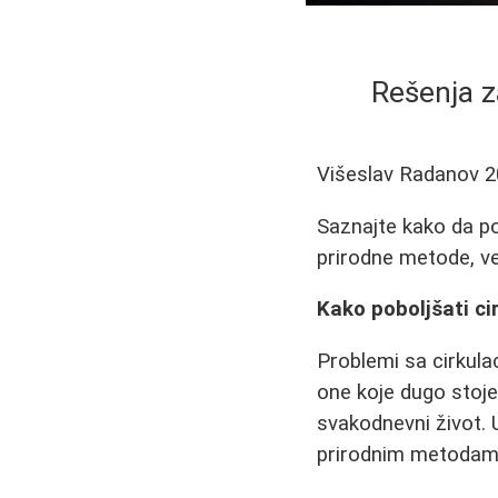
Rešenja z
Višeslav Radanov
2
Saznajte kako da po
prirodne metode, vež
Kako poboljšati cir
Problemi sa cirkul
one koje dugo stoje
svakodnevni život. 
prirodnim metodam