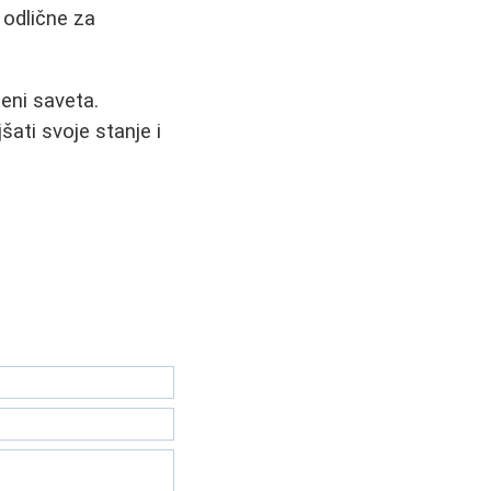
u odlične za
eni saveta.
ati svoje stanje i