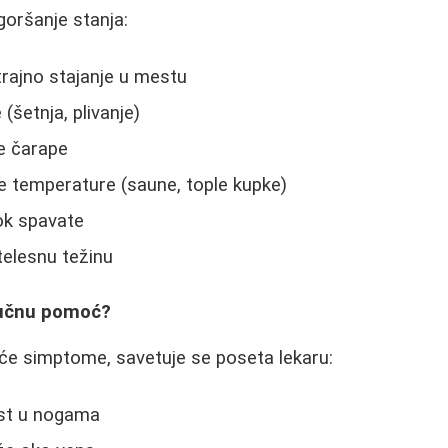
goršanje stanja:
rajno stajanje u mestu
(šetnja, plivanje)
ne čarape
e temperature (saune, tople kupke)
ok spavate
telesnu težinu
ručnu pomoć?
će simptome, savetuje se poseta lekaru:
ost u nogama