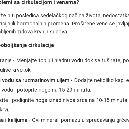
blemi sa cirkulacijom i venama?
že biti posledica sedelačkog načina života, nedostatka 
icija ili hormonalnih promena. Proširene vene se javlja
ljenih zidova krvnih sudova.
poboljšanje cirkulacije
ranje
- Menjajte toplu i hladnu vodu dok se tuširate, p
uliše krvotok.
 vodu sa ruzmarinovim uljem
- Dodajte nekoliko kapi e
 vodu i potopite noge na 15-20 minuta.
zite i podignite noge iznad nivoa srca na 10-15 minuta
krvi.
 i kalijuma
- Ovi minerali pomažu u sprečavanju grčev