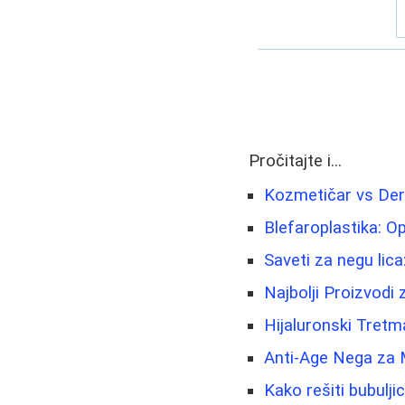
Pročitajte i...
Kozmetičar vs Der
Blefaroplastika: Op
Saveti za negu lica
Najbolji Proizvodi
Hijaluronski Tretma
Anti-Age Nega za 
Kako rešiti bubuljic