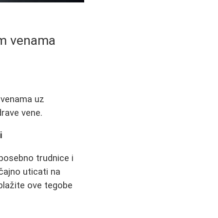
nim venama
m venama uz
drave vene.
i
posebno trudnice i
čajno uticati na
blažite ove tegobe