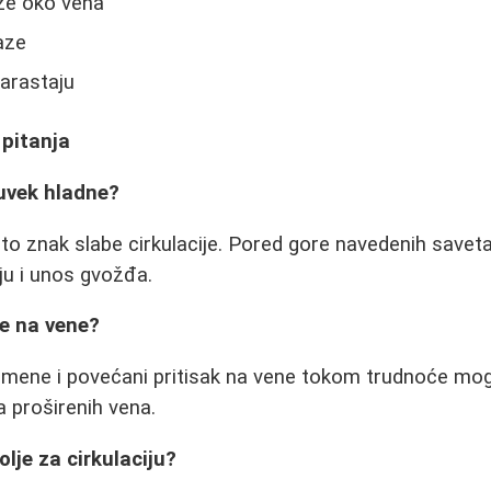
že oko vena
aze
arastaju
 pitanja
uvek hladne?
o znak slabe cirkulacije. Pored gore navedenih saveta
ju i unos gvožđa.
če na vene?
mene i povećani pritisak na vene tokom trudnoće mog
a proširenih vena.
lje za cirkulaciju?