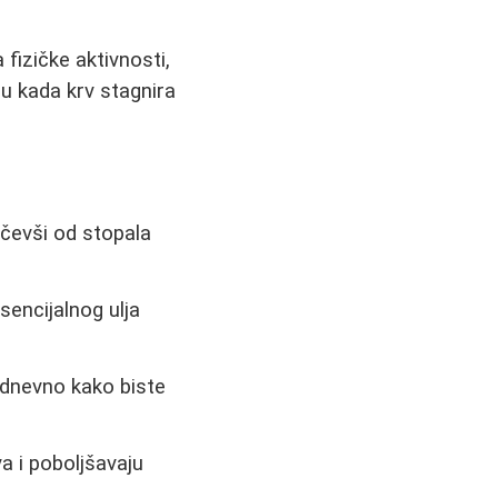
fizičke aktivnosti,
ju kada krv stagnira
očevši od stopala
sencijalnog ulja
 dnevno kako biste
a i poboljšavaju