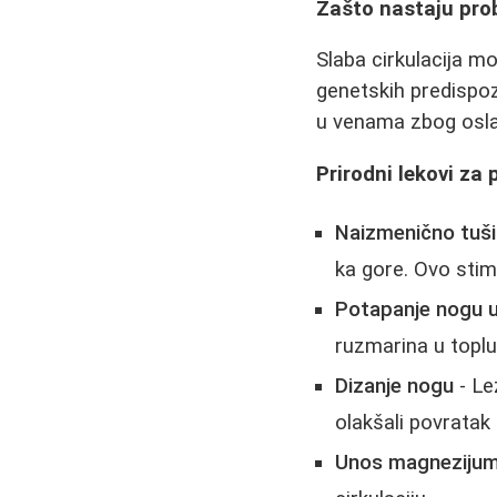
Zašto nastaju pro
Slaba cirkulacija mo
genetskih predispoz
u venama zbog oslab
Prirodni lekovi za 
Naizmenično tuši
ka gore. Ovo stim
Potapanje nogu u
ruzmarina u toplu
Dizanje nogu
- Le
olakšali povratak 
Unos magnezijuma