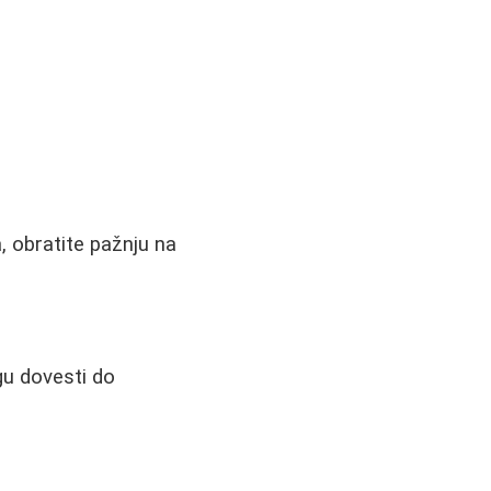
, obratite pažnju na
u dovesti do