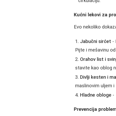
cirkulaciju.
Kućni lekovi za pr
Evo nekoliko dokaz
Jabučni sirćet
- 
Pijte i mešavinu od
Orahov list i sv
stavite kao oblog 
Divlji kesten i m
maslinovim uljem i
Hladne obloge
- 
Prevencija probl