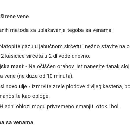
oširene vene
anih metoda za ublažavanje tegoba sa venama:
Natopite gazu u jabučnom sirćetu i nežno stavite na 
 2 kašičice sirćeta u 2 dl vode dnevno.
injska mast
- Na očišćen orahov list nanesite tanak sloj
na vene (ne duže od 10 minuta).
aslinovo ulje
- Izmrvite zrele plodove divljeg kestena, 
 nanosite kao obloge.
Hladni oblozi mogu privremeno smanjiti otok i bol.
ema sa venama