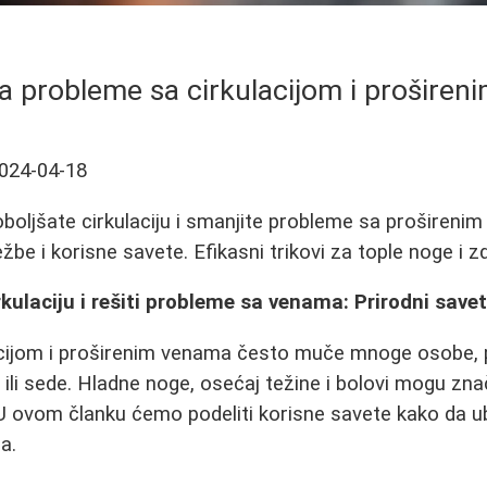
a probleme sa cirkulacijom i prošire
024-04-18
boljšate cirkulaciju i smanjite probleme sa prošireni
be i korisne savete. Efikasni trikovi za tople noge i z
kulaciju i rešiti probleme sa venama: Prirodni savet
acijom i proširenim venama često muče mnoge osobe, 
 ili sede. Hladne noge, osećaj težine i bolovi mogu zna
U ovom članku ćemo podeliti korisne savete kako da u
a.