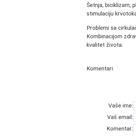
Šetnja, biciklizam, p
stimulaciju krvotok
Problemi sa cirkula
Kombinacijom zdravi
kvalitet života.
Komentari
Vaše ime:
Vaš email:
Komentar: