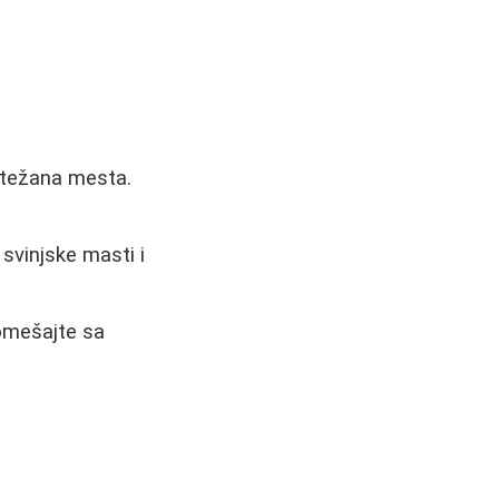
otežana mesta.
 svinjske masti i
pomešajte sa