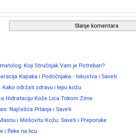
Slanje komentara
matolog: Koji Stručnjak Vam je Potreban?
eracija Kapaka i Podočnjaka - Iskustva i Saveti
: Kako održati zdravu i lepu kožu
 za Hidrataciju Kože Lica Tokom Zime
ni: Najčešća Pitanja i Saveti
Masnu i Mešovitu Kožu: Saveti i Preporuke
e i fleke na licu