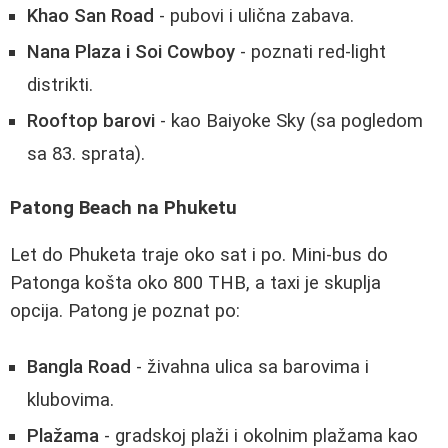
Khao San Road
- pubovi i ulična zabava.
Nana Plaza i Soi Cowboy
- poznati red-light
distrikti.
Rooftop barovi
- kao Baiyoke Sky (sa pogledom
sa 83. sprata).
Patong Beach na Phuketu
Let do Phuketa traje oko sat i po. Mini-bus do
Patonga košta oko 800 THB, a taxi je skuplja
opcija. Patong je poznat po:
Bangla Road
- živahna ulica sa barovima i
klubovima.
Plažama
- gradskoj plaži i okolnim plažama kao