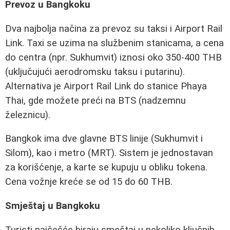
Prevoz u Bangkoku
Dva najbolja načina za prevoz su taksi i Airport Rail
Link. Taxi se uzima na službenim stanicama, a cena
do centra (npr. Sukhumvit) iznosi oko 350-400 THB
(uključujući aerodromsku taksu i putarinu).
Alternativa je Airport Rail Link do stanice Phaya
Thai, gde možete preći na BTS (nadzemnu
železnicu).
Bangkok ima dve glavne BTS linije (Sukhumvit i
Silom), kao i metro (MRT). Sistem je jednostavan
za korišćenje, a karte se kupuju u obliku tokena.
Cena vožnje kreće se od 15 do 60 THB.
Smještaj u Bangkoku
Turisti najčešće biraju smeštaj u nekoliko ključnih