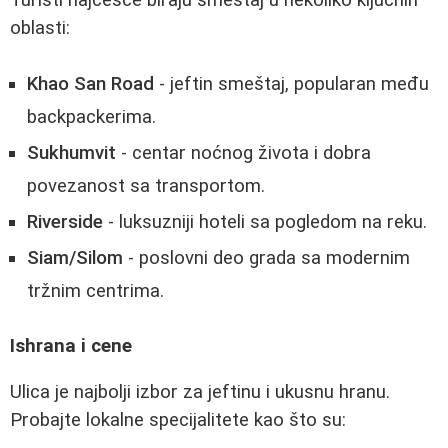
oblasti:
Khao San Road
- jeftin smeštaj, popularan među
backpackerima.
Sukhumvit
- centar noćnog života i dobra
povezanost sa transportom.
Riverside
- luksuzniji hoteli sa pogledom na reku.
Siam/Silom
- poslovni deo grada sa modernim
tržnim centrima.
Ishrana i cene
Ulica je najbolji izbor za jeftinu i ukusnu hranu.
Probajte lokalne specijalitete kao što su: