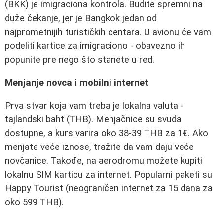
(BKK) je imigraciona kontrola. Budite spremni na
duže čekanje, jer je Bangkok jedan od
najprometnijih turističkih centara. U avionu će vam
podeliti kartice za imigraciono - obavezno ih
popunite pre nego što stanete u red.
Menjanje novca i mobilni internet
Prva stvar koja vam treba je lokalna valuta -
tajlandski baht (THB). Menjačnice su svuda
dostupne, a kurs varira oko 38-39 THB za 1€. Ako
menjate veće iznose, tražite da vam daju veće
novčanice. Takođe, na aerodromu možete kupiti
lokalnu SIM karticu za internet. Popularni paketi su
Happy Tourist (neograničen internet za 15 dana za
oko 599 THB).