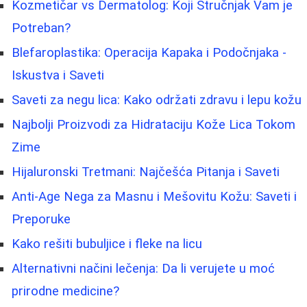
Kozmetičar vs Dermatolog: Koji Stručnjak Vam je
Potreban?
Blefaroplastika: Operacija Kapaka i Podočnjaka -
Iskustva i Saveti
Saveti za negu lica: Kako održati zdravu i lepu kožu
Najbolji Proizvodi za Hidrataciju Kože Lica Tokom
Zime
Hijaluronski Tretmani: Najčešća Pitanja i Saveti
Anti-Age Nega za Masnu i Mešovitu Kožu: Saveti i
Preporuke
Kako rešiti bubuljice i fleke na licu
Alternativni načini lečenja: Da li verujete u moć
prirodne medicine?