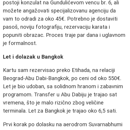
postoji konzulat na Gundulićevom vencu br. 6, ali
možete angažovati specijalizovanu agenciju da
vam to odradi za oko 45€. Potrebno je dostaviti
pasoš, noviju fotografiju, rezervaciju karata i
popuniti obrazac. Proces traje par dana i uglavnom
je formalnost.
Let i dolazak u Bangkok
Kartu sam rezervisao preko Etihada, na relaciji
Beograd-Abu Dabi-Bangkok, po ceni od oko 550€.
Let je bio udoban, sa solidnom hranom i zabavnim
programom. Transfer u Abu Dabiju je trajao sat
vremena, što je malo rizično zbog veličine
terminala. Let za Bangkok je trajao oko 6,5 sati.
Prvi korak po dolasku na aerodrom Suvarnabhumi