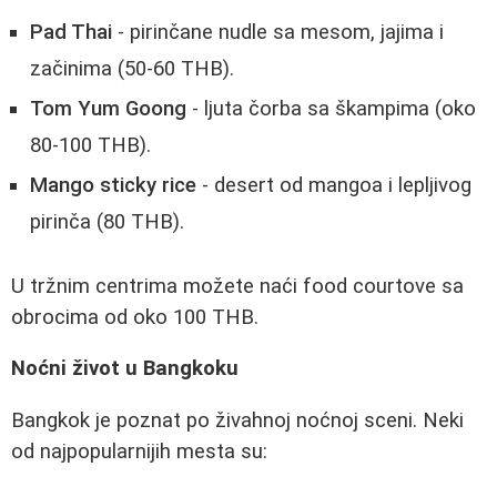
Pad Thai
- pirinčane nudle sa mesom, jajima i
začinima (50-60 THB).
Tom Yum Goong
- ljuta čorba sa škampima (oko
80-100 THB).
Mango sticky rice
- desert od mangoa i lepljivog
pirinča (80 THB).
U tržnim centrima možete naći food courtove sa
obrocima od oko 100 THB.
Noćni život u Bangkoku
Bangkok je poznat po živahnoj noćnoj sceni. Neki
od najpopularnijih mesta su: