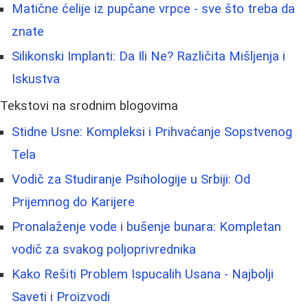
Matične ćelije iz pupčane vrpce - sve što treba da
znate
Silikonski Implanti: Da Ili Ne? Različita Mišljenja i
Iskustva
Tekstovi na srodnim blogovima
Stidne Usne: Kompleksi i Prihvaćanje Sopstvenog
Tela
Vodič za Studiranje Psihologije u Srbiji: Od
Prijemnog do Karijere
Pronalaženje vode i bušenje bunara: Kompletan
vodič za svakog poljoprivrednika
Kako Rešiti Problem Ispucalih Usana - Najbolji
Saveti i Proizvodi