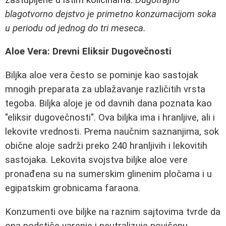
blagotvorno dejstvo je primetno konzumacijom soka
u periodu od jednog do tri meseca.
Aloe Vera: Drevni Eliksir Dugovečnosti
Biljka aloe vera često se pominje kao sastojak
mnogih preparata za ublažavanje različitih vrsta
tegoba. Biljka aloje je od davnih dana poznata kao
"eliksir dugovečnosti". Ova biljka ima i hranljive, ali i
lekovite vrednosti. Prema naučnim saznanjima, sok
obične aloje sadrži preko 240 hranljivih i lekovitih
sastojaka. Lekovita svojstva biljke aloe vere
pronađena su na sumerskim glinenim pločama i u
egipatskim grobnicama faraona.
Konzumenti ove biljke na raznim sajtovima tvrde da
ona podstiče varenje i neutralizuje povišenu