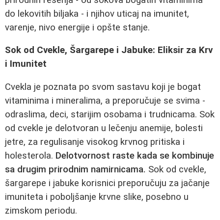
do lekovitih biljaka - i njihov uticaj na imunitet,
varenje, nivo energije i opšte stanje.
Sok od Cvekle, Šargarepe i Jabuke: Eliksir za Krv
i Imunitet
Cvekla je poznata po svom sastavu koji je bogat
vitaminima i mineralima, a preporučuje se svima -
odraslima, deci, starijim osobama i trudnicama. Sok
od cvekle je delotvoran u lečenju anemije, bolesti
jetre, za regulisanje visokog krvnog pritiska i
holesterola.
Delotvornost raste kada se kombinuje
sa drugim prirodnim namirnicama.
Sok od cvekle,
šargarepe i jabuke korisnici preporučuju za jačanje
imuniteta i poboljšanje krvne slike, posebno u
zimskom periodu.