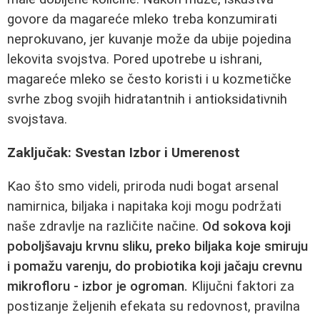
govore da magareće mleko treba konzumirati
neprokuvano, jer kuvanje može da ubije pojedina
lekovita svojstva. Pored upotrebe u ishrani,
magareće mleko se često koristi i u kozmetičke
svrhe zbog svojih hidratantnih i antioksidativnih
svojstava.
Zaključak: Svestan Izbor i Umerenost
Kao što smo videli, priroda nudi bogat arsenal
namirnica, biljaka i napitaka koji mogu podržati
naše zdravlje na različite načine.
Od sokova koji
poboljšavaju krvnu sliku, preko biljaka koje smiruju
i pomažu varenju, do probiotika koji jačaju crevnu
mikrofloru - izbor je ogroman.
Klijučni faktori za
postizanje željenih efekata su redovnost, pravilna