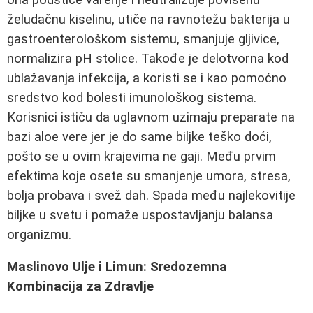
želudačnu kiselinu, utiče na ravnotežu bakterija u
gastroenterološkom sistemu, smanjuje gljivice,
normalizira pH stolice. Takođe je delotvorna kod
ublažavanja infekcija, a koristi se i kao pomoćno
sredstvo kod bolesti imunološkog sistema.
Korisnici ističu da uglavnom uzimaju preparate na
bazi aloe vere jer je do same biljke teško doći,
pošto se u ovim krajevima ne gaji. Među prvim
efektima koje osete su smanjenje umora, stresa,
bolja probava i svež dah. Spada među najlekovitije
biljke u svetu i pomaže uspostavljanju balansa
organizmu.
Maslinovo Ulje i Limun: Sredozemna
Kombinacija za Zdravlje