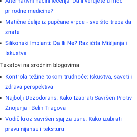
Alternativni načini lečenja: Da li verujete u moć
prirodne medicine?
Matične ćelije iz pupčane vrpce - sve što treba da
znate
Silikonski Implanti: Da Ili Ne? Različita Mišljenja i
Iskustva
Tekstovi na srodnim blogovima
Kontrola težine tokom trudnoće: Iskustva, saveti i
zdrava perspektiva
Najbolji Dezodorans: Kako Izabrati Savršen Protiv
Znojenja i Belih Tragova
Vodič kroz savršen sjaj za usne: Kako izabrati
pravu nijansu i teksturu