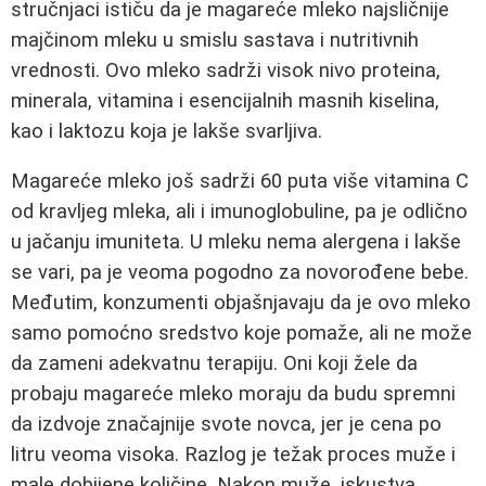
stručnjaci ističu da je magareće mleko najsličnije
majčinom mleku u smislu sastava i nutritivnih
vrednosti. Ovo mleko sadrži visok nivo proteina,
minerala, vitamina i esencijalnih masnih kiselina,
kao i laktozu koja je lakše svarljiva.
Magareće mleko još sadrži 60 puta više vitamina C
od kravljeg mleka, ali i imunoglobuline, pa je odlično
u jačanju imuniteta. U mleku nema alergena i lakše
se vari, pa je veoma pogodno za novorođene bebe.
Međutim, konzumenti objašnjavaju da je ovo mleko
samo pomoćno sredstvo koje pomaže, ali ne može
da zameni adekvatnu terapiju. Oni koji žele da
probaju magareće mleko moraju da budu spremni
da izdvoje značajnije svote novca, jer je cena po
litru veoma visoka. Razlog je težak proces muže i
male dobijene količine. Nakon muže, iskustva