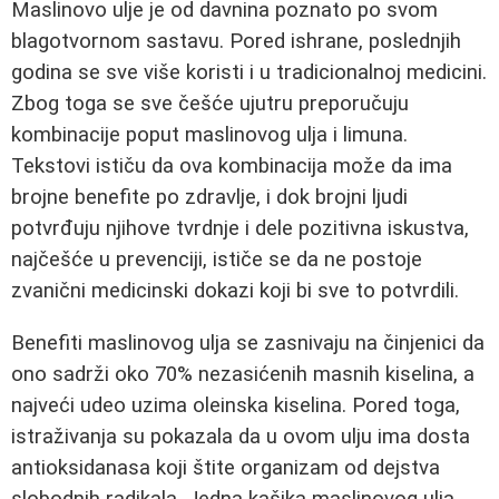
Maslinovo ulje je od davnina poznato po svom
blagotvornom sastavu. Pored ishrane, poslednjih
godina se sve više koristi i u tradicionalnoj medicini.
Zbog toga se sve češće ujutru preporučuju
kombinacije poput maslinovog ulja i limuna.
Tekstovi ističu da ova kombinacija može da ima
brojne benefite po zdravlje, i dok brojni ljudi
potvrđuju njihove tvrdnje i dele pozitivna iskustva,
najčešće u prevenciji, ističe se da ne postoje
zvanični medicinski dokazi koji bi sve to potvrdili.
Benefiti maslinovog ulja se zasnivaju na činjenici da
ono sadrži oko 70% nezasićenih masnih kiselina, a
najveći udeo uzima oleinska kiselina. Pored toga,
istraživanja su pokazala da u ovom ulju ima dosta
antioksidanasa koji štite organizam od dejstva
slobodnih radikala. Jedna kašika maslinovog ulja