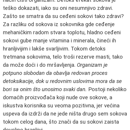
teško dokazati, iako su oni nesumnjivo zdravi.
Zašto se smatra da su ceđeni sokovi tako zdravi?
Za razliku od sokova iz sokovnika gde ceđenje
mehaničkim radom stvara toplotu, hladno ceđeni
sokovi gube manje vitamina i minerala, čineći ih
hranljivijim i lakše svarljivim. Tokom detoks
tretmana sokovima, telo troši rezerve masti, tako
da može doći i do mršavljenja.
Organizam je
potpuno slobodan da obavlja redovan proces
detoksikacije, dok u redovnim uslovima mora da se
bori sa onim što unosimo svaki dan.
Postoji nekoliko
domaćih proizvođača koji nude ove sokove, a
iskustva korisnika su veoma pozitivna, jer većina
uspeva da izdrži da ne jede ništa drugo sem sokova
tokom celog dana, što znači da su sokovi zaista
dovoljno hranljivi.