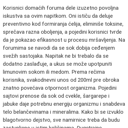
Korisnici domaćih foruma dele izuzetno povoljna
iskustva sa ovim napitkom. Oni ističu da deluje
preventivno kod formiranja ćelija, eliminiše toksine,
sprečava razna oboljenja, a pojedini korisnici tvrde
da je pokazao efikasnost u procesu mršavljenja. Na
forumima se navodi da se sok dobija ceđenjem
svežih sastojaka. Napitak ne bi trebalo da se
dodatno zaslađuje, a ukus se može upotpuniti
limunovim sokom ili medom. Prema rečima
korisnika, svakodnevni unos od 200ml pre obroka
znatno povećava otpornost organizma. Pojedini
sajtovi prenose da sok od cvekle, šargarepe i
jabuke daje potrebnu energiju organizmu i snabdeva
telo belančevinama i mineralima. Kako bi se izvuklo
blagotvorno dejstvo, sve namirnice treba da budu
zastupljene u istim količinama.
Dugotrajno