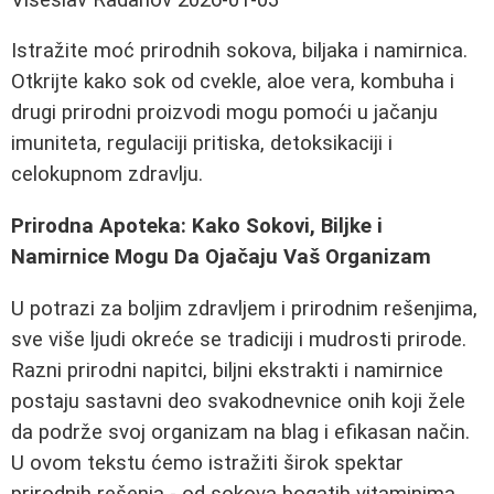
Istražite moć prirodnih sokova, biljaka i namirnica.
Otkrijte kako sok od cvekle, aloe vera, kombuha i
drugi prirodni proizvodi mogu pomoći u jačanju
imuniteta, regulaciji pritiska, detoksikaciji i
celokupnom zdravlju.
Prirodna Apoteka: Kako Sokovi, Biljke i
Namirnice Mogu Da Ojačaju Vaš Organizam
U potrazi za boljim zdravljem i prirodnim rešenjima,
sve više ljudi okreće se tradiciji i mudrosti prirode.
Razni prirodni napitci, biljni ekstrakti i namirnice
postaju sastavni deo svakodnevnice onih koji žele
da podrže svoj organizam na blag i efikasan način.
U ovom tekstu ćemo istražiti širok spektar
prirodnih rešenja - od sokova bogatih vitaminima