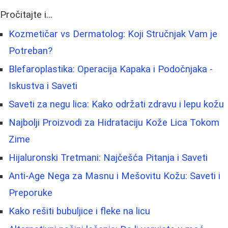
Pročitajte i...
Kozmetičar vs Dermatolog: Koji Stručnjak Vam je
Potreban?
Blefaroplastika: Operacija Kapaka i Podočnjaka -
Iskustva i Saveti
Saveti za negu lica: Kako održati zdravu i lepu kožu
Najbolji Proizvodi za Hidrataciju Kože Lica Tokom
Zime
Hijaluronski Tretmani: Najčešća Pitanja i Saveti
Anti-Age Nega za Masnu i Mešovitu Kožu: Saveti i
Preporuke
Kako rešiti bubuljice i fleke na licu