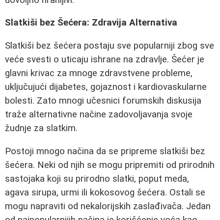
Slatkiši bez Šećera: Zdravija Alternativa
Slatkiši bez šećera postaju sve popularniji zbog sve
veće svesti o uticaju ishrane na zdravlje. Šećer je
glavni krivac za mnoge zdravstvene probleme,
uključujući dijabetes, gojaznost i kardiovaskularne
bolesti. Zato mnogi učesnici forumskih diskusija
traže alternativne načine zadovoljavanja svoje
žudnje za slatkim.
Postoji mnogo načina da se pripreme slatkiši bez
šećera. Neki od njih se mogu pripremiti od prirodnih
sastojaka koji su prirodno slatki, poput meda,
agava sirupa, urmi ili kokosovog šećera. Ostali se
mogu napraviti od nekalorijskih zaslađivača. Jedan
od najpopularnijih načina je korišćenje voća kao