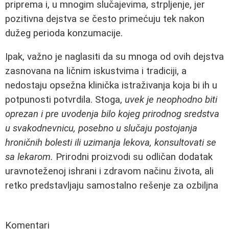
priprema i, u mnogim slučajevima, strpljenje, jer
pozitivna dejstva se često primećuju tek nakon
dužeg perioda konzumacije.
Ipak, važno je naglasiti da su mnoga od ovih dejstva
zasnovana na ličnim iskustvima i tradiciji, a
nedostaju opsežna klinička istraživanja koja bi ih u
potpunosti potvrdila. Stoga,
uvek je neophodno biti
oprezan i pre uvodenja bilo kojeg prirodnog sredstva
u svakodnevnicu, posebno u slučaju postojanja
hroničnih bolesti ili uzimanja lekova, konsultovati se
sa lekarom.
Prirodni proizvodi su odličan dodatak
uravnoteženoj ishrani i zdravom načinu života, ali
retko predstavljaju samostalno rešenje za ozbiljna
Komentari