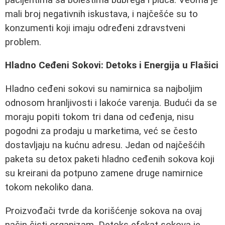
mali broj negativnih iskustava, i najčešće su to
konzumenti koji imaju određeni zdravstveni
problem.
Hladno Ceđeni Sokovi: Detoks i Energija u Flašici
Hladno ceđeni sokovi su namirnica sa najboljim
odnosom hranljivosti i lakoće varenja. Budući da se
moraju popiti tokom tri dana od ceđenja, nisu
pogodni za prodaju u marketima, već se često
dostavljaju na kućnu adresu. Jedan od najčešćih
paketa su detox paketi hladno ceđenih sokova koji
su kreirani da potpuno zamene druge namirnice
tokom nekoliko dana.
Proizvođači tvrde da korišćenje sokova na ovaj
način čisti organizam. Detoks efekat sokova je