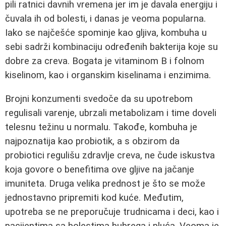
pili ratnici davnih vremena jer im je davala energiju i
čuvala ih od bolesti, i danas je veoma popularna.
Iako se najčešće spominje kao gljiva, kombuha u
sebi sadrži kombinaciju određenih bakterija koje su
dobre za creva. Bogata je vitaminom B i folnom
kiselinom, kao i organskim kiselinama i enzimima.
Brojni konzumenti svedoče da su upotrebom
regulisali varenje, ubrzali metabolizam i time doveli
telesnu težinu u normalu. Takođe, kombuha je
najpoznatija kao probiotik, a s obzirom da
probiotici regulišu zdravlje creva, ne čude iskustva
koja govore o benefitima ove gljive na jačanje
imuniteta. Druga velika prednost je što se može
jednostavno pripremiti kod kuće. Međutim,
upotreba se ne preporučuje trudnicama i deci, kao i
pacijentima sa bolestima bubrega i pluća. Veoma je