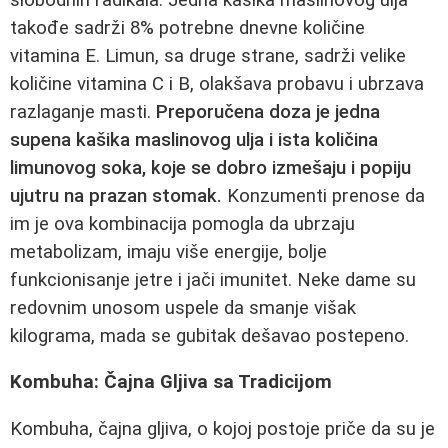
takođe sadrži 8% potrebne dnevne količine
vitamina E. Limun, sa druge strane, sadrži velike
količine vitamina C i B, olakšava probavu i ubrzava
razlaganje masti.
Preporučena doza je jedna
supena kašika maslinovog ulja i ista količina
limunovog soka, koje se dobro izmešaju i popiju
ujutru na prazan stomak.
Konzumenti prenose da
im je ova kombinacija pomogla da ubrzaju
metabolizam, imaju više energije, bolje
funkcionisanje jetre i jači imunitet. Neke dame su
redovnim unosom uspele da smanje višak
kilograma, mada se gubitak dešavao postepeno.
Kombuha: Čajna Gljiva sa Tradicijom
Kombuha, čajna gljiva, o kojoj postoje priče da su je