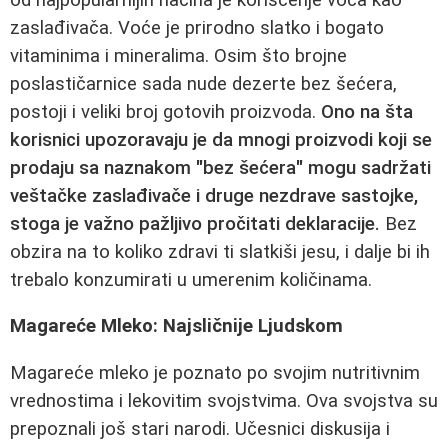
zaslađivača. Voće je prirodno slatko i bogato
vitaminima i mineralima. Osim što brojne
poslastičarnice sada nude dezerte bez šećera,
postoji i veliki broj gotovih proizvoda.
Ono na šta
korisnici upozoravaju je da mnogi proizvodi koji se
prodaju sa naznakom "bez šećera" mogu sadržati
veštačke zaslađivače i druge nezdrave sastojke,
stoga je važno pažljivo pročitati deklaracije.
Bez
obzira na to koliko zdravi ti slatkiši jesu, i dalje bi ih
trebalo konzumirati u umerenim količinama.
Magareće Mleko: Najsličnije Ljudskom
Magareće mleko je poznato po svojim nutritivnim
vrednostima i lekovitim svojstvima. Ova svojstva su
prepoznali još stari narodi. Učesnici diskusija i