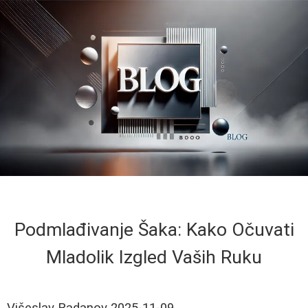
Podmlađivanje Šaka: Kako Očuvati
Mladolik Izgled Vaših Ruku
Višeslav Radanov
2025-11-09