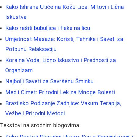
Kako Ishrana Utiče na Kožu Lica: Mitovi i Lična
Iskustva
Kako rešiti bubuljice i fleke na licu
Umjetnost Masaže: Koristi, Tehnike i Saveti za
Potpunu Relaksaciju
Koralna Voda: Lično Iskustvo i Prednosti za
Organizam
Najbolji Saveti za Savršenu Šminku
Med i Cimet: Prirodni Lek za Mnoge Bolesti
Brazilsko Podizanje Zadnjice: Vakum Terapija,
Vežbe i Prirodni Metodi
Tekstovi na srodnim blogovima
Kako Postati Plastični Hirurg: Sve o Specijalizaciji i