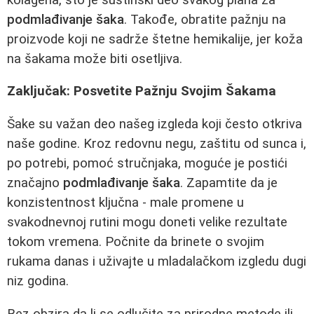
podmlađivanje šaka
. Takođe, obratite pažnju na
proizvode koji ne sadrže štetne hemikalije, jer koža
na šakama može biti osetljiva.
Zaključak: Posvetite Pažnju Svojim Šakama
Šake su važan deo našeg izgleda koji često otkriva
naše godinе. Kroz redovnu negu, zaštitu od sunca i,
po potrebi, pomoć stručnjaka, moguće je postići
značajno
podmlađivanje šaka
. Zapamtite da je
konzistentnost ključna - male promene u
svakodnevnoj rutini mogu doneti velike rezultate
tokom vremena. Počnite da brinete o svojim
rukama danas i uživajte u mladalačkom izgledu dugi
niz godina.
Bez obzira da li se odlučite za prirodne metode ili