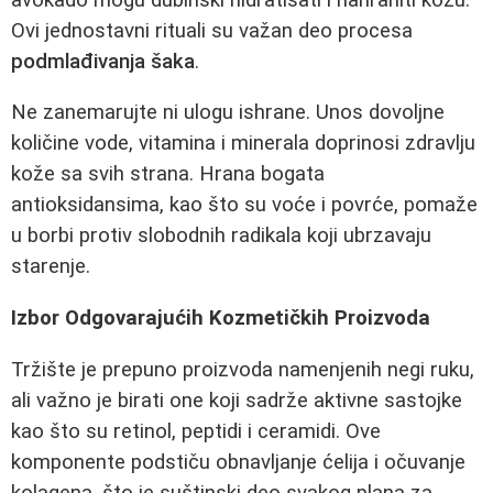
Ovi jednostavni rituali su važan deo procesa
podmlađivanja šaka
.
Ne zanemarujte ni ulogu ishrane. Unos dovoljne
količine vode, vitamina i minerala doprinosi zdravlju
kože sa svih strana. Hrana bogata
antioksidansima, kao što su voće i povrće, pomaže
u borbi protiv slobodnih radikala koji ubrzavaju
starenje.
Izbor Odgovarajućih Kozmetičkih Proizvoda
Tržište je prepuno proizvoda namenjenih negi ruku,
ali važno je birati one koji sadrže aktivne sastojke
kao što su retinol, peptidi i ceramidi. Ove
komponente podstiču obnavljanje ćelija i očuvanje
kolagena, što je suštinski deo svakog plana za