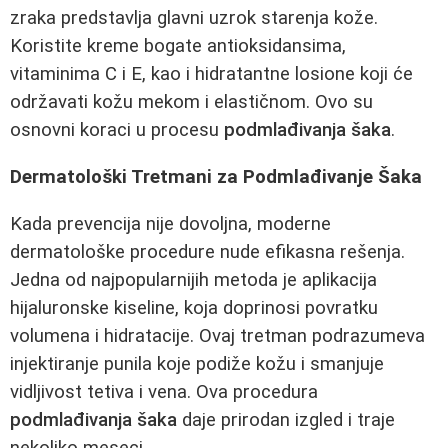
zraka predstavlja glavni uzrok starenja kože.
Koristite kreme bogate antioksidansima,
vitaminima C i E, kao i hidratantne losione koji će
održavati kožu mekom i elastičnom. Ovo su
osnovni koraci u procesu
podmlađivanja šaka
.
Dermatološki Tretmani za Podmlađivanje Šaka
Kada prevencija nije dovoljna, moderne
dermatološke procedure nude efikasna rešenja.
Jedna od najpopularnijih metoda je aplikacija
hijaluronske kiseline, koja doprinosi povratku
volumena i hidratacije. Ovaj tretman podrazumeva
injektiranje punila koje podiže kožu i smanjuje
vidljivost tetiva i venа. Ova procedura
podmlađivanja šaka
daje prirodan izgled i traje
nekoliko meseci.