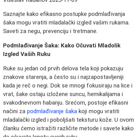
Saznajte kako efikasno postupke podmlađivanja
šaka mogu vratiti mladalački izgled vašim rukama.
Saveti za negu, prevenciju i tretmane.
Podmlađivanje Šaka: Kako Očuvati Mladolik
Izgled Vaših Ruku
Ruke su jedan od prvih delova tela koji pokazuju
znakove starenja, a često su i najzapostavljeniji
kada je reč o negi. Dok se mnogi fokusiraju na lice i
vrat, šake ostaju izložene suncu, hemikalijama i
svakodnevnom habanju. Srećom, postoje efikasni
načini za
podmlađivanje šaka
koji mogu vratiti
mladalački izgled i poboljšati teksturu kože. U ovom
članku ćemo istražiti različite metode i savete kako
da očuvate lepotu svojih ruku.