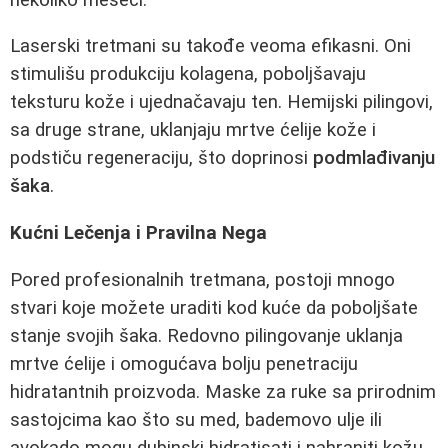
Laserski tretmani su takođe veoma efikasni. Oni
stimulišu produkciju kolagena, poboljšavaju
teksturu kože i ujednačavaju ten. Hemijski pilingovi,
sa druge strane, uklanjaju mrtve ćelije kože i
podstiču regeneraciju, što doprinosi
podmlađivanju
šaka
.
Kućni Lečenja i Pravilna Nega
Pored profesionalnih tretmana, postoji mnogo
stvari koje možete uraditi kod kuće da poboljšate
stanje svojih šaka. Redovno pilingovanje uklanja
mrtve ćelije i omogućava bolju penetraciju
hidratantnih proizvoda. Maske za ruke sa prirodnim
sastojcima kao što su med, bademovo ulje ili
avokado mogu dubinski hidratisati i nahraniti kožu.