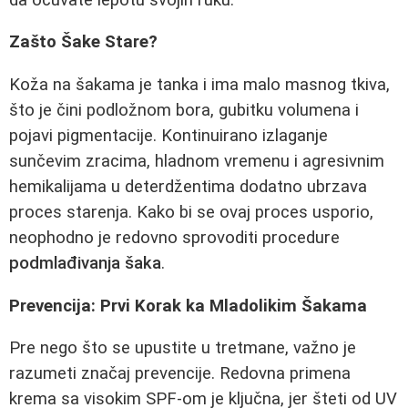
Zašto Šake Stare?
Koža na šakama je tanka i ima malo masnog tkiva,
što je čini podložnom bora, gubitku volumena i
pojavi pigmentacije. Kontinuirano izlaganje
sunčevim zracima, hladnom vremenu i agresivnim
hemikalijama u deterdžentima dodatno ubrzava
proces starenja. Kako bi se ovaj proces usporio,
neophodno je redovno sprovoditi procedure
podmlađivanja šaka
.
Prevencija: Prvi Korak ka Mladolikim Šakama
Pre nego što se upustite u tretmane, važno je
razumeti značaj prevencije. Redovna primena
krema sa visokim SPF-om je ključna, jer šteti od UV