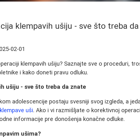
cija klempavih ušiju - sve što treba da
025-02-01
 operaciji klempavih ušiju? Saznajte sve o proceduri, t
letnike i kako doneti pravu odluku.
h ušiju - sve što treba da znate
okom adolescencije postaju svesniji svog izgleda, a jed
klempave uši
. Ako i vi razmišljate o korektivnoj operaci
hodne informacije pre donošenja konačne odluke.
empavim ušima?