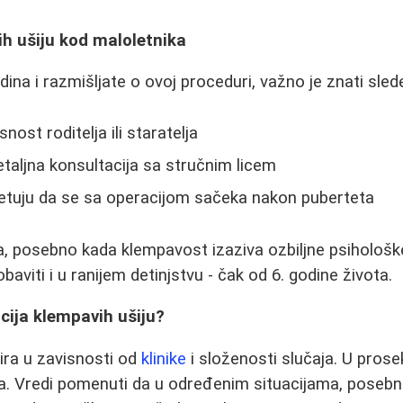
h ušiju kod maloletnika
ina i razmišljate o ovoj proceduri, važno je znati sled
nost roditelja ili staratelja
taljna konsultacija sa stručnim licem
vetuju da se sa operacijom sačeka nakon puberteta
a, posebno kada klempavost izaziva ozbiljne psihološk
aviti i u ranijem detinjstvu - čak od 6. godine života.
cija klempavih ušiju?
ira u zavisnosti od
klinike
i složenosti slučaja. U pros
ra. Vredi pomenuti da u određenim situacijama, poseb