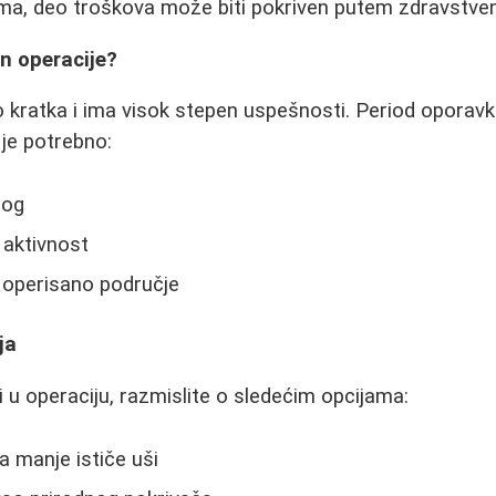
ma, deo troškova može biti pokriven putem zdravstven
n operacije?
 kratka i ima visok stepen uspešnosti. Period oporavka
 je potrebno:
log
 aktivnost
 operisano područje
ja
i u operaciju, razmislite o sledećim opcijama:
a manje ističe uši