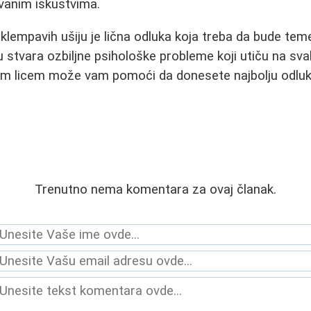
vanim iskustvima.
klempavih ušiju je lična odluka koja treba da bude tem
u stvara ozbiljne psihološke probleme koji utiču na sva
im licem može vam pomoći da donesete najbolju odlu
Trenutno nema komentara za ovaj članak.