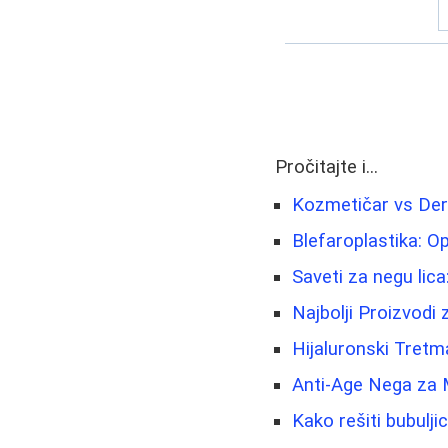
Pročitajte i...
Kozmetičar vs Der
Blefaroplastika: Op
Saveti za negu lica
Najbolji Proizvodi
Hijaluronski Tretma
Anti-Age Nega za 
Kako rešiti bubuljic