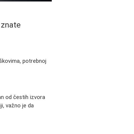
 znate
roškovima, potrebnoj
an od čestih izvora
ji, važno je da