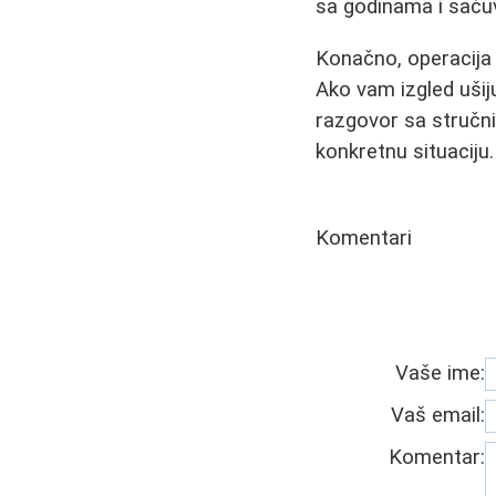
sa godinama i saču
Konačno, operacija 
Ako vam izgled ušij
razgovor sa stručn
konkretnu situaciju.
Komentari
Vaše ime:
Vaš email:
Komentar: