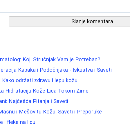
Slanje komentara
matolog: Koji Stručnjak Vam je Potreban?
eracija Kapaka i Podočnjaka - Iskustva i Saveti
: Kako održati zdravu i lepu kožu
 za Hidrataciju Kože Lica Tokom Zime
ni: Najčešća Pitanja i Saveti
Masnu i Mešovitu Kožu: Saveti i Preporuke
e i fleke na licu