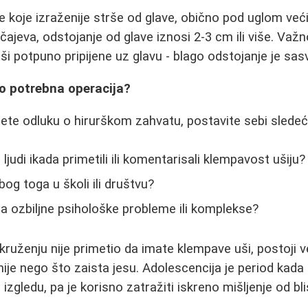
 koje izraženije strše od glave, obično pod uglom ve
učajeva, odstojanje od glave iznosi 2-3 cm ili više. Va
i potpuno pripijene uz glavu - blago odstojanje je sa
no potrebna operacija?
te odluku o hirurškom zahvatu, postavite sebi sledeća
 ljudi ikada primetili ili komentarisali klempavost ušiju?
bog toga u školi ili društvu?
ra ozbiljne psihološke probleme ili komplekse?
ruženju nije primetio da imate klempave uši, postoji 
enije nego što zaista jesu. Adolescencija je period ka
zgledu, pa je korisno zatražiti iskreno mišljenje od bliski