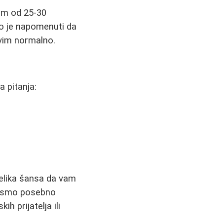
ćim od 25-30
žno je napomenuti da
svim normalno.
 pitanja:
velika šansa da vam
da smo posebno
h prijatelja ili