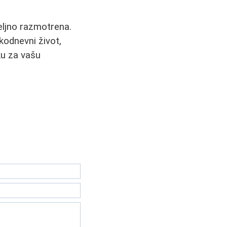
eljno razmotrena.
kodnevni život,
ku za vašu