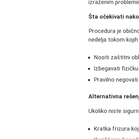
izraženim problemi
Šta očekivati nako
Procedura je obično
nedelja tokom kojih
Nositi zaštitni ob
Izbegavati fizičku
Pravilno negovati
Alternativna rešen
Ukoliko niste sigurn
Kratka frizura koj