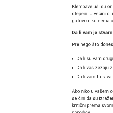
Klempave uši su one
stepeni. U većini sl
gotovo niko nema uš
Da li vam je stvar
Pre nego što donese
Da li su vam drugi
Da li vas zezaju z
Da li vam to stva
Ako niko u vašem ok
se čini da su izraž
kritični prema svom i
porodice.