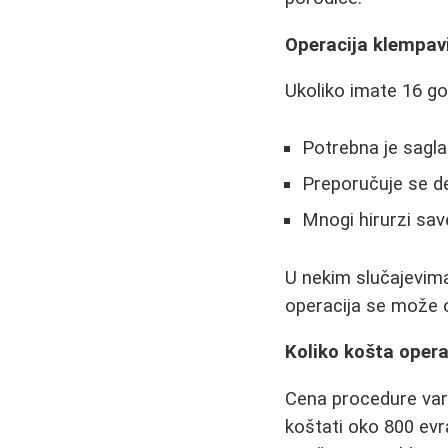
Operacija klempavi
Ukoliko imate 16 god
Potrebna je saglas
Preporučuje se de
Mnogi hirurzi sa
U nekim slučajevim
operacija se može ob
Koliko košta opera
Cena procedure var
koštati oko 800 ev