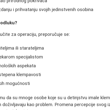
kao prirodnog pokrivača
nju i prihvatanju svojih jedinstvenih osobina
 odluku?
učite za operaciju, preporučuje se:
eljima ili starateljima
lekarom specijalistom
holoških aspekata
stepena klempavosti
skih mogućnosti
mu da su mnoge osobe koje su u detinjstvu imale klem
ih doživljavaju kao problem. Promena percepcije svog i