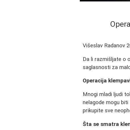
Opera
Višeslav Radanov
2
Da li razmišljate o
saglasnosti za malo
Operacija klempavi
Mnogi mladi ljudi t
nelagode mogu biti
prikupite sve neop
Šta se smatra kl