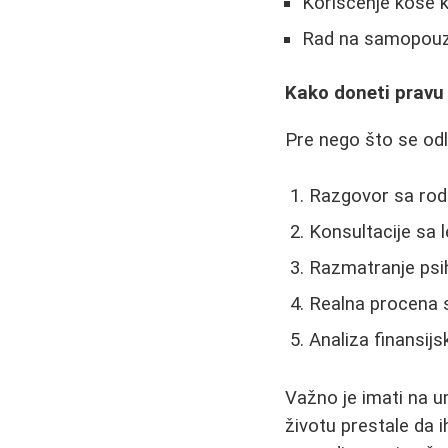
Korišćenje kose 
Rad na samopouzda
Kako doneti pravu
Pre nego što se odl
Razgovor sa rodit
Konsultacije sa 
Razmatranje psi
Realna procena 
Analiza finansij
Važno je imati na u
životu prestale da 