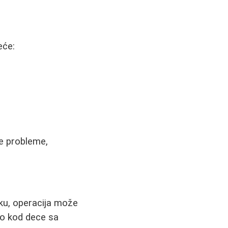
eće:
e probleme,
eku, operacija može
no kod dece sa