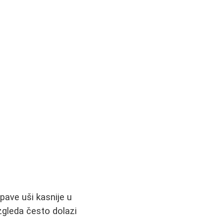
pave uši kasnije u
zgleda često dolazi