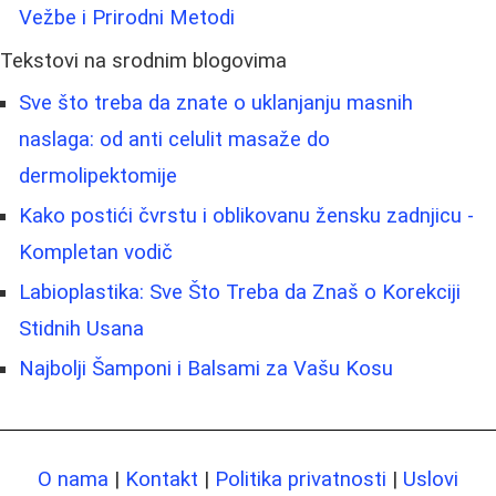
Vežbe i Prirodni Metodi
Tekstovi na srodnim blogovima
Sve što treba da znate o uklanjanju masnih
naslaga: od anti celulit masaže do
dermolipektomije
Kako postići čvrstu i oblikovanu žensku zadnjicu -
Kompletan vodič
Labioplastika: Sve Što Treba da Znaš o Korekciji
Stidnih Usana
Najbolji Šamponi i Balsami za Vašu Kosu
O nama
|
Kontakt
|
Politika privatnosti
|
Uslovi