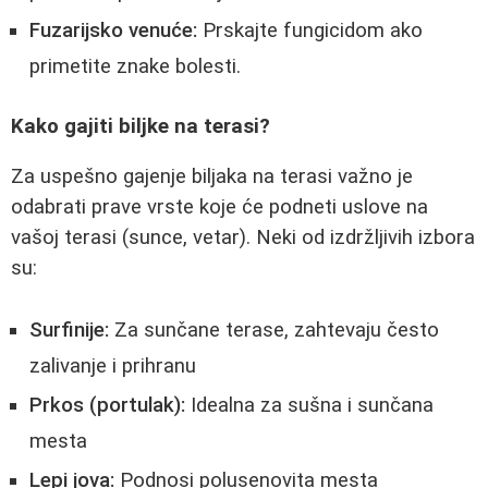
Fuzarijsko venuće:
Prskajte fungicidom ako
primetite znake bolesti.
Kako gajiti biljke na terasi?
Za uspešno gajenje biljaka na terasi važno je
odabrati prave vrste koje će podneti uslove na
vašoj terasi (sunce, vetar). Neki od izdržljivih izbora
su:
Surfinije:
Za sunčane terase, zahtevaju često
zalivanje i prihranu
Prkos (portulak):
Idealna za sušna i sunčana
mesta
Lepi jova:
Podnosi polusenovita mesta