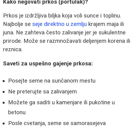
Kako negovati prkos (portulak)?
Prkos je izdržljiva biljka koja voli sunce i toplinu.
Najbolje se
seje direktno u zemlju
krajem maja ili
juna. Ne zahteva često zalivanje jer je sukulentne
prirode. Može se razmnožavati deljenjem korena ili
reznica.
Saveti za uspešno gajenje prkosa:
Posejte seme na sunčanom mestu
Ne preterujte sa zalivanjem
Možete ga saditi u kamenjare ili pukotine u
betonu
Posle cvetanja, seme se samorasejeva