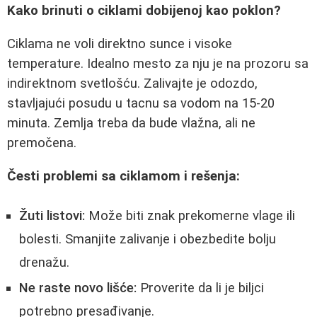
Kako brinuti o ciklami dobijenoj kao poklon?
Ciklama ne voli direktno sunce i visoke
temperature. Idealno mesto za nju je na prozoru sa
indirektnom svetlošću. Zalivajte je odozdo,
stavljajući posudu u tacnu sa vodom na 15-20
minuta. Zemlja treba da bude vlažna, ali ne
premočena.
Česti problemi sa ciklamom i rešenja:
Žuti listovi:
Može biti znak prekomerne vlage ili
bolesti. Smanjite zalivanje i obezbedite bolju
drenažu.
Ne raste novo lišće:
Proverite da li je biljci
potrebno presađivanje.