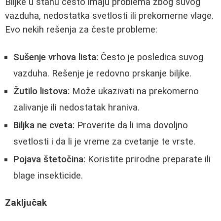
Biljke u stanu često imaju problema zbog suvog
vazduha, nedostatka svetlosti ili prekomerne vlage.
Evo nekih rešenja za česte probleme:
Sušenje vrhova lista:
Često je posledica suvog
vazduha. Rešenje je redovno prskanje biljke.
Žutilo listova:
Može ukazivati na prekomerno
zalivanje ili nedostatak hraniva.
Biljka ne cveta:
Proverite da li ima dovoljno
svetlosti i da li je vreme za cvetanje te vrste.
Pojava štetočina:
Koristite prirodne preparate ili
blage insekticide.
Zaključak