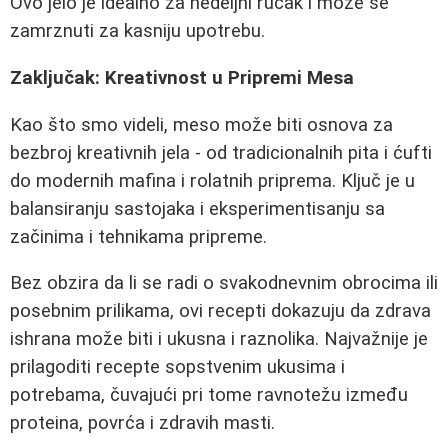
Ovo jelo je idealno za nedeljni ručak i može se
zamrznuti za kasniju upotrebu.
Zaključak: Kreativnost u Pripremi Mesa
Kao što smo videli, meso može biti osnova za
bezbroj kreativnih jela - od tradicionalnih pita i ćufti
do modernih mafina i rolatnih priprema. Ključ je u
balansiranju sastojaka i eksperimentisanju sa
začinima i tehnikama pripreme.
Bez obzira da li se radi o svakodnevnim obrocima ili
posebnim prilikama, ovi recepti dokazuju da zdrava
ishrana može biti i ukusna i raznolika. Najvažnije je
prilagoditi recepte sopstvenim ukusima i
potrebama, čuvajući pri tome ravnotežu između
proteina, povrća i zdravih masti.