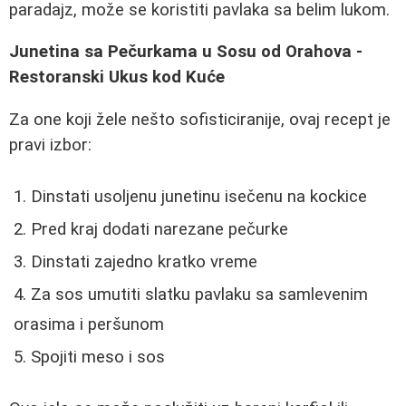
paradajz, može se koristiti pavlaka sa belim lukom.
Junetina sa Pečurkama u Sosu od Orahova -
Restoranski Ukus kod Kuće
Za one koji žele nešto sofisticiranije, ovaj recept je
pravi izbor:
Dinstati usoljenu junetinu isečenu na kockice
Pred kraj dodati narezane pečurke
Dinstati zajedno kratko vreme
Za sos umutiti slatku pavlaku sa samlevenim
orasima i peršunom
Spojiti meso i sos