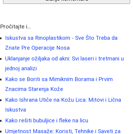
Pročitajte i...
Iskustva sa Rinoplastikom - Sve Što Treba da
Znate Pre Operacije Nosa
Uklanjanje ožiljaka od akni: Svi laseri i tretmani u
jednoj analizi
Kako se Boriti sa Mimiknim Borama i Prvim
Znacima Starenja Kože
Kako Ishrana Utiče na Kožu Lica: Mitovi i Lična
Iskustva
Kako rešiti bubuljice i fleke na licu
Umjetnost Masaže: Koristi, Tehnike i Saveti za