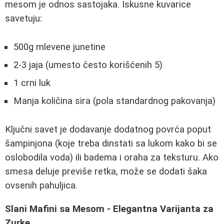
mesom je odnos sastojaka. Iskusne kuvarice
savetuju:
500g mlevene junetine
2-3 jaja (umesto često korišćenih 5)
1 crni luk
Manja količina sira (pola standardnog pakovanja)
Ključni savet je dodavanje dodatnog povrća poput
šampinjona (koje treba dinstati sa lukom kako bi se
oslobodila voda) ili badema i oraha za teksturu. Ako
smesa deluje previše retka, može se dodati šaka
ovsenih pahuljica.
Slani Mafini sa Mesom - Elegantna Varijanta za
Zurke