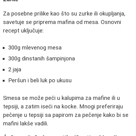
Za posebne prilike kao što su zurke ili okupljanja,
savetuje se priprema mafina od mesa. Osnovni
recept uključuje:
300g mlevenog mesa
300g dinstanih šampinjona
2 jaja
Peršun i beli luk po ukusu
Smesa se može peći u kalupima za mafine ili u
tepsiji, a zatim iseći na kocke. Mnogi preferiraju
pečenje u tepsiji sa papirom za pečenje kako bi se
mafini lakše vadili.