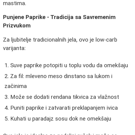
mastima.
Punjene Paprike - Tradicija sa Savremenim
Prizvukom
Za ljubitelje tradicionalnih jela, ovo je low-carb
varijanta:
Suve paprike potopiti u toplu vodu da omekšaju
Za fil: mleveno meso dinstano sa lukom i
začinima
Može se dodati rendana tikvica za vlažnost
Puniti paprike i zatvarati preklapanjem ivica
Kuhati u paradajz sosu dok ne omekšaju