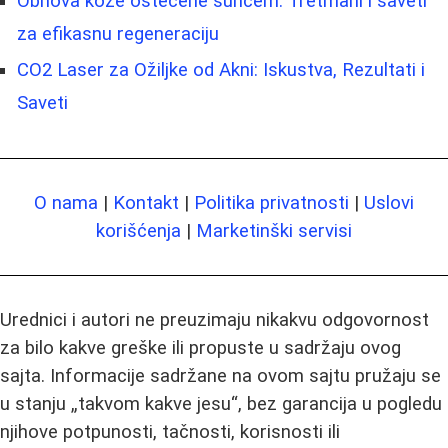
Obnova kože oštećene suncem: Tretmani i saveti
za efikasnu regeneraciju
CO2 Laser za Ožiljke od Akni: Iskustva, Rezultati i
Saveti
O nama
|
Kontakt
|
Politika privatnosti
|
Uslovi
korišćenja
|
Marketinški servisi
Urednici i autori ne preuzimaju nikakvu odgovornost
za bilo kakve greške ili propuste u sadržaju ovog
sajta. Informacije sadržane na ovom sajtu pružaju se
u stanju „takvom kakve jesu“, bez garancija u pogledu
njihove potpunosti, tačnosti, korisnosti ili