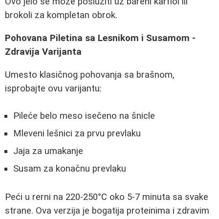
Ovo jelo se može poslužiti uz bareni karfiol ili
brokoli za kompletan obrok.
Pohovana Piletina sa Lesnikom i Susamom -
Zdravija Varijanta
Umesto klasičnog pohovanja sa brašnom,
isprobajte ovu varijantu:
Pileće belo meso isečeno na šnicle
Mleveni lešnici za prvu prevlaku
Jaja za umakanje
Susam za konačnu prevlaku
Peći u rerni na 220-250°C oko 5-7 minuta sa svake
strane. Ova verzija je bogatija proteinima i zdravim