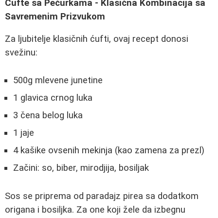
Ćufte sa Pečurkama - Klasična Kombinacija sa
Savremenim Prizvukom
Za ljubitelje klasičnih ćufti, ovaj recept donosi
svežinu:
500g mlevene junetine
1 glavica crnog luka
3 čena belog luka
1 jaje
4 kašike ovsenih mekinja (kao zamena za prezl)
Začini: so, biber, mirodjija, bosiljak
Sos se priprema od paradajz pirea sa dodatkom
origana i bosiljka. Za one koji žele da izbegnu