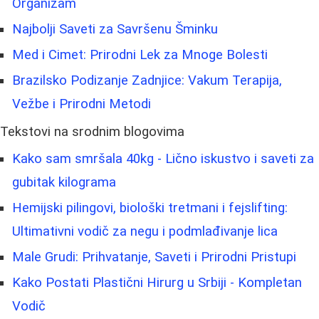
Organizam
Najbolji Saveti za Savršenu Šminku
Med i Cimet: Prirodni Lek za Mnoge Bolesti
Brazilsko Podizanje Zadnjice: Vakum Terapija,
Vežbe i Prirodni Metodi
Tekstovi na srodnim blogovima
Kako sam smršala 40kg - Lično iskustvo i saveti za
gubitak kilograma
Hemijski pilingovi, biološki tretmani i fejslifting:
Ultimativni vodič za negu i podmlađivanje lica
Male Grudi: Prihvatanje, Saveti i Prirodni Pristupi
Kako Postati Plastični Hirurg u Srbiji - Kompletan
Vodič