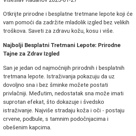
Otkrijte prirodne i besplatne tretmane lepote koji će
vam pomoći da zadržite mladolik izgled bez velikih
troškova. Saveti za zdravu kožu, kosu i više.
Najbolji Besplatni Tretmani Lepote: Prirodne
Tajne za Zdrav Izgled
San je jedan od najmoćnijih prirodnih i besplatnih
tretmana lepote. Istraživanja pokazuju da uz
dovoljno sna i bez šminke možete postati
privlačniji. Međutim, nedostatak sna može imati
suprotan efekat, što dokazuje i švedsko
istraživanje. Najviše stradaju koža i oči - postaju
crvene, podbule, s tamnim podočnjacima i
obešenim kapcima.