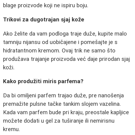
blage proizvode koji ne ispiru boju.
Trikovi za dugotrajan sjaj kože
Ako želite da vam podloga traje duže, kupite malo
tamniju nijansu od uobičajene i pomešajte je s
hidratantnom kremom. Ovaj trik ne samo što
produžava trajanje proizvoda već daje prirodan sjaj
koži.
Kako produžiti miris parfema?
Da bi omiljeni parfem trajao duže, pre nanošenja
premažite pulsne tačke tankim slojem vazelina.
Kada vam parfem bude pri kraju, preostale kapljice
možete dodati u gel za tuširanje ili nemirisnu
kremu.