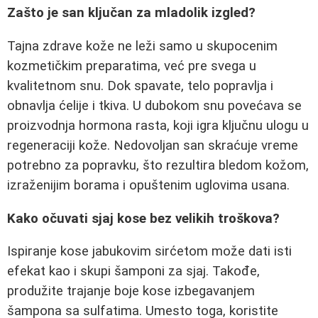
Zašto je san ključan za mladolik izgled?
Tajna zdrave kože ne leži samo u skupocenim
kozmetičkim preparatima, već pre svega u
kvalitetnom snu. Dok spavate, telo popravlja i
obnavlja ćelije i tkiva. U dubokom snu povećava se
proizvodnja hormona rasta, koji igra ključnu ulogu u
regeneraciji kože. Nedovoljan san skraćuje vreme
potrebno za popravku, što rezultira bledom kožom,
izraženijim borama i opuštenim uglovima usana.
Kako očuvati sjaj kose bez velikih troškova?
Ispiranje kose jabukovim sirćetom može dati isti
efekat kao i skupi šamponi za sjaj. Takođe,
produžite trajanje boje kose izbegavanjem
šampona sa sulfatima. Umesto toga, koristite