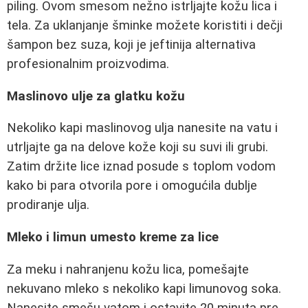
piling. Ovom smesom nežno istrljajte kožu lica i
tela. Za uklanjanje šminke možete koristiti i dečji
šampon bez suza, koji je jeftinija alternativa
profesionalnim proizvodima.
Maslinovo ulje za glatku kožu
Nekoliko kapi maslinovog ulja nanesite na vatu i
utrljajte ga na delove kože koji su suvi ili grubi.
Zatim držite lice iznad posude s toplom vodom
kako bi para otvorila pore i omogućila dublje
prodiranje ulja.
Mleko i limun umesto kreme za lice
Za meku i nahranjenu kožu lica, pomešajte
nekuvano mleko s nekoliko kapi limunovog soka.
Nanesite smešu vatom i ostavite 20 minuta pre