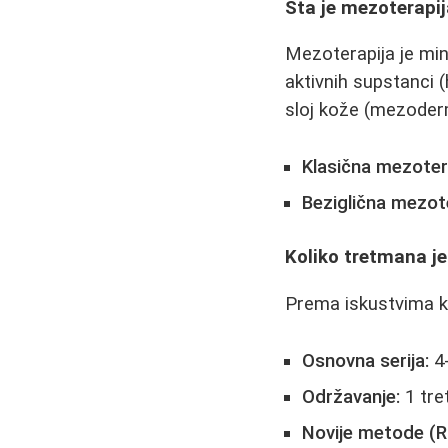
Šta je mezoterapij
Mezoterapija je mi
aktivnih supstanci (
sloj kože (mezoderm
Klasična mezoter
Beziglična mezot
Koliko tretmana j
Prema iskustvima ko
Osnovna serija:
4-
Održavanje:
1 tre
Novije metode (R