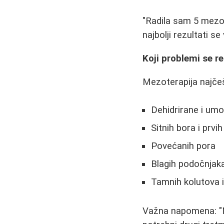
"Radila sam 5 mezote
najbolji rezultati se
Koji problemi se 
Mezoterapija najč
Dehidrirane i um
Sitnih bora i prvi
Povećanih pora
Blagih podočnjaka
Tamnih kolutova i
Važna napomena: "M