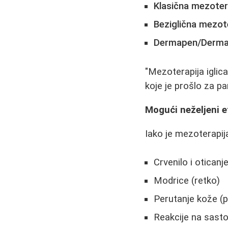
Klasična mezoter
Beziglična mezot
Dermapen/Derma
"Mezoterapija iglica
koje je prošlo za pa
Mogući neželjeni e
Iako je mezoterapij
Crvenilo i oticanj
Modrice (retko)
Perutanje kože (
Reakcije na sasto