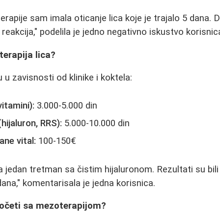
apije sam imala oticanje lica koje je trajalo 5 dana. D
a reakcija," podelila je jedno negativno iskustvo korisnic
erapija lica?
u u zavisnosti od klinike i koktela:
itamini):
3.000-5.000 din
hijaluron, RRS):
5.000-10.000 din
ne vital:
100-150€
 jedan tretman sa čistim hijaluronom. Rezultati su bili o
na," komentarisala je jedna korisnica.
početi sa mezoterapijom?