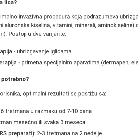
a lica?
nimalno invazivna procedura koja podrazumeva ubrizga
hijaluronska kiselina, vitamini, minerali, aminokiseline) 
). Postoji u dve varijante:
apija
- ubrizgavanje iglicama
erapija
- primena specijalnim aparatima (dermapen, ele
e potrebno?
risnika, optimalni rezultati se postižu sa:
6 tretmana u razmaku od 7-10 dana
tman mesečno ili svaka 3 meseca
RS preparati):
2-3 tretmana na 2 nedelje