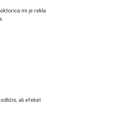
oktorica mi je rekla
a.
dlični, ali efekat