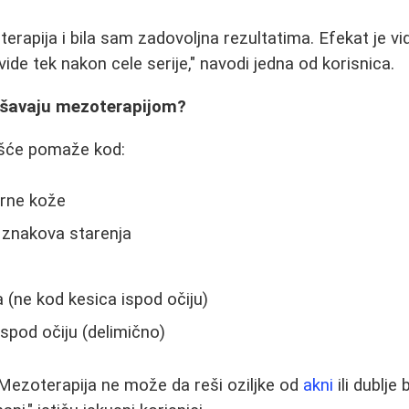
rapija i bila sam zadovoljna rezultatima. Efekat je vid
 vide tek nakon cele serije," navodi jedna od korisnica.
rešavaju mezoterapijom?
ešće pomaže kod:
orne kože
h znakova starenja
 (ne kod kesica ispod očiju)
spod očiju (delimično)
ezoterapija ne može da reši oziljke od
akni
ili dublje