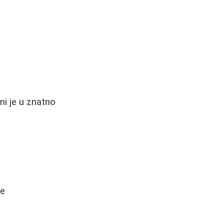
i je u znatno
re