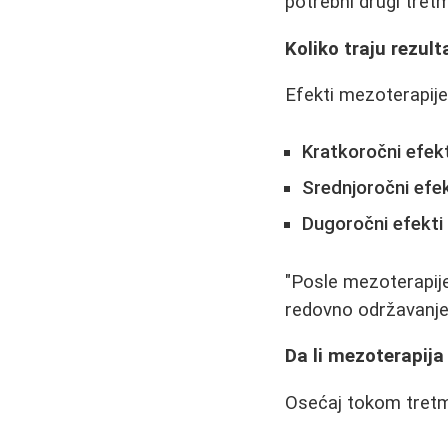
potrebni drugi tretma
Koliko traju rezult
Efekti mezoterapije
Kratkoročni efekt
Srednjoročni efek
Dugoročni efekti
"Posle mezoterapije 
redovno održavanje,"
Da li mezoterapija
Osećaj tokom tretm