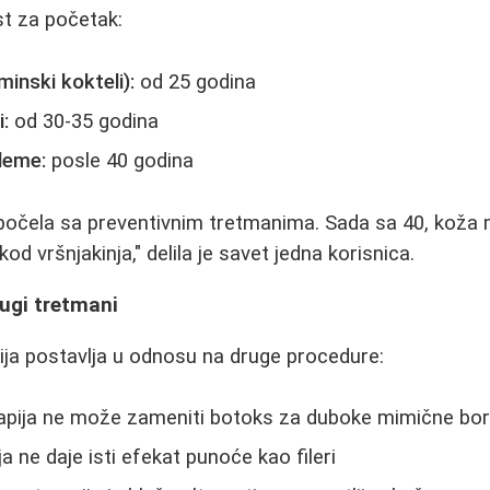
t za početak:
minski kokteli):
od 25 godina
:
od 30-35 godina
bleme:
posle 40 godina
počela sa preventivnim tretmanima. Sada sa 40, koža m
od vršnjakinja," delila je savet jedna korisnica.
ugi tretmani
ja postavlja u odnosu na druge procedure:
pija ne može zameniti botoks za duboke mimične bo
 ne daje isti efekat punoće kao fileri