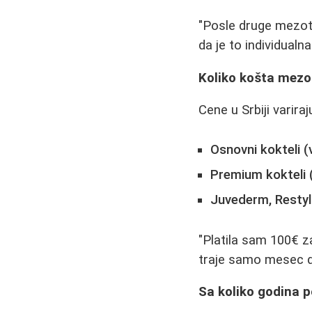
"Posle druge mezoter
da je to individualn
Koliko košta mezot
Cene u Srbiji variraj
Osnovni kokteli (v
Premium kokteli (
Juvederm, Restyla
"Platila sam 100€ za
traje samo mesec da
Sa koliko godina 