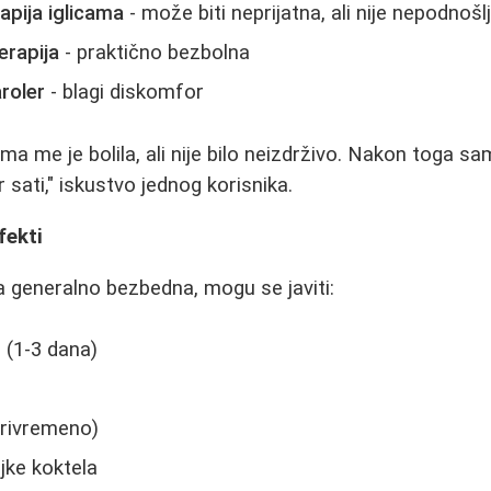
apija iglicama
- može biti neprijatna, ali nije nepodnošlj
erapija
- praktično bezbolna
roler
- blagi diskomfor
ma me je bolila, ali nije bilo neizdrživo. Nakon toga sa
r sati," iskustvo jednog korisnika.
fekti
a generalno bezbedna, mogu se javiti:
e (1-3 dana)
privremeno)
jke koktela