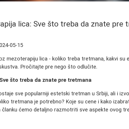
pija lica: Sve što treba da znate pre
024-05-15
z mezoterapiju lica - koliko treba tretmana, kakvi su e
skustva. Pročitajte pre nego što odlučite.
 Sve što treba da znate pre tretmana
staje sve popularniji estetski tretman u Srbiji, ali i izv
Koliko tretmana je potrebno? Koje su cene i kako izabr
 članku ćemo detaljno razmotriti sve aspekte ovog t