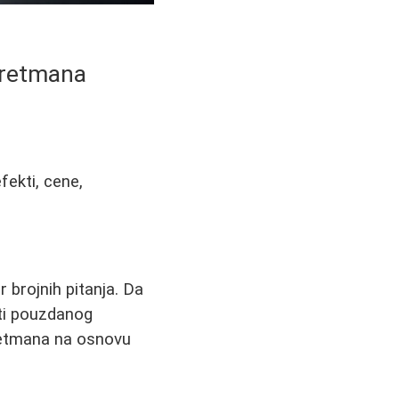
 tretmana
fekti, cene,
or brojnih pitanja. Da
ati pouzdanog
retmana na osnovu