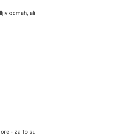
ljiv odmah, ali
 bore - za to su