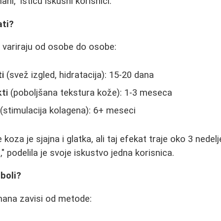
ni," ističu iskusni korisnici.
ati?
 variraju od osobe do osobe:
i
(svež izgled, hidratacija): 15-20 dana
ti
(poboljšana tekstura kože): 1-3 meseca
(stimulacija kolagena): 6+ meseci
koza je sjajna i glatka, ali taj efekat traje oko 3 nedel
 podelila je svoje iskustvo jedna korisnica.
 boli?
ana zavisi od metode: