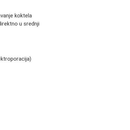
vanje koktela
direktno u srednji
ktroporacija)