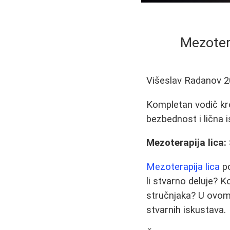
Mezotera
Višeslav Radanov
2
Kompletan vodič kro
bezbednost i lična i
Mezoterapija lica:
Mezoterapija lica
po
li stvarno deluje? 
stručnjaka? U ovom
stvarnih iskustava.