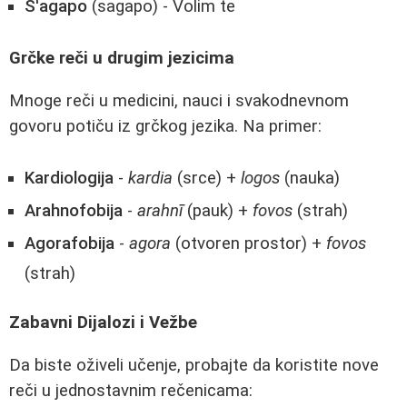
S'agapo
(sagapo) - Volim te
Grčke reči u drugim jezicima
Mnoge reči u medicini, nauci i svakodnevnom
govoru potiču iz grčkog jezika. Na primer:
Kardiologija
-
kardia
(srce) +
logos
(nauka)
Arahnofobija
-
arahnī
(pauk) +
fovos
(strah)
Agorafobija
-
agora
(otvoren prostor) +
fovos
(strah)
Zabavni Dijalozi i Vežbe
Da biste oživeli učenje, probajte da koristite nove
reči u jednostavnim rečenicama: