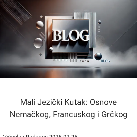
Mali Jezički Kutak: Osnove
Nemačkog, Francuskog i Grčkog
Višeslav Radanov
2025-02-25