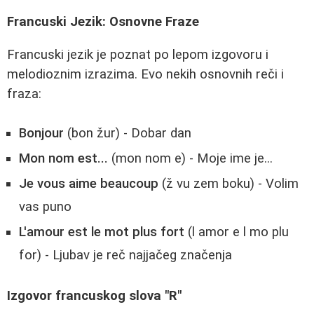
Francuski Jezik: Osnovne Fraze
Francuski jezik je poznat po lepom izgovoru i
melodioznim izrazima. Evo nekih osnovnih reči i
fraza:
Bonjour
(bon žur) - Dobar dan
Mon nom est...
(mon nom e) - Moje ime je...
Je vous aime beaucoup
(ž vu zem boku) - Volim
vas puno
L'amour est le mot plus fort
(l amor e l mo plu
for) - Ljubav je reč najjačeg značenja
Izgovor francuskog slova "R"