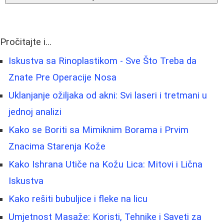
Pročitajte i...
Iskustva sa Rinoplastikom - Sve Što Treba da
Znate Pre Operacije Nosa
Uklanjanje ožiljaka od akni: Svi laseri i tretmani u
jednoj analizi
Kako se Boriti sa Mimiknim Borama i Prvim
Znacima Starenja Kože
Kako Ishrana Utiče na Kožu Lica: Mitovi i Lična
Iskustva
Kako rešiti bubuljice i fleke na licu
Umjetnost Masaže: Koristi, Tehnike i Saveti za