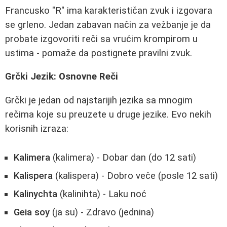
Francusko "R" ima karakterističan zvuk i izgovara
se grleno. Jedan zabavan način za vežbanje je da
probate izgovoriti reči sa vrućim krompirom u
ustima - pomaže da postignete pravilni zvuk.
Grčki Jezik: Osnovne Reči
Grčki je jedan od najstarijih jezika sa mnogim
rečima koje su preuzete u druge jezike. Evo nekih
korisnih izraza:
Kalimera
(kalimera) - Dobar dan (do 12 sati)
Kalispera
(kalispera) - Dobro veče (posle 12 sati)
Kalinychta
(kalinihta) - Laku noć
Geia soy
(ja su) - Zdravo (jednina)