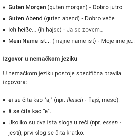
Guten Morgen
(guten morgen) - Dobro jutro
Guten Abend
(guten abend) - Dobro veče
Ich heiße...
(ih hajse) - Ja se zovem...
Mein Name ist...
(majne name ist) - Moje ime je...
Izgovor u nemačkom jeziku
U nemačkom jeziku postoje specifična pravila
izgovora:
ei
se čita kao "aj" (npr.
fleisch
- flajš, meso).
ä
se čita kao "e".
Ukoliko su dva ista sloga u reči (npr.
essen
-
jesti), prvi slog se čita kratko.