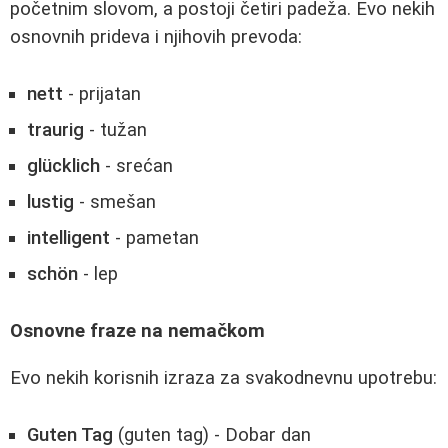
početnim slovom, a postoji četiri padeža. Evo nekih
osnovnih prideva i njihovih prevoda:
nett
- prijatan
traurig
- tužan
glücklich
- srećan
lustig
- smešan
intelligent
- pametan
schön
- lep
Osnovne fraze na nemačkom
Evo nekih korisnih izraza za svakodnevnu upotrebu:
Guten Tag
(guten tag) - Dobar dan