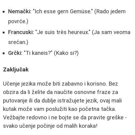
Nemački:
"Ich esse gern Gemüse." (Rado jedem
povrće.)
Francuski:
"Je suis très heureux." (Ja sam veoma
srećan.)
Grčki:
"Ti kaneis?" (Kako si?)
Zaključak
Učenje jezika može biti zabavno i korisno. Bez
obzira da li želite da naučite osnovne fraze za
putovanje ili da dublje istražujete jezik, ovaj mali
kutak može vam poslužiti kao početna tačka.
Vežbajte redovno i ne bojte se da pravite greške -
svako učenje počinje od malih koraka!