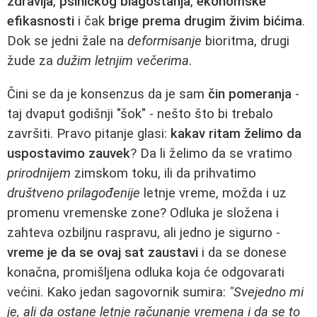
zdravlja
,
psihičkog blagostanja
,
ekonomske
efikasnosti
i čak
brige prema drugim živim bićima
.
Dok se jedni žale na
deformisanje
bioritma, drugi
žude za
dužim letnjim večerima
.
Čini se da je konsenzus da je sam
čin pomeranja
-
taj dvaput godišnji "šok" - nešto što bi trebalo
završiti. Pravo pitanje glasi:
kakav ritam želimo da
uspostavimo zauvek
? Da li želimo da se vratimo
prirodnijem
zimskom toku, ili da prihvatimo
društveno prilagođenije
letnje vreme, možda i uz
promenu vremenske zone? Odluka je složena i
zahteva ozbiljnu raspravu, ali jedno je sigurno -
vreme je da se ovaj sat zaustavi
i da se donese
konačna, promišljena odluka koja će odgovarati
većini. Kako jedan sagovornik sumira:
"Svejedno mi
je, ali da ostane letnje računanje vremena i da se to