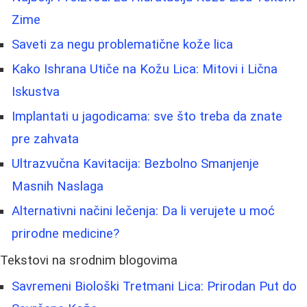
Zime
Saveti za negu problematične kože lica
Kako Ishrana Utiče na Kožu Lica: Mitovi i Lična
Iskustva
Implantati u jagodicama: sve što treba da znate
pre zahvata
Ultrazvučna Kavitacija: Bezbolno Smanjenje
Masnih Naslaga
Alternativni načini lečenja: Da li verujete u moć
prirodne medicine?
Tekstovi na srodnim blogovima
Savremeni Biološki Tretmani Lica: Prirodan Put do