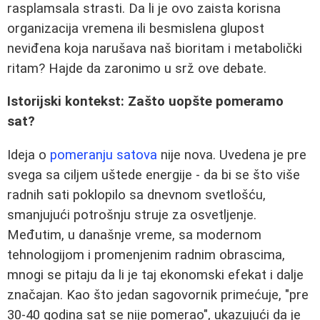
rasplamsala strasti. Da li je ovo zaista korisna
organizacija vremena ili besmislena glupost
neviđena koja narušava naš bioritam i metabolički
ritam? Hajde da zaronimo u srž ove debate.
Istorijski kontekst: Zašto uopšte pomeramo
sat?
Ideja o
pomeranju satova
nije nova. Uvedena je pre
svega sa ciljem uštede energije - da bi se što više
radnih sati poklopilo sa dnevnom svetlošću,
smanjujući potrošnju struje za osvetljenje.
Međutim, u današnje vreme, sa modernom
tehnologijom i promenjenim radnim obrascima,
mnogi se pitaju da li je taj ekonomski efekat i dalje
značajan. Kao što jedan sagovornik primećuje, "pre
30-40 godina sat se nije pomerao", ukazujući da je