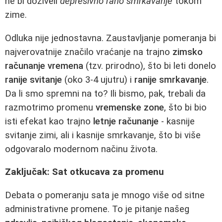
ne bi doživeli
depresivno rano smrkavanje
tokom
zime.
Odluka nije jednostavna. Zaustavljanje pomeranja bi
najverovatnije značilo vraćanje na trajno
zimsko
računanje vremena
(tzv. prirodno), što bi leti donelo
ranije svitanje
(oko 3-4 ujutru) i
ranije smrkavanje
.
Da li smo spremni na to? Ili bismo, pak, trebali da
razmotrimo promenu
vremenske zone
, što bi bio
isti efekat kao trajno
letnje računanje
- kasnije
svitanje zimi, ali i kasnije smrkavanje, što bi više
odgovaralo modernom načinu života.
Zaključak: Sat otkucava za promenu
Debata o pomeranju sata je mnogo više od sitne
administrativne promene. To je pitanje našeg