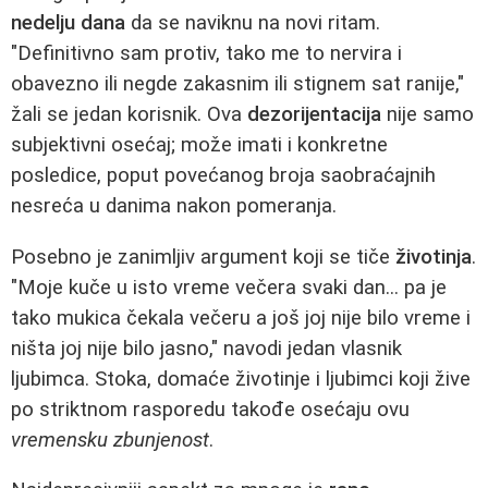
nedelju dana
da se naviknu na novi ritam.
"Definitivno sam protiv, tako me to nervira i
obavezno ili negde zakasnim ili stignem sat ranije,"
žali se jedan korisnik. Ova
dezorijentacija
nije samo
subjektivni osećaj; može imati i konkretne
posledice, poput povećanog broja saobraćajnih
nesreća u danima nakon pomeranja.
Posebno je zanimljiv argument koji se tiče
životinja
.
"Moje kuče u isto vreme večera svaki dan... pa je
tako mukica čekala večeru a još joj nije bilo vreme i
ništa joj nije bilo jasno," navodi jedan vlasnik
ljubimca. Stoka, domaće životinje i ljubimci koji žive
po striktnom rasporedu takođe osećaju ovu
vremensku zbunjenost
.