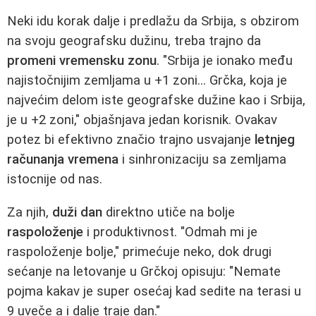
Neki idu korak dalje i predlažu da Srbija, s obzirom
na svoju geografsku dužinu, treba trajno da
promeni vremensku zonu
. "Srbija je ionako među
najistočnijim zemljama u +1 zoni... Grčka, koja je
najvećim delom iste geografske dužine kao i Srbija,
je u +2 zoni," objašnjava jedan korisnik. Ovakav
potez bi efektivno značio trajno usvajanje
letnjeg
računanja vremena
i sinhronizaciju sa zemljama
istocnije od nas.
Za njih,
duži dan
direktno utiče na bolje
raspoloženje
i produktivnost. "Odmah mi je
raspoloženje bolje," primećuje neko, dok drugi
sećanje na letovanje u Grčkoj opisuju: "Nemate
pojma kakav je super osećaj kad sedite na terasi u
9 uveče a i dalje traje dan."