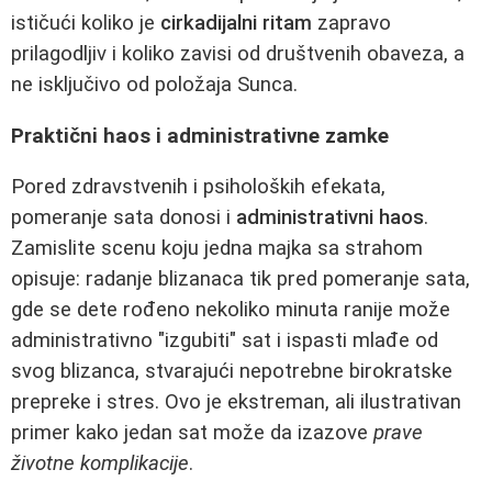
ističući koliko je
cirkadijalni ritam
zapravo
prilagodljiv i koliko zavisi od društvenih obaveza, a
ne isključivo od položaja Sunca.
Praktični haos i administrativne zamke
Pored zdravstvenih i psiholoških efekata,
pomeranje sata donosi i
administrativni haos
.
Zamislite scenu koju jedna majka sa strahom
opisuje: radanje blizanaca tik pred pomeranje sata,
gde se dete rođeno nekoliko minuta ranije može
administrativno "izgubiti" sat i ispasti mlađe od
svog blizanca, stvarajući nepotrebne birokratske
prepreke i stres. Ovo je ekstreman, ali ilustrativan
primer kako jedan sat može da izazove
prave
životne komplikacije
.