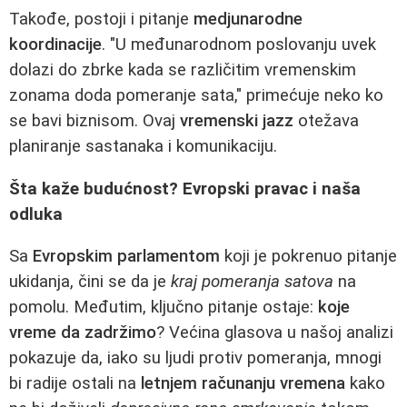
Takođe, postoji i pitanje
medjunarodne
koordinacije
. "U međunarodnom poslovanju uvek
dolazi do zbrke kada se različitim vremenskim
zonama doda pomeranje sata," primećuje neko ko
se bavi biznisom. Ovaj
vremenski jazz
otežava
planiranje sastanaka i komunikaciju.
Šta kaže budućnost? Evropski pravac i naša
odluka
Sa
Evropskim parlamentom
koji je pokrenuo pitanje
ukidanja, čini se da je
kraj pomeranja satova
na
pomolu. Međutim, ključno pitanje ostaje:
koje
vreme da zadržimo
? Većina glasova u našoj analizi
pokazuje da, iako su ljudi protiv pomeranja, mnogi
bi radije ostali na
letnjem računanju vremena
kako