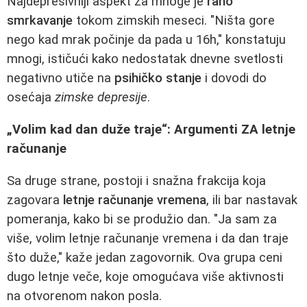
Najdepresivniji aspekt za mnoge je
rano
smrkavanje
tokom zimskih meseci. "Ništa gore
nego kad mrak počinje da pada u 16h," konstatuju
mnogi, ističući kako nedostatak dnevne svetlosti
negativno utiče na
psihičko stanje
i dovodi do
osećaja
zimske depresije
.
„Volim kad dan duže traje“: Argumenti ZA letnje
računanje
Sa druge strane, postoji i snažna frakcija koja
zagovara
letnje računanje vremena
, ili bar nastavak
pomeranja, kako bi se produžio dan. "Ja sam za
više, volim letnje računanje vremena i da dan traje
što duže," kaže jedan zagovornik. Ova grupa ceni
dugo letnje veče, koje omogućava više aktivnosti
na otvorenom nakon posla.