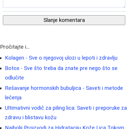
Slanje komentara
Pročitajte i...
Kolagen - Sve o njegovoj ulozi u lepoti i zdravlju
Botox - Sve što treba da znate pre nego što se
odlučite
Rešavanje hormonskih bubuljica - Saveti i metode
lečenja
Ultimativni vodič za piling lica: Saveti i preporuke za
zdravu i blistavu kožu
Najbolji Proizvodi za Hidrataciju Kože Lica Tokom