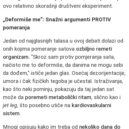
ovo relativno skorašnji društveni eksperiment.
„Deformiše me“: Snažni argumenti PROTIV
pomeranja
Jedan od najglasnijih talasa u ovoj debati dolazi od
onih kojima pomeranje satova
ozbiljno remeti
organizam
. "Skroz sam protiv pomjeranja sata,
načisto me to deformiše, da danima ne mogu sebi
da dođem," ističe jedan glas. Osećaj dezorijentacije,
umora i čak fizičkih tegoba je učestal. Istraživanja,
kao što neki pominju, pokazuju da taj jedan sat
može da
poremeti metabolički ritam
, slično kao i
jet leg
, što posebno utiče na
kardiovaskularni
sistem
.
Mnogi opisuju kako im treba od
nekoliko dana do