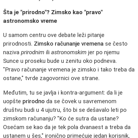
Šta je "prirodno"? Zimsko kao "pravo"
astronomsko vreme
U samom centru ove debate leži pitanje
prirodnosti.
Zimsko računanje vremena
se često
naziva
prirodnim
ili
astronomskim
jer po njemu
Sunce u proseku bude u zenitu oko podneva.
"Pravo računanje vremena je zimsko i tako treba da
ostane," tvrde zagovornici ove strane.
Međutim, tu se javlja i kontra-argument: da li je
uopšte
prirodno
da se čovek u savremenom
društvu budi u 4 ujutru, što bi se dešavalo leti po
zimskom računanju? "Ko će sutra da ustane?
Osećam se kao da je tek pola dvanaest a treba da
ustanem u šes," ironično primećuje jedan korisnik,