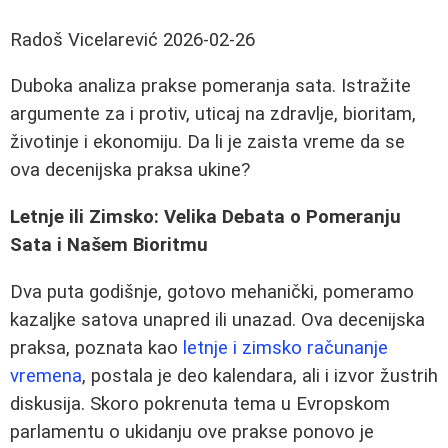
Radoš Vicelarević
2026-02-26
Duboka analiza prakse pomeranja sata. Istražite
argumente za i protiv, uticaj na zdravlje, bioritam,
životinje i ekonomiju. Da li je zaista vreme da se
ova decenijska praksa ukine?
Letnje ili Zimsko: Velika Debata o Pomeranju
Sata i Našem Bioritmu
Dva puta godišnje, gotovo mehanički, pomeramo
kazaljke satova unapred ili unazad. Ova decenijska
praksa, poznata kao
letnje i zimsko računanje
vremena
, postala je deo kalendara, ali i izvor žustrih
diskusija. Skoro pokrenuta tema u Evropskom
parlamentu o ukidanju ove prakse ponovo je