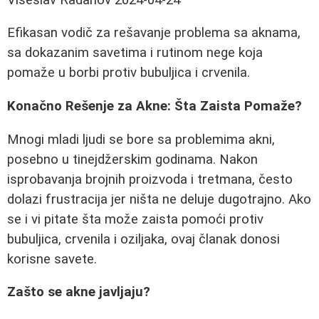
Efikasan vodič za rešavanje problema sa aknama,
sa dokazanim savetima i rutinom nege koja
pomaže u borbi protiv bubuljica i crvenila.
Konačno Rešenje za Akne: Šta Zaista Pomaže?
Mnogi mladi ljudi se bore sa problemima akni,
posebno u tinejdžerskim godinama. Nakon
isprobavanja brojnih proizvoda i tretmana, često
dolazi frustracija jer ništa ne deluje dugotrajno. Ako
se i vi pitate šta može zaista pomoći protiv
bubuljica, crvenila i oziljaka, ovaj članak donosi
korisne savete.
Zašto se akne javljaju?