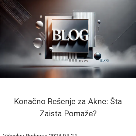
Konačno Rešenje za Akne: Šta
Zaista Pomaže?
Višeslav Radanov
2024-04-24