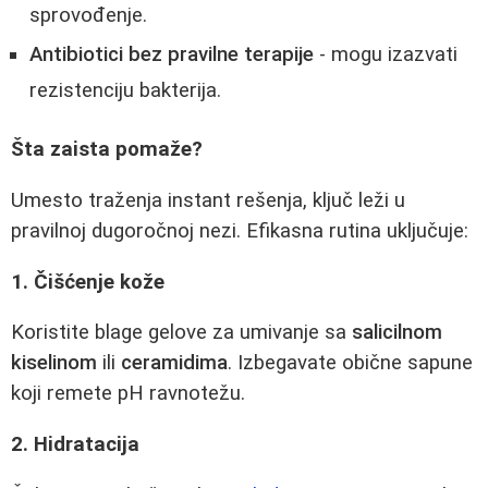
sprovođenje.
Antibiotici bez pravilne terapije
- mogu izazvati
rezistenciju bakterija.
Šta zaista pomaže?
Umesto traženja instant rešenja, ključ leži u
pravilnoj dugoročnoj nezi. Efikasna rutina uključuje:
1. Čišćenje kože
Koristite blage gelove za umivanje sa
salicilnom
kiselinom
ili
ceramidima
. Izbegavate obične sapune
koji remete pH ravnotežu.
2. Hidratacija