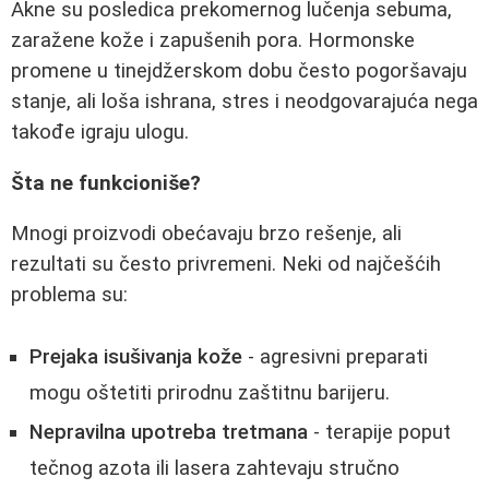
Akne su posledica prekomernog lučenja sebuma,
zaražene kože i zapušenih pora. Hormonske
promene u tinejdžerskom dobu često pogoršavaju
stanje, ali loša ishrana, stres i neodgovarajuća nega
takođe igraju ulogu.
Šta ne funkcioniše?
Mnogi proizvodi obećavaju brzo rešenje, ali
rezultati su često privremeni. Neki od najčešćih
problema su:
Prejaka isušivanja kože
- agresivni preparati
mogu oštetiti prirodnu zaštitnu barijeru.
Nepravilna upotreba tretmana
- terapije poput
tečnog azota ili lasera zahtevaju stručno