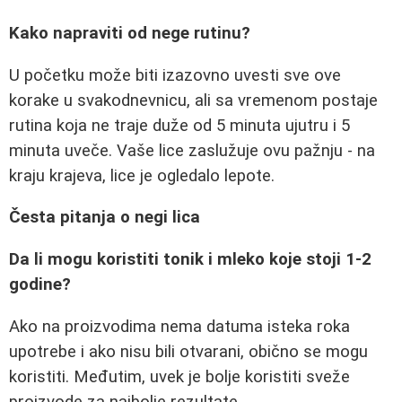
Kako napraviti od nege rutinu?
U početku može biti izazovno uvesti sve ove
korake u svakodnevnicu, ali sa vremenom postaje
rutina koja ne traje duže od 5 minuta ujutru i 5
minuta uveče. Vaše lice zaslužuje ovu pažnju - na
kraju krajeva, lice je ogledalo lepote.
Česta pitanja o negi lica
Da li mogu koristiti tonik i mleko koje stoji 1-2
godine?
Ako na proizvodima nema datuma isteka roka
upotrebe i ako nisu bili otvarani, obično se mogu
koristiti. Međutim, uvek je bolje koristiti sveže
proizvode za najbolje rezultate.