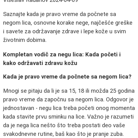
Saznajte kada je pravo vreme da počnete sa
negom lica, osnovne korake nege, najčešće greške
i savete za održavanje zdrave i lepe kože u svim
životnim dobima.
Kompletan vodič za negu lica: Kada početi i
kako održavati zdravu kožu
Kada je pravo vreme da počnete sa negom lica?
Mnogi se pitaju da li je sa 15, 18 ili možda 25 godina
pravo vreme da započnu sa negom lica. Odgovor je
jednostavan - negu lica treba početi onog momenta
kada stavite prvu sminku na lice. Važno je razumeti
da je nega lica nešto što treba postati deo vaše
svakodnevne rutine, baš kao što je pranje zuba.