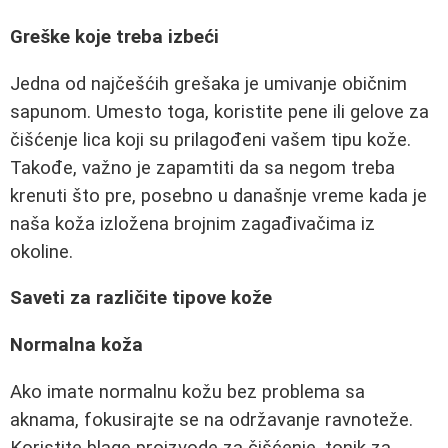
Greške koje treba izbeći
Jedna od najčešćih grešaka je umivanje običnim
sapunom. Umesto toga, koristite pene ili gelove za
čišćenje lica koji su prilagođeni vašem tipu kože.
Takođe, važno je zapamtiti da sa negom treba
krenuti što pre, posebno u današnje vreme kada je
naša koža izložena brojnim zagađivačima iz
okoline.
Saveti za različite tipove kože
Normalna koža
Ako imate normalnu kožu bez problema sa
aknama, fokusirajte se na održavanje ravnoteže.
Koristite blage proizvode za čišćenje, tonik za