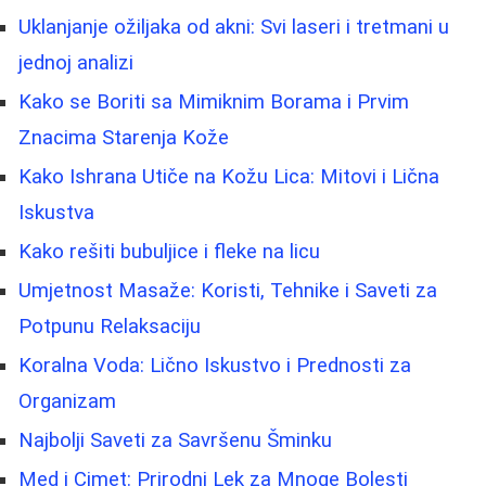
Uklanjanje ožiljaka od akni: Svi laseri i tretmani u
jednoj analizi
Kako se Boriti sa Mimiknim Borama i Prvim
Znacima Starenja Kože
Kako Ishrana Utiče na Kožu Lica: Mitovi i Lična
Iskustva
Kako rešiti bubuljice i fleke na licu
Umjetnost Masaže: Koristi, Tehnike i Saveti za
Potpunu Relaksaciju
Koralna Voda: Lično Iskustvo i Prednosti za
Organizam
Najbolji Saveti za Savršenu Šminku
Med i Cimet: Prirodni Lek za Mnoge Bolesti