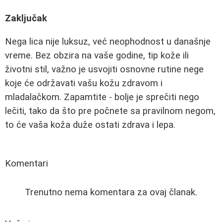
Zaključak
Nega lica nije luksuz, već neophodnost u današnje
vreme. Bez obzira na vaše godine, tip kože ili
životni stil, važno je usvojiti osnovne rutine nege
koje će održavati vašu kožu zdravom i
mladalačkom. Zapamtite - bolje je sprečiti nego
lečiti, tako da što pre počnete sa pravilnom negom,
to će vaša koža duže ostati zdrava i lepa.
Komentari
Trenutno nema komentara za ovaj članak.