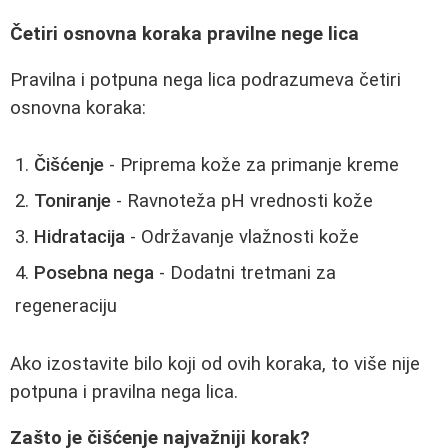
Četiri osnovna koraka pravilne nege lica
Pravilna i potpuna nega lica podrazumeva četiri
osnovna koraka:
Čišćenje
- Priprema kože za primanje kreme
Toniranje
- Ravnoteža pH vrednosti kože
Hidratacija
- Održavanje vlažnosti kože
Posebna nega
- Dodatni tretmani za
regeneraciju
Ako izostavite bilo koji od ovih koraka, to više nije
potpuna i pravilna nega lica.
Zašto je čišćenje najvažniji korak?