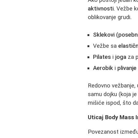
aktivnosti
. Vežbe k
oblikovanje grudi.
Sklekovi (posebn
Vežbe sa
elastič
Pilates
i
joga
za p
Aerobik
i
plivanje
Redovno vežbanje, 
samu dojku (koja je
mišiće ispod, što daj
Uticaj Body Mass I
Povezanost između t