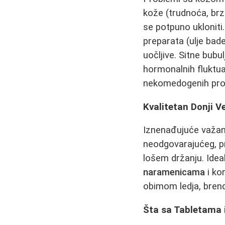
kože (trudnoća, brz
se potpuno ukloniti
preparata (ulje bad
uočljive. Sitne bubu
hormonalnih fluktua
nekomedogenih proi
Kvalitetan Donji V
Iznenađujuće važan
neodgovarajućeg, pr
lošem držanju. Ideal
naramenicama
i ko
obimom ledja, brend
Šta sa Tabletama 