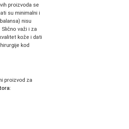
vih proizvoda se
ati su minimalni i
 balansa) nisu
 Slično važi i za
valitet kože i dati
 hirurgije kod
ni proizvod za
tora
: