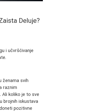
Zaista Deluje?
u i učvršćivanje
ate.
đu ženama svih
a raznim
li koliko je to sve
u brojnih iskustava
doneti pozitivne