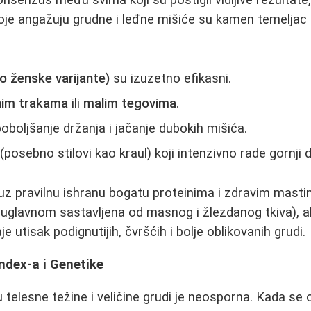
oje angažuju grudne i leđne mišiće su kamen temeljac 
o ženske varijante)
su izuzetno efikasni.
nim trakama
ili
malim tegovima
.
oboljšanje držanja i jačanje dubokih mišića.
(posebno stilovi kao kraul) koji intenzivno rade gornji d
uz pravilnu ishranu bogatu proteinima i zdravim masti
 uglavnom sastavljena od masnog i žlezdanog tkiva), a
e utisak podignutijih, čvršćih i bolje oblikovanih grudi.
ndex-a i Genetike
elesne težine i veličine grudi je neosporna. Kada se o