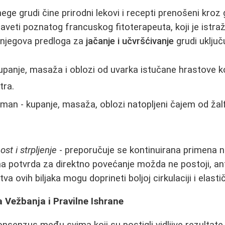
ge grudi čine prirodni lekovi i recepti prenošeni kroz 
aveti poznatog francuskog fitoterapeuta, koji je istraž
a njegova predloga za
jačanje i učvršćivanje
grudi uključ
panje, masaža i oblozi od uvarka istučane hrastove k
tra.
tman - kupanje, masaža, oblozi natopljeni čajem od žalf
st i strpljenje
- preporučuje se kontinuirana primena 
 potvrda za direktno povećanje možda ne postoji, ant
va ovih biljaka mogu doprineti boljoj cirkulaciji i elasti
 Vežbanja i Pravilne Ishrane
onsenzus među svima koji su postigli vidljive rezultate