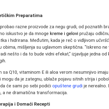
etičkim Preparatima
 isprobao razne proizvode za negu grudi, od poznatih b
eno iskustvo je da mnoge
kreme i gelovi
pružaju odličn
tka i hidrirana. Međutim, kada je reč o vidljivom
učvršć
u
obima, mišljenja su uglavnom skeptična. "Iskreno ne 
i nešto i da to bude vidni efekat," izjavljuje jedna od 
ih.
h sa Q10, vitaminom E ili aloa verom nesumnjivo imaju
i mogu da je zategnu, ublaže pojavu sitnih strija i pobol
 da će sami po sebi podići
opuštene grudi
je nerealno. 
a, a ne dramatična transformacija.
erapija i Domaći Recepti