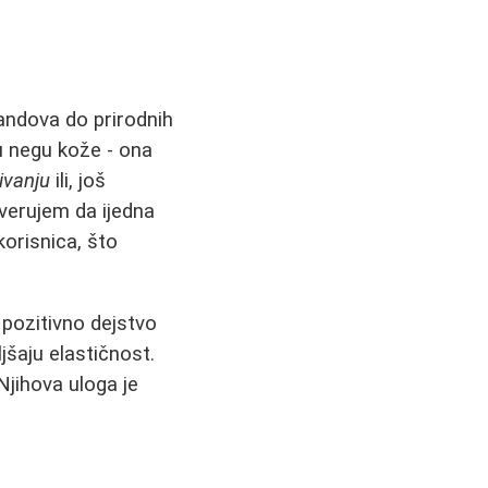
randova do prirodnih
u negu kože - ona
ivanju
ili, još
verujem da ijedna
korisnica, što
 pozitivno dejstvo
jšaju elastičnost.
Njihova uloga je