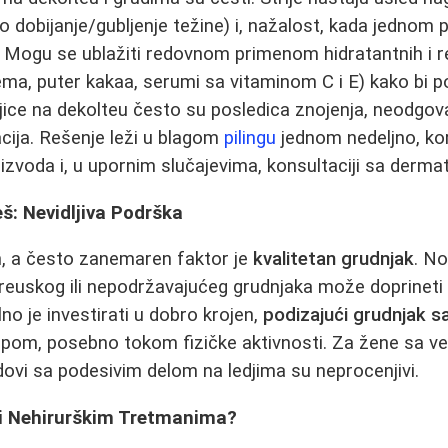
o dobijanje/gubljenje težine) i, nažalost, kada jednom
. Mogu se ublažiti redovnom primenom hidratantnih i r
ema, puter kakaa, serumi sa vitaminom C i E) kako bi 
ljice na dekolteu često su posledica znojenja, neodgova
cija. Rešenje leži u blagom
pilingu
jednom nedeljno, ko
zvoda i, u upornim slučajevima, konsultaciji sa derm
eš: Nevidljiva Podrška
, a često zanemaren faktor je
kvalitetan grudnjak
. N
euskog ili nepodržavajućeg grudnjaka može doprineti o
no je investirati u dobro krojen,
podizajući grudnjak s
rpom, posebno tokom fizičke aktivnosti. Za žene sa v
ovi sa podesivim delom na ledjima su neprocenjivi.
i Nehirurškim Tretmanima?