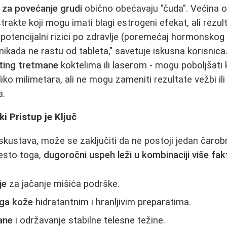
 za povećanje grudi
obično obećavaju "čuda". Većina o
strakte koji mogu imati blagi estrogeni efekat, ali rezult
 potencijalni rizici po zdravlje (poremećaj hormonskog
 nikada ne rastu od tableta," savetuje iskusna korisnica.
fting tretmane
koktelima ili laserom - mogu poboljšati k
liko milimetara, ali ne mogu zameniti rezultate vežbi ili
a.
ki Pristup je Ključ
skustava, može se zaključiti da ne postoji jedan čarob
esto toga,
dugoročni uspeh leži u kombinaciji više fak
je
za jačanje mišića podrške.
ega kože
hidratantnim i hranljivim preparatima.
ane
i održavanje stabilne telesne težine.