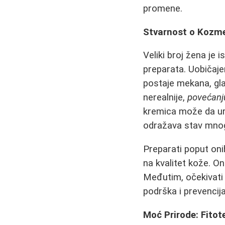
promene.
Stvarnost o Kozm
Veliki broj žena je
preparata. Uobičaj
postaje mekana, gla
nerealnije,
povećanj
kremica može da urad
odražava stav mnog
Preparati poput oni
na kvalitet kože. On
Međutim, očekivati
podrška i prevencij
Moć Prirode: Fitot