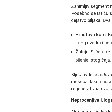
Zanimljiv segment ne
Posebno se ističu s
dejstvo biljaka. Dv
Hrastovu koru:
Ku
istog uvarka i unu
Žalfiju:
Sličan tre
pijenje istog čaja.
Ključ ovde je
redovno
meseca. Iako naučna
regenerativna svojst
Neprocenjiva Uloga
Ako postoji jedan k