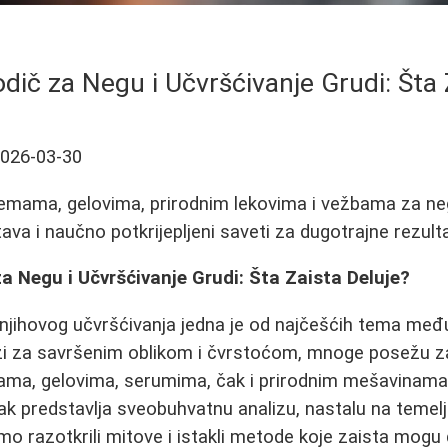
ič za Negu i Učvršćivanje Grudi: Šta 
026-03-30
remama, gelovima, prirodnim lekovima i vežbama za neg
tava i naučno potkrijepljeni saveti za dugotrajne rezult
 Negu i Učvršćivanje Grudi: Šta Zaista Deluje?
i njihovog učvršćivanja jedna je od najčešćih tema me
azi za savršenim oblikom i čvrstoćom, mnoge posežu z
ma, gelovima, serumima, čak i prirodnim mešavinama. A
ak predstavlja sveobuhvatnu analizu, nastalu na temelj
smo razotkrili mitove i istakli metode koje zaista mogu 