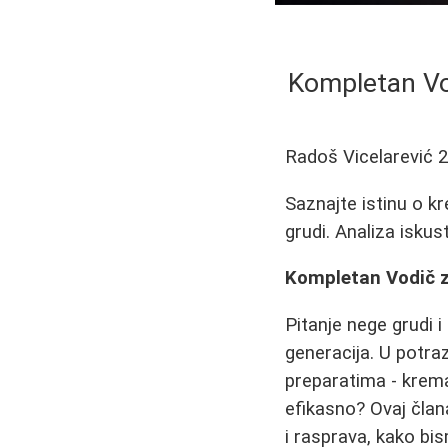
Kompletan Vod
Radoš Vicelarević
2
Saznajte istinu o k
grudi. Analiza iskus
Kompletan Vodič za
Pitanje nege grudi 
generacija. U potr
preparatima - krema
efikasno? Ovaj član
i rasprava, kako bi