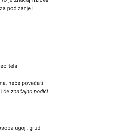
za podizanje i
eo tela.
ma, neće povećati
li će
značajno podići
soba ugoji, grudi