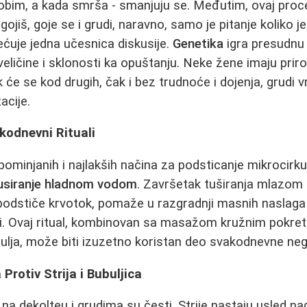
obim, a kada smrša - smanjuju se. Međutim, ovaj proce
gojiš, goje se i grudi, naravno, samo je pitanje koliko 
ćuje jedna učesnica diskusije.
Genetika
igra presudnu
veličine i sklonosti ka opuštanju. Neke žene imaju prir
k će se kod drugih, čak i bez trudnoće i dojenja, grud
acije.
akodnevni Rituali
ominjanih i najlakših načina za podsticanje mikrocirku
usiranje hladnom vodom
. Završetak tuširanja mlazom
podstiče krvotok, pomaže u razgradnji masnih naslaga i
i. Ovaj ritual, kombinovan sa masažom kružnim pokret
 ulja, može biti izuzetno koristan deo svakodnevne neg
 Protiv Strija i Bubuljica
a dekolteu i grudima su česti. Strije nastaju usled na