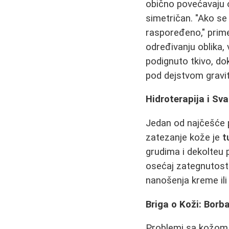
obično povećavaju 
simetričan. "Ako se 
raspoređeno," prime
određivanju oblika, 
podignuto tkivo, do
pod dejstvom gravit
Hidroterapija i Sv
Jedan od najčešće p
zatezanje kože je
t
grudima i dekolteu 
osećaj zategnutost
nanošenja kreme ili
Briga o Koži: Borba
Problemi sa kožom n