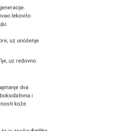
generacije.
ivao lekovito
uju:
ore, uz unošenje
ije, uz redovno
najmanje dva
ioksidativna i
čnosti kože.
, to je značaj
fizičke