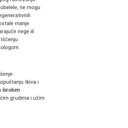
 pobelele, ne mogu
egenerativnih
postale manje
rajuće nege ili
rišćenju
atologom.
ošenje
puštanju tkiva i
a širokim
ećim grudima i užim