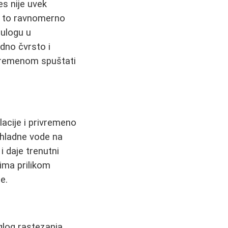
s nije uvek
je to ravnomerno
 ulogu u
odno čvrsto i
i vremenom spuštati
lacije i privremeno
 hladne vode na
 daje trenutni
ima prilikom
e.
glog rastezanja