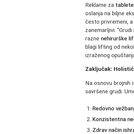
Reklame za
tablete
oslanja na biljne ek
često privremeni, a
zanemarljivi. "Grudi
razne
nehirurške li
blagi lifting od neko
izraženog opuštanj
Zaključak: Holistič
Na osnovu brojnih i
savršene grudi. Um
Redovno vežban
Konzistentna n
Zdrav način ishr