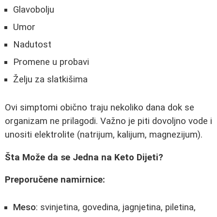
Glavobolju
Umor
Nadutost
Promene u probavi
Želju za slatkišima
Ovi simptomi obično traju nekoliko dana dok se
organizam ne prilagodi. Važno je piti dovoljno vode i
unositi elektrolite (natrijum, kalijum, magnezijum).
Šta Može da se Jedna na Keto Dijeti?
Preporučene namirnice:
Meso
: svinjetina, govedina, jagnjetina, piletina,