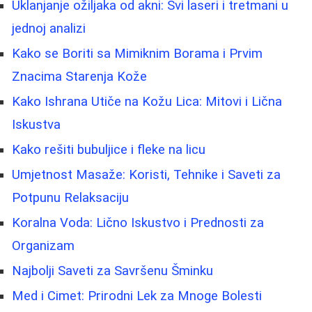
Uklanjanje ožiljaka od akni: Svi laseri i tretmani u
jednoj analizi
Kako se Boriti sa Mimiknim Borama i Prvim
Znacima Starenja Kože
Kako Ishrana Utiče na Kožu Lica: Mitovi i Lična
Iskustva
Kako rešiti bubuljice i fleke na licu
Umjetnost Masaže: Koristi, Tehnike i Saveti za
Potpunu Relaksaciju
Koralna Voda: Lično Iskustvo i Prednosti za
Organizam
Najbolji Saveti za Savršenu Šminku
Med i Cimet: Prirodni Lek za Mnoge Bolesti