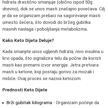
hidrata drastično smanjuje (obično ispod 50g
dnevno), dok se unos masti značajno povećava. Cilj
je da se organizam prebaci na sagorevanje masti
umesto šećera, što dovodi do bržeg gubitka
masnih naslaga i poboljšanja metabolizma.
Kako Keto Dijeta Deluje?
Kada smanjite unos ugljenih hidrata, nivo insulina u
krvi opada, što signalizira telu da počne da koristi
masti kao primarni izvor energije. Jetra pretvara
masti u ketone, koji postaju gorivo za mozak i
mišiće. Ovaj proces se naziva ketozom.
Prednosti Keto Dijete
Brži gubitak kilograma
- Organizam počinje da