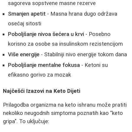
sagoreva sopstvene masne rezerve
Smanjen apetit
- Masna hrana dugo održava
osećaj sitosti
Poboljšanje nivoa šećera u krvi
- Posebno
korisno za osobe sa insulinskom rezistencijom
Više energije
- Stabilniji nivo energije tokom dana
Poboljšanje mentalne fokusa
- Ketoni su
efikasno gorivo za mozak
Najčešći Izazovi na Keto Dijeti
Prilagodba organizma na keto ishranu može pratiti
nekoliko neugodnih simptoma poznatih kao "keto
gripa". To uključuje: