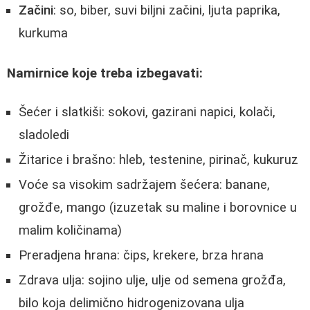
Začini
: so, biber, suvi biljni začini, ljuta paprika,
kurkuma
Namirnice koje treba izbegavati:
Šećer i slatkiši: sokovi, gazirani napici, kolači,
sladoledi
Žitarice i brašno: hleb, testenine, pirinač, kukuruz
Voće sa visokim sadržajem šećera: banane,
grožđe, mango (izuzetak su maline i borovnice u
malim količinama)
Preradjena hrana: čips, krekere, brza hrana
Zdrava ulja: sojino ulje, ulje od semena grožđa,
bilo koja delimično hidrogenizovana ulja