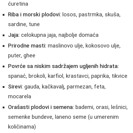
ćuretina
Riba i morski plodovi
: losos, pastrmka, skuša,
sardine, tune
Jaja
: celokupna jaja, najbolje domaća
Prirodne masti
: maslinovo ulje, kokosovo ulje,
puter, ghee
Povrće sa niskim sadržajem ugljenih hidrata
:
spanać, brokoli, karfiol, krastavci, paprika, tikvice
Sirevi
: gauda, kačkavalj, parmezan, feta,
mocarela
Orašasti plodovi i semena
: bademi, orasi, lešnici,
semenke bundeve, laneno seme (u umerenim
količinama)