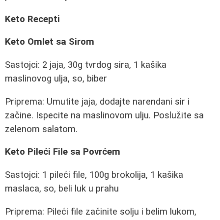
Keto Recepti
Keto Omlet sa Sirom
Sastojci: 2 jaja, 30g tvrdog sira, 1 kašika
maslinovog ulja, so, biber
Priprema: Umutite jaja, dodajte narendani sir i
začine. Ispecite na maslinovom ulju. Poslužite sa
zelenom salatom.
Keto Pileći File sa Povrćem
Sastojci: 1 pileći file, 100g brokolija, 1 kašika
maslaca, so, beli luk u prahu
Priprema: Pileći file začinite solju i belim lukom,