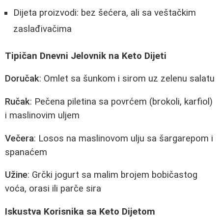
Dijeta proizvodi: bez šećera, ali sa veštačkim
zaslađivačima
Tipičan Dnevni Jelovnik na Keto Dijeti
Doručak
: Omlet sa šunkom i sirom uz zelenu salatu
Ručak
: Pečena piletina sa povrćem (brokoli, karfiol)
i maslinovim uljem
Večera
: Losos na maslinovom ulju sa šargarepom i
spanaćem
Užine
: Grčki jogurt sa malim brojem bobičastog
voća, orasi ili parče sira
Iskustva Korisnika sa Keto Dijetom