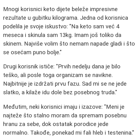
Mnogi korisnici keto dijete beleže impresivne
rezultate u gubitku kilograma. Jedna od korisnica
podelila je svoje iskustvo: "Na keto sam već 4
meseca i skinula sam 13kg. Imam još toliko da
skinem. Najviše volim što nemam napade gladi i što
se osećam puno bolje."
Drugi korisnik ističe: "Prvih nedelju dana je bilo
teško, ali posle toga organizam se navikne.
Najbitnije je izdržati prvu fazu. Sad mi se ne jede
slatko, a kilaže idu dole bez posebnog truda."
Međutim, neki korisnici imaju i izazove: "Meni je
najteže što stalno moram da spremam posebnu
hranu za sebe, dok ostatak porodice jede
normalno. Takođe, ponekad mi fali hleb i testenina."