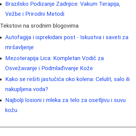
Brazilsko Podizanje Zadnjice: Vakum Terapija,
Vežbe i Prirodni Metodi
Tekstovi na srodnim blogovima
Autofagija i isprekidani post - Iskustva i saveti za
mršavljenje
Mezoterapija Lica: Kompletan Vodič za
Osvežavanje i Podmlađivanje Kože
Kako se rešiti jastučića oko kolena: Celulit, salo ili
nakupljena voda?
Najbolji losioni i mleka za telo za osetljivu i suvu
kožu