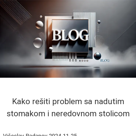
Kako rešiti problem sa nadutim
stomakom i neredovnom stolicom
Višeslav Radanov
2024-11-25