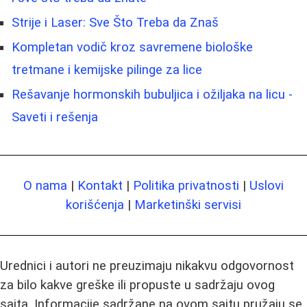
Strije i Laser: Sve Što Treba da Znaš
Kompletan vodič kroz savremene biološke
tretmane i kemijske pilinge za lice
Rešavanje hormonskih bubuljica i ožiljaka na licu -
Saveti i rešenja
O nama
|
Kontakt
|
Politika privatnosti
|
Uslovi
korišćenja
|
Marketinški servisi
Urednici i autori ne preuzimaju nikakvu odgovornost
za bilo kakve greške ili propuste u sadržaju ovog
sajta. Informacije sadržane na ovom sajtu pružaju se