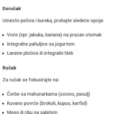
Doručak
Umesto pečiva i bureka, probajte sledeće opcije:
Voće (npr. jabuka, banana) na prazan stomak
Integralne pahuljice sa jogurtom
Lanene pločice ili integralni hleb
Ručak
Za ručak se fokusirajte na:
Čorbe sa mahunarkama (socivo, pasulj)
Kuvano povrće (brokoli, kupus, karfiol)
Meso ili ribu sa salatom