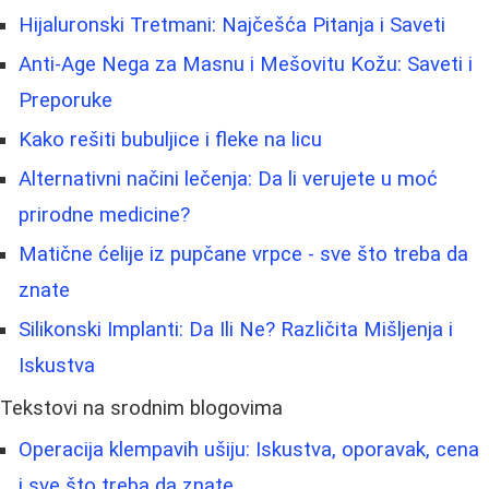
Hijaluronski Tretmani: Najčešća Pitanja i Saveti
Anti-Age Nega za Masnu i Mešovitu Kožu: Saveti i
Preporuke
Kako rešiti bubuljice i fleke na licu
Alternativni načini lečenja: Da li verujete u moć
prirodne medicine?
Matične ćelije iz pupčane vrpce - sve što treba da
znate
Silikonski Implanti: Da Ili Ne? Različita Mišljenja i
Iskustva
Tekstovi na srodnim blogovima
Operacija klempavih ušiju: Iskustva, oporavak, cena
i sve što treba da znate