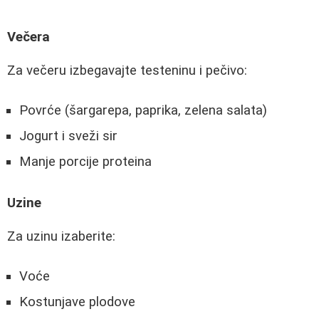
Večera
Za večeru izbegavajte testeninu i pečivo:
Povrće (šargarepa, paprika, zelena salata)
Jogurt i sveži sir
Manje porcije proteina
Uzine
Za uzinu izaberite:
Voće
Kostunjave plodove