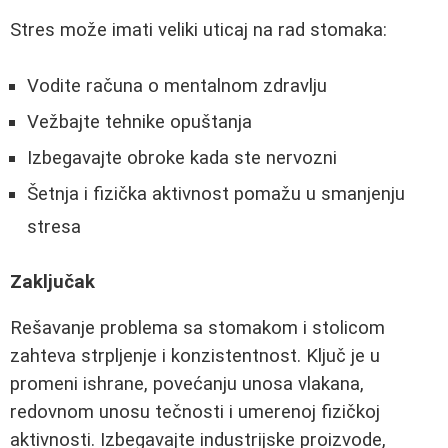
Stres može imati veliki uticaj na rad stomaka:
Vodite računa o mentalnom zdravlju
Vežbajte tehnike opuštanja
Izbegavajte obroke kada ste nervozni
Šetnja i fizička aktivnost pomažu u smanjenju
stresa
Zaključak
Rešavanje problema sa stomakom i stolicom
zahteva strpljenje i konzistentnost. Ključ je u
promeni ishrane, povećanju unosa vlakana,
redovnom unosu tečnosti i umerenoj fizičkoj
aktivnosti. Izbegavajte industrijske proizvode,