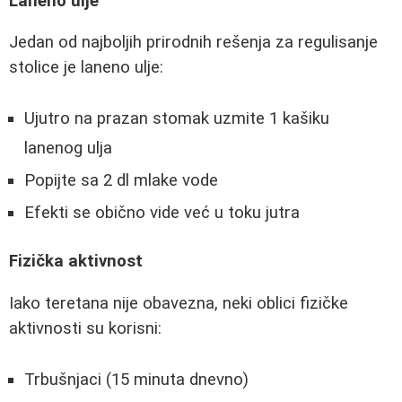
Laneno ulje
Jedan od najboljih prirodnih rešenja za regulisanje
stolice je laneno ulje:
Ujutro na prazan stomak uzmite 1 kašiku
lanenog ulja
Popijte sa 2 dl mlake vode
Efekti se obično vide već u toku jutra
Fizička aktivnost
Iako teretana nije obavezna, neki oblici fizičke
aktivnosti su korisni:
Trbušnjaci (15 minuta dnevno)